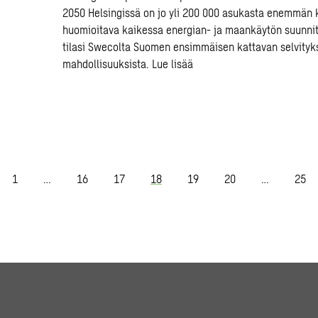
2050 Helsingissä on jo yli 200 000 asukasta enemmän 
huomioitava kaikessa energian- ja maankäytön suunnit
tilasi Swecolta Suomen ensimmäisen kattavan selvit
mahdollisuuksista.
Lue lisää
1
…
16
17
18
19
20
…
25