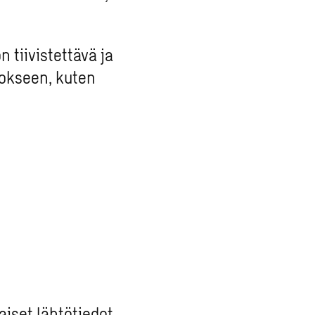
 tiivistettävä ja
okseen, kuten
aiset lähtötiedot