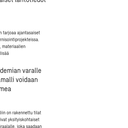
 tarjoaa ajantasaiset
nisointiprojekteissa.
, materiaalien
lisää
idemian varalle
amalli voidaan
uomea
in on rakennettu tilat
ivat yksityiskohtaiset
raalalle, joka saadaan