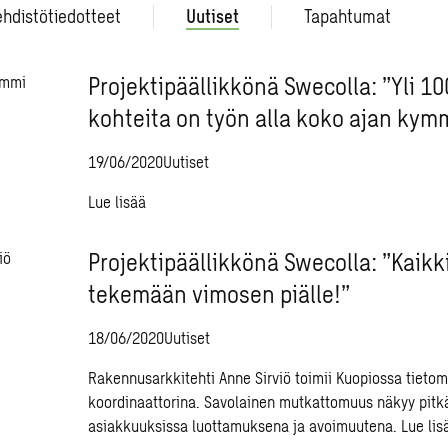
ehdistötiedotteet
Uutiset
Tapahtumat
Projektipäällikkönä Swecolla: ”Yli 1
kohteita on työn alla koko ajan ky
19/06/2020
Uutiset
Lue lisää
Projektipäällikkönä Swecolla: ”Kaikk
tekemään vimosen piälle!”
18/06/2020
Uutiset
Rakennusarkkitehti Anne Sirviö toimii Kuopiossa tietoma
koordinaattorina. Savolainen mutkattomuus näkyy pitk
asiakkuuksissa luottamuksena ja avoimuutena.
Lue lis