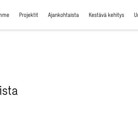
umme
Projektit
Ajankohtaista
Kestävä kehitys
U
ista