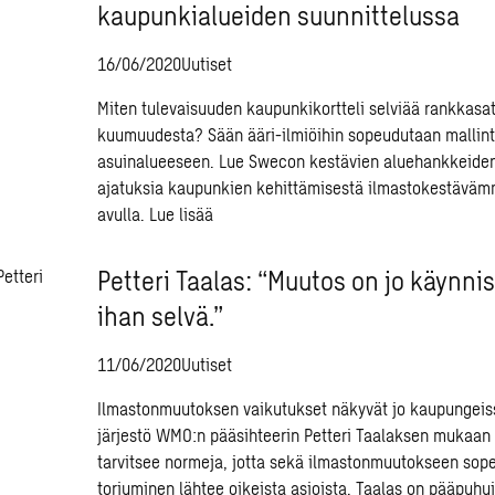
kaupunkialueiden suunnittelussa
16/06/2020
Uutiset
Miten tulevaisuuden kaupunkikortteli selviää rankkasat
kuumuudesta? Sään ääri-ilmiöihin sopeudutaan mallint
asuinalueeseen. Lue Swecon kestävien aluehankkeiden 
ajatuksia kaupunkien kehittämisestä ilmastokestäväm
avulla.
Lue lisää
Petteri Taalas: “Muutos on jo käynnis
ihan selvä.”
11/06/2020
Uutiset
Ilmastonmuutoksen vaikutukset näkyvät jo kaupungeis
järjestö WMO:n pääsihteerin Petteri Taalaksen mukaan
tarvitsee normeja, jotta sekä ilmastonmuutokseen sop
torjuminen lähtee oikeista asioista. Taalas on pääpuh