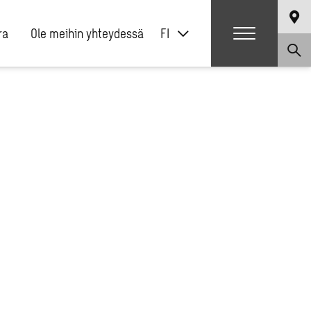
ra
Ole meihin yhteydessä
FI