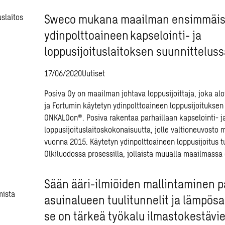
Sweco mukana maailman ensimmäis
ydinpolttoaineen kapselointi- ja
loppusijoituslaitoksen suunnitteluss
17/06/2020
Uutiset
Posiva Oy on maailman johtava loppusijoittaja, joka alo
ja Fortumin käytetyn ydinpolttoaineen loppusijoituksen
ONKALOon®. Posiva rakentaa parhaillaan kapselointi- j
loppusijoituslaitoskokonaisuutta, jolle valtioneuvosto
vuonna 2015. Käytetyn ydinpolttoaineen loppusijoitus 
Olkiluodossa prosessilla, jollaista muualla maailmassa 
Sään ääri-ilmiöiden mallintaminen p
asuinalueen tuulitunnelit ja lämpösa
se on tärkeä työkalu ilmastokestävi