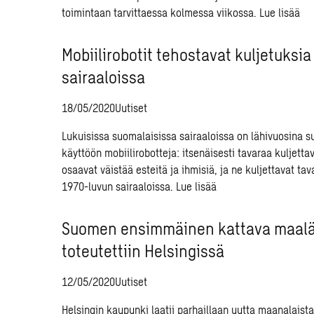
toimintaan tarvittaessa kolmessa viikossa.
Lue lisää
Mobiilirobotit tehostavat kuljetuksi
sairaaloissa
18/05/2020
Uutiset
Lukuisissa suomalaisissa sairaaloissa on lähivuosina s
käyttöön mobiilirobotteja: itsenäisesti tavaraa kuljettav
osaavat väistää esteitä ja ihmisiä, ja ne kuljettavat ta
1970-luvun sairaaloissa.
Lue lisää
Suomen ensimmäinen kattava maalä
toteutettiin Helsingissä
12/05/2020
Uutiset
Helsingin kaupunki laatii parhaillaan uutta maanalaist