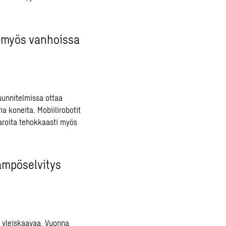
a myös vanhoissa
uunnitelmissa ottaa
ia koneita. Mobiilirobotit
varoita tehokkaasti myös
mpöselvitys
a yleiskaavaa. Vuonna