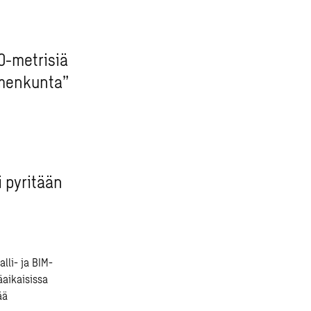
00-metrisiä
mmenkunta”
i pyritään
lli- ja BIM-
äaikaisissa
ää