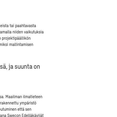
eista tai paahtavasta
amalla niiden vaikutuksia
projektipäällikön
miksi mallintamisen
sä, ja suunta on
sa. Maailman ilmatieteen
 rakennettu ympäristö
eutuminen että sen
ujana Swecon Edelläkävijät