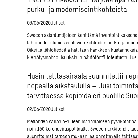
purku- ja modernisointikohteista
03/06/2020
Uutiset
Swecon asiantuntijoiden kehittämä inventointikaksonen
lähtötiedot olemassa olevien kohteiden purku- ja moder
Oikeilla lähtötiedoilla hallitaan hankkeen kustannuksia
kierrätysmahdollisuuksia ja häiriötöntä toteutusta.
Lue 
Husin telttasairaala suunniteltiin ep
nopealla aikataululla – Uusi toimint
tarvittaessa kopioida eri puolille S
02/06/2020
Uutiset
Meilahden sairaala-alueen maanalaiseen pysäköintihalli
noin 160 koronaviruspotilaalle. Swecon arkkitehdit laat
suunnitelmat tarpeen mukaan laajennettavalle telttasai