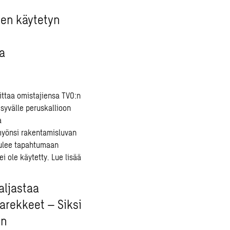
en käytetyn
a
ittaa omistajiensa TVO:n
 syvälle peruskallioon
a
 myönsi rakentamisluvan
tulee tapahtumaan
ei ole käytetty.
Lue lisää
aljastaa
arekkeet – Siksi
en