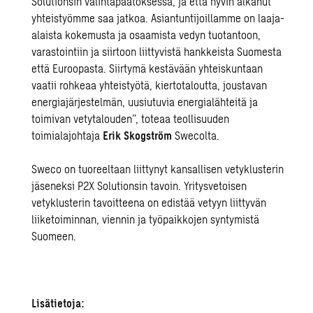
Solutionsin valintapäätöksessä, ja että hyvin alkanut
yhteistyömme saa jatkoa. Asiantuntijoillamme on laaja-
alaista kokemusta ja osaamista vedyn tuotantoon,
varastointiin ja siirtoon liittyvistä hankkeista Suomesta
että Euroopasta. Siirtymä kestävään yhteiskuntaan
vaatii rohkeaa yhteistyötä, kiertotaloutta, joustavan
energiajärjestelmän, uusiutuvia energialähteitä ja
toimivan vetytalouden”, toteaa teollisuuden
toimialajohtaja
Erik Skogström
Swecolta.
Sweco on tuoreeltaan liittynyt
kansallisen vetyklusterin
jäseneksi P2X Solutionsin tavoin. Yritysvetoisen
vetyklusterin tavoitteena on edistää vetyyn liittyvän
liiketoiminnan, viennin ja työpaikkojen syntymistä
Suomeen.
Lisätietoja: