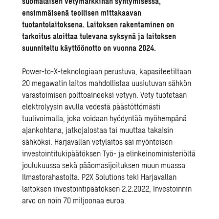
suomalaisen vetymarkkinan syntymisessä,
ensimmäisenä teollisen mittakaavan
tuotantolaitoksena. Laitoksen rakentaminen on
tarkoitus aloittaa tulevana syksynä ja laitoksen
suunniteltu käyttöönotto on vuonna 2024.
Power-to-X-teknologiaan perustuva, kapasiteetiltaan
20 megawatin laitos mahdollistaa uusiutuvan sähkön
varastoimisen polttoaineeksi vetyyn. Vety tuotetaan
elektrolyysin avulla vedestä päästöttömästi
tuulivoimalla, joka voidaan hyödyntää myöhempänä
ajankohtana, jatkojalostaa tai muuttaa takaisin
sähköksi. Harjavallan vetylaitos sai myönteisen
investointitukipäätöksen Työ- ja elinkeinoministeriöltä
joulukuussa sekä pääomasijoituksen muun muassa
Ilmastorahastolta. P2X Solutions teki Harjavallan
laitoksen investointipäätöksen 2.2.2022, Investoinnin
arvo on noin 70 miljoonaa euroa.