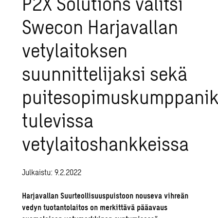
P2X Solutions valitsi
Swecon Harjavallan
vetylaitoksen
suunnittelijaksi sekä
puitesopimuskumppani
tulevissa
vetylaitoshankkeissa
Julkaistu: 9.2.2022
Harjavallan Suurteollisuuspuistoon nouseva vihreän
vedyn tuotantolaitos on merkittävä pääavaus