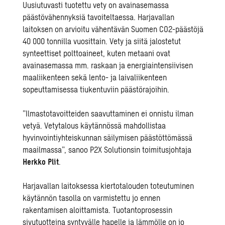
Uusiutuvasti tuotettu vety on avainasemassa
päästövähennyksiä tavoiteltaessa. Harjavallan
laitoksen on arvioitu vähentävän Suomen CO2-päästöjä
40 000 tonnilla vuosittain. Vety ja siitä jalostetut
synteettiset polttoaineet, kuten metaani ovat
avainasemassa mm. raskaan ja energiaintensiivisen
maaliikenteen sekä lento- ja laivaliikenteen
sopeuttamisessa tiukentuviin päästörajoihin.
”Ilmastotavoitteiden saavuttaminen ei onnistu ilman
vetyä. Vetytalous käytännössä mahdollistaa
hyvinvointiyhteiskunnan säilymisen päästöttömässä
maailmassa”, sanoo P2X Solutionsin toimitusjohtaja
Herkko Plit
.
Harjavallan laitoksessa kiertotalouden toteutuminen
käytännön tasolla on varmistettu jo ennen
rakentamisen aloittamista. Tuotantoprosessin
sivutuotteina syntyvälle hapelle ja lämmölle on jo