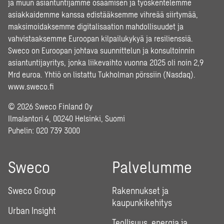
ja muun asiantuntijamme osaamisen ja työskentelemme
asiakkaidemme kanssa edistääksemme vihreää siirtymää,
maksimoidaksemme digitalisaation mahdollisuudet ja
vahvistaaksemme Euroopan kilpailukykyä ja resilienssiä.
Sweco on Euroopan johtava suunnittelun ja konsultoinnin
asiantuntijayritys, jonka liikevaihto vuonna 2025 oli noin 2,9
Mrd euroa. Yhtiö on listattu Tukholman pörssiin (Nasdaq).
www.sweco.fi
© 2026 Sweco Finland Oy
Ilmalantori 4, 00240 Helsinki, Suomi
Puhelin:
020 739 3000
Sweco
Palvelumme
Sweco Group
Rakennukset ja
kaupunkikehitys
Urban Insight
Teollisuus, energia ja