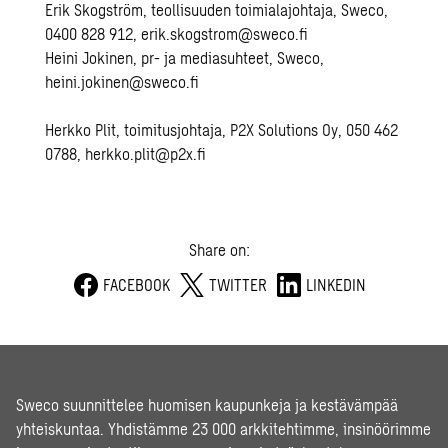
Erik Skogström, teollisuuden toimialajohtaja, Sweco,
0400 828 912,
erik.skogstrom@sweco.fi
Heini Jokinen, pr- ja mediasuhteet, Sweco,
heini.jokinen
@sweco.fi
Herkko Plit, toimitusjohtaja, P2X Solutions Oy, 050 462
0788,
herkko.plit@p2x.fi
Share on:
FACEBOOK
TWITTER
LINKEDIN
Sweco suunnittelee huomisen kaupunkeja ja kestävämpää
yhteiskuntaa. Yhdistämme 23 000 arkkitehtimme, insinöörimme