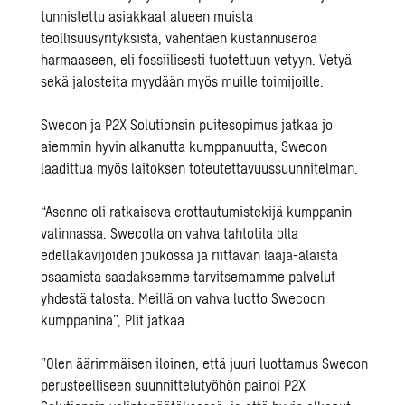
tunnistettu asiakkaat alueen muista
teollisuusyrityksistä, vähentäen kustannuseroa
harmaaseen, eli fossiilisesti tuotettuun vetyyn. Vetyä
sekä jalosteita myydään myös muille toimijoille.
Swecon ja P2X Solutionsin puitesopimus jatkaa jo
aiemmin hyvin alkanutta kumppanuutta, Swecon
laadittua myös laitoksen toteutettavuussuunnitelman.
“Asenne oli ratkaiseva erottautumistekijä kumppanin
valinnassa. Swecolla on vahva tahtotila olla
edelläkävijöiden joukossa ja riittävän laaja-alaista
osaamista saadaksemme tarvitsemamme palvelut
yhdestä talosta. Meillä on vahva luotto Swecoon
kumppanina”, Plit jatkaa.
”Olen äärimmäisen iloinen, että juuri luottamus Swecon
perusteelliseen suunnittelutyöhön painoi P2X