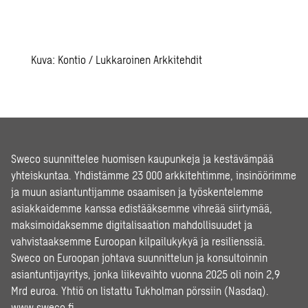
Kuva: Kontio / Lukkaroinen Arkkitehdit
Sweco suunnittelee huomisen kaupunkeja ja kestävämpää
yhteiskuntaa. Yhdistämme 23 000 arkkitehtimme, insinöörimme
ja muun asiantuntijamme osaamisen ja työskentelemme
asiakkaidemme kanssa edistääksemme vihreää siirtymää,
maksimoidaksemme digitalisaation mahdollisuudet ja
vahvistaaksemme Euroopan kilpailukykyä ja resilienssiä.
Sweco on Euroopan johtava suunnittelun ja konsultoinnin
asiantuntijayritys, jonka liikevaihto vuonna 2025 oli noin 2,9
Mrd euroa. Yhtiö on listattu Tukholman pörssiin (Nasdaq).
www.sweco.fi