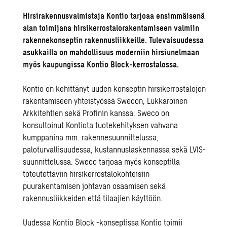
Hirsirakennusvalmistaja Kontio tarjoaa ensimmäisenä
alan toimijana hirsikerrostalorakentamiseen valmiin
rakennekonseptin rakennusliikkeille. Tulevaisuudessa
asukkailla on mahdollisuus moderniin hirsiunelmaan
myös kaupungissa Kontio Block-kerrostalossa.
Kontio on kehittänyt uuden konseptin hirsikerrostalojen
rakentamiseen yhteistyössä Swecon, Lukkaroinen
Arkkitehtien sekä Profinin kanssa. Sweco on
konsultoinut Kontiota tuotekehityksen vahvana
kumppanina mm. rakennesuunnittelussa,
paloturvallisuudessa, kustannuslaskennassa sekä LVIS-
suunnittelussa. Sweco tarjoaa myös konseptilla
toteutettaviin hirsikerrostalokohteisiin
puurakentamisen johtavan osaamisen sekä
rakennusliikkeiden että tilaajien käyttöön.
Uudessa Kontio Block -konseptissa Kontio toimii