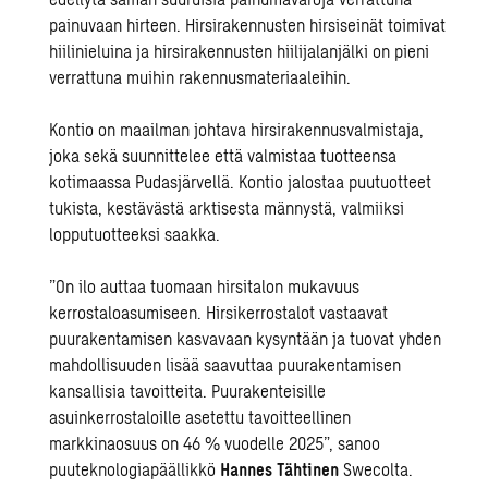
painuvaan hirteen. Hirsirakennusten hirsiseinät toimivat
hiilinieluina ja hirsirakennusten hiilijalanjälki on pieni
verrattuna muihin rakennusmateriaaleihin.
Kontio
on maailman johtava hirsirakennusvalmistaja,
joka sekä suunnittelee että valmistaa tuotteensa
kotimaassa Pudasjärvellä. Kontio jalostaa puutuotteet
tukista, kestävästä arktisesta männystä, valmiiksi
lopputuotteeksi saakka.
”On ilo auttaa tuomaan hirsitalon mukavuus
kerrostaloasumiseen. Hirsikerrostalot vastaavat
puurakentamisen kasvavaan kysyntään ja tuovat yhden
mahdollisuuden lisää saavuttaa puurakentamisen
kansallisia tavoitteita. Puurakenteisille
asuinkerrostaloille asetettu tavoitteellinen
markkinaosuus on 46 % vuodelle 2025”, sanoo
puuteknologiapäällikkö
Hannes Tähtinen
Swecolta.