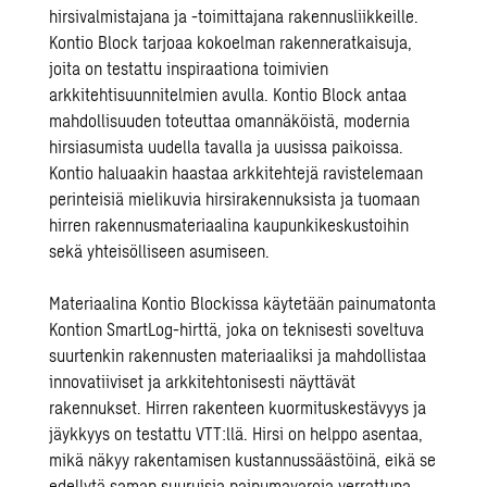
hirsivalmistajana ja -toimittajana rakennusliikkeille.
Kontio Block tarjoaa kokoelman rakenneratkaisuja,
joita on testattu inspiraationa toimivien
arkkitehtisuunnitelmien avulla. Kontio Block antaa
mahdollisuuden toteuttaa omannäköistä, modernia
hirsiasumista uudella tavalla ja uusissa paikoissa.
Kontio haluaakin haastaa arkkitehtejä ravistelemaan
perinteisiä mielikuvia hirsirakennuksista ja tuomaan
hirren rakennusmateriaalina kaupunkikeskustoihin
sekä yhteisölliseen asumiseen.
Materiaalina Kontio Blockissa käytetään painumatonta
Kontion SmartLog-hirttä, joka on teknisesti soveltuva
suurtenkin rakennusten materiaaliksi ja mahdollistaa
innovatiiviset ja arkkitehtonisesti näyttävät
rakennukset. Hirren rakenteen kuormituskestävyys ja
jäykkyys on testattu VTT:llä. Hirsi on helppo asentaa,
mikä näkyy rakentamisen kustannussäästöinä, eikä se
edellytä saman suuruisia painumavaroja verrattuna