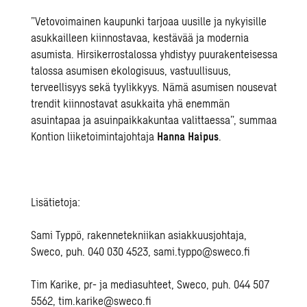
”Vetovoimainen kaupunki tarjoaa uusille ja nykyisille
asukkailleen kiinnostavaa, kestävää ja modernia
asumista. Hirsikerrostalossa yhdistyy puurakenteisessa
talossa asumisen ekologisuus, vastuullisuus,
terveellisyys sekä tyylikkyys. Nämä asumisen nousevat
trendit kiinnostavat asukkaita yhä enemmän
asuintapaa ja asuinpaikkakuntaa valittaessa”, summaa
Kontion liiketoimintajohtaja
Hanna Haipus
.
Lisätietoja:
Sami Typpö, rakennetekniikan asiakkuusjohtaja,
Sweco, puh. 040 030 4523,
sami.typpo@sweco.fi
Tim Karike, pr- ja mediasuhteet, Sweco, puh. 044 507
5562,
tim.karike@sweco.fi