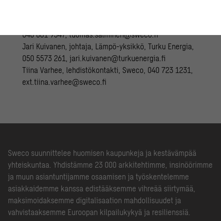
Tuomas Salminen, liiketoimintayksikön johtaja, Sweco,
040 081 9547,
tuomas.salminen@sweco.fi
Jari Kuivanen, johtaja, Lämpö-yksikkö, Turku Energia,
050 5573 261,
jari.kuivanen@turkuenergia.fi
Tiina Varhee, lehdistökontakti, Sweco, 040 723 1231,
ext.tiina.varhee@sweco.fi
Sweco suunnittelee huomisen kaupunkeja ja kestävämpää
yhteiskuntaa. Yhdistämme 23 000 arkkitehtimme, insinöörimme
ja muun asiantuntijamme osaamisen ja työskentelemme
asiakkaidemme kanssa edistääksemme vihreää siirtymää,
maksimoidaksemme digitalisaation mahdollisuudet ja
vahvistaaksemme Euroopan kilpailukykyä ja resilienssiä.