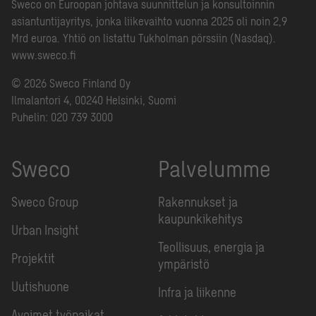
Sweco on Euroopan johtava suunnittelun ja konsultoinnin
asiantuntijayritys, jonka liikevaihto vuonna 2025 oli noin 2,9
Mrd euroa. Yhtiö on listattu Tukholman pörssiin (Nasdaq).
www.sweco.fi
© 2026 Sweco Finland Oy
Ilmalantori 4, 00240 Helsinki, Suomi
Puhelin:
020 739 3000
Sweco
Palvelumme
Sweco Group
Rakennukset ja
kaupunkikehitys
Urban Insight
Teollisuus, energia ja
Projektit
ympäristö
Uutishuone
Infra ja liikenne
Avoimet työpaikat