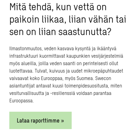
Mitä tehdä, kun vettä on
kaukolämpöä. Tällä investoinnilla olemme taas
askeleen lähempänä kokonaisuudessaan hiilineutraalia
paikoin liikaa, liian vähän tai
kaukolämmön tuotantoa”, sanoo Lämpö-yksikön johtaja
Jari Kuivanen
Turku Energiasta.
sen on liian saastunutta?
“Uusiutuvan sähkön hyvä saatavuus ja sähköistyvä
Ilmastonmuutos, veden kasvava kysyntä ja ikääntyvä
kaukolämmöntuotanto antavat monille
infrastruktuuri kuormittavat kaupunkien vesijärjestelmiä
suomalaiskaupungeille konkreettisia askelmerkkejä
myös alueilla, joilla veden saanti on perinteisesti ollut
polulla kohti hiilineutraaliutta. Turku Energia etenee
luotettavaa. Tulvat, kuivuus ja uudet mikroepäpuhtaudet
määrätietoisesti kohti omia
vaivaavat koko Eurooppaa, myös Suomea. Swecon
hiilineutraaliustavoitteitaan, ja tarttuu
asiantuntijat antavat kuusi toimenpidesuositusta, miten
ennakkoluulottomasti uusiin mahdollisuuksiin. Olemme
vesiturvallisuutta ja -resilienssiä voidaan parantaa
Swecolla erittäin iloisia saadessamme olla mukana
Euroopassa.
tässä hankkeessa ja kiitollisia Turku Energian
luottamuksesta osaamiseemme EPCM-projektien
toteuttajana”, Swecon liiketoimintayksikön johtaja
Lataa raporttimme »
Tuomas Salminen
sanoo.
Lisätietoja: