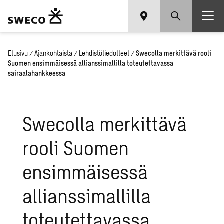
Etusivu
/
Ajankohtaista
/
Lehdistötiedotteet
/
Swecolla merkittävä rooli
Suomen ensimmäisessä allianssimallilla toteutettavassa
sairaalahankkeessa
Swecolla merkittävä
rooli Suomen
ensimmäisessä
allianssimallilla
toteutettavassa