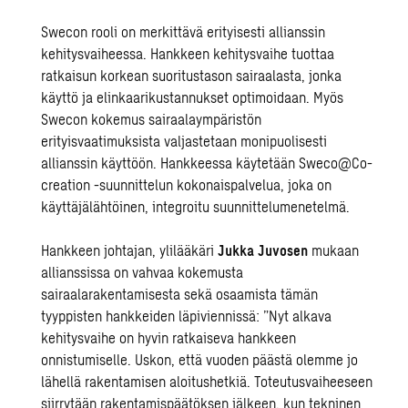
Swecon rooli on merkittävä erityisesti allianssin
kehitysvaiheessa. Hankkeen kehitysvaihe tuottaa
ratkaisun korkean suoritustason sairaalasta, jonka
käyttö ja elinkaarikustannukset optimoidaan. Myös
Swecon kokemus sairaalaympäristön
erityisvaatimuksista valjastetaan monipuolisesti
allianssin käyttöön. Hankkeessa käytetään Sweco@Co-
creation -suunnittelun kokonaispalvelua, joka on
käyttäjälähtöinen, integroitu suunnittelumenetelmä.
Hankkeen johtajan, ylilääkäri
Jukka Juvosen
mukaan
allianssissa on vahvaa kokemusta
sairaalarakentamisesta sekä osaamista tämän
tyyppisten hankkeiden läpiviennissä: ”Nyt alkava
kehitysvaihe on hyvin ratkaiseva hankkeen
onnistumiselle. Uskon, että vuoden päästä olemme jo
lähellä rakentamisen aloitushetkiä. Toteutusvaiheeseen
siirrytään rakentamispäätöksen jälkeen, kun tekninen