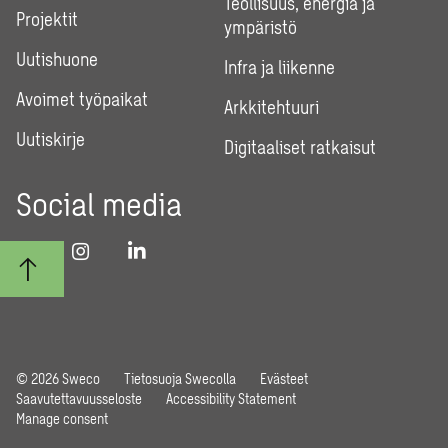
Teollisuus, energia ja
Projektit
ympäristö
Uutishuone
Infra ja liikenne
Avoimet työpaikat
Arkkitehtuuri
Uutiskirje
Digitaaliset ratkaisut
Social media
© 2026 Sweco
Tietosuoja Swecolla
Evästeet
Saavutettavuusseloste
Accessibility Statement
Manage consent