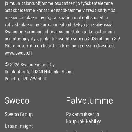
ja muun asiantuntijamme osaamisen ja työskentelemme
asiakkaidemme kanssa edistääksemme vihreää siirtymää,
maksimoidaksemme digitalisaation mahdollisuudet ja
vahvistaaksemme Euroopan kilpailukykyä ja resilienssiä.
Sweco on Euroopan johtava suunnittelun ja konsultoinnin
asiantuntijayritys, jonka liikevaihto vuonna 2025 oli noin 2,9
Mrd euroa. Yhtiö on listattu Tukholman pörssiin (Nasdaq).
www.sweco.fi
© 2026 Sweco Finland Oy
Ilmalantori 4, 00240 Helsinki, Suomi
Puhelin:
020 739 3000
Sweco
Palvelumme
Sweco Group
Rakennukset ja
kaupunkikehitys
Urban Insight