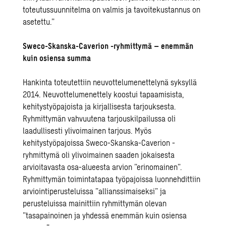
toteutussuunnitelma on valmis ja tavoitekustannus on
asetettu.”
Sweco-Skanska-Caverion -ryhmittymä – enemmän
kuin osiensa summa
Hankinta toteutettiin neuvottelumenettelynä syksyllä
2014. Neuvottelumenettely koostui tapaamisista,
kehitystyöpajoista ja kirjallisesta tarjouksesta.
Ryhmittymän vahvuutena tarjouskilpailussa oli
laadullisesti ylivoimainen tarjous. Myös
kehitystyöpajoissa Sweco-Skanska-Caverion -
ryhmittymä oli ylivoimainen saaden jokaisesta
arvioitavasta osa-alueesta arvion ”erinomainen”.
Ryhmittymän toimintatapaa työpajoissa luonnehdittiin
arviointiperusteluissa ”allianssimaiseksi” ja
perusteluissa mainittiin ryhmittymän olevan
”tasapainoinen ja yhdessä enemmän kuin osiensa