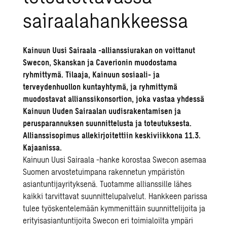
sairaalahankkeessa
Kainuun Uusi Sairaala -allianssiurakan on voittanut
Swecon, Skanskan ja Caverionin muodostama
ryhmittymä. Tilaaja, Kainuun sosiaali- ja
terveydenhuollon kuntayhtymä, ja ryhmittymä
muodostavat allianssikonsortion, joka vastaa yhdessä
Kainuun Uuden Sairaalan uudisrakentamisen ja
perusparannuksen suunnittelusta ja toteutuksesta.
Allianssisopimus allekirjoitettiin keskiviikkona 11.3.
Kajaanissa.
Kainuun Uusi Sairaala -hanke korostaa Swecon asemaa
Suomen arvostetuimpana rakennetun ympäristön
asiantuntijayrityksenä. Tuotamme allianssille lähes
kaikki tarvittavat suunnittelupalvelut. Hankkeen parissa
tulee työskentelemään kymmenittäin suunnittelijoita ja
erityisasiantuntijoita Swecon eri toimialoilta ympäri