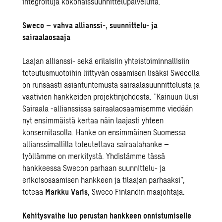
integroituja kokonaissuunnittelupalveluita.
Sweco – vahva allianssi-, suunnittelu- ja
sairaalaosaaja
Laajan allianssi- sekä erilaisiin yhteistoiminnallisiin
toteutusmuotoihin liittyvän osaamisen lisäksi Swecolla
on runsaasti asiantuntemusta sairaalasuunnittelusta ja
vaativien hankkeiden projektinjohdosta. ”Kainuun Uusi
Sairaala -allianssissa sairaalaosaamisemme viedään
nyt ensimmäistä kertaa näin laajasti yhteen
konsernitasolla. Hanke on ensimmäinen Suomessa
allianssimallilla toteutettava sairaalahanke –
työllämme on merkitystä. Yhdistämme tässä
hankkeessa Swecon parhaan suunnittelu- ja
erikoisosaamisen hankkeen ja tilaajan parhaaksi”,
toteaa
Markku Varis
, Sweco Finlandin maajohtaja.
Kehitysvaihe luo perustan hankkeen onnistumiselle