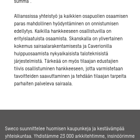
summa”.
Allianssissa yhteistyö ja kaikkien osapuolien osaamisen
paras mahdollinen hyödyntäminen on onnistumisen
edellytys. Kaikilla hankkeeseen osallistuvilla on
erityislaatuista osaamista. Skanskalla on ylivertainen
kokemus sairaalarakentamisesta ja Caverionilla
huippuosaamista nykyaikaisista taloteknisistä
järjestelmistä. Tärkeää on myös tilaajan edustajien
tiivis osallistuminen hankkeeseen, jotta varmistetaan
tavoitteiden saavuttaminen ja tehdään tilaajan tarpeita
parhaiten palveleva sairaala.
Sweco suunnittelee huomisen kaupunkeja ja kestävämpää
yhteiskuntaa. Yhdistämme 23 000 arkkitehtimme, insinöörimme