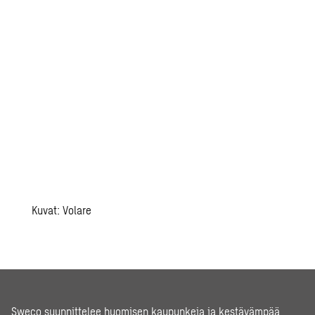
Kuvat: Volare
Sweco suunnittelee huomisen kaupunkeja ja kestävämpää