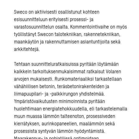
Sweco on aktiivisesti osallistunut kohteen
esisuunnitteluun erityisesti prosessi- ja
varastosuunnittelun osalta. Kommentointivaihe on myös
työllistänyt Swecon talotekniikan, rakennetekniikan,
maankäytön ja rakennuttamisen asiantuntijoita sekä
arkkitehtejä.
Tehtaan suunnitteluratkaisuissa pyritään löytämään
kaikkein tarkoituksenmukaisimmat ratkaisut Volaren
arvojen mukaisesti. Runkomateriaaliksi tarkastellaan
vähähiilisen betonin, teräsbetonirakenteiden ja
liimapuupilari- ja -palkkirungon yhdistelmää.
Ympäristövaikutusten minimoinnista pyritään
huolehtimaan energiatehokkuudella, eli tarkastelemalla
muun muassa lämmön talteenoton, prosessiveden
kierrätyksen, aurinkopaneelien, maalämmön sekä
prosessista syntyvän lämmön hyödyntämistä.
Maarakennus- ja pohjatöissä optimoidaan