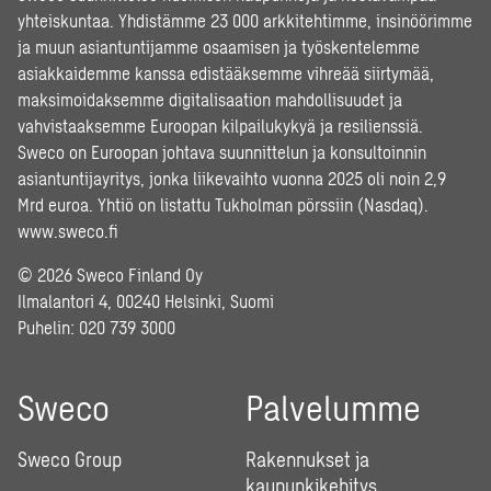
yhteiskuntaa. Yhdistämme 23 000 arkkitehtimme, insinöörimme
ja muun asiantuntijamme osaamisen ja työskentelemme
asiakkaidemme kanssa edistääksemme vihreää siirtymää,
maksimoidaksemme digitalisaation mahdollisuudet ja
vahvistaaksemme Euroopan kilpailukykyä ja resilienssiä.
Sweco on Euroopan johtava suunnittelun ja konsultoinnin
asiantuntijayritys, jonka liikevaihto vuonna 2025 oli noin 2,9
Mrd euroa. Yhtiö on listattu Tukholman pörssiin (Nasdaq).
www.sweco.fi
© 2026 Sweco Finland Oy
Ilmalantori 4, 00240 Helsinki, Suomi
Puhelin:
020 739 3000
Sweco
Palvelumme
Sweco Group
Rakennukset ja
kaupunkikehitys