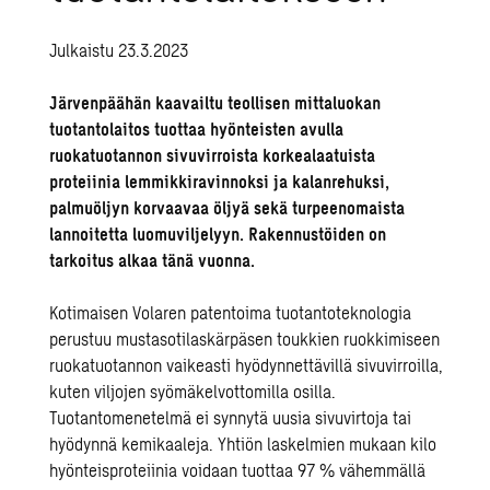
Julkaistu 23.3.2023
Järvenpäähän kaavailtu teollisen mittaluokan
tuotantolaitos tuottaa hyönteisten avulla
ruokatuotannon sivuvirroista korkealaatuista
proteiinia lemmikkiravinnoksi ja kalanrehuksi,
palmuöljyn korvaavaa öljyä sekä turpeenomaista
lannoitetta luomuviljelyyn. Rakennustöiden on
tarkoitus alkaa tänä vuonna.
Kotimaisen
Volaren
patentoima tuotantoteknologia
perustuu mustasotilaskärpäsen toukkien ruokkimiseen
ruokatuotannon vaikeasti hyödynnettävillä sivuvirroilla,
kuten viljojen syömäkelvottomilla osilla.
Tuotantomenetelmä ei synnytä uusia sivuvirtoja tai
hyödynnä kemikaaleja. Yhtiön laskelmien mukaan kilo
hyönteisproteiinia voidaan tuottaa 97 % vähemmällä