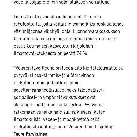
vedellä soijaproteiinin valmistukseen verrattuna.
Laitos tuottaa vuositasolla noin 5000 tonnia
rehutuotteita, joilla voitaisiin esimerkiksi ruokkia lähes
viisi miljoonaa viljeltyä lohta. Luonnonvarakeskuksen
tuoreen tutkimuksen mukaan rehun raaka-aineiden
osuus kotimaisen kasvatetun kirjolohen
ilmastovaikutuksesta on peräti 74 %.
”Volaren tavoitteena on tuoda aito kiertotalousratkaisu
pysyväksi osaksi ihmis- ja eläinravinnon
ruokatuotantoa, ja tuotteidemme
soveltamismahdollisuudet sekä taloudelliset-,
sosiaaliset- ja ympäristövaikutukset ovat
skaalautuvuudeltaan vailla vertaa. Pystymme
ratkomaan elinaikamme suuria kriisejä, kuten
ilmastokriisiä, veden- ja maankäyttöä sekä
ruokaturvallisuutta”, sanoo Volaren toimitusjohtaja
Tuure Parviainen
.