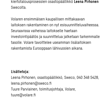
kiertotalousprosessien osastopäällikkö
Leena Pirhonen
Swecolta.
Volaren ensimmäisen kaupallisen mittakaavan
laitoksen rakentaminen on nyt esisuunnitteluvaiheessa.
Seuraavissa vaiheissa laitokselle haetaan
investointipäätös ja suunnittelua jatketaan tarkemmalle
tasolle. Volare tavoittelee useamman lisälaitoksen
rakentamista Eurooppaan lähivuosien aikana.
Lisätietoja:
Leena Pirhonen, osastopäällikkö, Sweco, 040 348 5428,
leena.pirhonen@sweco.fi
Tuure Parviainen, toimitusjohtaja, Volare,
tuure@volare.fi