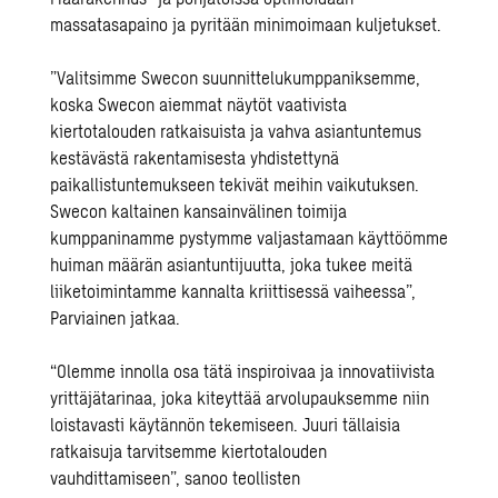
massatasapaino ja pyritään minimoimaan kuljetukset.
”Valitsimme Swecon suunnittelukumppaniksemme,
koska Swecon aiemmat näytöt vaativista
kiertotalouden ratkaisuista ja vahva asiantuntemus
kestävästä rakentamisesta yhdistettynä
paikallistuntemukseen tekivät meihin vaikutuksen.
Swecon kaltainen kansainvälinen toimija
kumppaninamme pystymme valjastamaan käyttöömme
huiman määrän asiantuntijuutta, joka tukee meitä
liiketoimintamme kannalta kriittisessä vaiheessa”,
Parviainen jatkaa.
“Olemme innolla osa tätä inspiroivaa ja innovatiivista
yrittäjätarinaa, joka kiteyttää arvolupauksemme niin
loistavasti käytännön tekemiseen. Juuri tällaisia
ratkaisuja tarvitsemme kiertotalouden
vauhdittamiseen”, sanoo teollisten