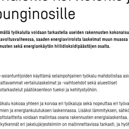
unginosille
ällä työkalulla voidaan tarkastella useiden rakennusten kokonaisu
aavoitusvaiheessa, saaden energiavirroista laskelmat muun muassa 
nusten sekä energiankäytön hiilidioksidipäästöjen osalta.
asiantuntijoiden käyttämä selainpohjainen työkalu mahdollistaa asia
ttavammat vertailulaskelmat ja -vaihtoehdot sekä alueelliset
otarkastelut päätöksenteon tueksi ja kehitystyöhön.
ökalu kokoaa yhteen ja korvaa eri työkaluja sekä nopeuttaa eri työva
lmien ja energiankulutuksen laskennassa. Lisäksi lämmityksen, sähk
ottolaitteita voidaan mallintaa osana rakennusten energialaskentaa
 kytkennät eri jakelujärjestelmiin on mallinnettavissa tarkasti, ja hyö