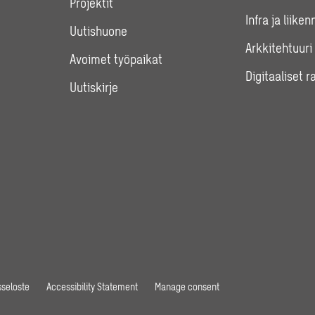
Projektit
Infra ja liiken
Uutishuone
Arkkitehtuuri
Avoimet työpaikat
Digitaaliset r
Uutiskirje
seloste
Accessibility Statement
Manage consent