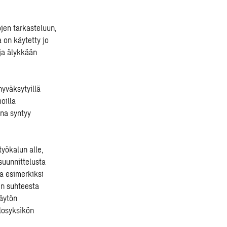
ojen tarkasteluun,
 on käytetty jo
ja älykkään
hyväksytyillä
oilla
na syntyy
yökalun alle,
suunnittelusta
a esimerkiksi
en suhteesta
äytön
losyksikön