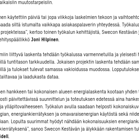
aikaisiin muutostarpeisiin.
en käytettiin päiviä tai jopa viikkoja laskelmien tekoon ja vaihtoeht
saada siltä istumalta vaikkapa asiakaspalaverin yhteydessä. Työkalua
projekteissa”, kertoo toinen työkalun kehittäjistä, Swecon Kestävän 
ehityspäällikkö
Joni Hilpinen
.
miin liittyvä laskenta tehdään työkalussa varmennetuilla ja yleisesti 
llä tuntitason tarkkuudella. Jokaisen projektin laskenta tehdään sam
llä ja tulokset tulevat samassa vakioidussa muodossa. Lopputulokse
tailtavaa ja laadukasta dataa.
isen hankkeen tai kokonaisen alueen energialaskenta kootaan yhden t
posti päivitettävissä suunnittelun ja toteutuksen edetessä aina hanke
ja ylläpitovaiheeseen. Työkalun avulla saadaan helposti kokonaiskuv
gian, energiankierrätyksen ja omavaraisenergian käytöstä sekä niid
giaan. Lopulta suurimmat hyödyt nähdään kokonaisuuksien energiank
 kierrätyksenä”, sanoo Swecon Kestävän ja älykkään rakentamisen tu
dell
.