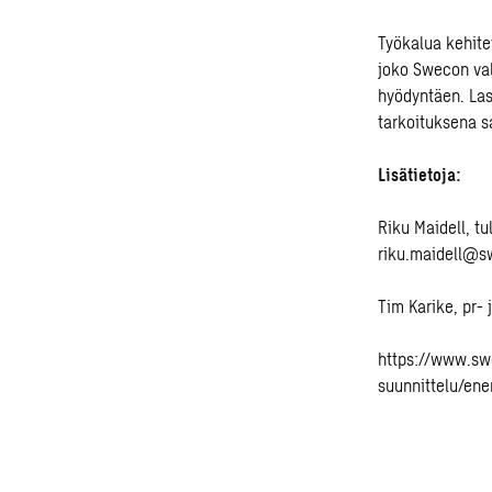
Työkalua kehite
joko Swecon va
hyödyntäen. Lask
tarkoituksena s
Lisätietoja:
Riku Maidell, t
riku.maidell@s
Tim Karike, pr-
https://www.sw
suunnittelu/ene