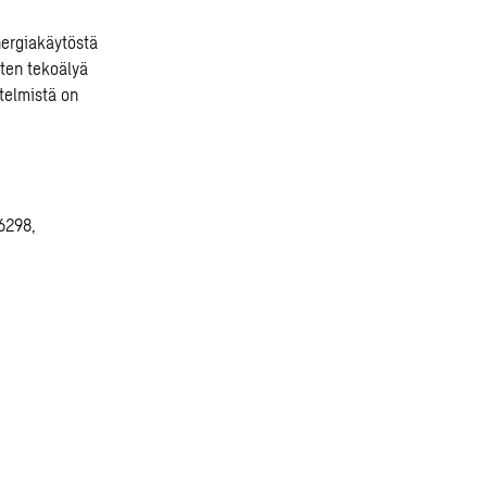
nergiakäytöstä
ten tekoälyä
stelmistä on
6298,