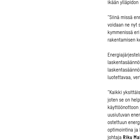
ikään ylläpidon 
”Siinä missä enn
voidaan ne nyt 
kymmenissä eri 
rakentamisen k
Energiajärjestel
laskentasäännöi
laskentasäännöi
luotettavaa, ver
”Kaikki yksittä
joten se on hel
käyttöönottoon 
uusiutuvan ener
ostettuun ener
optimointina ja
johtaja
Riku Mai