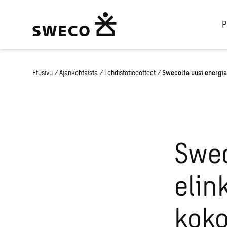
P
Etusivu
/
Ajankohtaista
/
Lehdistötiedotteet
/
Swecolta uusi energia-
Swec
elin
koko