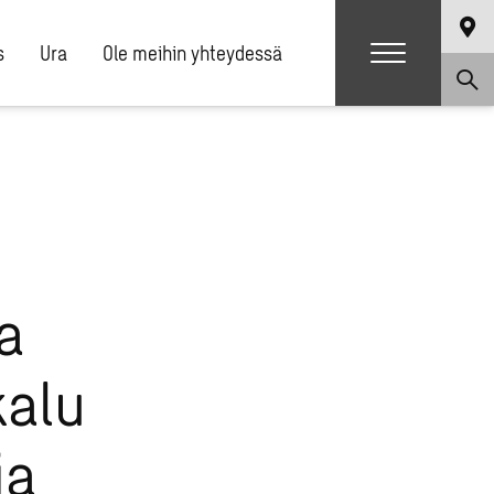
s
Ura
Ole meihin yhteydessä
a
kalu
ja