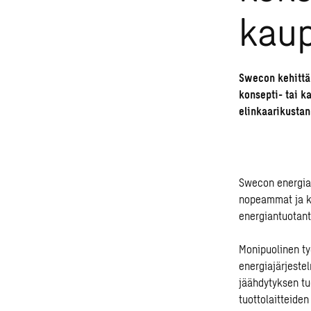
kaup
Swecon kehittäm
konsepti- tai k
elinkaarikustan
Swecon energia-
nopeammat ja ka
energiantuotant
Monipuolinen ty
energiajärjeste
jäähdytyksen tu
tuottolaitteiden