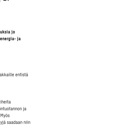
uksia jo
energia- ja
kkaille entistä
iheita
öntuotannon ja
. Myös
tyjä saadaan niin