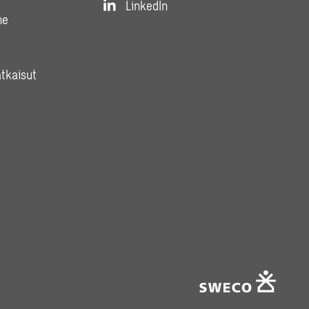
LinkedIn
ne
atkaisut