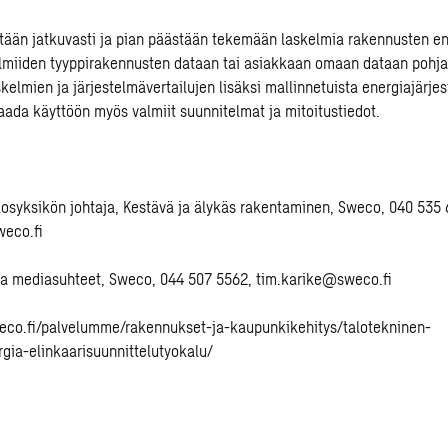
tään jatkuvasti ja pian päästään tekemään laskelmia rakennusten e
lmiiden tyyppirakennusten dataan tai asiakkaan omaan dataan pohja
elmien ja järjestelmävertailujen lisäksi mallinnetuista energiajärje
aada käyttöön myös valmiit suunnitelmat ja mitoitustiedot.
ulosyksikön johtaja, Kestävä ja älykäs rakentaminen, Sweco, 040 535 
weco.fi
 ja mediasuhteet, Sweco, 044 507 5562,
tim.karike@sweco.fi
eco.fi/palvelumme/rakennukset-ja-kaupunkikehitys/talotekninen-
rgia-elinkaarisuunnittelutyokalu/