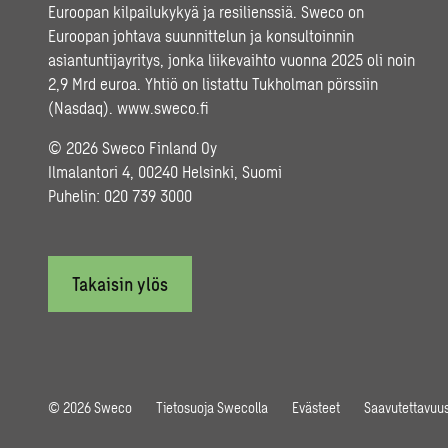
Euroopan kilpailukykyä ja resilienssiä. Sweco on
Euroopan johtava suunnittelun ja konsultoinnin
asiantuntijayritys, jonka liikevaihto vuonna 2025 oli noin
2,9 Mrd euroa. Yhtiö on listattu Tukholman pörssiin
(Nasdaq).
www.sweco.fi
© 2026 Sweco Finland Oy
Ilmalantori 4, 00240 Helsinki, Suomi
Puhelin:
020 739 3000
Takaisin ylös
© 2026 Sweco
Tietosuoja Swecolla
Evästeet
Saavutettavuus