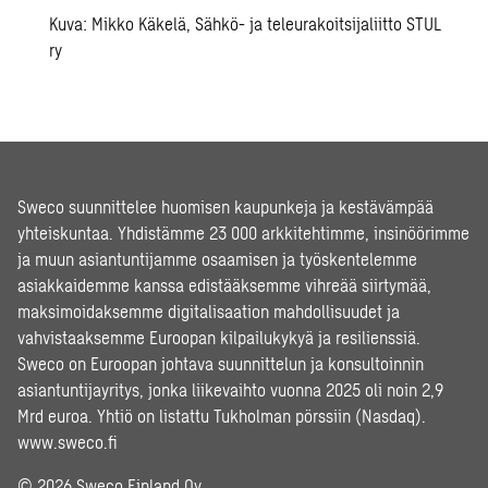
Kuva: Mikko Käkelä, Sähkö- ja teleurakoitsijaliitto STUL
ry
Sweco suunnittelee huomisen kaupunkeja ja kestävämpää
yhteiskuntaa. Yhdistämme 23 000 arkkitehtimme, insinöörimme
ja muun asiantuntijamme osaamisen ja työskentelemme
asiakkaidemme kanssa edistääksemme vihreää siirtymää,
maksimoidaksemme digitalisaation mahdollisuudet ja
vahvistaaksemme Euroopan kilpailukykyä ja resilienssiä.
Sweco on Euroopan johtava suunnittelun ja konsultoinnin
asiantuntijayritys, jonka liikevaihto vuonna 2025 oli noin 2,9
Mrd euroa. Yhtiö on listattu Tukholman pörssiin (Nasdaq).
www.sweco.fi
© 2026 Sweco Finland Oy