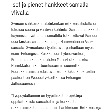
Isot ja pienet hankkeet samalla
viivalla
Swecon sähköisen talotekniikan referenssilistalla on
lukuisia suuria ja vaativia kohteita. Sairaalahankkeista
käynnissä ovat allianssimallilla toteutettavat Kainuun
uusi keskussairaala Kainua ja Hämeenlinnan Assi-
sairaala. Swecolaisia työllistävät parhaillaan myös
esim. Helsingissä Ruskeasuon hybridivarikon,
Kruunuhaan kuuden tähden Maria-hotellin sekä
Narinkkatorin Kulttuurikasarmin suunnittelu.
Puurakentamista edustavat esimerkiksi Supercellin
pääkonttori Woodcity-korttelissa Helsingin
Jätkäsaaressa.
”Työpöydällämme on tyypillisesti projekteja
oppilaitoksista sairaaloihin ja korkeasta
rakentamisesta maanalaisiin hankkeisiin. Referenssejä