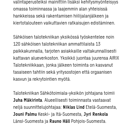
valintaperusteiksi mainittiin lisäksi kehitysmyönteisyys
omassa toiminnassa ja laajemmin alan yhteisissä
hankkeissa sekä rakentamisen hiilijalanjälkeen ja
kiertotalouteen vaikuttavien ratkaisujen edistäminen.
Sähköisen talotekniikan yksikössä työskentelee noin
120 sähköisen talotekniikan ammattilaista 13
paikkakunnalla, tarjoten asiakkaille valtakunnallisesti
kattavan alueverkoston. Yksikkö juontaa juurensa AIRIX
Talotekniikkaan, jonka jälkeen toiminta on kasvanut
tasaiseen tahtiin sekä yritysostojen että orgaanisen
kasvun ja rekrytointien myötä.
Talotekniikan Sähkötoimiala-yksikön johtajana toimii
Juha Mäkirinta
. Alueellisesti toiminnasta vastaavat
neljä suunnittelujohtajaa:
Niklas Lind
Etelä-Suomesta,
Jouni Palmu
Keski- ja Itä-Suomesta,
Jyri Renkola
Länsi-Suomesta ja
Rauno Häll
Pohjois-Suomesta.