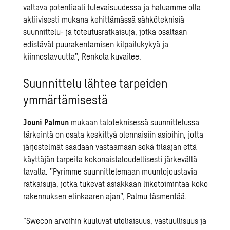
valtava potentiaali tulevaisuudessa ja haluamme olla
aktiivisesti mukana kehittämässä sähköteknisiä
suunnittelu- ja toteutusratkaisuja, jotka osaltaan
edistävät puurakentamisen kilpailukykyä ja
kiinnostavuutta”, Renkola kuvailee.
Suunnittelu lähtee tarpeiden
ymmärtämisestä
Jouni Palmun
mukaan taloteknisessä suunnittelussa
tärkeintä on osata keskittyä olennaisiin asioihin, jotta
järjestelmät saadaan vastaamaan sekä tilaajan että
käyttäjän tarpeita kokonaistaloudellisesti järkevällä
tavalla. ”Pyrimme suunnittelemaan muuntojoustavia
ratkaisuja, jotka tukevat asiakkaan liiketoimintaa koko
rakennuksen elinkaaren ajan”, Palmu täsmentää.
”Swecon arvoihin kuuluvat uteliaisuus, vastuullisuus ja