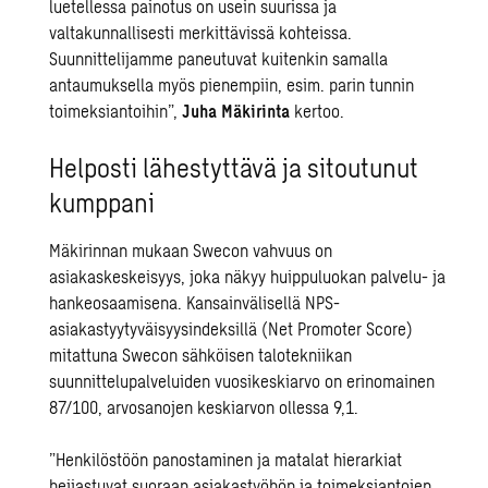
luetellessa painotus on usein suurissa ja
valtakunnallisesti merkittävissä kohteissa.
Suunnittelijamme paneutuvat kuitenkin samalla
antaumuksella myös pienempiin, esim. parin tunnin
toimeksiantoihin”,
Juha Mäkirinta
kertoo.
Helposti lähestyttävä ja sitoutunut
kumppani
Mäkirinnan mukaan Swecon vahvuus on
asiakaskeskeisyys, joka näkyy huippuluokan palvelu- ja
hankeosaamisena. Kansainvälisellä NPS-
asiakastyytyväisyysindeksillä (Net Promoter Score)
mitattuna Swecon sähköisen talotekniikan
suunnittelupalveluiden vuosikeskiarvo on erinomainen
87/100, arvosanojen keskiarvon ollessa 9,1.
”Henkilöstöön panostaminen ja matalat hierarkiat
heijastuvat suoraan asiakastyöhön ja toimeksiantojen