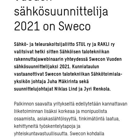
sähkösuunnittelija
2021 on Sweco
Sähkö- ja teleurakoitsijaliitto STUL ry ja RAKLI ry
valitsivat hetki sitten Sähköisen talotekniikan
rakennuttajawebinaarin yhteydessä Swecon Vuoden
sähkösuunnittelijaksi 2021. Kunniataulun
vastaanottivat Swecon talotekniikan Sähkötoimiala-
yksikön johtaja Juha Mäkirinta sekä
suunnittelujohtajat Niklas Lind ja Jyri Renkola.
Palkinnon saavalta yritykseltä edellytetään kannattavan
liiketoiminnan lisäksi korkeaa ja monipuolista
osaamista, asiakaslähtöisyyttä, tinkimätöntä laatua,
kehittyneitä työskentelytapoja ja
yhteiskuntavastuullisuutta. Swecon kohdalla