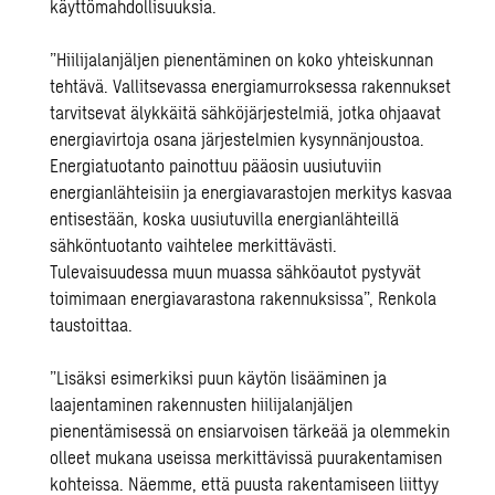
käyttömahdollisuuksia.
”Hiilijalanjäljen pienentäminen on koko yhteiskunnan
tehtävä. Vallitsevassa energiamurroksessa rakennukset
tarvitsevat älykkäitä sähköjärjestelmiä, jotka ohjaavat
energiavirtoja osana järjestelmien kysynnänjoustoa.
Energiatuotanto painottuu pääosin uusiutuviin
energianlähteisiin ja energiavarastojen merkitys kasvaa
entisestään, koska uusiutuvilla energianlähteillä
sähköntuotanto vaihtelee merkittävästi.
Tulevaisuudessa muun muassa sähköautot pystyvät
toimimaan energiavarastona rakennuksissa”, Renkola
taustoittaa.
”Lisäksi esimerkiksi puun käytön lisääminen ja
laajentaminen rakennusten hiilijalanjäljen
pienentämisessä on ensiarvoisen tärkeää ja olemmekin
olleet mukana useissa merkittävissä puurakentamisen
kohteissa. Näemme, että puusta rakentamiseen liittyy