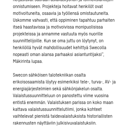
onnistumiseen. Projekteja hoitavat henkilöt ovat
motivoituneita, osaavia ja työllensä omistautuneita.
Uskomme vahvasti, että oppiminen tapahtuu parhaiten
itseä haastavissa ja motivoivissa monipuolisissa
projekteissa ja annamme vastuuta myös nuorille
suunnittelijoille. Kun se oma juttu on löytynyt, on
henkilöllä hyvät mahdollisuudet kehittyä Swecolla
nopeasti oman alansa parhaaksi asiantuntijaksi”,
Mäkirinta lupaa.
Swecon sähköisen talotekniikan osalta
erikoisosaamista löytyy esimerkiksi tele-, turva-, AV- ja
energiajärjestelmien sekä sähkönjakelun osalta.
Valaistussuunnitteluun on panostettu viime vuosina
entistä enemmän. Valaistuksen parissa on koko maan
kattava valaistussuunnittelutiimi, jonka kohteet
vaihtelevat pienistä taidevalaistuksista historiallisten
rakennusten näyttäviin julkisivuvalaistuksiin.