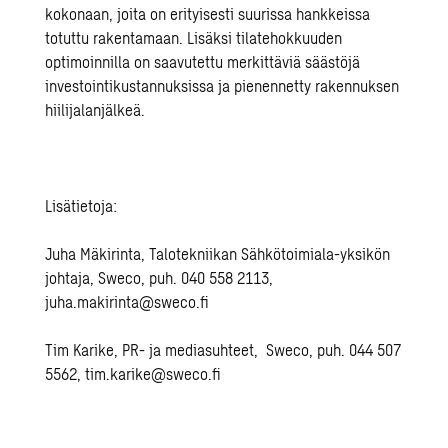
kokonaan, joita on erityisesti suurissa hankkeissa
totuttu rakentamaan. Lisäksi tilatehokkuuden
optimoinnilla on saavutettu merkittäviä säästöjä
investointikustannuksissa ja pienennetty rakennuksen
hiilijalanjälkeä.
Lisätietoja:
Juha Mäkirinta, Talotekniikan Sähkötoimiala-yksikön
johtaja, Sweco, puh. 040 558 2113,
juha.makirinta@sweco.fi
Tim Karike, PR- ja mediasuhteet, Sweco, puh. 044 507
5562,
tim.karike@sweco.fi