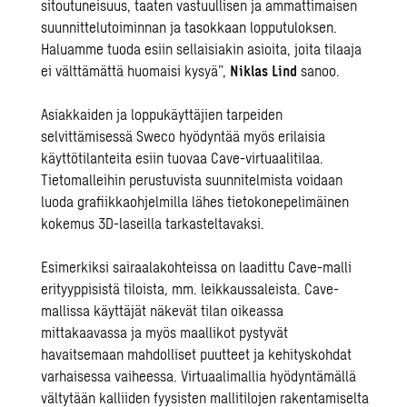
sitoutuneisuus, taaten vastuullisen ja ammattimaisen
suunnittelutoiminnan ja tasokkaan lopputuloksen.
Haluamme tuoda esiin sellaisiakin asioita, joita tilaaja
ei välttämättä huomaisi kysyä”,
Niklas Lind
sanoo.
Asiakkaiden ja loppukäyttäjien tarpeiden
selvittämisessä Sweco hyödyntää myös erilaisia
käyttötilanteita esiin tuovaa Cave-virtuaalitilaa.
Tietomalleihin perustuvista suunnitelmista voidaan
luoda grafiikkaohjelmilla lähes tietokonepelimäinen
kokemus 3D-laseilla tarkasteltavaksi.
Esimerkiksi sairaalakohteissa on laadittu Cave-malli
erityyppisistä tiloista, mm. leikkaussaleista. Cave-
mallissa käyttäjät näkevät tilan oikeassa
mittakaavassa ja myös maallikot pystyvät
havaitsemaan mahdolliset puutteet ja kehityskohdat
varhaisessa vaiheessa. Virtuaalimallia hyödyntämällä
vältytään kalliiden fyysisten mallitilojen rakentamiselta