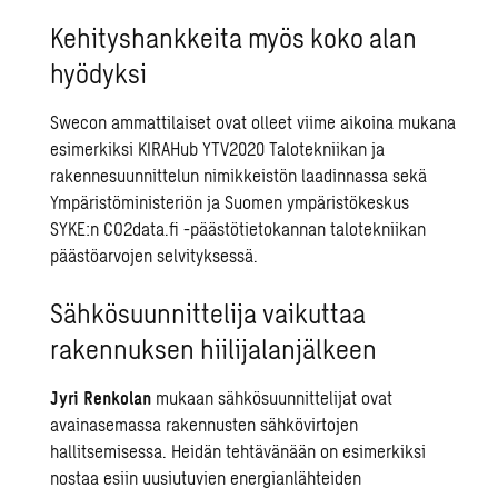
Kehityshankkeita myös koko alan
hyödyksi
Swecon ammattilaiset ovat olleet viime aikoina mukana
esimerkiksi KIRAHub YTV2020 Talotekniikan ja
rakennesuunnittelun nimikkeistön laadinnassa sekä
Ympäristöministeriön ja Suomen ympäristökeskus
SYKE:n CO2data.fi -päästötietokannan talotekniikan
päästöarvojen selvityksessä.
Sähkösuunnittelija vaikuttaa
rakennuksen hiilijalanjälkeen
Jyri Renkolan
mukaan sähkösuunnittelijat ovat
avainasemassa rakennusten sähkövirtojen
hallitsemisessa. Heidän tehtävänään on esimerkiksi
nostaa esiin uusiutuvien energianlähteiden