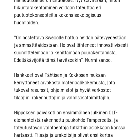
liikuntarakentaminen voidaan toteuttaa eri
puutuotekonsepteilla kokonaisekologisuus
huomioiden.
”
On nostettava
Swecolle
hattua heidän pätevyydestään
ja ammattitaidostaan. He ovat lähteneet innovatiivisesti
suunnittelemaan ja kehittämään puurakentamista.
Edelläkävijöitä tämä tarvitseekin
”
, Nurmi sanoo.
Hankkeet ovat Tähtisen ja Kokkosen mukaan
kerryttäneet arvokasta materiaalikokemusta, jota
tukevat resurssit, ohjelmistot ja hyvät verkostot
tilaajiin, rakennuttajiin ja valmisosatoimittajiin.
Hippoksen päiväkoti on ensimmäinen julkinen CLT-
elementeistä rakennettu puukohde Tampereella, ja
toteutustavan vaihtoehtoja tutkittiin asiakkaan kanssa
hartaasti. Tilaaja ja urakoitsija olivat ensi kertaa