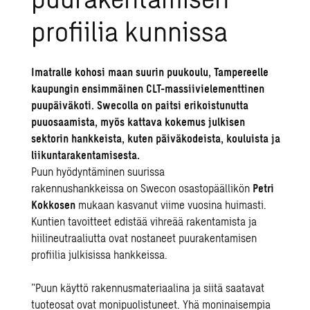
profiilia kunnissa
Imatralle kohosi maan suurin puukoulu, Tampereelle
kaupungin ensimmäinen CLT-massiivielementtinen
puupäiväkoti. Swecolla on paitsi erikoistunutta
puuosaamista, myös kattava kokemus julkisen
sektorin hankkeista, kuten päiväkodeista, kouluista ja
liikuntarakentamisesta.
Puun hyödyntäminen suurissa
rakennushankkeissa
on
Swecon
osastopäällikön
Petri
Kokkosen
mukaan kasvanut viime vuosina huimasti.
Kuntien tavoitteet
edistää
vihreää rakentamista ja
hiilineutraaliutta ovat nostaneet puurakentamisen
profiilia julkisissa hankkeissa.
”
Puun käyttö rakennusmateriaalina ja siitä saatavat
tuoteosat ovat monipuolistuneet. Yhä moninaisempia