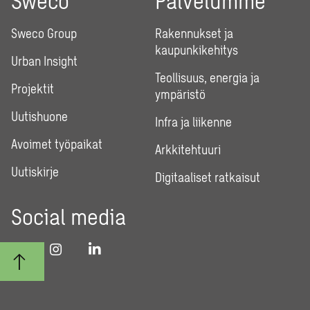
Sweco
Palvelumme
Sweco Group
Rakennukset ja
kaupunkikehitys
Urban Insight
Teollisuus, energia ja
Projektit
ympäristö
Uutishuone
Infra ja liikenne
Avoimet työpaikat
Arkkitehtuuri
Uutiskirje
Digitaaliset ratkaisut
Social media