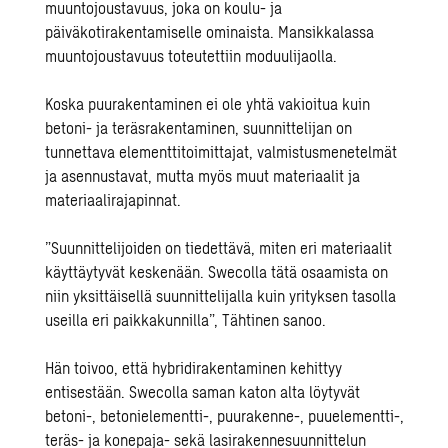
muuntojoustavuus, joka on koulu- ja
päiväkotirakentamiselle ominaista. Mansikkalassa
muuntojoustavuus toteutettiin moduulijaolla.
Koska puurakentaminen ei ole yhtä vakioitua kuin
betoni- ja teräsrakentaminen, suunnittelijan on
tunnettava elementtitoimittajat, valmistusmenetelmät
ja asennustavat, mutta myös muut materiaalit ja
materiaalirajapinnat.
”
Suunnittelijoiden on tiedettävä, miten eri materiaalit
käyttäytyvät keskenään.
Swecolla
tätä osaamista on
niin yksittäisellä suunnittelijalla kuin yrityksen tasolla
useilla eri paikkakunnilla
”
, Tähtinen sanoo.
Hän toivoo, että hybridirakentaminen kehittyy
entisestään.
Swecolla
saman katon alta löytyvät
betoni-, betonielementti-, puurakenne-, puuelementti-,
teräs- ja konepaja- sekä lasirakennesuunnittelun