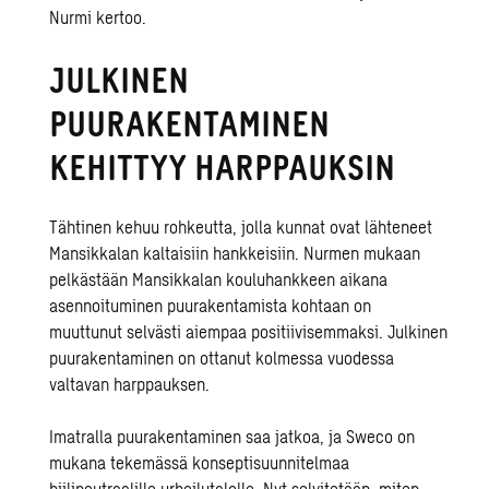
Nurmi kertoo.
JULKINEN
PUURAKENTAMINEN
KEHITTYY HARPPAUKSIN
Tähtinen kehuu rohkeutta, jolla kunnat ovat lähteneet
Mansikkalan kaltaisiin hankkeisiin. Nurmen mukaan
pelkästään Mansikkalan kouluhankkeen aikana
asennoituminen puurakentamista kohtaan on
muuttunut selvästi aiempaa positiivisemmaksi. Julkinen
puurakentaminen on ottanut kolmessa vuodessa
valtavan harppauksen.
Imatralla puurakentaminen saa jatkoa, ja Sweco on
mukana tekemässä konseptisuunnitelmaa
hiilineutraalille urheilutalolle. Nyt selvitetään, miten