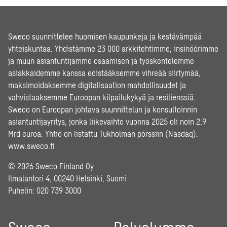
Sweco suunnittelee huomisen kaupunkeja ja kestävämpää
yhteiskuntaa. Yhdistämme 23 000 arkkitehtimme, insinöörimme
ja muun asiantuntijamme osaamisen ja työskentelemme
asiakkaidemme kanssa edistääksemme vihreää siirtymää,
maksimoidaksemme digitalisaation mahdollisuudet ja
vahvistaaksemme Euroopan kilpailukykyä ja resilienssiä.
Sweco on Euroopan johtava suunnittelun ja konsultoinnin
asiantuntijayritys, jonka liikevaihto vuonna 2025 oli noin 2,9
Mrd euroa. Yhtiö on listattu Tukholman pörssiin (Nasdaq).
www.sweco.fi
© 2026 Sweco Finland Oy
Ilmalantori 4, 00240 Helsinki, Suomi
Puhelin:
020 739 3000