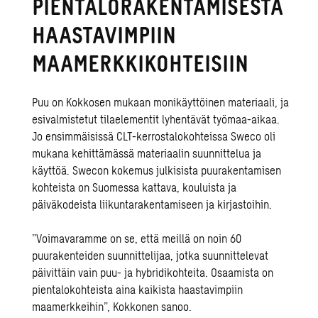
PIENTALORAKENTAMISESTA
HAASTAVIMPIIN
MAAMERKKIKOHTEISIIN
Puu on Kokkosen mukaan monikäyttöinen materiaali, ja
esivalmistetut tilaelementit lyhentävät työmaa-aikaa.
Jo ensimmäisissä CLT-kerrostalokohteissa Sweco oli
mukana kehittämässä materiaalin suunnittelua ja
käyttöä.
Swecon
kokemus julkisista puurakentamisen
kohteista on Suomessa kattava, kouluista ja
päiväkodeista liikuntarakentamiseen ja kirjastoihin.
”
Voimavaramme on se, että meillä on noin 60
puurakenteiden suunnittelijaa, jotka suunnittelevat
päivittäin vain puu- ja hybridikohteita. Osaamista on
pientalokohteista aina kaikista haastavimpiin
maamerkkeihin
”
, Kokkonen sanoo.