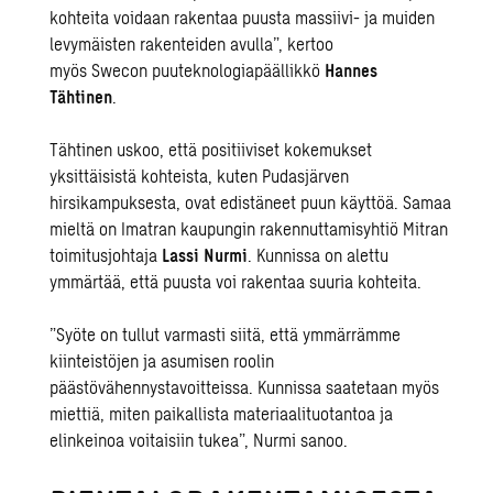
kohteita voidaan rakentaa puusta massiivi- ja muiden
levymäisten rakenteiden avulla
”
, kertoo
myös
Swecon
puuteknologiapäällikkö
Hannes
Tähtinen
.
Tähtinen uskoo, että positiiviset kokemukset
yksittäisistä kohteista, kuten
Pudasjärven
hirsikampuksesta
, ovat edistäneet puun käyttöä. Samaa
mieltä on Imatran kaupungin rakennuttamisyhtiö Mitran
toimitusjohtaja
Lassi Nurmi
. Kunnissa on alettu
ymmärtää, että puusta voi rakentaa suuria kohteita.
”
Syöte on tullut varmasti siitä, että ymmärrämme
kiinteistöjen ja asumisen roolin
päästövähennystavoitteissa. Kunnissa saatetaan myös
miettiä, miten paikallista materiaalituotantoa ja
elinkeinoa voitaisiin tukea
”
, Nurmi sanoo.