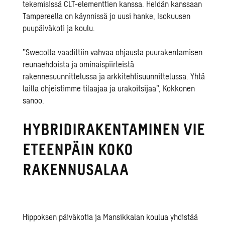
tekemisissä CLT-elementtien kanssa. Heidän kanssaan
Tampereella on käynnissä jo uusi hanke, Isokuusen
puupäiväkoti ja koulu.
”
Swecolta
vaadittiin vahvaa ohjausta puurakentamisen
reunaehdoista ja ominaispiirteistä
rakennesuunnittelussa ja arkkitehtisuunnittelussa. Yhtä
lailla ohjeistimme tilaajaa ja urakoitsijaa
”
, Kokkonen
sanoo.
HYBRIDIRAKENTAMINEN VIE
ETEENPÄIN KOKO
RAKENNUSALAA
Hippoksen päiväkotia ja Mansikkalan koulua yhdistää