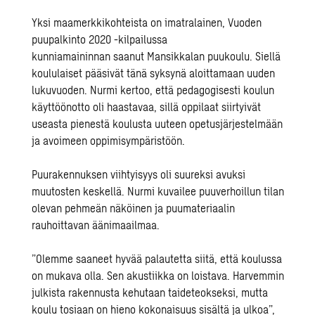
Yksi maamerkkikohteista on imatralainen,
Vuoden
puupalkinto 2020 -kilpailussa
kunniamaininnan
saanut
Mansikkalan puukoulu
. Siellä
koululaiset pääsivät tänä syksynä aloittamaan uuden
lukuvuoden. Nurmi kertoo, että pedagogisesti koulun
käyttöönotto oli haastavaa, sillä oppilaat siirtyivät
useasta pienestä koulusta uuteen opetusjärjestelmään
ja avoimeen oppimisympäristöön.
Puurakennuksen viihtyisyys oli suureksi avuksi
muutosten keskellä. Nurmi kuvailee puuverhoillun tilan
olevan pehmeän näköinen ja puumateriaalin
rauhoittavan äänimaailmaa.
”
Olemme saaneet hyvää palautetta siitä, että koulussa
on mukava olla. Sen akustiikka on loistava. Harvemmin
julkista rakennusta kehutaan taideteokseksi, mutta
koulu tosiaan on hieno kokonaisuus sisältä ja ulkoa
”
,