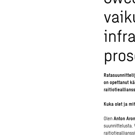
vaik
infr
pros
Ratasuunnittel
on opettanut kä
raitiotieallian
K
uka olet ja mi
Olen
Anton Aro
suunnittelusta
.
raitiotieallianss