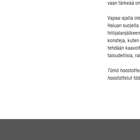
vaan
tärkeä
ä
o
Vapaa-ajalla ole
Haluan
suojel
la 
hiilijalanjälkee
konsteja,
kute
tehdään kaavoi
taloudellisia,
ra
Tämä haastattel
haastattelut tää