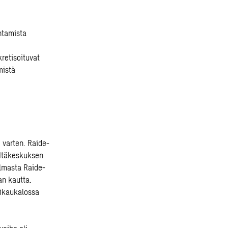
ntamista
retisoituvat
mistä
 varten. Raide-
 Itäkeskuksen
ulmasta Raide-
an kautta.
sikaukalossa