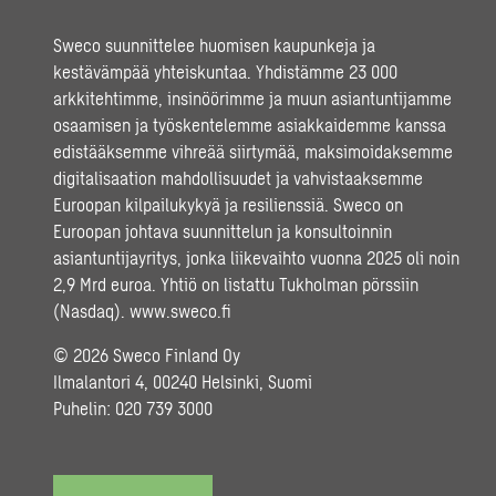
Sweco suunnittelee huomisen kaupunkeja ja
kestävämpää yhteiskuntaa. Yhdistämme 23 000
arkkitehtimme, insinöörimme ja muun asiantuntijamme
osaamisen ja työskentelemme asiakkaidemme kanssa
edistääksemme vihreää siirtymää, maksimoidaksemme
digitalisaation mahdollisuudet ja vahvistaaksemme
Euroopan kilpailukykyä ja resilienssiä. Sweco on
Euroopan johtava suunnittelun ja konsultoinnin
asiantuntijayritys, jonka liikevaihto vuonna 2025 oli noin
2,9 Mrd euroa. Yhtiö on listattu Tukholman pörssiin
(Nasdaq).
www.sweco.fi
© 2026 Sweco Finland Oy
Ilmalantori 4, 00240 Helsinki, Suomi
Puhelin:
020 739 3000