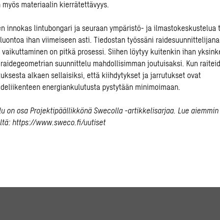
n
myös
materiaalin
kierrätettä
vyys.
n innokas lintubongari ja s
euraan ympäristö- ja ilmastokeskustelua
t
l
uontoa ihan viimeiseen asti. T
iedostan t
yössäni raidesuunnittelijana
n vaikuttaminen on pitkä prosessi. Siihen
löytyy
kuitenkin ihan
yksinke
n
raidegeometria
n
suunnittelu
mahdollisimman joutuisaksi
. Kun r
aitei
tuksesta alkaen
sellaisiksi
, että
kiihdytykset ja jarrutukset ovat
ideliikenteen energiankulutus
ta
pystytään minimoimaan
.
u on osa Projektipäällikkönä Swecolla -artikkelisarjaa. Lue aiemmin 
ltä:
https://www.sweco.fi/uutiset