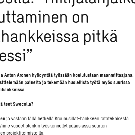
uttaminen on
ahankkeissa pitkä
essi”
ija Anton Aronen hyödyntää työssään koulutustaan maanmittaajana.
sittelemään paineita ja tekemään huolellista työtä myös suurissa
ssihankkeissa.
tä teet
Swecolla
?
nen
ja
vastaan
tällä hetkellä
Kruunusillat-hankkeen
rata
teknisestä
Viime vuodet olenkin työskennellyt pääasiassa suurten
i
en
projektitoimistoilla
.