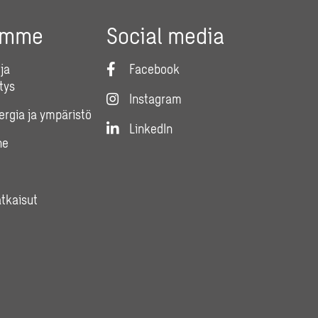
umme
Social media
ja
Facebook
tys
Instagram
nergia ja ympäristö
LinkedIn
ne
atkaisut