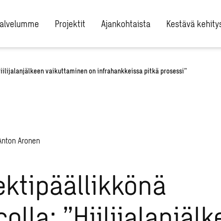
alvelumme
Projektit
Ajankohtaista
Kestävä kehity
iilijalanjälkeen vaikuttaminen on infrahankkeissa pitkä prosessi”
ektipäällikkönä
olla: ”Hiilijalanjäl