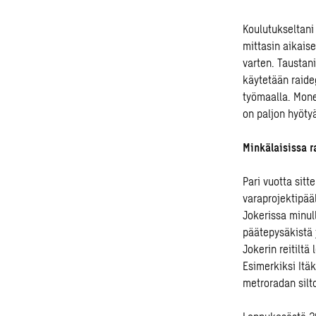
K
oulutukseltan
mittasin
aikai
varten
.
Taustani
käytetään
raide
työmaalla
.
M
one
on
paljon
hyöty
Minkälaisissa
r
Pari vuotta sit
varaprojektipää
Jokerissa minul
päätepysäkistä 
Jokerin reitiltä
Esimerkiksi Itä
metroradan silto