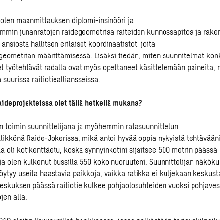
i
olen
maanmittauksen diplomi-insinööri
ja
semmin
junanratojen
raidegeometriaa
raiteiden
kunnossapitoa ja rake
 ansiosta hallitsen erilaiset koordinaatistot, joita
g
eometria
n
määrit
tämisessä
.
Lisäksi tiedän
, miten
suunnitelmat konk
t työtehtävät radalla
ovat
myös
opettaneet
käsittelemään paineita
,
ä
suurissa
raitiotie
alliansseissa.
a
ide
projekteissa
olet tällä hetkellä
mukana
?
ten toimin suunnittelijana ja myöhemmin ratasuunnittelun
llikkönä
Raide-Jokerissa
, mikä antoi hyvää oppia nykyistä
tehtävääni
la oli kotikenttäetu, koska synnyinkotini sijaitsee 500 metrin päässä
ja olen kulkenut bussilla 550 koko nuoruuteni. Suunnittelijan näkök
 löytyy useita haastavia paikkoja, vaikka ratikka ei kuljekaan keskust
keskuksen päässä raitiotie kulkee pohjaolosuhteiden vuoksi pohjave
jen alla.