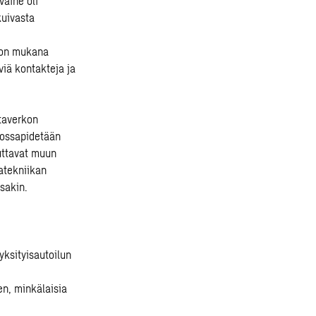
vaihe oli
kuivasta
a on mukana
yviä kontakteja ja
ataverkon
nossapidetään
auttavat muun
atekniikan
ssakin.
yksityisautoilun
en,
minkälaisia