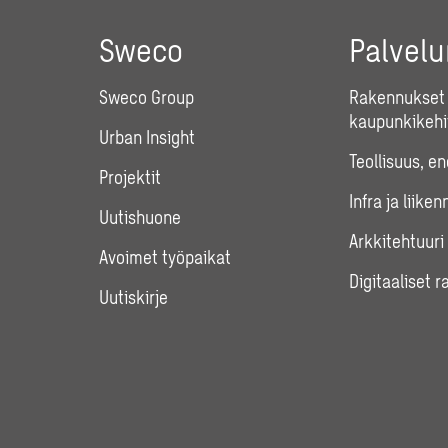
Sweco
Palvel
Sweco Group
Rakennukset 
kaupunkikehi
Urban Insight
Teollisuus, e
Projektit
Infra ja liiken
Uutishuone
Arkkitehtuuri
Avoimet työpaikat
Digitaaliset r
Uutiskirje