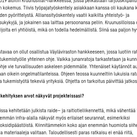
019 aloitin Kruunusillat-hankkeessa, jossa pelkästään tarjouskilpailu
n kokemus. Tiivis työpajatyöskentely asiakkaan kanssa oli kaukana 
n pyörittelystä. Allianssityöskentely vaatii kaikilta yhteistyö- ja
ukykyjä, ja jokainen saa laittaa persoonansa peliin. Kruunusilloiss
ijoita eri yhtiöistä, mikä on todella hedelmällistä. Siinä saa paljon h
ostavaa on
ollut osallistua Väyläviraston hankkeeseen, jossa luotiin r
tukemistyölle
yhteinen ohje
.
Vaikka junanratoja tarkastetaan ja kun
 ohje vie turvallisuuden askeleen pidemmälle. Yhtenäiset käytännöt 
n oikein ongelmatilanteissa. Ohjeen teossa kuunneltiin lukuisia rat
a
tukemistyötä tekeviä yrityksiä. Ohjetta on tarkoitus päivittää jatko
kehityksen arvot näkyvät projekteissa
si?
eissa
kehitetään
julkista raide
–
ja raitiotieliikennettä
, mikä vähentää 
nemmän
infra-
alalla näkyvät myös erilaiset seurannat,
esimerkiksi
dioksidipäästö
istä
. Kiinnitämmekin
koko ajan
enemmän huomiota siih
a materiaaleja valitaan
.
T
aloudellisesti paras ratkaisu
ei
enää
riitä
,