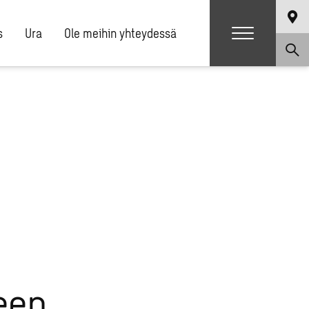
s
Ura
Ole meihin yhteydessä
keen