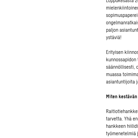
Loppu
kesästä 2
mielenkiintoine
sopimuspapereide
ongelmanratkais
paljon asiantunt
ystäviä!
Erityisen kiinn
kunnossapidon 
säännöllisesti,
muassa toimimaa
asiantuntijoita
j
Miten
kestävän 
Raitiotiehankk
tarvetta
.
Yhä e
hankkeen
hiili
työmenetelmiä j