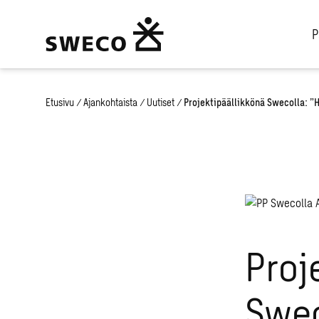
P
Etusivu
/
Ajankohtaista
/
Uutiset
/
Projektipäällikkönä Swecolla: ”H
Proj
Swec