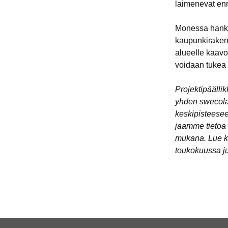
laimenevat en
Monessa hankke
kaupunkirakent
alueelle kaavoi
voidaan tukea 
Projektipäälli
yhden swecolai
keskipisteesee
jaamme tietoa 
mukana. Lue ko
toukokuussa j