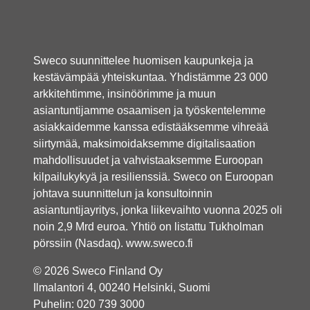
Sweco suunnittelee huomisen kaupunkeja ja
kestävämpää yhteiskuntaa. Yhdistämme 23 000
arkkitehtimme, insinöörimme ja muun
asiantuntijamme osaamisen ja työskentelemme
asiakkaidemme kanssa edistääksemme vihreää
siirtymää, maksimoidaksemme digitalisaation
mahdollisuudet ja vahvistaaksemme Euroopan
kilpailukykyä ja resilienssiä. Sweco on Euroopan
johtava suunnittelun ja konsultoinnin
asiantuntijayritys, jonka liikevaihto vuonna 2025 oli
noin 2,9 Mrd euroa. Yhtiö on listattu Tukholman
pörssiin (Nasdaq).
www.sweco.fi
© 2026 Sweco Finland Oy
Ilmalantori 4, 00240 Helsinki, Suomi
Puhelin:
020 739 3000