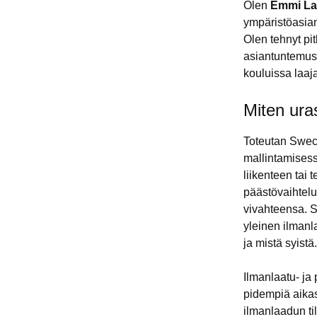
Olen
Emmi La
ympäristöasian
Olen tehnyt pi
asiantuntemust
kouluissa laaja
Miten ura
Toteutan Sweco
mallintamisess
liikenteen ta
päästövaihtelu
vivahteensa. S
yleinen ilmanl
ja mistä syistä.
Ilmanlaatu- ja
pidempiä aika
ilmanlaadun ti