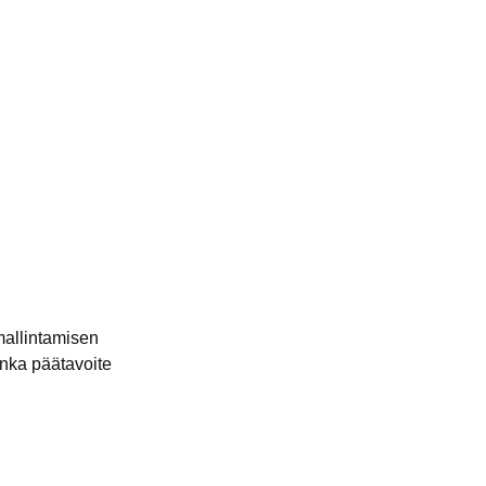
 mallintamisen
onka päätavoite