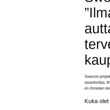
”Ilm
aut
terv
kau
Swecon
proje
asiantuntija
. I
on ihmisten
te
Kuka olet