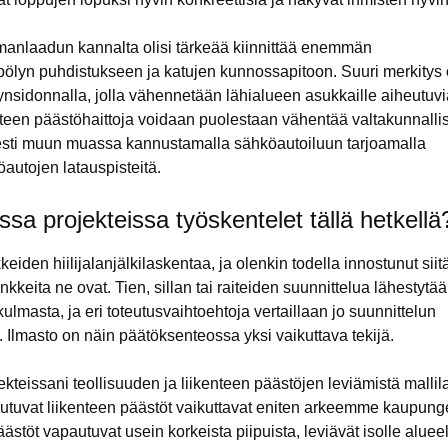
manlaadun kannalta olisi tärkeää kiinnittää enemmän
pölyn puhdistukseen ja katujen kunnossapitoon. Suuri merkitys
nsidonnalla, jolla vähennetään lähialueen asukkaille aiheutuvia
nteen päästöhaittoja voidaan puolestaan vähentää valtakunnallise
sesti muun muassa kannustamalla sähköautoiluun tarjoamalla
köautojen latauspisteitä.
ssa projekteissa työskentelet tällä hetkellä
eiden hiilijalanjälkilaskentaa, ja olenkin todella innostunut siit
kkeita ne ovat. Tien, sillan tai raiteiden suunnittelua lähestytä
lmasta, ja eri toteutusvaihtoehtoja vertaillaan jo suunnittelun
 Ilmasto on näin päätöksenteossa yksi vaikuttava tekijä.
kteissani teollisuuden ja liikenteen päästöjen leviämistä mallil
utuvat liikenteen päästöt vaikuttavat eniten arkeemme kaupunge
ästöt vapautuvat usein korkeista piipuista, leviävät isolle alueel