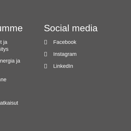
lumme
Social media
 ja
Facebook
itys
Instagram
energia ja
LinkedIn
enne
i
ratkaisut