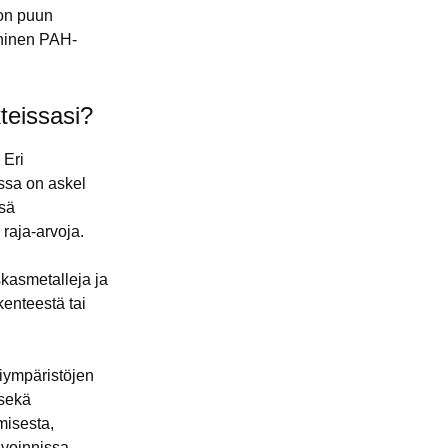
 on puun
eninen PAH-
teissasi?
 Eri
ssa on askel
ssä
 raja-arvoja.
askasmetalleja ja
kenteestä tai
kiympäristöjen
 sekä
misesta,
nvoinnissa.