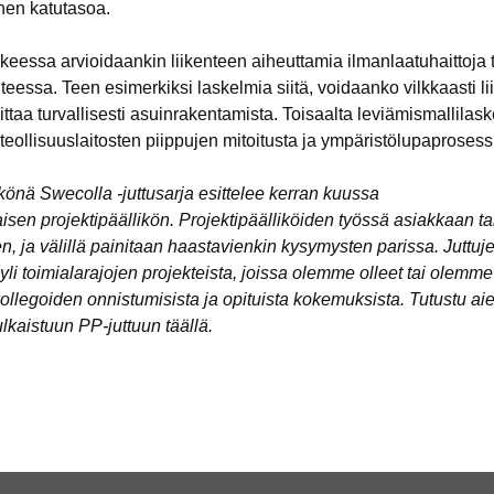
nen katutasoa.
essa arvioidaankin liikenteen aiheuttamia ilmanlaatuhaittoja t
eessa. Teen esimerkiksi laskelmia siitä, voidaanko vilkkaasti li
ttaa turvallisesti asuinrakentamista. Toisaalta leviämismallilask
teollisuuslaitosten piippujen mitoitusta ja ympäristölupaprosess
kkönä Swecolla -juttusarja esittelee kerran kuussa
sen projektipäällikön. Projektipäälliköiden työssä asiakkaan ta
n, ja välillä painitaan haastavienkin kysymysten parissa. Juttuj
yli toimialarajojen projekteista, joissa olemme olleet tai olemme
llegoiden onnistumisista ja opituista kokemuksista.
Tutustu ai
ulkaistuun PP-juttuun
täällä.