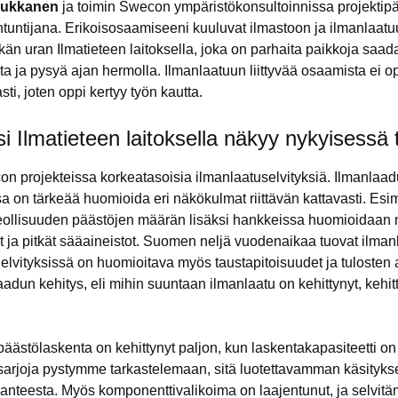
ukkanen
ja toimin Swecon ympäristökonsultoinnissa projektipä
tuntijana. Erikoisosaamiseeni kuuluvat ilmastoon ja ilmanlaatuun 
tkän uran Ilmatieteen laitoksella, joka on parhaita paikkoja saad
a ja pysyä ajan hermolla. Ilmanlaatuun liittyvää osaamista ei o
sti, joten oppi kertyy työn kautta.
si Ilmatieteen laitoksella näkyy nykyisessä
n projekteissa korkeatasoisia ilmanlaatuselvityksiä. Ilmanlaa
a on tärkeää huomioida eri näkökulmat riittävän kattavasti. Esi
i teollisuuden päästöjen määrän lisäksi hankkeissa huomioidaa
t ja pitkät sääaineistot. Suomen neljä vuodenaikaa tuovat ilma
elvityksissä on huomioitava myös taustapitoisuudet ja tulosten 
aadun kehitys, eli mihin suuntaan ilmanlaatu on kehittynyt, kehi
 päästölaskenta on kehittynyt paljon, kun laskentakapasiteetti on
sarjoja pystymme tarkastelemaan, sitä luotettavamman käsity
lanteesta. Myös komponenttivalikoima on laajentunut, ja selvit