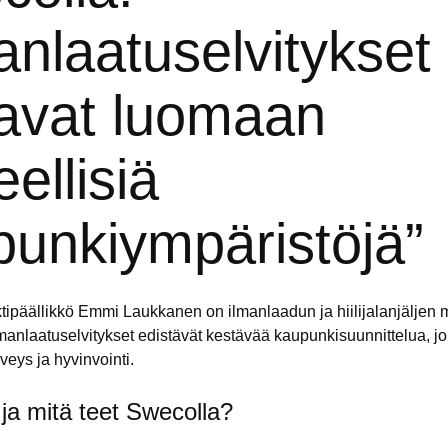
anlaatuselvitykset
tavat luomaan
eellisiä
punkiympäristöjä”
ktipäällikkö
Emmi Laukkanen
on ilmanlaadun ja hiilijalanjäljen
lmanlaatuselvitykset edistävät kestävää
kaupunkisuunnittelua
, j
rvey
s ja hyvinvointi.
 ja mitä teet Swecolla?