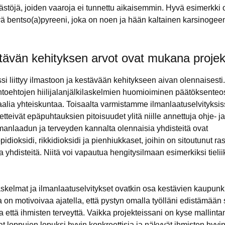
äästöjä, joiden vaaroja ei tunnettu aikaisemmin. Hyvä esimerkki
vä bentso(a)pyreeni, joka on noen ja hään kaltainen karsinoge
tävän kehityksen arvot ovat mukana projek
si liittyy ilmastoon ja kestävään kehitykseen aivan olennaisesti.
htoehtojen hiilijalanjälkilaskelmien huomioiminen päätöksenteo
traalia yhteiskuntaa. Toisaalta varmistamme ilmanlaatuselvityksi
etteivät epäpuhtauksien pitoisuudet ylitä niille annettuja ohje- ja
anlaadun ja terveyden kannalta olennaisia yhdisteitä ovat
pidioksidi, rikkidioksidi ja pienhiukkaset, joihin on sitoutunut r
ia yhdisteitä. Niitä voi vapautua hengitysilmaan esimerkiksi tielii
ilaskelmat ja ilmanlaatuselvitykset ovatkin osa kestävien kaupun
ja on motivoivaa ajatella, että pystyn omalla työlläni edistämään
a että ihmisten terveyttä. Vaikka projekteissani on kyse mallinta
at loppujen lopuksi hyvin konkreettisia ja näkyvät ihmisten hyvi