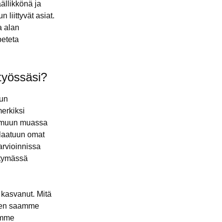
ällikkönä ja
liittyvät asiat.
a alan
peteta
 työssäsi?
dun
merkiksi
n muun muassa
nlaatuun omat
arvioinnissa
ttymässä
 kasvanut. Mitä
ksen saamme
ämme