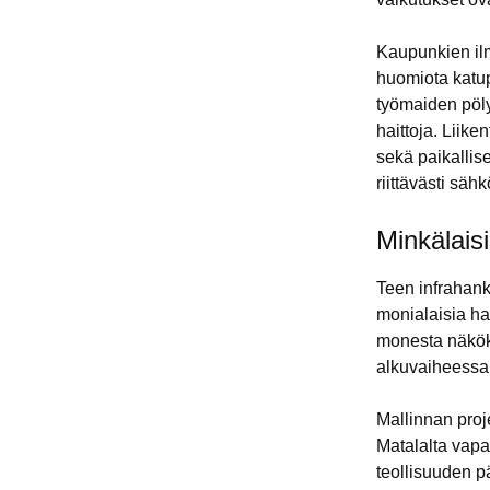
Kaupunkien il
huomiota katu
työmaiden pöly
haittoja. Liike
sekä paikalli
riittävästi säh
Minkälaisi
Teen infrahankk
monialaisia han
monesta näköku
alkuvaiheessa.
Mallinnan proje
Matalalta vapa
teollisuuden pä