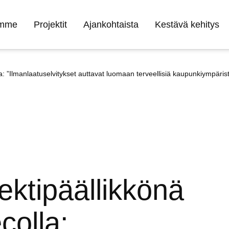
umme
Projektit
Ajankohtaista
Kestävä kehitys
a: ”Ilmanlaatuselvitykset auttavat luomaan terveellisiä kaupunkiympärist
ektipäällikkönä
colla: