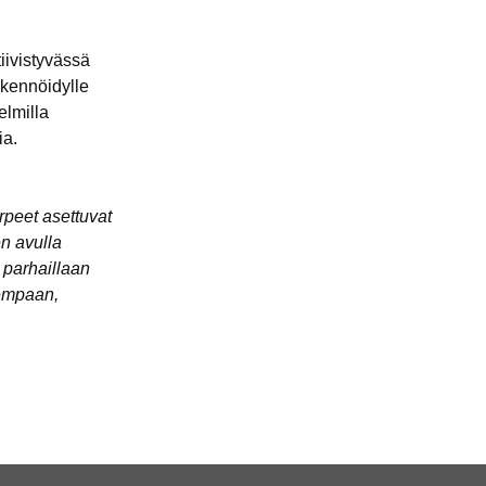
iivistyvässä
ikennöidylle
elmilla
ia.
rpeet asettuvat
en avulla
 parhaillaan
empaan,