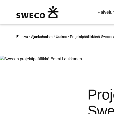
Palvel
Etusivu
/
Ajankohtaista
/
Uutiset
/
Projektipäällikkönä Swecoll
Proj
Swe