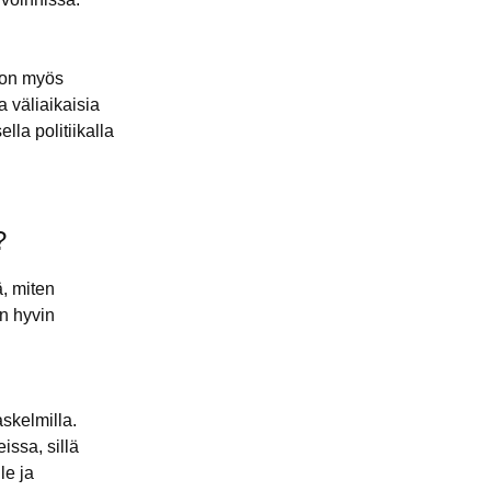
 on myös
 väliaikaisia
lla politiikalla
?
ä, miten
än hyvin
askelmilla.
issa, sillä
le ja