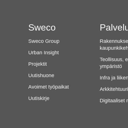
Sweco
Palve
Sweco Group
Rakennukset
kaupunkikeh
Urban Insight
Teollisuus, 
Projektit
ympäristö
Uutishuone
Infra ja liik
Avoimet työpaikat
Arkkitehtuur
Uutiskirje
Digitaaliset 