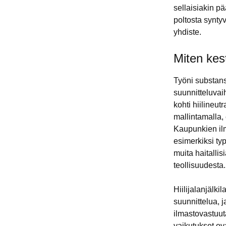
sellaisiakin p
poltosta synty
yhdiste.
Miten kes
Työni substans
suunnitteluvai
kohti hiilineu
mallintamalla, 
Kaupunkien ilm
esimerkiksi typ
muita haitallis
teollisuudesta.
Hiilijalanjälk
suunnittelua, 
ilmastovastuut
vaikutukset ov