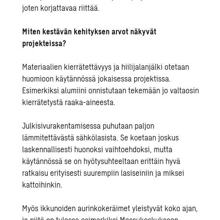
joten korjattavaa riittää.
Miten kestävän kehityksen arvot näkyvät
projekteissa?
Materiaalien kierrätettävyys ja hiilijalanjälki otetaan
huomioon käytännössä jokaisessa projektissa.
Esimerkiksi alumiini onnistutaan tekemään jo valtaosin
kierrätetystä raaka-aineesta.
Julkisivurakentamisessa puhutaan paljon
lämmitettävästä sähkölasista. Se koetaan joskus
laskennallisesti huonoksi vaihtoehdoksi, mutta
käytännössä se on hyötysuhteeltaan erittäin hyvä
ratkaisu erityisesti suurempiin lasiseiniin ja miksei
kattoihinkin.
Myös ikkunoiden aurinkokeräimet yleistyvät koko ajan,
ja niitä on tulossa esimerkiksi Messukeskukseen.