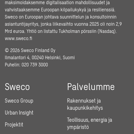
maksimoidaksemme digitalisaation mahdollisuudet ja
vahvistaaksemme Euroopan kilpailukykyä ja resilienssiä.
Sweco on Euroopan johtava suunnittelun ja konsultoinnin
asiantuntijayritys, jonka liikevaihto vuonna 2025 oli noin 2,9
Mrd euroa. Yhtiö on listattu Tukholman pörssiin (Nasdaq).
www.sweco.fi
© 2026 Sweco Finland Oy
Ilmalantori 4, 00240 Helsinki, Suomi
Puhelin:
020 739 3000
Sweco
Palvelumme
Sweco Group
Rakennukset ja
kaupunkikehitys
Urban Insight
Teollisuus, energia ja
Projektit
ympäristö