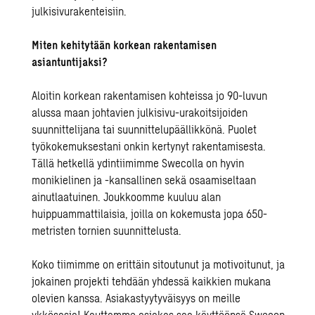
julkisivurakenteisiin.
Miten kehitytään korkean rakentamisen
asiantuntijaksi?
Aloitin korkean rakentamisen kohteissa jo 90-luvun
alussa maan johtavien julkisivu-urakoitsijoiden
suunnittelijana tai suunnittelupäällikkönä. Puolet
työkokemuksestani onkin kertynyt rakentamisesta.
Tällä hetkellä ydintiimimme Swecolla on hyvin
monikielinen ja -kansallinen sekä osaamiseltaan
ainutlaatuinen. Joukkoomme kuuluu alan
huippuammattilaisia, joilla on kokemusta jopa 650-
metristen tornien suunnittelusta.
Koko tiimimme on erittäin sitoutunut ja motivoitunut, ja
jokainen projekti tehdään yhdessä kaikkien mukana
olevien kanssa. Asiakastyytyväisyys on meille
ykkösasia! Kauttamme asiakas saa käyttöönsä Swecon