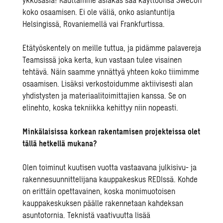
koko osaamisen. Ei ole väliä, onko asiantuntija
Helsingissä, Rovaniemellä vai Frankfurtissa.
Etätyöskentely on meille tuttua, ja pidämme palavereja
Teamsissä joka kerta, kun vastaan tulee visainen
tehtävä. Näin saamme ynnättyä yhteen koko tiimimme
osaamisen. Lisäksi verkostoidumme aktiivisesti alan
yhdistysten ja materiaalitoimittajien kanssa. Se on
elinehto, koska tekniikka kehittyy niin nopeasti.
Minkälaisissa korkean rakentamisen projekteissa olet
tällä hetkellä mukana?
Olen toiminut kuutisen vuotta vastaavana julkisivu- ja
rakennesuunnittelijana kauppakeskus REDIssä. Kohde
on erittäin opettavainen, koska monimuotoisen
kauppakeskuksen päälle rakennetaan kahdeksan
asuntotornia. Teknistä vaativuutta lisää