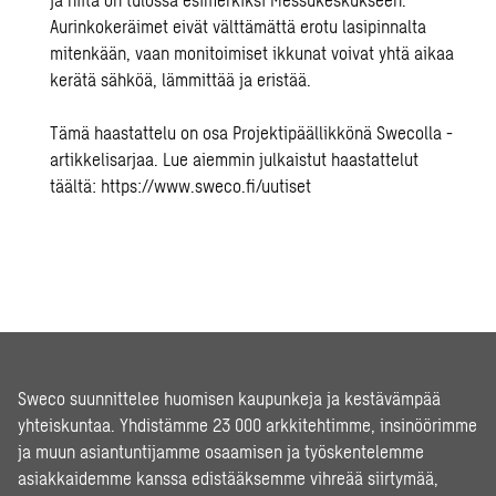
Aurinkokeräimet eivät välttämättä erotu lasipinnalta
mitenkään, vaan monitoimiset ikkunat voivat yhtä aikaa
kerätä sähköä, lämmittää ja eristää.
Tämä haastattelu on osa Projektipäällikkönä Swecolla -
artikkelisarjaa. Lue aiemmin julkaistut haastattelut
täältä:
https://www.sweco.fi/uutiset
Sweco suunnittelee huomisen kaupunkeja ja kestävämpää
yhteiskuntaa. Yhdistämme 23 000 arkkitehtimme, insinöörimme
ja muun asiantuntijamme osaamisen ja työskentelemme
asiakkaidemme kanssa edistääksemme vihreää siirtymää,