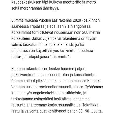
kauppakeskuksen läpi kulkeva moottoritie ja metro
sekä merenrannan läheisyys.
Olimme mukana Vuoden Lasirakenne 2020 -palkinnon
saaneessa Triplassa
ja edelleen YIT:n Trigonissa.
Korkeimmat tornit tulevat nousemaan noin 200 metrin
korkeuteen. Julkisivujen perusrakenteena on täysin
valmis lasi-alumiininen pienelementti, jonka
umpiosissa on käytetty myös kivi-metalliosuuksia:
ruutu- ja raitapohjaisia ”rastereita”.
Korkean rakentamisen lisäksi teemme paljon
julkisivurakentamisen suunnittelua ja konsultointia.
Olemme olleet pitkään mukana muun muassa Helsinki-
Vantaan uusien terminaalien suunnittelussa. Työhömme
kuuluu myös ongelmakohteiden tutkimista, ja
tarkastamme esimerkiksi lasikattoja, annamme
lausuntoja ja teemme korjaussuunnittelua. Tekniikka,
laatu ja valvonta ovat kehittyneet paljon 80–90-luvulta,