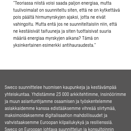
”Teoriassa niistä voisi saada paljon energiaa, mutta
tuulivoimalat on suunniteltu siten, että ne on kytkettävä
pois päältä hirmumyrskyjen ajaksi, jotta ne eivät
vahingoitu. Mutta entä jos ne suunniteltaisiin niin, että
ne kestäisivät taifuuneja ja siten tuottaisivat suuria
määriä energiaa myrskyjen aikana? Tämä on
yksinkertainen esimerkki antihauraudesta.”
Sweco suunnittelee huomisen kaupunkeja ja kestävämpää
yhteiskuntaa. Yhdistämme 23 000 arkkitehtimme, insinöörimme
ja muun asiantuntijamme osaamisen ja työskentelemme
asiakkaidemme kanssa edistääksemme vihreää siirtymää,
maksimoidaksemme digitalisaation mahdollisuudet ja
vahvistaaksemme Euroopan kilpailukykyä ja resilienssiä.
Sweco on Euroopan johtava suunnittelun ja konsultoinnin