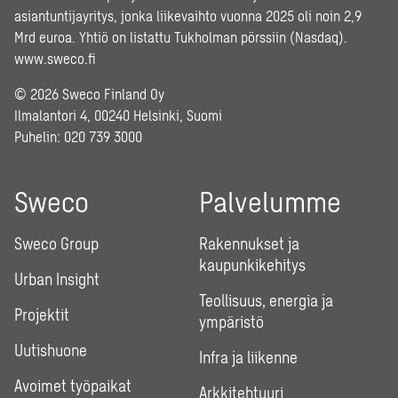
asiantuntijayritys, jonka liikevaihto vuonna 2025 oli noin 2,9
Mrd euroa. Yhtiö on listattu Tukholman pörssiin (Nasdaq).
www.sweco.fi
© 2026 Sweco Finland Oy
Ilmalantori 4, 00240 Helsinki, Suomi
Puhelin:
020 739 3000
Sweco
Palvelumme
Sweco Group
Rakennukset ja
kaupunkikehitys
Urban Insight
Teollisuus, energia ja
Projektit
ympäristö
Uutishuone
Infra ja liikenne
Avoimet työpaikat
Arkkitehtuuri