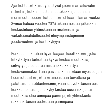
Ajankohtaiset kriisit yhdistyvät pidemmän aikavälin
riskeihin, kuten ilmastonmuutokseen ja luonnon
monimuotoisuuden katoamisen uhkaan. Tämän vuoksi
Sweco haluaa vuoden 2023 aikana nostaa julkiseen
keskusteluun yhteiskunnan resilienssin ja
vaikutusmahdollisuudet elinympäristöjemme
joustavuuteen ja kantokykyyn.
Pureudumme tähän hyvin laajaan käsitteeseen, joka
kiteytettynä tarkoittaa kykyä kestää muutoksia,
selviytyä ja palautua niistä sekä kehittyä
kestävämmäksi. Tänä päivänä kiinnitetään myös paljon
huomiota siihen, että ei ainoastaan toivuttaisi ja
palattaisi lähtötilanteeseen, vaan saavutettaisiin uusi
korkeampi taso, jolla kyky kestää uusia iskuja tai
muutoksia olisi aiempaa parempi, eli yhteiskunta
rakennettaisiin uudestaan parempana.