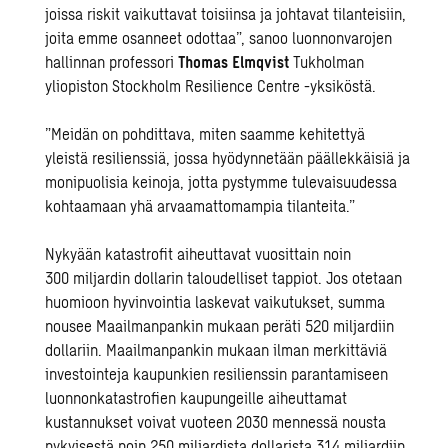
joissa riskit vaikuttavat toisiinsa ja johtavat tilanteisiin,
joita emme osanneet odottaa”, sanoo luonnonvarojen
hallinnan professori
Thomas Elmqvist
Tukholman
yliopiston Stockholm Resilience Centre -yksiköstä.
”Meidän on pohdittava, miten saamme kehitettyä
yleistä resilienssiä, jossa hyödynnetään päällekkäisiä ja
monipuolisia keinoja, jotta pystymme tulevaisuudessa
kohtaamaan yhä arvaamattomampia tilanteita.”
Nykyään katastrofit aiheuttavat vuosittain noin
300 miljardin dollarin taloudelliset tappiot. Jos otetaan
huomioon hyvinvointia laskevat vaikutukset, summa
nousee Maailmanpankin mukaan peräti 520 miljardiin
dollariin. Maailmanpankin mukaan ilman merkittäviä
investointeja kaupunkien resilienssin parantamiseen
luonnonkatastrofien kaupungeille aiheuttamat
kustannukset voivat vuoteen 2030 mennessä nousta
nykyisestä noin 250 miljardista dollarista 314 miljardiin