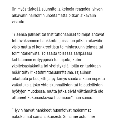
On myös tärkeää suunnitella keinoja reagoida lyhyen
aikavälin häiriöihin unohtamatta pitkän aikavälin
visioita.
”Yleensä julkiset tai institutionaaliset toimijat antavat
tehtäväksemme hankkeita, joissa on pitkän aikavälin
visio mutta ei konkreettista toimintasuunnitelmaa tai
toimintakehystä. Toisaalta toisessa ääripäässä
kohtaamme erityyppisiä toimijoita, kuten
yksityisasiakkaita tai yhdistyksiä, joilla on tarkkaan
määritelty liiketoimintasuunnitelma, rajallinen
aikataulu ja budjetti ja pyrkimys saada aikaan nopeita
vaikutuksia joko yhteiskunnallisten tai taloudellisten
hyötyjen muodossa, mutta jotka eivät välttämättä ole
ottaneet kokonaiskuvaa huomioon”, hän sanoo.
”Hyvin harvat hankkeet huomioivat molemmat
näkökulmat samanaikaisesti. Siinä me astumme