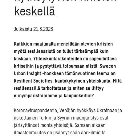
keskellä
Julkaistu 21.3.2023
Kaikkien maailmalla meneillään olevien kriisien
myötä resilienssistä on tullut tärkeämpää kuin
koskaan. Yhteiskuntarakenteiden on sopeuduttava
kriiseihin ja pystyttävä toipumaan niistä. Swecon
Urban Insight -hankkeen tämänvuotinen teema on
Resilient Societies, kantokykyinen yhteiskunta. Mitä
resilienssillä tarkoitetaan ja miten se liittyy
elinympäristöihimme ja kaupunkeihin?
Koronaviruspandemia, Venäjän hyökkäys Ukrainaan ja
äskettäinen Turkin ja Syyrian maanjäristys ovat
järisyttäneet monia yhteisöjä. Samaan aikaan
ilmastonmuutos on lisännyt sään ääri-ilmiöitä