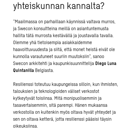
yhteiskunnan kannalta?
”Maailmassa on parhaillaan käynnissä valtava murros,
ja Swecon konsultteina meillä on asiantuntemusta
hallita tätä murrosta kestävällä ja joustavalla tavalla.
Olemme yhä tietoisempia asiakkaidemme
haavoittuvuudesta ja siitä, että monet heistä eivät ole
kunnolla varautuneet suuriin muutoksiin”, sanoo
Swecon arkkitehti ja kaupunkisuunnittelija
Diego Luna
Quintanilla
Belgiasta.
Resilienssi toteutuu kaupungeissa silloin, kun ihmisten,
talouksien ja teknologioiden väliset verkostot
kytkeytyvät toisiinsa. Mitä monipuolisemmin ja
tasavertaisemmin, sitä parempi. Hänen mukaansa
verkostolla on kuitenkin myös oltava hyvät yhteydet ja
sen on oltava ketterä, jotta resilienssi pääsisi täysin
oikeuksiinsa.