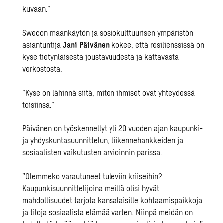
kuvaan.”
Swecon maankäytön ja sosiokulttuurisen ympäristön
asiantuntija
Jani Päivänen
kokee, että resilienssissä on
kyse tietynlaisesta joustavuudesta ja kattavasta
verkostosta.
”Kyse on lähinnä siitä, miten ihmiset ovat yhteydessä
toisiinsa.”
Päivänen on työskennellyt yli 20 vuoden ajan kaupunki-
ja yhdyskuntasuunnittelun, liikennehankkeiden ja
sosiaalisten vaikutusten arvioinnin parissa.
”Olemmeko varautuneet tuleviin kriiseihin?
Kaupunkisuunnittelijoina meillä olisi hyvät
mahdollisuudet tarjota kansalaisille kohtaamispaikkoja
ja tiloja sosiaalista elämää varten. Niinpä meidän on