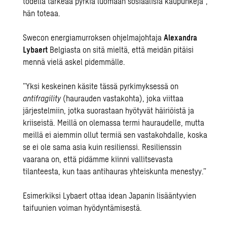
todella tärkeää pyrkiä luomaan sosiaalisia kaupunkeja”,
hän toteaa.
Swecon energiamurroksen ohjelmajohtaja
Alexandra
Lybaert
Belgiasta on sitä mieltä, että meidän pitäisi
mennä vielä askel pidemmälle.
”Yksi keskeinen käsite tässä pyrkimyksessä on
antifragility
(haurauden vastakohta), joka viittaa
järjestelmiin, jotka suorastaan hyötyvät häiriöistä ja
kriiseistä. Meillä on olemassa termi hauraudelle, mutta
meillä ei aiemmin ollut termiä sen vastakohdalle, koska
se ei ole sama asia kuin resilienssi. Resilienssin
vaarana on, että pidämme kiinni vallitsevasta
tilanteesta, kun taas antihauras yhteiskunta menestyy.”
Esimerkiksi Lybaert ottaa idean Japanin lisääntyvien
taifuunien voiman hyödyntämisestä.