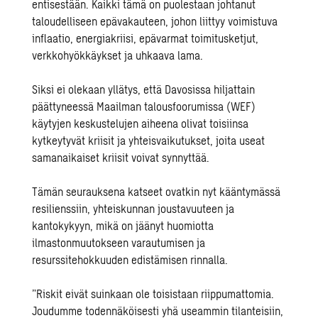
entisestään. Kaikki tämä on puolestaan johtanut
taloudelliseen epävakauteen, johon liittyy voimistuva
inflaatio, energiakriisi, epävarmat toimitusketjut,
verkkohyökkäykset ja uhkaava lama.
Siksi ei olekaan yllätys, että Davosissa hiljattain
päättyneessä Maailman talousfoorumissa (WEF)
käytyjen keskustelujen aiheena olivat toisiinsa
kytkeytyvät kriisit ja yhteisvaikutukset, joita useat
samanaikaiset kriisit voivat synnyttää.
Tämän seurauksena katseet ovatkin nyt kääntymässä
resilienssiin, yhteiskunnan joustavuuteen ja
kantokykyyn, mikä on jäänyt huomiotta
ilmastonmuutokseen varautumisen ja
resurssitehokkuuden edistämisen rinnalla.
”Riskit eivät suinkaan ole toisistaan riippumattomia.
Joudumme todennäköisesti yhä useammin tilanteisiin,