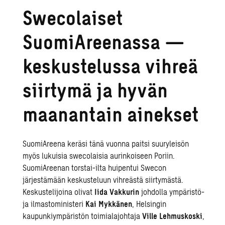
Swecolaiset
SuomiAreenassa —
keskustelussa vihreä
siirtymä ja hyvän
maanantain ainekset
SuomiAreena keräsi tänä vuonna paitsi suuryleisön
myös lukuisia swecolaisia aurinkoiseen Poriin.
SuomiAreenan torstai-ilta huipentui Swecon
järjestämään keskusteluun vihreästä siirtymästä.
Keskustelijoina olivat
Iida Vakkurin
johdolla ympäristö-
ja ilmastoministeri
Kai Mykkänen
, Helsingin
kaupunkiympäristön toimialajohtaja
Ville Lehmuskoski
,