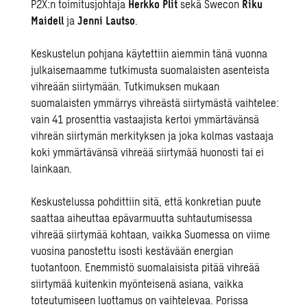
P2X:n toimitusjohtaja
Herkko Plit
sekä Swecon
Riku
Maidell
ja
Jenni Lautso
.
Keskustelun pohjana käytettiin aiemmin tänä vuonna
julkaisemaamme tutkimusta suomalaisten asenteista
vihreään siirtymään
. Tutkimuksen mukaan
suomalaisten ymmärrys vihreästä siirtymästä vaihtelee:
vain 41 prosenttia vastaajista kertoi ymmärtävänsä
vihreän siirtymän merkityksen ja joka kolmas vastaaja
koki ymmärtävänsä vihreää siirtymää huonosti tai ei
lainkaan.
Keskustelussa pohdittiin sitä, että konkretian puute
saattaa aiheuttaa epävarmuutta suhtautumisessa
vihreää siirtymää kohtaan, vaikka Suomessa on viime
vuosina panostettu isosti kestävään energian
tuotantoon. Enemmistö suomalaisista pitää vihreää
siirtymää kuitenkin myönteisenä asiana, vaikka
toteutumiseen luottamus on vaihtelevaa. Porissa