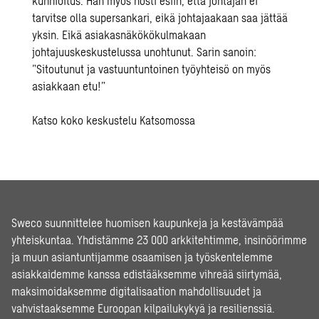
kunnioitus. Hän myös nosti esiin, että johtajan ei
tarvitse olla supersankari, eikä johtajaakaan saa jättää
yksin. Eikä asiakasnäkökökulmakaan
johtajuuskeskustelussa unohtunut. Sarin sanoin:
”Sitoutunut ja vastuuntuntoinen työyhteisö on myös
asiakkaan etu!”
Katso koko keskustelu Katsomossa
Sweco suunnittelee huomisen kaupunkeja ja kestävämpää
yhteiskuntaa. Yhdistämme 23 000 arkkitehtimme, insinöörimme
ja muun asiantuntijamme osaamisen ja työskentelemme
asiakkaidemme kanssa edistääksemme vihreää siirtymää,
maksimoidaksemme digitalisaation mahdollisuudet ja
vahvistaaksemme Euroopan kilpailukykyä ja resilienssiä.