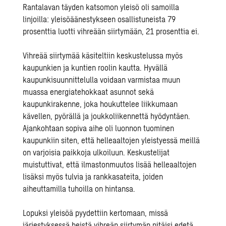
Rantalavan täyden katsomon yleisö oli samoilla
linjoilla: yleisöäänestykseen osallistuneista 79
prosenttia luotti vihreään siirtymään, 21 prosenttia ei.
Vihreää siirtymää käsiteltiin keskustelussa myös
kaupunkien ja kuntien roolin kautta. Hyvällä
kaupunkisuunnittelulla voidaan varmistaa muun
muassa energiatehokkaat asunnot sekä
kaupunkirakenne, joka houkuttelee liikkumaan
kävellen, pyörällä ja joukkoliikennettä hyödyntäen.
Ajankohtaan sopiva aihe oli luonnon tuominen
kaupunkiin siten, että helleaaltojen yleistyessä meillä
on varjoisia paikkoja ulkoiluun. Keskustelijat
muistuttivat, että ilmastonmuutos lisää helleaaltojen
lisäksi myös tulvia ja rankkasateita, joiden
aiheuttamilla tuhoilla on hintansa.
Lopuksi yleisöä pyydettiin kertomaan, missä
järjestyksessä heistä vihreän siirtymän pitäisi edetä.