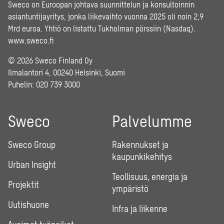
Sweco on Euroopan johtava suunnittelun ja konsultoinnin
asiantuntijayritys, jonka liikevaihto vuonna 2025 oli noin 2,9
Mrd euroa. Yhtiö on listattu Tukholman pörssiin (Nasdaq).
www.sweco.fi
© 2026 Sweco Finland Oy
Ilmalantori 4, 00240 Helsinki, Suomi
Puhelin:
020 739 3000
Sweco
Palvelumme
Sweco Group
Rakennukset ja
kaupunkikehitys
Urban Insight
Teollisuus, energia ja
Projektit
ympäristö
Uutishuone
Infra ja liikenne