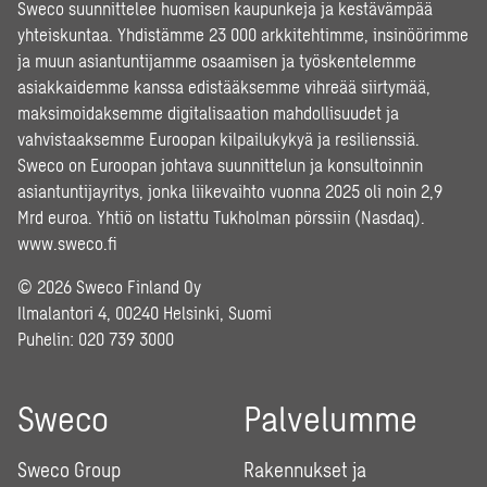
Sweco suunnittelee huomisen kaupunkeja ja kestävämpää
yhteiskuntaa. Yhdistämme 23 000 arkkitehtimme, insinöörimme
ja muun asiantuntijamme osaamisen ja työskentelemme
asiakkaidemme kanssa edistääksemme vihreää siirtymää,
maksimoidaksemme digitalisaation mahdollisuudet ja
vahvistaaksemme Euroopan kilpailukykyä ja resilienssiä.
Sweco on Euroopan johtava suunnittelun ja konsultoinnin
asiantuntijayritys, jonka liikevaihto vuonna 2025 oli noin 2,9
Mrd euroa. Yhtiö on listattu Tukholman pörssiin (Nasdaq).
www.sweco.fi
© 2026 Sweco Finland Oy
Ilmalantori 4, 00240 Helsinki, Suomi
Puhelin:
020 739 3000
Sweco
Palvelumme
Sweco Group
Rakennukset ja