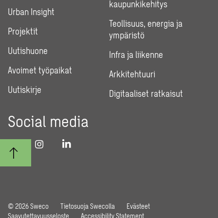
kaupunkikehitys
Urban Insight
Teollisuus, energia ja
Projektit
ympäristö
Uutishuone
Infra ja liikenne
Avoimet työpaikat
Arkkitehtuuri
Uutiskirje
Digitaaliset ratkaisut
Social media
© 2026 Sweco
Tietosuoja Swecolla
Evästeet
Saavutettavuusseloste
Accessibility Statement