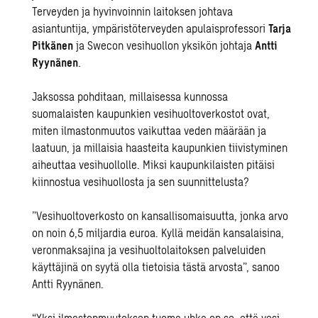
Terveyden ja hyvinvoinnin laitoksen johtava
asiantuntija, ympäristöterveyden apulaisprofessori
Tarja
Pitkänen
ja
Swecon
vesihuollon
yksikön johtaja
Antti
Ryynänen
.
Jaksossa pohditaan, millaisessa kunnossa
suomalaisten kaupunkien vesihuoltoverkostot ovat,
miten ilmastonmuutos vaikuttaa veden määrään ja
laatuun, ja millaisia haasteita kaupunkien tiivistyminen
aiheuttaa vesihuollolle. Miksi kaupunkilaisten pitäisi
kiinnostua vesihuollosta ja sen suunnittelusta?
”Vesihuoltoverkosto on kansallisomaisuutta, jonka arvo
on noin 6,5 miljardia euroa. Kyllä meidän
kansalaisina
,
veronmaksajina ja vesihuoltolaitoksen palveluiden
käyttäjinä on syytä olla tietoisia tästä arvosta”, sanoo
Antti Ryynänen.
“Yksi ilmastonmuutoksen tuoma uhka on se, että vesi