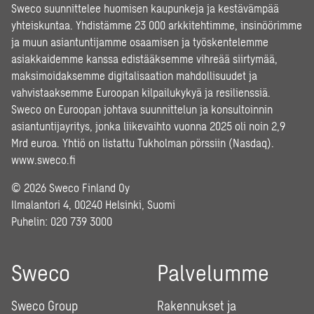
Sweco suunnittelee huomisen kaupunkeja ja kestävämpää
yhteiskuntaa. Yhdistämme 23 000 arkkitehtimme, insinöörimme
ja muun asiantuntijamme osaamisen ja työskentelemme
asiakkaidemme kanssa edistääksemme vihreää siirtymää,
maksimoidaksemme digitalisaation mahdollisuudet ja
vahvistaaksemme Euroopan kilpailukykyä ja resilienssiä.
Sweco on Euroopan johtava suunnittelun ja konsultoinnin
asiantuntijayritys, jonka liikevaihto vuonna 2025 oli noin 2,9
Mrd euroa. Yhtiö on listattu Tukholman pörssiin (Nasdaq).
www.sweco.fi
© 2026 Sweco Finland Oy
Ilmalantori 4, 00240 Helsinki, Suomi
Puhelin:
020 739 3000
Sweco
Palvelumme
Sweco Group
Rakennukset ja