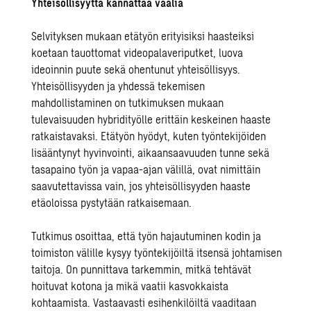
Yhteisöllisyyttä kannattaa vaalia
Selvityksen mukaan etätyön erityisiksi haasteiksi
koetaan tauottomat videopalaveriputket, luova
ideoinnin puute sekä ohentunut yhteisöllisyys.
Yhteisöllisyyden ja yhdessä tekemisen
mahdollistaminen on tutkimuksen mukaan
tulevaisuuden hybridityölle erittäin keskeinen haaste
ratkaistavaksi. Etätyön hyödyt, kuten työntekijöiden
lisääntynyt hyvinvointi, aikaansaavuuden tunne sekä
tasapaino työn ja vapaa-ajan välillä, ovat nimittäin
saavutettavissa vain, jos yhteisöllisyyden haaste
etäoloissa pystytään ratkaisemaan.
Tutkimus osoittaa, että työn hajautuminen kodin ja
toimiston välille kysyy työntekijöiltä itsensä johtamisen
taitoja. On punnittava tarkemmin, mitkä tehtävät
hoituvat kotona ja mikä vaatii kasvokkaista
kohtaamista. Vastaavasti esihenkilöiltä vaaditaan