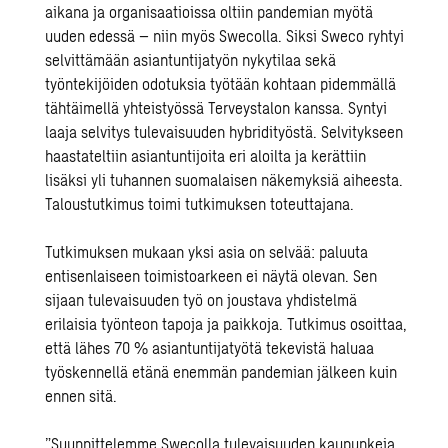
aikana ja organisaatioissa oltiin pandemian myötä
uuden edessä – niin myös Swecolla. Siksi Sweco ryhtyi
selvittämään asiantuntijatyön nykytilaa sekä
työntekijöiden odotuksia työtään kohtaan pidemmällä
tähtäimellä yhteistyössä Terveystalon kanssa. Syntyi
laaja selvitys tulevaisuuden hybridityöstä. Selvitykseen
haastateltiin asiantuntijoita eri aloilta ja kerättiin
lisäksi yli tuhannen suomalaisen näkemyksiä aiheesta.
Taloustutkimus toimi tutkimuksen toteuttajana.
Tutkimuksen mukaan yksi asia on selvää: paluuta
entisenlaiseen toimistoarkeen ei näytä olevan. Sen
sijaan tulevaisuuden työ on joustava yhdistelmä
erilaisia työnteon tapoja ja paikkoja. Tutkimus osoittaa,
että lähes 70 % asiantuntijatyötä tekevistä haluaa
työskennellä etänä enemmän pandemian jälkeen kuin
ennen sitä.
”Suunnittelemme Swecolla tulevaisuuden kaupunkeja