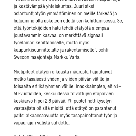
ja kestävämpää yhteiskuntaa. Juuri siksi
asiantuntijatyön ymmärtäminen on meille tärkeää ja
haluamme olla askeleen edellä sen kehittämisessä. Se,
että työntekijöiden halu tehdä etätyötä aiempaa
joustavammin kasvaa, on merkittävä signaali
työelämän kehittämiselle, mutta myös
kaupunkisuunnittelulle ja rakentamiselle”, pohtii
Swecon maajohtaja Markku Varis.
Mielipiteet etätyön oikeasta määrästä hajautuivat
melko tasaisesti yhden ja viiden päivän välille ja
toisaalta eri ikäryhmien välille. Innokkaimpien, eli 41–
50-vuotiaiden, keskuudessa toivottujen etäpäivien
keskiarvo hipoi 2,8 päivää. Yli puolet nettikyselyn
vastaajista oli sitä mieltä, että etätyö on parantanut
paitsi aikaansaavuutta myös tasapainottanut työn ja
vapaa-ajan välistä suhdetta.