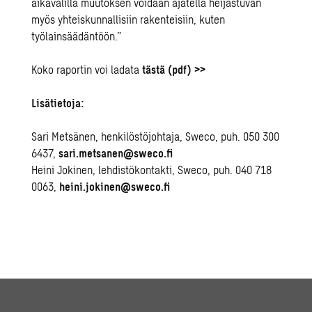
aikavälillä muutoksen voidaan ajatella heijastuvan
myös yhteiskunnallisiin rakenteisiin, kuten
työlainsäädäntöön.”
Koko raportin voi ladata
tästä (pdf) >>
Lisätietoja:
Sari Metsänen, henkilöstöjohtaja, Sweco, puh. 050 300
6437,
sari.metsanen@sweco.fi
Heini Jokinen, lehdistökontakti, Sweco, puh. 040 718
0063,
heini.jokinen@sweco.fi