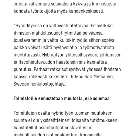
entistä vahvempia sosiaalisia kykyjä ja kiinnostusta
kohdata työntekijöitä myös kahdenkeskisesti.
“Hybridityössä on valtavasti otettavaa. Esimerkiksi
ihmisten mahdollisuudet rytmittää päiväänsä
joustavammin ja valita kullekin työlle siihen sopiva
paikka voivat lisätä hyvinvointia ja työmotivaatiota
merkittävästi. Hybridityön yhteisöllisyyden, johtamisen
ja itseohjautuvuuden haasteisiin siis kannattaa
pureutua. Parhaat ratkaisut syntyvät yhdessä ihmisten
kanssa rohkeasti kokeillen”, toteaa Sari Metsänen,
Swecon henkilöstöjohtaja.
Toimistoille ennustetaan muutosta, ei kuolemaa
Toimitilojen osalta hybridityön tuoman muutoksen
suunta ei ole yksiselitteinen: toisaalta tutkimukseen
haastatellut asiantuntijat nostavat esiin
mahdollisuuden isot pääkonttorit korvaaville