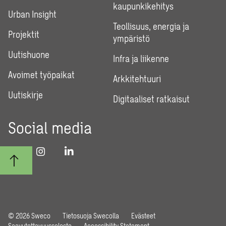
kaupunkikehitys
Urban Insight
Teollisuus, energia ja
Projektit
ympäristö
Uutishuone
Infra ja liikenne
Avoimet työpaikat
Arkkitehtuuri
Uutiskirje
Digitaaliset ratkaisut
Social media
© 2026 Sweco
Tietosuoja Swecolla
Evästeet
Saavutettavuusseloste
Accessibility Statement