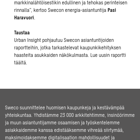
markkinalähtöisestikin edullinen ja tehokas perinteisen
rinnalla”, kertoo Swecon energia-asiantuntija
Pasi
Haravuori
.
Taustaa
Urban Insight pohjautuu Swecon asiantuntijoiden
raportteihin, jotka tarkastelevat kaupunkikehityksen
haasteita asukkaiden näkökulmasta.
Lue uusin raportti
täältä
.
Sweco suunnittelee huomisen kaupunkeja ja kestävämpää
yhteiskuntaa. Yhdistämme 23 000 arkkitehtimme, insinöörimme
ja muun asiantuntijamme osaamisen ja työskentelemme
asiakkaidemme kanssa edistääksemme vihreää siirtymää,
maksimoidaksemme digitalisaation mahdollisuudet ja