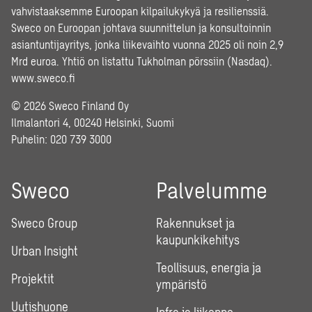
vahvistaaksemme Euroopan kilpailukykyä ja resilienssiä.
Sweco on Euroopan johtava suunnittelun ja konsultoinnin
asiantuntijayritys, jonka liikevaihto vuonna 2025 oli noin 2,9
Mrd euroa. Yhtiö on listattu Tukholman pörssiin (Nasdaq).
www.sweco.fi
© 2026 Sweco Finland Oy
Ilmalantori 4, 00240 Helsinki, Suomi
Puhelin:
020 739 3000
Sweco
Palvelumme
Sweco Group
Rakennukset ja
kaupunkikehitys
Urban Insight
Teollisuus, energia ja
Projektit
ympäristö
Uutishuone