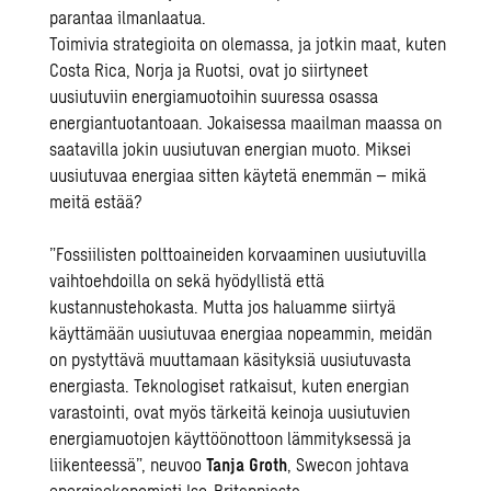
parantaa ilmanlaatua.
Toimivia strategioita on olemassa, ja jotkin maat, kuten
Costa Rica, Norja ja Ruotsi, ovat jo siirtyneet
uusiutuviin energiamuotoihin suuressa osassa
energiantuotantoaan. Jokaisessa maailman maassa on
saatavilla jokin uusiutuvan energian muoto. Miksei
uusiutuvaa energiaa sitten käytetä enemmän – mikä
meitä estää?
”Fossiilisten polttoaineiden korvaaminen uusiutuvilla
vaihtoehdoilla on sekä hyödyllistä että
kustannustehokasta. Mutta jos haluamme siirtyä
käyttämään uusiutuvaa energiaa nopeammin, meidän
on pystyttävä muuttamaan käsityksiä uusiutuvasta
energiasta. Teknologiset ratkaisut, kuten energian
varastointi, ovat myös tärkeitä keinoja uusiutuvien
energiamuotojen käyttöönottoon lämmityksessä ja
liikenteessä”, neuvoo
Tanja Groth
, Swecon johtava
energiaekonomisti Iso-Britanniasta.