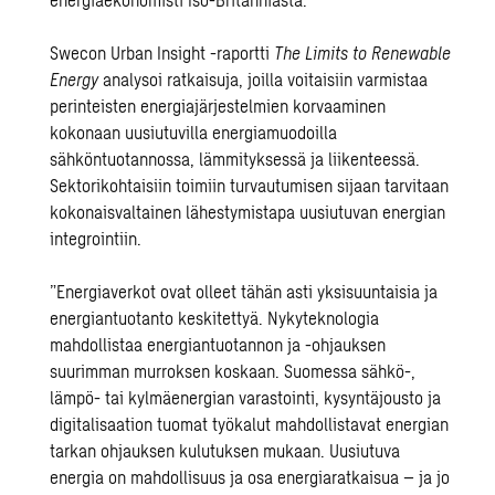
Swecon Urban Insight -raportti
The Limits to Renewable
Energy
analysoi ratkaisuja, joilla voitaisiin varmistaa
perinteisten energiajärjestelmien korvaaminen
kokonaan uusiutuvilla energiamuodoilla
sähköntuotannossa, lämmityksessä ja liikenteessä.
Sektorikohtaisiin toimiin turvautumisen sijaan tarvitaan
kokonaisvaltainen lähestymistapa uusiutuvan energian
integrointiin.
”Energiaverkot ovat olleet tähän asti yksisuuntaisia ja
energiantuotanto keskitettyä. Nykyteknologia
mahdollistaa energiantuotannon ja -ohjauksen
suurimman murroksen koskaan. Suomessa sähkö-,
lämpö- tai kylmäenergian varastointi, kysyntäjousto ja
digitalisaation tuomat työkalut mahdollistavat energian
tarkan ohjauksen kulutuksen mukaan. Uusiutuva
energia on mahdollisuus ja osa energiaratkaisua – ja jo