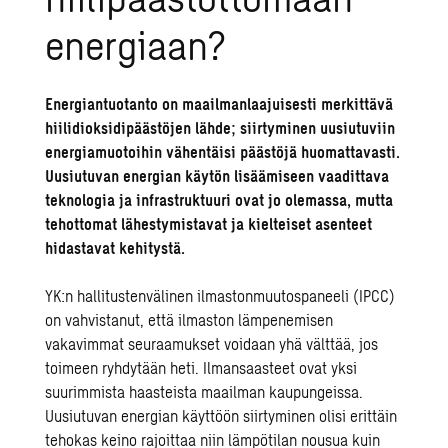
energiaan?
Energiantuotanto on maailmanlaajuisesti merkittävä
hiilidioksidipäästöjen lähde; siirtyminen uusiutuviin
energiamuotoihin vähentäisi päästöjä huomattavasti.
Uusiutuvan energian käytön lisäämiseen vaadittava
teknologia ja infrastruktuuri ovat jo olemassa, mutta
tehottomat lähestymistavat ja kielteiset asenteet
hidastavat kehitystä.
YK:n hallitustenvälinen ilmastonmuutospaneeli (IPCC)
on vahvistanut, että ilmaston lämpenemisen
vakavimmat seuraamukset voidaan yhä välttää, jos
toimeen ryhdytään heti. Ilmansaasteet ovat yksi
suurimmista haasteista maailman kaupungeissa.
Uusiutuvan energian käyttöön siirtyminen olisi erittäin
tehokas keino rajoittaa niin lämpötilan nousua kuin