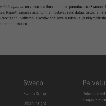
imate Adaptation
on viides osa ilmastotoimiin pureutuvassa Swecon Ur
ssa. Raporttisarjassa asiantuntijat nostavat esiin dataa, tietoa ja tiete
a tarvitaan turvallisten ja kestävien tulevaisuuden kaupunkiympärist
ja rakentamisessa.
Sweco
Palvel
Sweco Group
Rakennukset 
kaupunkikehi
Urban Insight