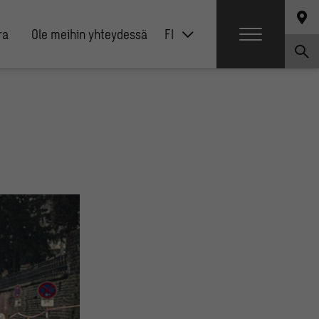
ra
Ole meihin yhteydessä
FI