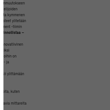
mastonmuutokseen
ttelijoiden
hjalta kymmenen
aasteet ylitetään
pment -tiimin
vainnollistaa –
innovatiivinen
rkiksi
ukioihin on
le- ja
rkii ylittämään
gioita, kuten
tavia mittareita