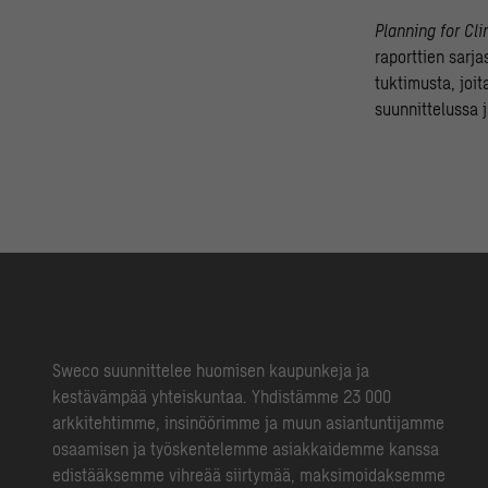
Planning for Cl
raporttien sarja
tuktimusta, joit
suunnittelussa 
Sweco suunnittelee huomisen kaupunkeja ja
kestävämpää yhteiskuntaa. Yhdistämme 23 000
arkkitehtimme, insinöörimme ja muun asiantuntijamme
osaamisen ja työskentelemme asiakkaidemme kanssa
edistääksemme vihreää siirtymää, maksimoidaksemme