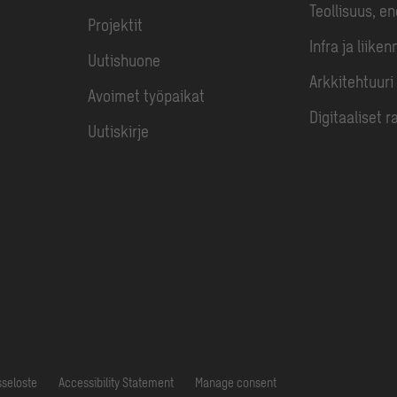
Teollisuus, e
Projektit
Infra ja liiken
Uutishuone
Arkkitehtuuri
Avoimet työpaikat
Digitaaliset r
Uutiskirje
seloste
Accessibility Statement
Manage consent