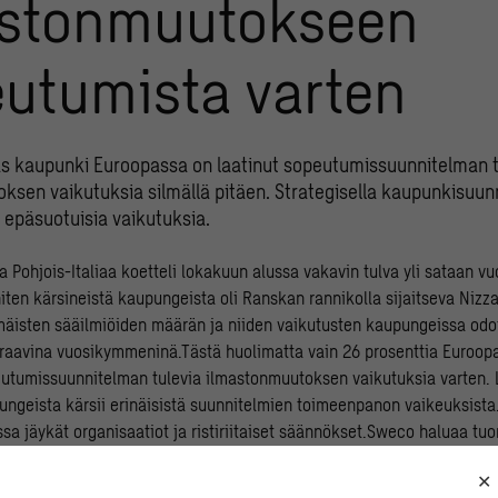
astonmuutokseen
utumista varten
jäs kaupunki Euroopassa on laatinut sopeutumissuunnitelman t
sen vaikutuksia silmällä pitäen. Strategisella kaupunkisuunn
 epäsuotuisia vaikutuksia.
 Pohjois-Italiaa koetteli lokakuun alussa vakavin tulva yli sataan vu
niten kärsineistä kaupungeista oli Ranskan rannikolla sijaitseva Nizz
mmäisten sääilmiöiden määrän ja niiden vaikutusten kaupungeissa od
raavina vuosikymmeninä.Tästä huolimatta vain 26 prosenttia Euroop
eutumissuunnitelman tulevia ilmastonmuutoksen vaikutuksia varten. L
ungeista kärsii erinäisistä suunnitelmien toimeenpanon vaikeuksista. 
a jäykät organisaatiot ja ristiriitaiset säännökset.Sweco haluaa tuo
illaan auttaa kaupunkeja tehostamaan sopeutumistoimiaan, jotta ne py
maan ilmastonmuutoksen asettamiin haasteisiin.”Olemme haastattel