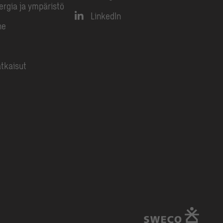
nergia ja ympäristö
LinkedIn
ne
atkaisut