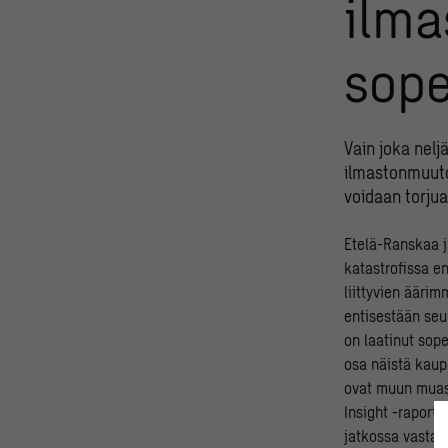
ilm
sope
Vain joka nel
ilmastonmuutok
voidaan torjua
Etelä-Ranskaa ja
katastrofissa e
liittyvien ääri
entisestään seu
on laatinut sop
osa näistä kaup
ovat muun muass
Insight -raport
jatkossa vastaa