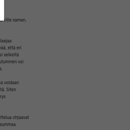
erkille saman,
laajaa
ää, että eri
i selkeitä
outuminen voi
a.
lla voidaan
tä. Siten
rys
ttelua ohjaavat
n summaa.