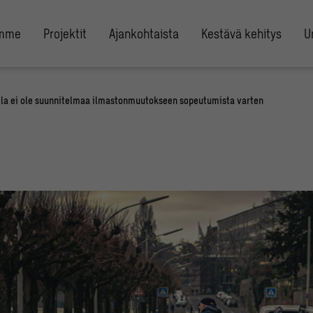
umme
Projektit
Ajankohtaista
Kestävä kehitys
U
illa ei ole suunnitelmaa ilmastonmuutokseen sopeutumista varten