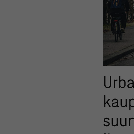
Urba
kaup
suu