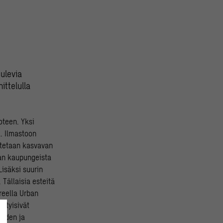
ulevia
ittelulla
oteen. Yksi
a. Ilmastoon
otetaan kasvavan
an kaupungeista
isäksi suurin
Tällaisia esteitä
reella Urban
styisivät
uiden ja