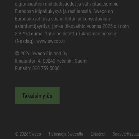
digitalisaation mahdollisuudet ja vahvistaaksemme
Euroopan kilpailukykyä ja resilienssiä. Sweco on
Euroopan johtava suunnittelun ja konsultoinnin
asiantuntijayritys, jonka liikevaihto vuonna 2025 oli noin
2,9 Mrd euroa. Yhtiö on listattu Tukholman pörssiin
(Nasdaq).
www.sweco.fi
© 2026 Sweco Finland Oy
Ilmalantori 4, 00240 Helsinki, Suomi
Puhelin:
020 739 3000
Takaisin ylös
© 2026 Sweco
Tietosuoja Swecolla
Evästeet
Saavutettavuus