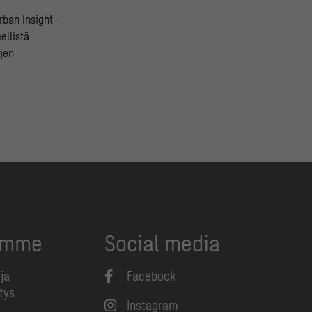
ban Insight -
ellistä
öjen
umme
Social media
ja
Facebook
tys
Instagram