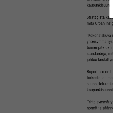
kaupunkisuunnit
Strategista kau
mitä Urban Insig
”Kokonaiskuva i
yhteisymmärryst
toimenpiteiden 
standardeja, mi
johtaa keskitty
Raportissa on tu
tarkastella ilm
suunnitteluratk
kaupunkisuunnit
”Yhteisymmärrys
normit ja sään