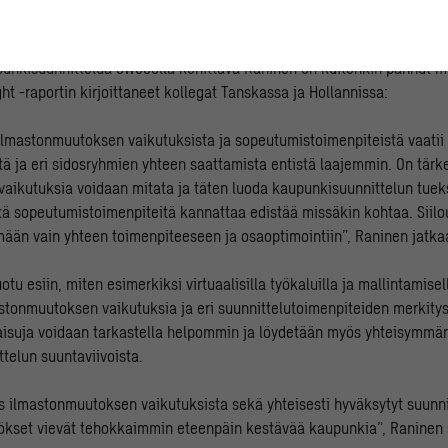
telun projektipäällikkö
Mikko Raninen
kotimaan tilannetta.
punkisuunnittelua Swecolla kehittävä Raninen on kuitenkin pannut m
ht -raportin kirjoittaneet kollegat Tanskassa ja Hollannissa:
lmastonmuutoksen vaikutuksista ja sopeutumistoimenpiteistä vaatii 
ä ja eri sidosryhmien yhteen saattamista entistä laajemmin. On tärke
vaikutuksia voidaan mitata ja täten luoda kaupunkisuunnittelun tueks
tä sopeutumistoimenpiteitä kannattaa edistää missäkin kohtaa. Siil
mään vain yhteen toimenpiteeseen ja osaoptimointiin”, Raninen jatka
otu esiin, miten esimerkiksi virtuaalisilla työkaluilla ja mallintamise
astonmuutoksen vaikutuksia ja eri suunnittelutoimenpiteiden merkitys
aisuja voidaan tarkastella helpommin ja löydetään myös yhteisymmär
telun suuntaviivoista.
 ilmastonmuutoksen vaikutuksista sekä yhteisesti hyväksytyt suunni
nökset vievät tehokkaimmin eteenpäin kestävää kaupunkia”, Ranine