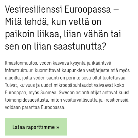
kimuksen perusteella tunnistaneet neljä kaupunkisuunnittelun ja il
Vesiresilienssi Euroopassa –
teenä ja haasteena olevaa trendiä, jotka vaikuttavat kaupunkisuunni
Mitä tehdä, kun vettä on
n toteuttaa ilmastokestäviä ratkaisuja. Olemme laatineet näiden po
uroopan johtavien kaupunkien hyvistä käytännöistä, joilla esteet ja h
paikoin liikaa, liian vähän tai
 kertoo
Jonathan A. Leonardsen
, Swecon Urban Resilience and Develo
ta.
Kestävän kaupunkisuunnittelun vaikutuksia voidaan mitata ja ha
sen on liian saastunutta?
oteutuminen vaatii yhteistyötä
ino sopeutua ilmastonmuutoksen aiheuttamiin sään ääri-ilmiöihin on 
Ilmastonmuutos, veden kasvava kysyntä ja ikääntyvä
truktuurin hyödyntäminen ja yhdistäminen kaupunkirakenteisiin. Esime
infrastruktuuri kuormittavat kaupunkien vesijärjestelmiä myös
iherkattojen kytkeminen katutasossa oleviin hulevesiä hallitseviin a
alueilla, joilla veden saanti on perinteisesti ollut luotettavaa.
teluratkaisu äärimmäisiin sääilmiöihin sopeutumiseksi. Berliinissä hu
Tulvat, kuivuus ja uudet mikroepäpuhtaudet vaivaavat koko
oidon kustannusten jakamisen ansiosta niin pienet kuin suuretkin
Eurooppaa, myös Suomea. Swecon asiantuntijat antavat kuusi
isut saavat helpommin rahoitusta. Barcelonassa Trees Masterplan py
toimenpidesuositusta, miten vesiturvallisuutta ja -resilienssiä
aatimukset asukaskohtaiselle viheralueiden määrälle.
voidaan parantaa Euroopassa.
rkiksi isoimmilla kaupungeilla on hiilineutraalisuuden tavoitestrate
 2030 tai Hiilineutraali Helsinki 2035. Nämä sisältävät CO2-
Lataa raporttimme »
avoitteiden lisäksi monia ilmastonmuutokseen sopeutumisessa tarvit
töksiä – toimenpiteet kulkevat usein käsi kädessä”, valottaa Swecon