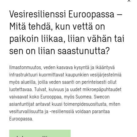
”Maailmallakin vastaavia kokonaisuuksia on vain pari.”
Vesiresilienssi Euroopassa –
Tarkoitus on varastoida ylimääräistä kaukolämpöä
Mitä tehdä, kun vettä on
kallioon aina, kun se on mahdollista, ja ottaa käyttöön
paikoin liikaa, liian vähän tai
lämpöpumppujen avulla tarpeen mukaan. ”Se parantaa
huomattavasti CHP- ja jätteenpolttolaitosten yleistä
sen on liian saastunutta?
ongelmaa lämmöntarpeen ja -tuotannon
eriaikaisuudesta”, toteaa Swecon energiaratkaisujen
asiantuntija
Riku Maidell
. Sähkön ja lämmön
Ilmastonmuutos, veden kasvava kysyntä ja ikääntyvä
yhteistuotannon haasteena on, että sähköä on
infrastruktuuri kuormittavat kaupunkien vesijärjestelmiä
tuotettava ympäri vuoden ja jätteitä poltettava kaikkina
myös alueilla, joilla veden saanti on perinteisesti ollut
vuodenaikoina. ”Samalla syntyy hukkalämpöä, joka
luotettavaa. Tulvat, kuivuus ja uudet mikroepäpuhtaudet
halutaan nyt ottaa talteen ja varastoida kylmien
vaivaavat koko Eurooppaa, myös Suomea. Swecon
kuukausien varalle.”
asiantuntijat antavat kuusi toimenpidesuositusta, miten
vesiturvallisuutta ja -resilienssiä voidaan parantaa
Investointipäätös tehdään
Euroopassa.
loppuvuodesta