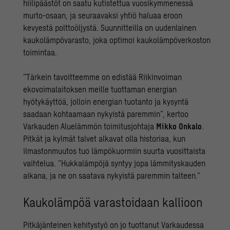
hiilipäästöt on saatu kutistettua vuosikymmenessä
murto-osaan, ja seuraavaksi yhtiö haluaa eroon
kevyestä polttoöljystä. Suunnitteilla on uudenlainen
kaukolämpövarasto, joka optimoi kaukolämpöverkoston
toimintaa.
”Tärkein tavoitteemme on edistää Riikinvoiman
ekovoimalaitoksen meille tuottaman energian
hyötykäyttöä, jolloin energian tuotanto ja kysyntä
saadaan kohtaamaan nykyistä paremmin”, kertoo
Varkauden Aluelämmön toimitusjohtaja
Mikko Onkalo
.
Pitkät ja kylmät talvet alkavat olla historiaa, kun
ilmastonmuutos tuo lämpökuormiin suurta vuosittaista
vaihtelua. ”Hukkalämpöjä syntyy jopa lämmityskauden
aikana, ja ne on saatava nykyistä paremmin talteen.”
Kaukolämpöä varastoidaan kallioon
Pitkäjänteinen kehitystyö on jo tuottanut Varkaudessa