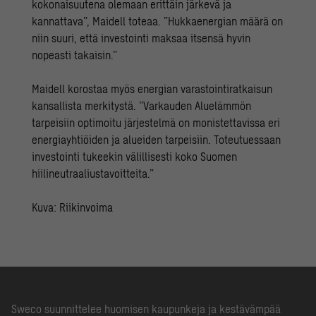
kokonaisuutena olemaan erittäin järkevä ja
kannattava”, Maidell toteaa. ”Hukkaenergian määrä on
niin suuri, että investointi maksaa itsensä hyvin
nopeasti takaisin.”
Maidell korostaa myös energian varastointiratkaisun
kansallista merkitystä. ”Varkauden Aluelämmön
tarpeisiin optimoitu järjestelmä on monistettavissa eri
energiayhtiöiden ja alueiden tarpeisiin. Toteutuessaan
investointi tukeekin välillisesti koko Suomen
hiilineutraaliustavoitteita.”
Kuva: Riikinvoima
Sweco suunnittelee huomisen kaupunkeja ja kestävämpää