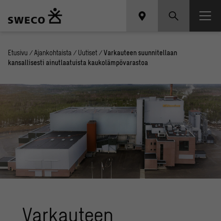
Etusivu
/
Ajankohtaista
/
Uutiset
/
Varkauteen suunnitellaan
kansallisesti ainutlaatuista kaukolämpövarastoa
Varkauteen