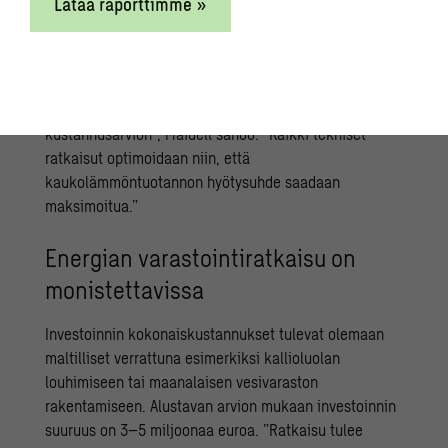
Lataa raporttimme »
Lämpövarastoinvestoinnin esisuunnittelijana Swecon
asiantuntijat selvittävät seuraavaksi lähtötiedot
hankintakyselyjä ja loppuvuodesta tehtävää
investointipäätöstä varten. ”Ideoimme toimivan
järjestelmän, mitoitamme sen ja laadimme
kustannusarvion”, Maidell sanoo. ”Kaikki tekniset
ratkaisut optimoidaan niin, että
kaukolämmöntuotannon hyötysuhde saadaan
maksimoitua.”
Energian varastointiratkaisu on
monistettavissa
Investoinnin kokonaiskustannukset tulevat olemaan
maltilliset verrattuna esimerkiksi kallioluolan
louhimiseen tai maanalaisen vesivaraston
rakentamiseen. Alustavan arvion mukaan investoinnin
suuruus on 3–5 miljoonaa euroa. ”Ratkaisu tulee