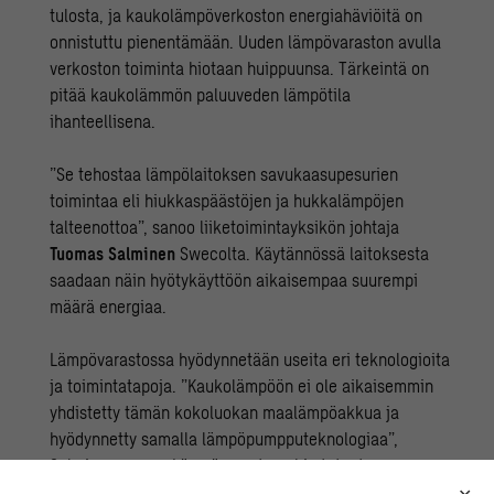
tulosta, ja kaukolämpöverkoston energiahäviöitä on
onnistuttu pienentämään. Uuden lämpövaraston avulla
verkoston toiminta hiotaan huippuunsa. Tärkeintä on
pitää kaukolämmön paluuveden lämpötila
ihanteellisena.
”Se tehostaa lämpölaitoksen savukaasupesurien
toimintaa eli hiukkaspäästöjen ja hukkalämpöjen
talteenottoa”, sanoo liiketoimintayksikön johtaja
Tuomas Salminen
Swecolta. Käytännössä laitoksesta
saadaan näin hyötykäyttöön aikaisempaa suurempi
määrä energiaa.
Lämpövarastossa hyödynnetään useita eri teknologioita
ja toimintatapoja. ”Kaukolämpöön ei ole aikaisemmin
yhdistetty tämän kokoluokan maalämpöakkua ja
hyödynnetty samalla lämpöpumpputeknologiaa”,
Salminen sanoo. Lämpövarasto onkin toteutuessaan
omassa kokoluokassaan ensimmäinen Suomessa.