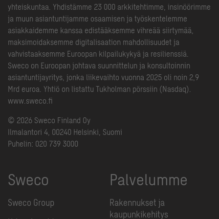
yhteiskuntaa. Yhdistämme 23 000 arkkitehtimme, insinöörimme
ja muun asiantuntijamme osaamisen ja työskentelemme
asiakkaidemme kanssa edistääksemme vihreää siirtymää,
maksimoidaksemme digitalisaation mahdollisuudet ja
vahvistaaksemme Euroopan kilpailukykyä ja resilienssiä.
Sweco on Euroopan johtava suunnittelun ja konsultoinnin
asiantuntijayritys, jonka liikevaihto vuonna 2025 oli noin 2,9
Mrd euroa. Yhtiö on listattu Tukholman pörssiin (Nasdaq).
www.sweco.fi
© 2026 Sweco Finland Oy
Ilmalantori 4, 00240 Helsinki, Suomi
Puhelin:
020 739 3000
Sweco
Palvelumme
Sweco Group
Rakennukset ja
kaupunkikehitys