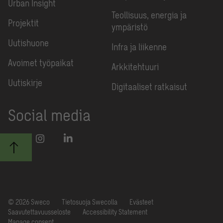
Urban Insight
Teollisuus, energia ja
Projektit
ympäristö
Uutishuone
Infra ja liikenne
Avoimet työpaikat
Arkkitehtuuri
Uutiskirje
Digitaaliset ratkaisut
Social media
© 2026 Sweco
Tietosuoja Swecolla
Evästeet
Saavutettavuusseloste
Accessibility Statement
Manage consent