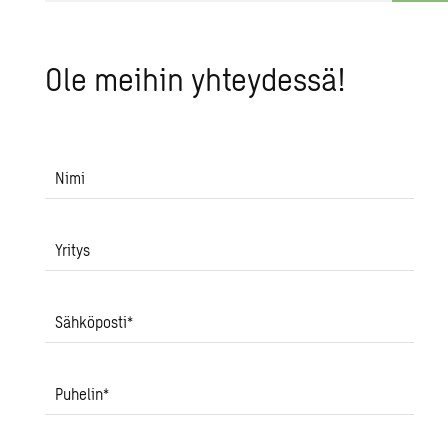
Ole mei­hin yh­tey­des­sä!
Nimi
Yritys
Sähköposti
*
Puhelin
*