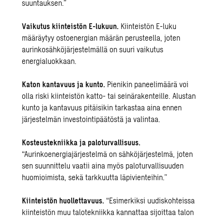
suuntauksen.”
Vaikutus kiinteistön E-lukuun.
Kiinteistön E-luku
määräytyy ostoenergian määrän perusteella, joten
aurinkosähköjärjestelmällä on suuri vaikutus
energialuokkaan.
Katon kantavuus ja kunto.
Pienikin paneelimäärä voi
olla riski kiinteistön katto- tai seinärakenteille. Alustan
kunto ja kantavuus pitäisikin tarkastaa aina ennen
järjestelmän investointipäätöstä ja valintaa.
Kosteustekniikka ja paloturvallisuus.
“Aurinkoenergiajärjestelmä on sähköjärjestelmä, joten
sen suunnittelu vaatii aina myös paloturvallisuuden
huomioimista, sekä tarkkuutta läpivienteihin.”
Kiinteistön huollettavuus.
“Esimerkiksi uudiskohteissa
kiinteistön muu talotekniikka kannattaa sijoittaa talon