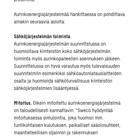
Aurinkoenergiajärjestelmää hankittaessa on pohdittava
ainakin seuraavia asioita:
Sähköjärjestelmän toiminta
.
Aurinkoenergiajärjestelmän suunnittelussa on
huomioitava kiinteistön koko sähköjärjestelmän
toiminta myös aurinkopaneelien asennuksen jälkeen.
Suunnittelussa on hyvä varautua myös tulevaisuuden
suunnitelmiin esimerkiksi sähköautonlatauslaitteiden
osalta ja huomioida sähköturvallisuus kiinteistön
sähköjärjestelmien lisääntyessä.
Mitoitus.
Oikein mitoitettu aurinkoenergiajärjestelmä
on taloudellisesti kannattavin. “Sweco hyödyntää
mitoituksessa simulointia, joka huomioi mm.
tuntikohtaisen kulutuksen, paikalliset sääolosuhteet,
maantieteellisen sijainnin ja rakennuksen