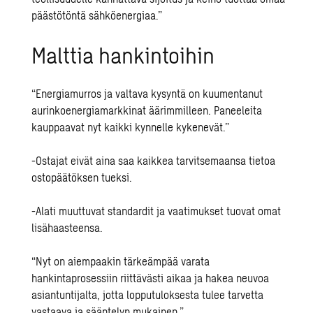
päästötöntä sähköenergiaa.”
Malttia hankintoihin
“Energiamurros ja valtava kysyntä on kuumentanut
aurinkoenergiamarkkinat äärimmilleen. Paneeleita
kauppaavat nyt kaikki kynnelle kykenevät.”
-Ostajat eivät aina saa kaikkea tarvitsemaansa tietoa
ostopäätöksen tueksi.
-Alati muuttuvat standardit ja vaatimukset tuovat omat
lisähaasteensa.
“Nyt on aiempaakin tärkeämpää varata
hankintaprosessiin riittävästi aikaa ja hakea neuvoa
asiantuntijalta, jotta lopputuloksesta tulee tarvetta
vastaava ja sääntelyn mukainen.”