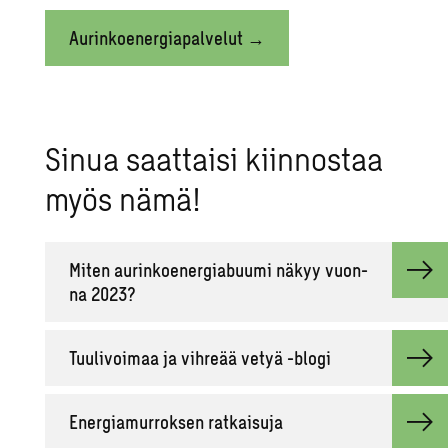
Aurinkoenergiapalvelut →
Sinua saat­tai­si kiin­nos­taa
myös nämä!
Miten au­rin­koe­ner­gia­buu­mi näkyy vuon­
na 2023?
Tuu­li­voi­maa ja vih­re­ää vetyä -blogi
Ener­gia­mur­rok­sen rat­kai­su­ja