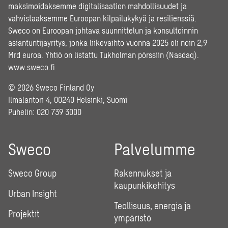
maksimoidaksemme digitalisaation mahdollisuudet ja
vahvistaaksemme Euroopan kilpailukykyä ja resilienssiä.
Sweco on Euroopan johtava suunnittelun ja konsultoinnin
asiantuntijayritys, jonka liikevaihto vuonna 2025 oli noin 2,9
Mrd euroa. Yhtiö on listattu Tukholman pörssiin (Nasdaq).
www.sweco.fi
© 2026 Sweco Finland Oy
Ilmalantori 4, 00240 Helsinki, Suomi
Puhelin:
020 739 3000
Sweco
Palvelumme
Sweco Group
Rakennukset ja
kaupunkikehitys
Urban Insight
Teollisuus, energia ja
Projektit
ympäristö