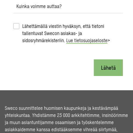
Kuinka voimme auttaa?
Lähettämällä viestin hyväksyn, että tietoni
tallentuvat Swecon asiakas- ja
sidosryhmärekisteriin.
Lue tietosuojaseloste
>
Lähetä
Sweco suunnittelee huomisen kaupunkeja ja kestävämpää
yhteiskuntaa. Yhdistämme 23 000 arkkitehtimme, insinöörimme
ja muun asiantuntijamme osaamisen ja työskentelemme
asiakkaidemme kanssa edistääksemme vihreää siirtymää,