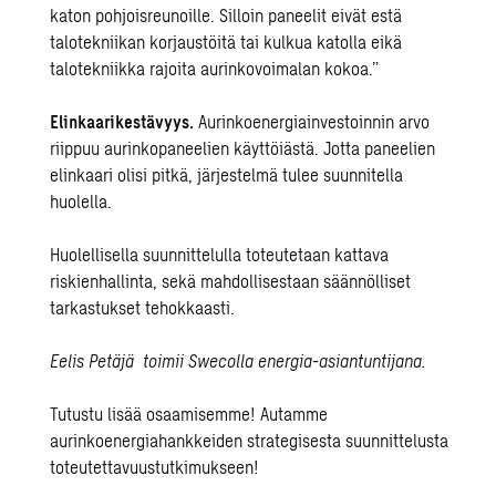
katon pohjoisreunoille. Silloin paneelit eivät estä
talotekniikan korjaustöitä tai kulkua katolla eikä
talotekniikka rajoita aurinkovoimalan kokoa.”
Elinkaarikestävyys.
Aurinkoenergiainvestoinnin arvo
riippuu aurinkopaneelien käyttöiästä. Jotta paneelien
elinkaari olisi pitkä, järjestelmä tulee suunnitella
huolella.
Huolellisella suunnittelulla toteutetaan kattava
riskienhallinta, sekä mahdollisestaan säännölliset
tarkastukset tehokkaasti.
Eelis Petäjä toimii Swecolla energia-asiantuntijana.
Tutustu lisää osaamisemme! Autamme
aurinkoenergiahankkeiden strategisesta suunnittelusta
toteutettavuustutkimukseen!