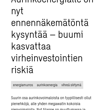
nyt
ennennäkemätöntä
kysyntää – buumi
kasvattaa
virheinvestointien
riskiä
energiamurros
aurinkoenergia
vihreä siirtymä
Suurin osa aurinkovoimaloista on tyypillisesti ollut
pienehköjä, alle yhden megawatin kokoisia
pienvoimaloita. Nyt tilanne on muuttumassa ja