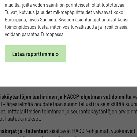
en rajojen määrittäminen
jokaiselle CCP:lle. Jokaiselle CCP:lle
alueilla, joilla veden saanti on perinteisesti ollut luotettavaa.
ot ja kriittiset rajat, jotka mahdollistavat terveydelle haitalli
Tulvat, kuivuus ja uudet mikroepäpuhtaudet vaivaavat koko
tai ehkäisyn. Kriittisten rajojen seurattavia ominaisuuksia voiv
Eurooppaa, myös Suomea. Swecon asiantuntijat antavat kuusi
 pH tai suolapitoisuus.
toimenpidesuositusta, miten vesiturvallisuutta ja -resilienssiä
voidaan parantaa Euroopassa.
en hallintapisteiden seurantakäytäntöjen laatimisessa
kuvataa
 ja millä menetelmällä, seurannan suorittaja, seurantatiheys, 
raportoidaan poikkeamista.
Lataa raporttimme »
en toimenpiteiden määrittäminen
jokaiselle kriittisille hallintap
eiden avulla estetään vaarallisen tuotteen kulutukseen pääsy
llintaan. Toimenpiteitä voivat olla esimerkiksi lämpötilan säätö
skäytäntöjen laatiminen ja HACCP-ohjelman validoinnilla
va
P-järjestelmää noudatetaan suunnitellusti ja se sisältää suu
set, mittalaitteiden toiminnan ja seurantakäytäntöjen arvioinn
et lisätutkimukset.
akirjat ja -tallenteet
sisältävät HACCP-ohjelmat, vuokaaviot,