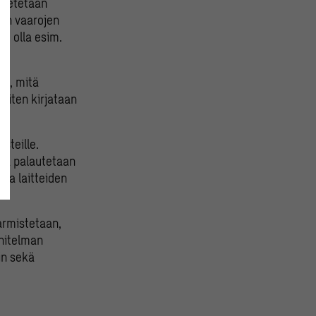
 asetetaan
sten vaarojen
at olla esim.
n, mitä
miten kirjataan
isteille.
 ja palautetaan
 ja laitteiden
rmistetaan,
nnitelman
in sekä