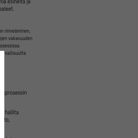
mia esineitä ja
paleet.
än nimeäminen,
rojen vakavuuden
rosessissa
turvallisuutta
tusprosessin
an hallita
otto,