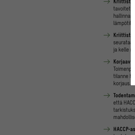
Kriittist
tavoitetas
hallinnan 
lämpötila,
Kriittist
seurataan
ja kelle 
Korjaavi
Toimenpit
tilanne ha
korjaus.
Todentami
että HACC
tarkistuk
mahdollis
HACCP-asi