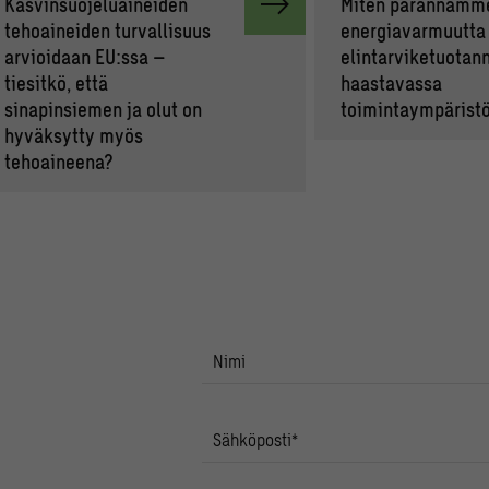
Kasvinsuojeluaineiden
Miten parannamm
tehoaineiden turvallisuus
energiavarmuutta
arvioidaan EU:ssa –
elintarviketuotan
tiesitkö, että
haastavassa
sinapinsiemen ja olut on
toimintaympärist
hyväksytty myös
tehoaineena?
Nimi
Sähköposti
*