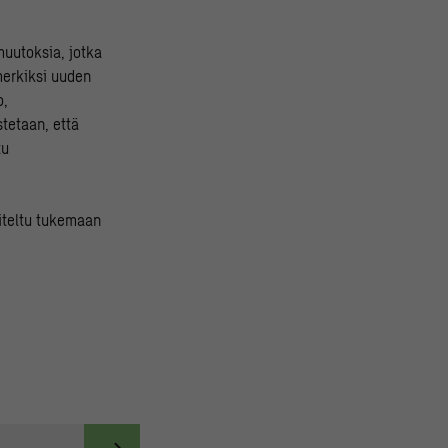
muutoksia, jotka
imerkiksi uuden
o,
stetaan, että
tu
niteltu tukemaan