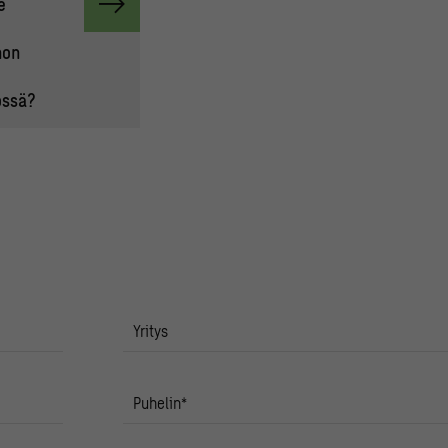
e
non
össä?
Yritys
Puhelin
*