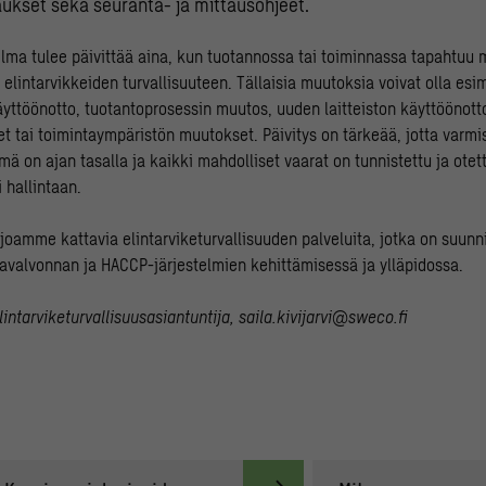
ukset sekä seuranta- ja mittausohjeet.
ma tulee päivittää aina, kun tuotannossa tai toiminnassa tapahtuu 
 elintarvikkeiden turvallisuuteen. Tällaisia muutoksia voivat olla es
yttöönotto, tuotantoprosessin muutos, uuden laitteiston käyttöönott
t tai toimintaympäristön muutokset. Päivitys on tärkeää, jotta varmi
ä on ajan tasalla ja kaikki mahdolliset vaarat on tunnistettu ja otet
 hallintaan.
joamme kattavia elintarviketurvallisuuden palveluita, jotka on suun
avalvonnan ja HACCP-järjestelmien kehittämisessä ja ylläpidossa.
Elintarviketurvallisuusasiantuntija,
saila.kivijarvi@sweco.fi