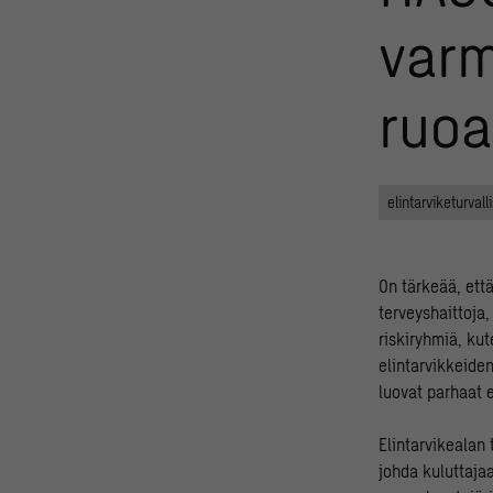
varm
ruo
elintarviketurvall
On tärkeää, ett
terveyshaittoja,
riskiryhmiä, kut
elintarvikkeiden
luovat parhaat e
Elintarvikealan 
johda kuluttajaa