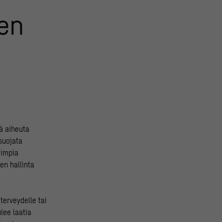
sen
ä aiheuta
suojata
iimpia
en hallinta
terveydelle tai
lee laatia