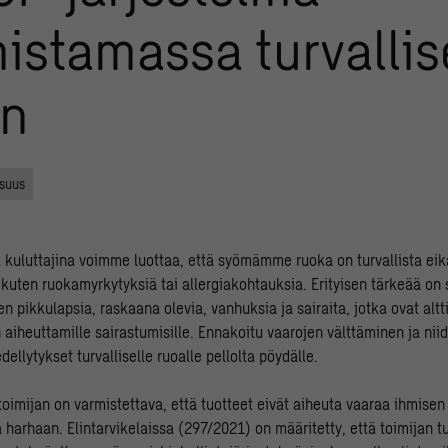
istamassa turvalli
an
isuus
ä kuluttajina voimme luottaa, että syömämme ruoka on turvallista eik
 kuten ruokamyrkytyksiä tai allergiakohtauksia. Erityisen tärkeää on 
en pikkulapsia, raskaana olevia, vanhuksia ja sairaita, jotka ovat altt
 aiheuttamille sairastumisille. Ennakoitu vaarojen välttäminen ja niid
dellytykset turvalliselle ruoalle pellolta pöydälle.
toimijan on varmistettava, että tuotteet eivät aiheuta vaaraa ihmisen 
 harhaan. Elintarvikelaissa (297/2021) on määritetty, että toimijan tu