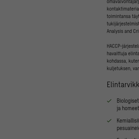
omavalvontajärje
kontaktimateriaa
toimintansa täy
tukijärjestelmis
Analysis and Cri
HACCP-järjestel
havaittuja elint
kohdassa, kuten
kuljetuksen, var
Elintarvik
Biologiset
ja homeet
Kemiallis
pesuainei