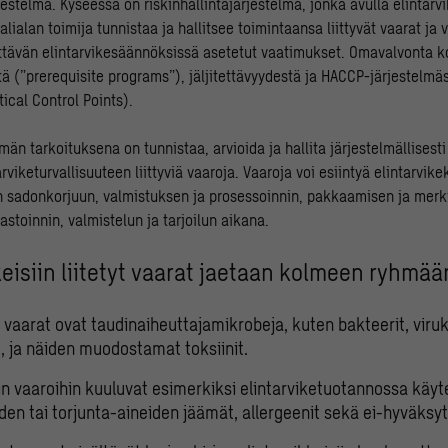
stelmä. Kyseessä on riskinhallintajärjestelmä, jonka avulla elintarvi
lialan toimija tunnistaa ja hallitsee toimintaansa liittyvät vaarat ja 
ttävän elintarvikesäännöksissä asetetut vaatimukset. Omavalvonta 
tä (”prerequisite programs”), jäljitettävyydestä ja HACCP-järjestelmä
tical Control Points).
män tarkoituksena on tunnistaa, arvioida ja hallita järjestelmällises
arviketurvallisuuteen liittyviä vaaroja. Vaaroja voi esiintyä elintarvi
 sadonkorjuun, valmistuksen ja prosessoinnin, pakkaamisen ja merk
astoinnin, valmistelun ja tarjoilun aikana.
keisiin liitetyt vaarat jaetaan kolmeen ryhmää
 vaarat ovat taudinaiheuttajamikrobeja, kuten bakteerit, viruk
, ja näiden muodostamat toksiinit.
iin vaaroihin kuuluvat esimerkiksi elintarviketuotannossa käyt
den tai torjunta-aineiden jäämät, allergeenit sekä ei-hyväksyty