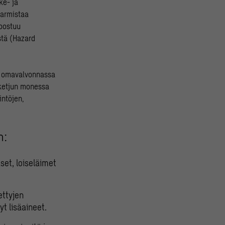
ke- ja
varmistaa
koostuu
stä (Hazard
ti omavalvonnassa
keketjun monessa
intöjen,
n:
set, loiseläimet
ettyjen
t lisäaineet.