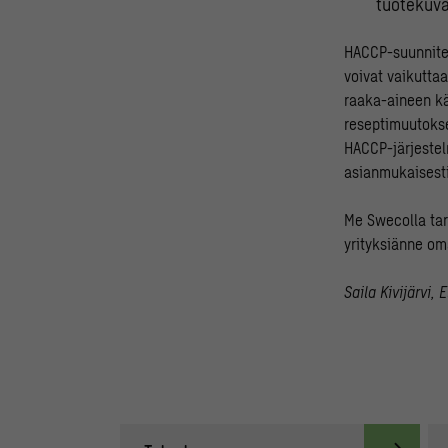
tuotekuva
HACCP-suunnitel
voivat vaikuttaa
raaka-aineen kä
reseptimuutokse
HACCP-järjestelm
asianmukaisesti
Me Swecolla tar
yrityksiänne om
Saila Kivijärvi, 