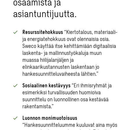
osaamista ja
asiantuntijuutta.
Resurssitehokkuus
“Kiertotalous, materiaali-
ja energiatehokkuus ovat olennaisia osia.
Sweco käyttää itse kehittämiään digitaalisia
laskenta- ja mallinnustyökaluja muun
muassa hiilijalanjäljen ja
elinkaarikustannusten laskentaan jo
hankesuunnitteluvaiheesta lähtien.”
Sosiaalinen kestävyys
“Eri ihmisryhmät ja
esimerkiksi turvallisuuden huomioiva
suunnittelu on luonnollinen osa kestävää
rakentamista.”
Luonnon monimuotoisuus
“Hankesuunnitteluumme kuuluvat aina myös