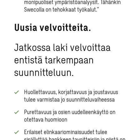
monipuoliset ympäristöanalyysit. Tähänkin
Swecolla on tehokkaat työkalut.”
Uusia velvoitteita.
Jatkossa laki velvoittaa
entistä tarkempaan
suunnitteluun.
Huollettavuus, korjattavuus ja joustavuus
tulee varmistaa jo suunnitteluvaiheessa
Purettavuus ja osien uudelleenkäyttö on
otettava huomioon
Erilaiset elinkaariominaisuudet tulee
sisällyttää hankkeen tavoitteisiin ja niistä on