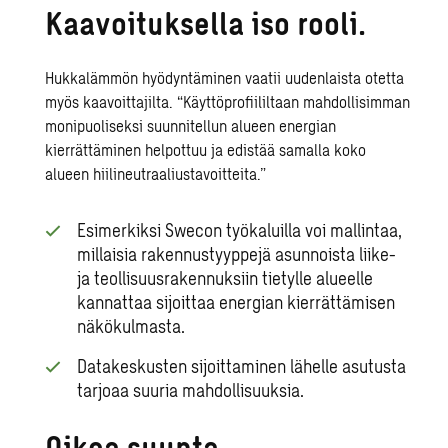
Kaavoituksella iso rooli.
Hukkalämmön hyödyntäminen vaatii uudenlaista otetta
myös kaavoittajilta. “Käyttöprofiililtaan mahdollisimman
monipuoliseksi suunnitellun alueen energian
kierrättäminen helpottuu ja edistää samalla koko
alueen hiilineutraaliustavoitteita.”
Esimerkiksi Swecon työkaluilla voi mallintaa,
millaisia rakennustyyppejä asunnoista liike-
ja teollisuusrakennuksiin tietylle alueelle
kannattaa sijoittaa energian kierrättämisen
näkökulmasta.
Datakeskusten sijoittaminen lähelle asutusta
tarjoaa suuria mahdollisuuksia.
Oikea suunta.