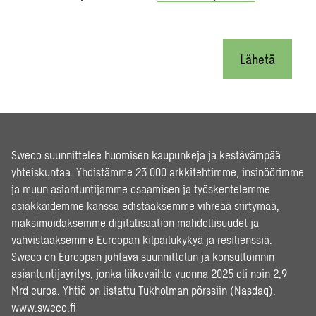
Lähetä
Sweco suunnittelee huomisen kaupunkeja ja kestävämpää
yhteiskuntaa. Yhdistämme 23 000 arkkitehtimme, insinöörimme
ja muun asiantuntijamme osaamisen ja työskentelemme
asiakkaidemme kanssa edistääksemme vihreää siirtymää,
maksimoidaksemme digitalisaation mahdollisuudet ja
vahvistaaksemme Euroopan kilpailukykyä ja resilienssiä.
Sweco on Euroopan johtava suunnittelun ja konsultoinnin
asiantuntijayritys, jonka liikevaihto vuonna 2025 oli noin 2,9
Mrd euroa. Yhtiö on listattu Tukholman pörssiin (Nasdaq).
www.sweco.fi