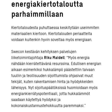
energiakiertotaloutta
parhaimmillaan
Kiertotaloudesta puhuttaessa keskitytään useimmiten
materiaalien kiertoon. Kiertotalouden periaatteita
voidaan kuitenkin hyvin soveltaa myös energiaan.
Swecon kestävän kehityksen palvelujen
liiketoimintajohtaja
Riku Maidell
: “Myös energia
nähdään kierrätettävänä resurssina. Edullisen energian
aikaan esimerkiksi hukkalämpö päästettiin taivaan
tuuliin ja teollisuuden sijoittumista ohjasivat muut
tekijät, kuten rakentamisen hinta ja hyödykkeiden
läheisyys. Nyt sijoituspäätöksissä huomioidaan myös
energiankierrätyspotentiaali, jotta hukkalämmöt
saadaan käytettyä hyödyksi ja
kokonaiskustannustehokkuutta paremmaksi.”