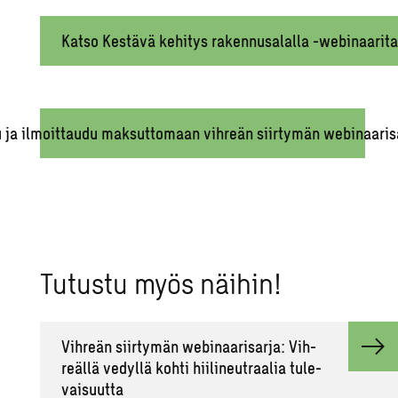
Katso Kestävä kehitys rakennusalalla -webinaarita
u ja ilmoittaudu maksuttomaan vihreän siirtymän webinaaris
Tu­tus­tu myös näi­hin!
Vih­reän siir­ty­män we­bi­naa­ri­sar­ja: Vih­
reäl­lä ve­dyl­lä kohti hii­li­neut­raa­lia tu­le­
vai­suut­ta