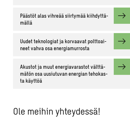
Pääs­töt alas vih­re­ää siir­ty­mää kiih­dyt­tä­
mäl­lä
Uudet tek­no­lo­giat ja kor­vaa­vat polt­toai­
neet vahva osa ener­gia­mur­ros­ta
Akus­tot ja muut ener­gia­va­ras­tot vält­tä­
mä­tön osa uusiu­tu­van ener­gian te­ho­kas­
ta käyt­töä
Ole mei­hin yh­tey­des­sä!