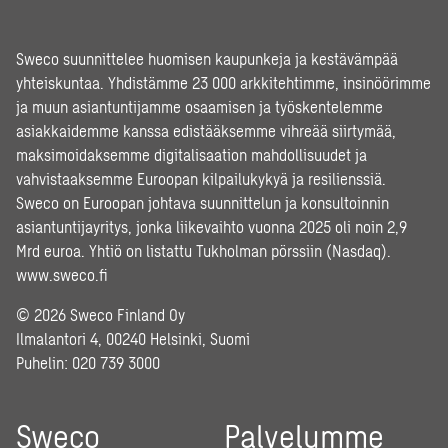
Sweco suunnittelee huomisen kaupunkeja ja kestävämpää
yhteiskuntaa. Yhdistämme 23 000 arkkitehtimme, insinöörimme
ja muun asiantuntijamme osaamisen ja työskentelemme
asiakkaidemme kanssa edistääksemme vihreää siirtymää,
maksimoidaksemme digitalisaation mahdollisuudet ja
vahvistaaksemme Euroopan kilpailukykyä ja resilienssiä.
Sweco on Euroopan johtava suunnittelun ja konsultoinnin
asiantuntijayritys, jonka liikevaihto vuonna 2025 oli noin 2,9
Mrd euroa. Yhtiö on listattu Tukholman pörssiin (Nasdaq).
www.sweco.fi
© 2026 Sweco Finland Oy
Ilmalantori 4, 00240 Helsinki, Suomi
Puhelin:
020 739 3000
Sweco
Palvelumme