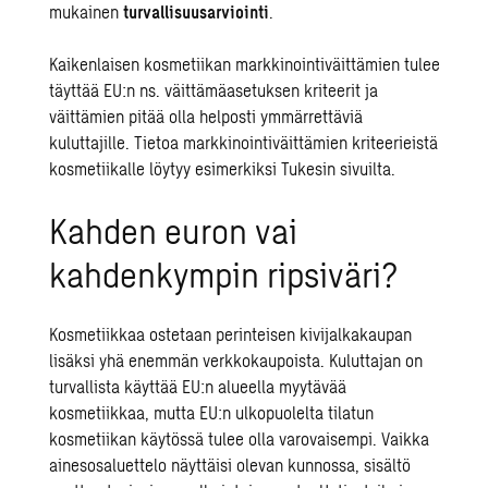
mukainen
turvallisuusarviointi
.
Kaikenlaisen kosmetiikan markkinointiväittämien tulee
täyttää EU:n ns. väittämäasetuksen kriteerit ja
väittämien pitää olla helposti ymmärrettäviä
kuluttajille. Tietoa markkinointiväittämien kriteerieistä
kosmetiikalle löytyy esimerkiksi
Tukesin sivuilta
.
Kahden euron vai
kahdenkympin ripsiväri?
Kosmetiikkaa ostetaan perinteisen kivijalkakaupan
lisäksi yhä enemmän verkkokaupoista. Kuluttajan on
turvallista käyttää EU:n alueella myytävää
kosmetiikkaa, mutta EU:n ulkopuolelta tilatun
kosmetiikan käytössä tulee olla varovaisempi. Vaikka
ainesosaluettelo näyttäisi olevan kunnossa, sisältö