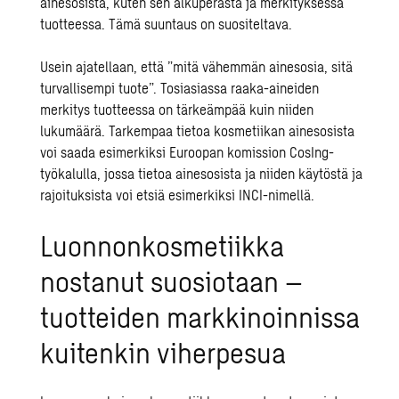
ainesosista, kuten sen alkuperästä ja merkityksessä
tuotteessa. Tämä suuntaus on suositeltava.
Usein ajatellaan, että ”mitä vähemmän ainesosia, sitä
turvallisempi tuote”. Tosiasiassa raaka-aineiden
merkitys tuotteessa on tärkeämpää kuin niiden
lukumäärä. Tarkempaa tietoa kosmetiikan ainesosista
voi saada esimerkiksi Euroopan komission
CosIng-
työkalulla
, jossa tietoa ainesosista ja niiden käytöstä ja
rajoituksista voi etsiä esimerkiksi INCI-nimellä.
Luonnonkosmetiikka
nostanut suosiotaan –
tuotteiden markkinoinnissa
kuitenkin viherpesua