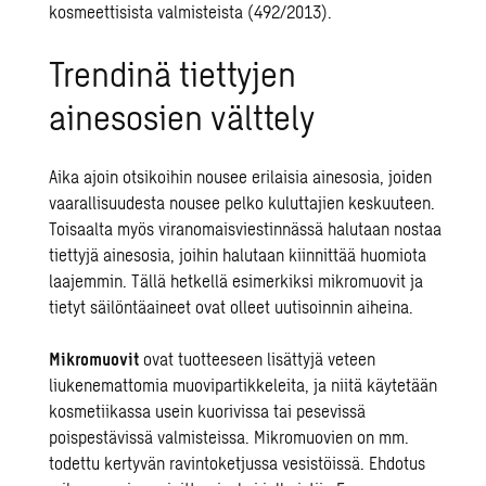
kosmeettisista valmisteista (492/2013).
Trendinä tiettyjen
ainesosien välttely
Aika ajoin otsikoihin nousee erilaisia ainesosia, joiden
vaarallisuudesta nousee pelko kuluttajien keskuuteen.
Toisaalta myös viranomaisviestinnässä halutaan nostaa
tiettyjä ainesosia, joihin halutaan kiinnittää huomiota
laajemmin. Tällä hetkellä esimerkiksi mikromuovit ja
tietyt säilöntäaineet ovat olleet uutisoinnin aiheina.
Mikromuovit
ovat tuotteeseen lisättyjä veteen
liukenemattomia muovipartikkeleita, ja niitä käytetään
kosmetiikassa usein kuorivissa tai pesevissä
poispestävissä valmisteissa. Mikromuovien on mm.
todettu kertyvän ravintoketjussa vesistöissä. Ehdotus