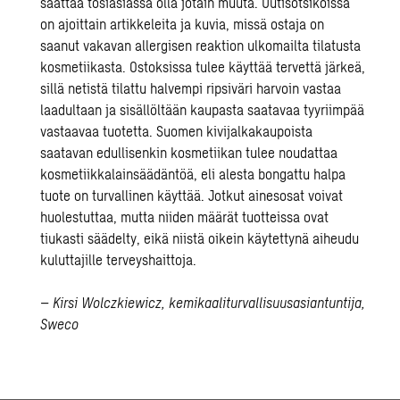
saattaa tosiasiassa olla jotain muuta. Uutisotsikoissa
on ajoittain artikkeleita ja kuvia, missä ostaja on
saanut vakavan allergisen reaktion ulkomailta tilatusta
kosmetiikasta. Ostoksissa tulee käyttää tervettä järkeä,
sillä netistä tilattu halvempi ripsiväri harvoin vastaa
laadultaan ja sisällöltään kaupasta saatavaa tyyriimpää
vastaavaa tuotetta. Suomen kivijalkakaupoista
saatavan edullisenkin kosmetiikan tulee noudattaa
kosmetiikkalainsäädäntöä, eli alesta bongattu halpa
tuote on turvallinen käyttää. Jotkut ainesosat voivat
huolestuttaa, mutta niiden määrät tuotteissa ovat
tiukasti säädelty, eikä niistä oikein käytettynä aiheudu
kuluttajille terveyshaittoja.
– Kirsi Wolczkiewicz, kemikaaliturvallisuusasiantuntija,
Sweco