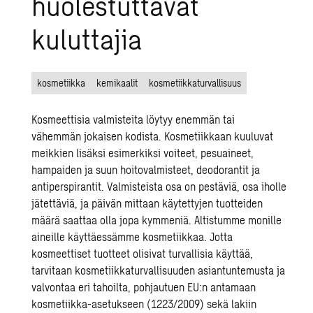
huolestuttavat
kuluttajia
kosmetiikka
kemikaalit
kosmetiikkaturvallisuus
Kosmeettisia valmisteita löytyy enemmän tai
vähemmän jokaisen kodista. Kosmetiikkaan kuuluvat
meikkien lisäksi esimerkiksi voiteet, pesuaineet,
hampaiden ja suun hoitovalmisteet, deodorantit ja
antiperspirantit. Valmisteista osa on pestäviä, osa iholle
jätettäviä, ja päivän mittaan käytettyjen tuotteiden
määrä saattaa olla jopa kymmeniä. Altistumme monille
aineille käyttäessämme kosmetiikkaa. Jotta
kosmeettiset tuotteet olisivat turvallisia käyttää,
tarvitaan kosmetiikkaturvallisuuden asiantuntemusta ja
valvontaa eri tahoilta, pohjautuen EU:n antamaan
kosmetiikka-asetukseen (1223/2009) sekä lakiin