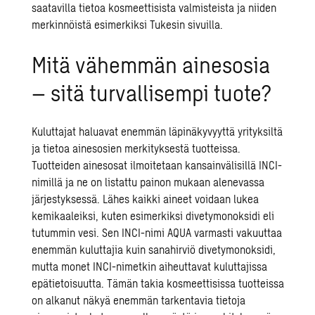
saatavilla tietoa kosmeettisista valmisteista ja niiden
merkinnöistä esimerkiksi
Tukesin sivuilla
.
Mitä vähemmän ainesosia
– sitä turvallisempi tuote?
Kuluttajat haluavat enemmän läpinäkyvyyttä yrityksiltä
ja tietoa ainesosien merkityksestä tuotteissa.
Tuotteiden ainesosat ilmoitetaan kansainvälisillä INCI-
nimillä ja ne on listattu painon mukaan alenevassa
järjestyksessä. Lähes kaikki aineet voidaan lukea
kemikaaleiksi, kuten esimerkiksi divetymonoksidi eli
tutummin vesi. Sen INCI-nimi AQUA varmasti vakuuttaa
enemmän kuluttajia kuin sanahirviö divetymonoksidi,
mutta monet INCI-nimetkin aiheuttavat kuluttajissa
epätietoisuutta. Tämän takia kosmeettisissa tuotteissa
on alkanut näkyä enemmän tarkentavia tietoja