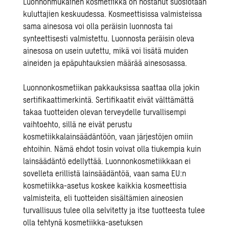
Luonnonmukainen kosmetiikka on nostanut suosiotaan
kuluttajien keskuudessa. Kosmeettisissa valmisteissa
sama ainesosa voi olla peräisin luonnosta tai
synteettisesti valmistettu. Luonnosta peräisin oleva
ainesosa on usein uutettu, mikä voi lisätä muiden
aineiden ja epäpuhtauksien määrää ainesosassa.
Luonnonkosmetiikan pakkauksissa saattaa olla jokin
sertifikaattimerkintä. Sertifikaatit eivät välttämättä
takaa tuotteiden olevan terveydelle turvallisempi
vaihtoehto, sillä ne eivät perustu
kosmetiikkalainsäädäntöön, vaan järjestöjen omiin
ehtoihin. Nämä ehdot tosin voivat olla tiukempia kuin
lainsäädäntö edellyttää. Luonnonkosmetiikkaan ei
sovelleta erillistä lainsäädäntöä, vaan sama EU:n
kosmetiikka-asetus koskee kaikkia kosmeettisia
valmisteita, eli tuotteiden sisältämien aineosien
turvallisuus tulee olla selvitetty ja itse tuotteesta tulee
olla tehtynä kosmetiikka-asetuksen