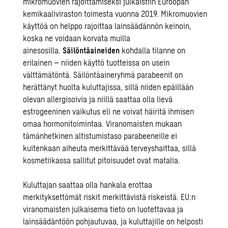
mikromuovien rajoittamiseksi julkaistiin Euroopan
kemikaaliviraston toimesta vuonna 2019. Mikromuovien
käyttöä on helppo rajoittaa lainsäädännön keinoin,
koska ne voidaan korvata muilla
ainesosilla.
Säilöntäaineiden
kohdalla tilanne on
erilainen – niiden käyttö tuotteissa on usein
välttämätöntä. Säilöntäaineryhmä parabeenit on
herättänyt huolta kuluttajissa, sillä niiden epäillään
olevan allergisoivia ja niillä saattaa olla lievä
estrogeeninen vaikutus eli ne voivat häiritä ihmisen
omaa hormonitoimintaa. Viranomaisten mukaan
tämänhetkinen altistumistaso parabeeneille ei
kuitenkaan aiheuta merkittävää terveyshaittaa, sillä
kosmetiikassa sallitut pitoisuudet ovat matalia.
Kuluttajan saattaa olla hankala erottaa
merkityksettömät riskit merkittävistä riskeistä. EU:n
viranomaisten julkaisema tieto on luotettavaa ja
lainsäädäntöön pohjautuvaa, ja kuluttajille on helposti