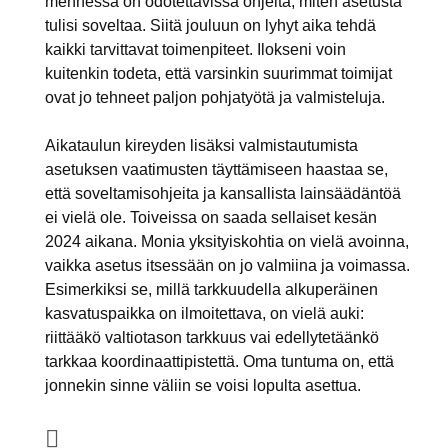
mennessä on odotettavissa ohjeita, miten asetusta
tulisi soveltaa. Siitä jouluun on lyhyt aika tehdä
kaikki tarvittavat toimenpiteet. Ilokseni voin
kuitenkin todeta, että varsinkin suurimmat toimijat
ovat jo tehneet paljon pohjatyötä ja valmisteluja.
Aikataulun kireyden lisäksi valmistautumista
asetuksen vaatimusten täyttämiseen haastaa se,
että soveltamisohjeita ja kansallista lainsäädäntöä
ei vielä ole. Toiveissa on saada sellaiset kesän
2024 aikana. Monia yksityiskohtia on vielä avoinna,
vaikka asetus itsessään on jo valmiina ja voimassa.
Esimerkiksi se, millä tarkkuudella alkuperäinen
kasvatuspaikka on ilmoitettava, on vielä auki:
riittääkö valtiotason tarkkuus vai edellytetäänkö
tarkkaa koordinaattipistettä. Oma tuntuma on, että
jonnekin sinne väliin se voisi lopulta asettua.