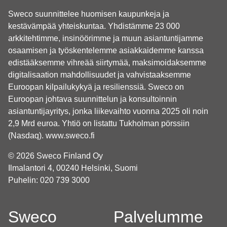
Sweco suunnittelee huomisen kaupunkeja ja
kestävämpää yhteiskuntaa. Yhdistämme 23 000
arkkitehtimme, insinöörimme ja muun asiantuntijamme
osaamisen ja työskentelemme asiakkaidemme kanssa
edistääksemme vihreää siirtymää, maksimoidaksemme
digitalisaation mahdollisuudet ja vahvistaaksemme
Euroopan kilpailukykyä ja resilienssiä. Sweco on
Euroopan johtava suunnittelun ja konsultoinnin
asiantuntijayritys, jonka liikevaihto vuonna 2025 oli noin
2,9 Mrd euroa. Yhtiö on listattu Tukholman pörssiin
(Nasdaq).
www.sweco.fi
© 2026 Sweco Finland Oy
Ilmalantori 4, 00240 Helsinki, Suomi
Puhelin:
020 739 3000
Sweco
Palvelumme