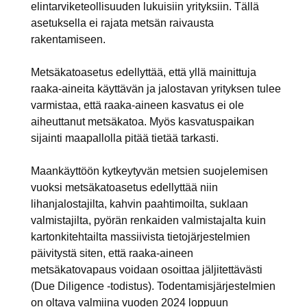
elintarviketeollisuuden lukuisiin yrityksiin. Tällä
asetuksella ei rajata metsän raivausta
rakentamiseen.
Metsäkatoasetus edellyttää, että yllä mainittuja
raaka-aineita käyttävän ja jalostavan yrityksen tulee
varmistaa, että raaka-aineen kasvatus ei ole
aiheuttanut metsäkatoa. Myös kasvatuspaikan
sijainti maapallolla pitää tietää tarkasti.
Maankäyttöön kytkeytyvän metsien suojelemisen
vuoksi metsäkatoasetus edellyttää niin
lihanjalostajilta, kahvin paahtimoilta, suklaan
valmistajilta, pyörän renkaiden valmistajalta kuin
kartonkitehtailta massiivista tietojärjestelmien
päivitystä siten, että raaka-aineen
metsäkatovapaus voidaan osoittaa jäljitettävästi
(Due Diligence -todistus). Todentamisjärjestelmien
on oltava valmiina vuoden 2024 loppuun