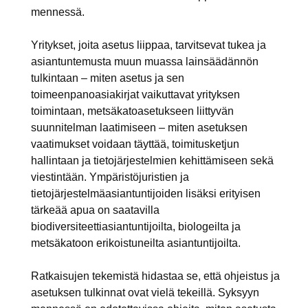
mennessä.
Yritykset, joita asetus liippaa, tarvitsevat tukea ja
asiantuntemusta muun muassa lainsäädännön
tulkintaan – miten asetus ja sen
toimeenpanoasiakirjat vaikuttavat yrityksen
toimintaan, metsäkatoasetukseen liittyvän
suunnitelman laatimiseen – miten asetuksen
vaatimukset voidaan täyttää, toimitusketjun
hallintaan ja tietojärjestelmien kehittämiseen sekä
viestintään.
Ympäristöjuristien
ja
tietojärjestelmäasiantuntijoiden lisäksi erityisen
tärkeää apua on saatavilla
biodiversiteettiasiantuntijoilta, biologeilta ja
metsäkatoon erikoistuneilta asiantuntijoilta
.
Ratkaisujen tekemistä hidastaa se, että ohjeistus ja
asetuksen tulkinnat ovat vielä tekeillä. Syksyyn