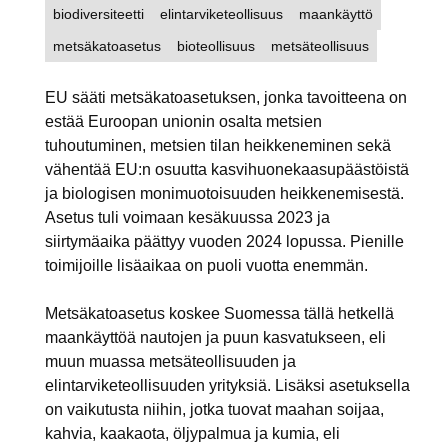
biodiversiteetti
elintarviketeollisuus
maankäyttö
metsäkatoasetus
bioteollisuus
metsäteollisuus
EU sääti metsäkatoasetuksen, jonka tavoitteena on
estää Euroopan unionin osalta metsien
tuhoutuminen, metsien tilan heikkeneminen sekä
vähentää EU:n osuutta kasvihuonekaasupäästöistä
ja biologisen monimuotoisuuden heikkenemisestä.
Asetus tuli voimaan kesäkuussa 2023 ja
siirtymäaika päättyy vuoden 2024 lopussa. Pienille
toimijoille lisäaikaa on puoli vuotta enemmän.
Metsäkatoasetus koskee Suomessa tällä hetkellä
maankäyttöä nautojen ja puun kasvatukseen, eli
muun muassa metsäteollisuuden ja
elintarviketeollisuuden yrityksiä. Lisäksi asetuksella
on vaikutusta niihin, jotka tuovat maahan soijaa,
kahvia, kaakaota, öljypalmua ja kumia, eli