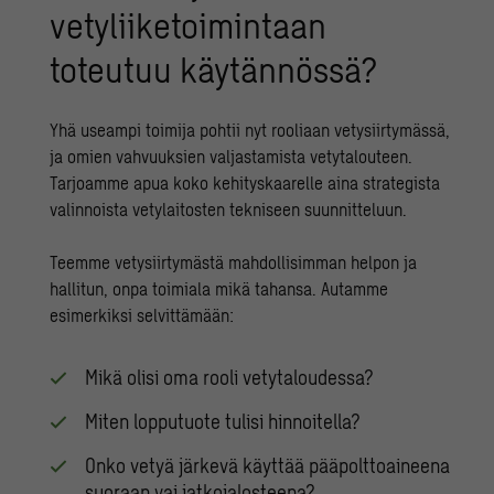
vetyliiketoimintaan
toteutuu käytännössä?
Yhä useampi toimija pohtii nyt rooliaan vetysiirtymässä,
ja omien vahvuuksien valjastamista vetytalouteen.
Tarjoamme apua koko kehityskaarelle aina
strategista
valinnoista
vetylaitosten tekniseen suunnitteluun
.
Teemme vetysiirtymästä mahdollisimman helpon ja
hallitun, onpa toimiala mikä tahansa. Autamme
esimerkiksi selvittämään:
Mikä olisi oma rooli vetytaloudessa?
Miten lopputuote tulisi hinnoitella?
Onko vetyä järkevä käyttää pääpolttoaineena
suoraan vai jatkojalosteena?