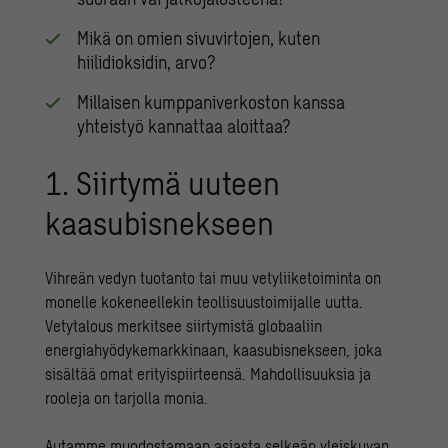
Mikä on omien sivuvirtojen, kuten
hiilidioksidin, arvo?
Millaisen kumppaniverkoston kanssa
yhteistyö kannattaa aloittaa?
1. Siirtymä uuteen
kaasubisnekseen
Vihreän vedyn tuotanto tai muu vetyliiketoiminta on
monelle kokeneellekin teollisuustoimijalle uutta.
Vetytalous merkitsee siirtymistä globaaliin
energiahyödykemarkkinaan, kaasubisnekseen, joka
sisältää omat erityispiirteensä. Mahdollisuuksia ja
rooleja on tarjolla monia.
Autamme muodostamaan asiasta selkeän yleiskuvan