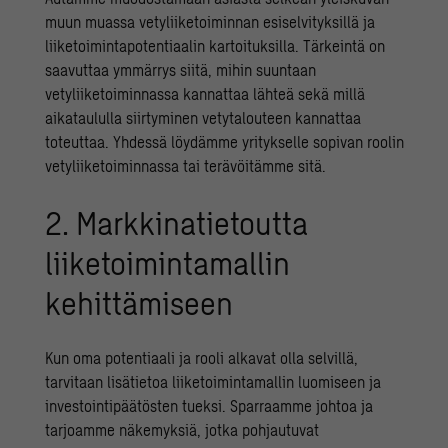
muun muassa vetyliiketoiminnan esiselvityksillä ja
liiketoimintapotentiaalin kartoituksilla. Tärkeintä on
saavuttaa ymmärrys siitä, mihin suuntaan
vetyliiketoiminnassa kannattaa lähteä sekä millä
aikataululla siirtyminen vetytalouteen kannattaa
toteuttaa. Yhdessä löydämme yritykselle sopivan roolin
vetyliiketoiminnassa tai terävöitämme sitä.
2. Markkinatietoutta
liiketoimintamallin
kehittämiseen
Kun oma potentiaali ja rooli alkavat olla selvillä,
tarvitaan lisätietoa liiketoimintamallin luomiseen ja
investointipäätösten tueksi. Sparraamme johtoa ja
tarjoamme näkemyksiä, jotka pohjautuvat