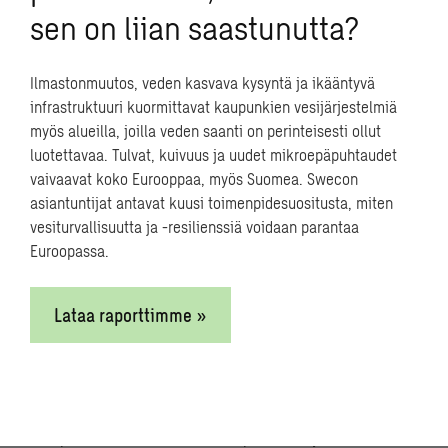
sen on liian saastunutta?
ymmärtäminen ja regulaation tulevaisuusnäkymien
hahmottaminen ovat erityisen tärkeitä
vetyliiketoiminnassa.
Ilmastonmuutos, veden kasvava kysyntä ja ikääntyvä
infrastruktuuri kuormittavat kaupunkien vesijärjestelmiä
Tavoitteena on varautua mahdollisimman huolellisesti
myös alueilla, joilla veden saanti on perinteisesti ollut
siihen, mihin lainsäädäntö on menossa ja miten se
luotettavaa. Tulvat, kuivuus ja uudet mikroepäpuhtaudet
vaikuttaa vetyliiketoimintaan kotimaassa, Euroopassa
vaivaavat koko Eurooppaa, myös Suomea. Swecon
ja globaalisti.
asiantuntijat antavat kuusi toimenpidesuositusta, miten
vesiturvallisuutta ja -resilienssiä voidaan parantaa
4. Vetylaitoksen tekninen
Euroopassa.
suunnittelu ja toteutus
Lataa raporttimme »
Monet toimijat ovat vetyliiketoiminnan kehittämisessä
jo pitkällä. Jos investointipäätös on tehty, on aika
toteuttaa kalusto- ja laitehankinnat sekä suunnitella
uusi vetytuotantolaitos. Tarjoamme apua kilpailutuksiin,
sopimusneuvotteluihin, luvitusprosessiin ja