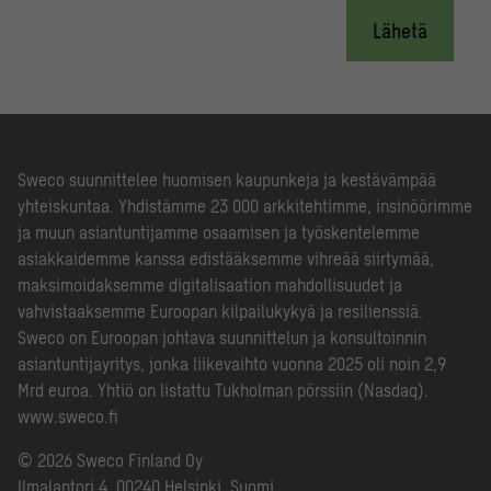
Lähetä
Sweco suunnittelee huomisen kaupunkeja ja kestävämpää
yhteiskuntaa. Yhdistämme 23 000 arkkitehtimme, insinöörimme
ja muun asiantuntijamme osaamisen ja työskentelemme
asiakkaidemme kanssa edistääksemme vihreää siirtymää,
maksimoidaksemme digitalisaation mahdollisuudet ja
vahvistaaksemme Euroopan kilpailukykyä ja resilienssiä.
Sweco on Euroopan johtava suunnittelun ja konsultoinnin
asiantuntijayritys, jonka liikevaihto vuonna 2025 oli noin 2,9
Mrd euroa. Yhtiö on listattu Tukholman pörssiin (Nasdaq).
www.sweco.fi
© 2026 Sweco Finland Oy
Ilmalantori 4, 00240 Helsinki, Suomi