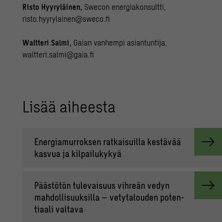
Risto Hyyryläinen,
Swecon energiakonsultti,
risto.hyyrylainen@sweco.fi
Waltteri Salmi,
Gaian vanhempi asiantuntija,
waltteri.salmi@gaia.fi
Lisää ai­hees­ta
Ener­gia­mur­rok­sen rat­kai­suil­la kes­tä­vää
kas­vua ja kil­pai­lu­ky­kyä
Pääs­tö­tön tu­le­vai­suus vih­reän vedyn
mah­dol­li­suuk­sil­la – ve­ty­ta­lou­den po­ten­
ti­aa­li val­ta­va