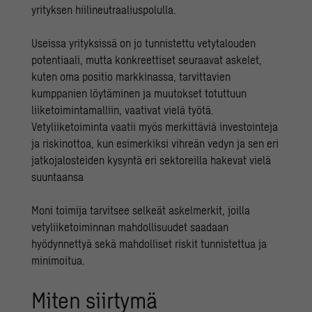
yrityksen hiilineutraaliuspolulla.
Useissa yrityksissä on jo tunnistettu vetytalouden
potentiaali, mutta konkreettiset seuraavat askelet,
kuten oma positio markkinassa, tarvittavien
kumppanien löytäminen ja muutokset totuttuun
liiketoimintamalliin, vaativat vielä työtä.
Vetyliiketoiminta vaatii myös merkittäviä investointeja
ja riskinottoa, kun esimerkiksi vihreän vedyn ja sen eri
jatkojalosteiden kysyntä eri sektoreilla hakevat vielä
suuntaansa
Moni toimija tarvitsee selkeät askelmerkit, joilla
vetyliiketoiminnan mahdollisuudet saadaan
hyödynnettyä sekä mahdolliset riskit tunnistettua ja
minimoitua.
Miten siirtymä