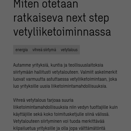
Miten otetaan
ratkaiseva next step
vetyliiketoiminnassa
energia
vihreä siirtymä
vetytalous
Autamme yrityksiä, kuntia ja teollisuuslaitoksia
siirtymään hallitusti vetytalouteen. Valmiit askelmerkit
luovat varmuutta astuttaessa vetyliiketoimintaan, joka
luo yrityksille uusia liiketoimintamahdollisuuksia.
Vihreä vetytalous
tarjoaa suuria
liiketoimintamahdollisuuksia niin vedyn tuottajille kuin
käyttäjille sekä koko toimitusketjulle siinä välissä.
Vetytalouteen siirtyminen voi tuoda merkittävää
kilpailuetua yrityksille ja olla jopa välttämätöntä