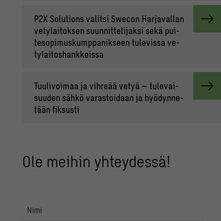
P2X So­lu­tions va­lit­si Swecon Har­ja­val­lan
ve­ty­lai­tok­sen suun­nit­te­li­jak­si sekä pui­
te­so­pi­mus­kump­pa­nik­seen tu­le­vis­sa ve­
ty­lai­tos­hank­keis­sa
Tuu­li­voi­maa ja vih­re­ää vetyä – tu­le­vai­
suu­den sähkö va­ras­toi­daan ja hyö­dyn­ne­
tään fik­sus­ti
Ole mei­hin yh­tey­des­sä!
Nimi