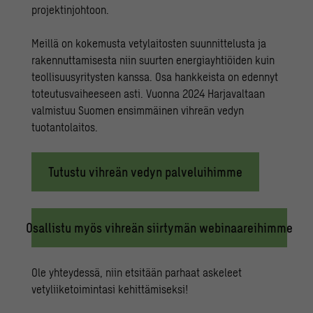
projektinjohtoon
.
Meillä on kokemusta vetylaitosten suunnittelusta ja
rakennuttamisesta niin suurten energiayhtiöiden kuin
teollisuusyritysten kanssa. Osa hankkeista on edennyt
toteutusvaiheeseen asti. Vuonna 2024 Harjavaltaan
valmistuu
Suomen ensimmäinen vihreän vedyn
tuotantolaitos
.
Tutustu vihreän vedyn palveluihimme
Osallistu myös vihreän siirtymän webinaareihimme
Ole yhteydessä, niin etsitään parhaat askeleet
vetyliiketoimintasi kehittämiseksi!