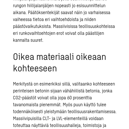
rungon hiilijalanjäljen nopeasti jo esisuunnittelun
aikana. Päätöksentekijät saavat näin jo varhaisessa
vaiheessa tietoa eri vaihtoehdoista ja niiden
päästövaikutuksista. Massiivisissa teollisuuskohteissa
eri runkovaihtoehtojen erot voivat olla päästöjen
kannalta suuret.
Oikea materiaali oikeaan
kohteeseen
Merkitystä on esimerkiksi sillä, valitaanko kohteeseen
perinteisen betonin sijaan vähähiilistä betonia, jonka
CO2-päästöt voivat olla jopa 60 prosenttia
tavanomaista pienemmät. Myös puun käyttö tulee
todennäköisesti yleistymään teollisuusrakentamisessa.
Massiivipuisilla CLT- ja LVL-elementeillä voidaan
toteuttaa näyttäviä teollisuushalleja, toimistoja ja