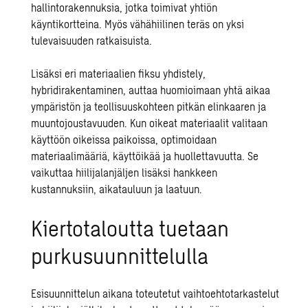
hallintorakennuksia, jotka toimivat yhtiön
käyntikortteina. Myös vähähiilinen teräs on yksi
tulevaisuuden ratkaisuista.
Lisäksi eri materiaalien fiksu yhdistely,
hybridirakentaminen, auttaa huomioimaan yhtä aikaa
ympäristön ja teollisuuskohteen pitkän elinkaaren ja
muuntojoustavuuden. Kun oikeat materiaalit valitaan
käyttöön oikeissa paikoissa, optimoidaan
materiaalimääriä, käyttöikää ja huollettavuutta. Se
vaikuttaa hiilijalanjäljen lisäksi hankkeen
kustannuksiin, aikatauluun ja laatuun.
Kiertotaloutta tuetaan
purkusuunnittelulla
Esisuunnittelun aikana toteutetut vaihtoehtotarkastelut