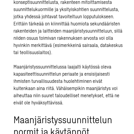
konseptisuunnittelusta, rakenteen mitoittamisesta
suunnittelukuormille ja yksityiskohtien suunnittelusta,
jotka yhdessä johtavat tavoiteltuun lopputulokseen.
Erittäin tärkeää on kiinnittää huomiota sekundääristen
rakenteiden ja laitteiden maanjäristysuunnitteluun, sillä
niiden osuus toimivan rakennuksen arvosta voi olla
hyvinkin merkittävä (esimerkkeinä sairaala,
datakeskus
tai teollisuuslaitos).
Maanjäristyssuunnittelussa laajalti käytössä oleva
kapasiteettisuunnittelun periaate ja ensisijaisesti
ihmisten turvallisuudesta huolehtiminen eivät
kuitenkaan aina riitä. Vähäisempikin maanjäristys voi
aiheuttaa niin suuret taloudelliset menetykset, että ne
eivät ole hyväksyttävissä.
Maanjäristyssuunnittelun
normit ja käytännöt