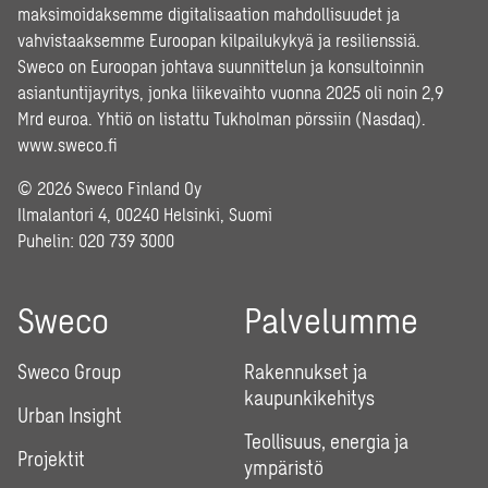
maksimoidaksemme digitalisaation mahdollisuudet ja
vahvistaaksemme Euroopan kilpailukykyä ja resilienssiä.
Sweco on Euroopan johtava suunnittelun ja konsultoinnin
asiantuntijayritys, jonka liikevaihto vuonna 2025 oli noin 2,9
Mrd euroa. Yhtiö on listattu Tukholman pörssiin (Nasdaq).
www.sweco.fi
© 2026 Sweco Finland Oy
Ilmalantori 4, 00240 Helsinki, Suomi
Puhelin:
020 739 3000
Sweco
Palvelumme
Sweco Group
Rakennukset ja
kaupunkikehitys
Urban Insight
Teollisuus, energia ja
Projektit
ympäristö