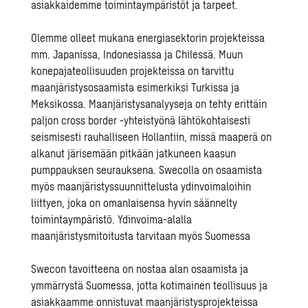
asiakkaidemme toimintaympäristöt ja tarpeet.
Olemme olleet mukana energiasektorin projekteissa
mm. Japanissa, Indonesiassa ja Chilessä. Muun
konepajateollisuuden projekteissa on tarvittu
maanjäristysosaamista esimerkiksi Turkissa ja
Meksikossa. Maanjäristysanalyyseja on tehty erittäin
paljon cross border -yhteistyönä lähtökohtaisesti
seismisesti rauhalliseen Hollantiin, missä maaperä on
alkanut järisemään pitkään jatkuneen kaasun
pumppauksen seurauksena. Swecolla on osaamista
myös maanjäristyssuunnittelusta ydinvoimaloihin
liittyen, joka on omanlaisensa hyvin säännelty
toimintaympäristö. Ydinvoima-alalla
maanjäristysmitoitusta tarvitaan myös Suomessa
Swecon tavoitteena on nostaa alan osaamista ja
ymmärrystä Suomessa, jotta kotimainen teollisuus ja
asiakkaamme onnistuvat maanjäristysprojekteissa