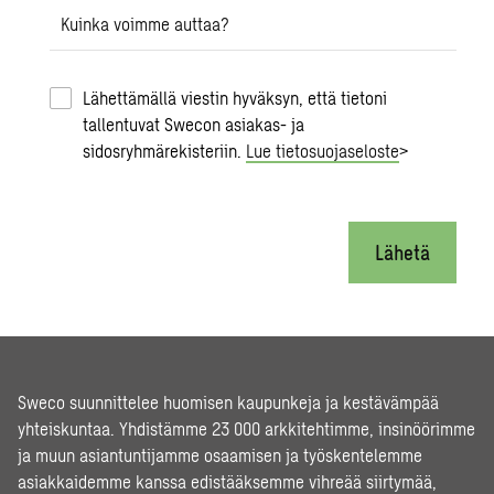
Kuinka voimme auttaa?
Lähettämällä viestin hyväksyn, että tietoni
tallentuvat Swecon asiakas- ja
sidosryhmärekisteriin.
Lue tietosuojaseloste
>
Lähetä
Sweco suunnittelee huomisen kaupunkeja ja kestävämpää
yhteiskuntaa. Yhdistämme 23 000 arkkitehtimme, insinöörimme
ja muun asiantuntijamme osaamisen ja työskentelemme
asiakkaidemme kanssa edistääksemme vihreää siirtymää,