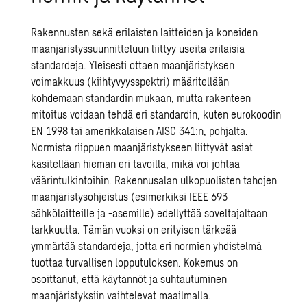
Rakennusten sekä erilaisten laitteiden ja koneiden
maanjäristyssuunnitteluun liittyy useita erilaisia
standardeja. Yleisesti ottaen maanjäristyksen
voimakkuus (kiihtyvyysspektri) määritellään
kohdemaan standardin mukaan, mutta rakenteen
mitoitus voidaan tehdä eri standardin, kuten eurokoodin
EN 1998 tai amerikkalaisen AISC 341:n, pohjalta.
Normista riippuen maanjäristykseen liittyvät asiat
käsitellään hieman eri tavoilla, mikä voi johtaa
väärintulkintoihin. Rakennusalan ulkopuolisten tahojen
maanjäristysohjeistus (esimerkiksi IEEE 693
sähkölaitteille ja -asemille) edellyttää soveltajaltaan
tarkkuutta. Tämän vuoksi on erityisen tärkeää
ymmärtää standardeja, jotta eri normien yhdistelmä
tuottaa turvallisen lopputuloksen. Kokemus on
osoittanut, että käytännöt ja suhtautuminen
maanjäristyksiin vaihtelevat maailmalla.