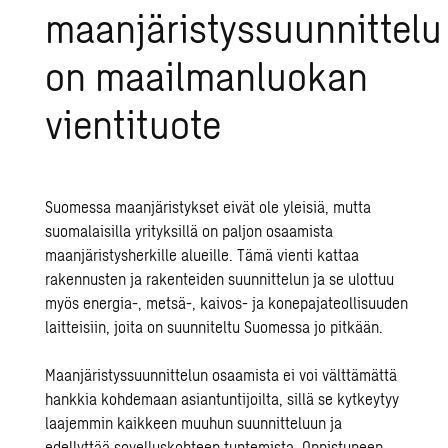
maanjäristyssuunnittelu
on maailmanluokan
vientituote
Suomessa maanjäristykset eivät ole yleisiä, mutta
suomalaisilla yrityksillä on paljon osaamista
maanjäristysherkille alueille. Tämä vienti kattaa
rakennusten ja rakenteiden suunnittelun ja se ulottuu
myös energia-, metsä-, kaivos- ja konepajateollisuuden
laitteisiin, joita on suunniteltu Suomessa jo pitkään.
Maanjäristyssuunnittelun osaamista
ei voi välttämättä
hankkia kohdemaan asiantuntijoilta, sillä se kytkeytyy
laajemmin kaikkeen muuhun suunnitteluun ja
edellyttää sovelluskohteen tuntemista. Onnistuneen