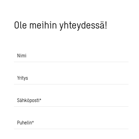
Ole mei­hin yh­tey­des­sä!
Nimi
Yritys
Sähköposti
*
Puhelin
*