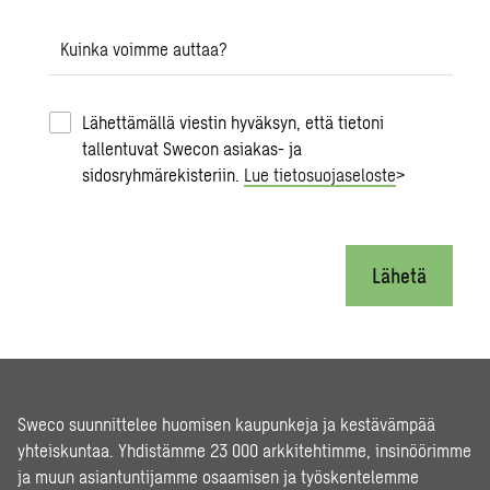
Kuinka voimme auttaa?
Lähettämällä viestin hyväksyn, että tietoni
tallentuvat Swecon asiakas- ja
sidosryhmärekisteriin.
Lue tietosuojaseloste
>
Lähetä
Sweco suunnittelee huomisen kaupunkeja ja kestävämpää
yhteiskuntaa. Yhdistämme 23 000 arkkitehtimme, insinöörimme
ja muun asiantuntijamme osaamisen ja työskentelemme