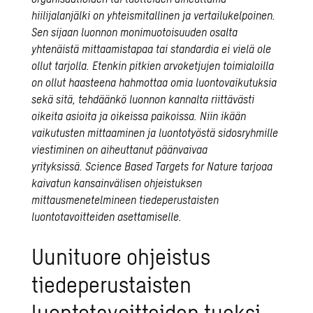
hiilijalanjälki on yhteismitallinen ja vertailukelpoinen.
Sen sijaan luonnon monimuotoisuuden osalta
yhtenäistä mittaamistapaa tai standardia ei vielä ole
ollut tarjolla.
Etenkin pitkien arvoketjujen toimialoilla
on ollut haasteena hahmottaa omia luontovaikutuksia
sekä sitä, tehdäänkö luonnon kannalta riittävästi
oikeita asioita ja oikeissa paikoissa. Niin ikään
vaikutusten mittaaminen ja luontotyöstä sidosryhmille
viestiminen on aiheuttanut päänvaivaa
yrityksissä.
Science Based Targets for Nature
tarjoaa
kaivatun kansainvälisen ohjeistuksen
mittausmenetelmineen tiedeperustaisten
luontotavoitteiden asettamiselle.
Uunituore ohjeistus
tiedeperustaisten
luontotavoitteiden tueksi