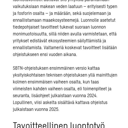
vaikutuksiaan makean veden laatuun – erityisesti typen
ja fosforin osalta – ja määrään, sekä suojelemaan ja
ennallistamaan maaekosysteemejä. Luonnolle asetetut
tiedepohjaiset tavoitteet tukevat suoraan luonnon
monimuotoisuutta, sillä niiden avulla varmistetaan, että
yritykset edistävät ekosysteemien säilyttämistä ja
ennallistamista. Valtameriä koskevat tavoitteet lisätään
ohjeistukseen ensi vuoden aikana.
SBTN-ohjeistuksen ensimmäinen versio kattaa
yksityiskohtaisen teknisen ohjeistuksen yllä mainittujen
kolmen ensimmäisen vaiheen osalta, kun taas
viimeisten kahden vaiheen osalta, eli toimenpiteet ja
seuranta, lisäohjeet julkaistaan vuonna 2024.
Lopullinen, viisi askelta sisältävä kattava ohjeistus
julkaistaan vuonna 2025.
Tavoitteellinen luontotyö