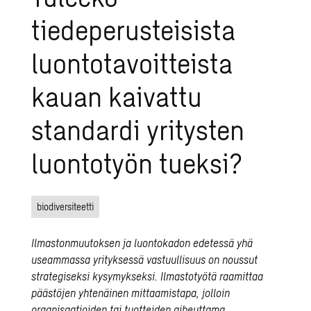
tiedeperusteisista
luontotavoitteista
kauan kaivattu
standardi yritysten
luontotyön tueksi?
biodiversiteetti
Ilmastonmuutoksen ja luontokadon edetessä yhä
useammassa yrityksessä vastuullisuus on noussut
strategiseksi kysymykseksi. Ilmastotyötä raamittaa
päästöjen yhtenäinen mittaamistapa, jolloin
organisaatioiden tai tuotteiden aiheuttama