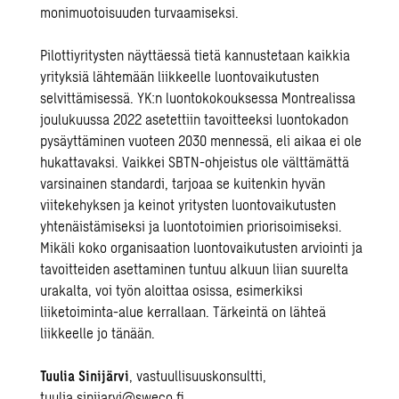
monimuotoisuuden turvaamiseksi.
Pilottiyritysten näyttäessä tietä kannustetaan kaikkia
yrityksiä lähtemään liikkeelle luontovaikutusten
selvittämisessä. YK:n luontokokouksessa Montrealissa
joulukuussa 2022 asetettiin tavoitteeksi luontokadon
pysäyttäminen vuoteen 2030 mennessä, eli aikaa ei ole
hukattavaksi. Vaikkei SBTN-ohjeistus ole välttämättä
varsinainen standardi, tarjoaa se kuitenkin hyvän
viitekehyksen ja keinot yritysten luontovaikutusten
yhtenäistämiseksi ja luontotoimien priorisoimiseksi.
Mikäli koko organisaation luontovaikutusten arviointi ja
tavoitteiden asettaminen tuntuu alkuun liian suurelta
urakalta, voi työn aloittaa osissa, esimerkiksi
liiketoiminta-alue kerrallaan. Tärkeintä on lähteä
liikkeelle jo tänään.
Tuulia Sinijärvi
, vastuullisuuskonsultti,
tuulia.sinijarvi@sweco.fi