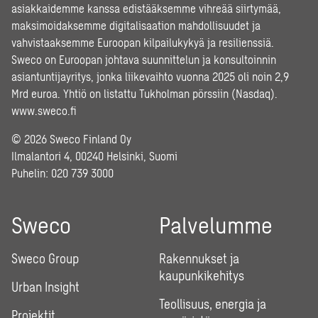
asiakkaidemme kanssa edistääksemme vihreää siirtymää,
maksimoidaksemme digitalisaation mahdollisuudet ja
vahvistaaksemme Euroopan kilpailukykyä ja resilienssiä.
Sweco on Euroopan johtava suunnittelun ja konsultoinnin
asiantuntijayritys, jonka liikevaihto vuonna 2025 oli noin 2,9
Mrd euroa. Yhtiö on listattu Tukholman pörssiin (Nasdaq).
www.sweco.fi
© 2026 Sweco Finland Oy
Ilmalantori 4, 00240 Helsinki, Suomi
Puhelin:
020 739 3000
Sweco
Palvelumme
Sweco Group
Rakennukset ja
kaupunkikehitys
Urban Insight
Teollisuus, energia ja
Projektit