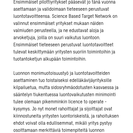
Ensimmäiset pilottiyritykset pääsevät jo tänä vuonna
asettamaan ja validoimaan tieteeseen perustuvat
luontotavoitteensa. Science Based Target Network on
valinnut ensimmäiset yritykset mukaan näiden
valmiuden perusteella, ja ne edustavat aloja ja
arvoketjuja, joilla on suuri vaikutus luontoon.
Ensimmäiset tieteeseen perustuvat luontotavoitteet
tulevat keskittymään yritysten suoriin toimintoihin ja
tuotantoketjun alkupään toimintoihin.
Luonnon monimuotoisuustyö ja luontotavoitteiden
asettaminen tuo toistaiseksi edelläkävijäyrityksille
kilpailuetua, mutta sidosryhmäodotusten kasvaessa ja
sääntelyn tiukentuessa luontovaikutusten minimointi
tulee olemaan pikemminkin licence to operate -
kysymys. Jo nyt monet rahoittajat ja sijoittajat ovat
kiinnostuneita yritysten luontoriskeistä, ja rahoituksen
ehdot voivat olla edullisemmat, mikäli yritys pystyy
osoittamaan merkittäviä toimenpiteitä luonnon