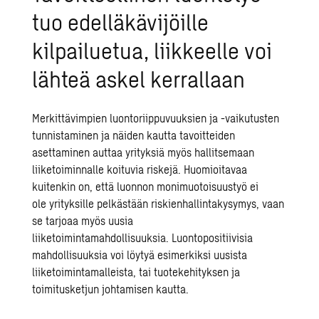
tuo edelläkävijöille
kilpailuetua, liikkeelle voi
lähteä askel kerrallaan
Merkittävimpien luontoriippuvuuksien ja -vaikutusten
tunnistaminen ja näiden kautta tavoitteiden
asettaminen auttaa yrityksiä myös hallitsemaan
liiketoiminnalle koituvia riskejä. Huomioitavaa
kuitenkin on, että luonnon monimuotoisuustyö ei
ole yrityksille pelkästään riskienhallintakysymys, vaan
se tarjoaa myös uusia
liiketoimintamahdollisuuksia. Luontopositiivisia
mahdollisuuksia voi löytyä esimerkiksi uusista
liiketoimintamalleista, tai tuotekehityksen ja
toimitusketjun johtamisen kautta.