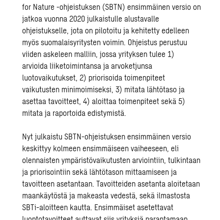
for Nature
-ohjeistuksen (SBTN) ensimmäinen versio on
jatkoa vuonna 2020 julkaistulle alustavalle
ohjeistukselle, jota on pilotoitu ja kehitetty edelleen
myös suomalaisyritysten voimin. Ohjeistus perustuu
viiden askeleen malliin, jossa yrityksen tulee 1)
arvioida liiketoimintansa ja arvoketjunsa
luotovaikutukset, 2) priorisoida toimenpiteet
vaikutusten minimoimiseksi, 3) mitata lähtötaso ja
asettaa tavoitteet, 4) aloittaa toimenpiteet sekä 5)
mitata ja raportoida edistymistä.
Nyt julkaistu SBTN-ohjeistuksen ensimmäinen versio
keskittyy kolmeen ensimmäiseen vaiheeseen, eli
olennaisten ympäristövaikutusten arviointiin, tulkintaan
ja priorisointiin sekä lähtötason mittaamiseen ja
tavoitteen asetantaan. Tavoitteiden asetanta aloitetaan
maankäytöstä ja makeasta vedestä, sekä ilmastosta
SBTi-aloitteen kautta. Ensimmäiset asetettavat
luontotavoitteet auttavat siis yrityksiä parantamaan