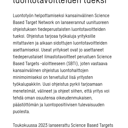
Luontotyön helpottamiseksi kansainvälinen
Science
Based Target Network
on lanseerannut uunituoreen
ohjeistuksen tiedeperustaisten luontotavoitteiden
tueksi. Ohjeistus tarjoaa työkaluja yrityksille
mitattavien ja aikaan sidottujen luontotavoitteiden
asettamiseksi. Useat yritykset ovat jo asettaneet
tiedeperustaiset ilmastotavoitteet perustuen
Science
Based Targets -aloitteeseen
(SBTi), joten vastaava
kansainvälinen ohjeistus luontohaittojen
minimoimiseksi on tervetullut lisä yritysten
työkalupakkiin. Uusi ohjeistus pyrkii tarjoamaan
menetelmät, välineet ja ohjeet siihen, että yritys voi
tehdä oman osuutensa oikeudenmukaisen,
päästöttömän ja luontopositiivisen tulevaisuuden
puolesta.
Toukokuussa 2023 lanseerattu
Science Based Targets