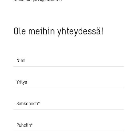
Ole mei­hin yh­tey­des­sä!
Nimi
Yritys
Sähköposti
*
Puhelin
*