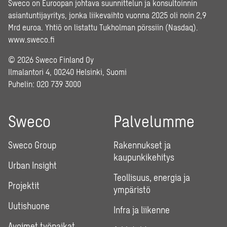
Sweco on Euroopan johtava suunnittelun ja konsultoinnin
asiantuntijayritys, jonka liikevaihto vuonna 2025 oli noin 2,9
Mrd euroa. Yhtiö on listattu Tukholman pörssiin (Nasdaq).
www.sweco.fi
© 2026 Sweco Finland Oy
Ilmalantori 4, 00240 Helsinki, Suomi
Puhelin:
020 739 3000
Sweco
Palvelumme
Sweco Group
Rakennukset ja
kaupunkikehitys
Urban Insight
Teollisuus, energia ja
Projektit
ympäristö
Uutishuone
Infra ja liikenne
Avoimet työpaikat