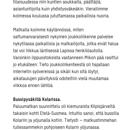
tilaisuudessa niin kuntien asukkaita, päättäjiä,
asiantuntijoita kuin yhdistysväkeäkin. Vierailimme
kolmessa koulussa jututtamassa paikallisia nuoria.
Matkalla koimme käytännössä, miten
sattumanvaraisesti nykyinen joukkoliikenne palvelee
nykytilassa paikallisia ja matkailijoita, jotka eivät halua
tai voi liikkua läntisessä Lapissa henkilöautolla.
Varsinkin lippuostoksista vastanneen Mikon pää rasittui
jo etukäteen: Tieto joukkoliikenteestä oli hajallaan
internetin syövereissä ja sikäli kun sitä löytyi,
aikataulujen päivityksiä odoteltiin vielä muutamaa
viikkoa ennen lähtöä.
Bussipysäkillä Kolarissa.
Paluumatkan suunnittelu oli kiemuraista Kilpisjärveltä
takaisin kohti Etelä-Suomea. Intuitio sanoi, että bussilla
Kolariin ja yöjunalla kotiin. Tietysti – matkustimmehan
tullessammekin pohjoiseen Kolarin yöjunassa.