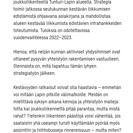
joukkoliikenteellä Tunturi-Lapin alueella. Strategia
toimii jatkossa seutukunnan kestävän liikkumisen
edistämistä ohjaavana asiakirjana ja mahdollistaa
alueen kestävää liikkumista edistävien infrahankkeiden
toteutumista. Tuloksia on odotettavissa
vuodenvaihteessa 2022–2023.
Hienoa, että neljän kunnan aktiiviset yhdysihmiset ovat
ottaneet pysyvän yhteistyön rakentamisen vastuulleen.
Olennaista on, mitä tapahtuu tämän lyhyen
strategiatyön jälkeen.
Kestävyyden ratkaisut voivat olla haastavia – emmehän
voi mitään Lapin pitkille välimatkoille. Meidän on
mietittävä syksyn aikana keinoja ja yhteistyön malleja:
totta kai joukkoliikennettä pitää parantaa, mutta mistä
rahat? Tietenkin liikenteen päästöjä voisi vähentää, jos
saataisiin yhä useampi turisti käyttämään pyörää myös
asiointiin ja hiihtobusseja rinnereissuun – mutta miten?