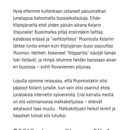
Hyvä ettemme kuitenkaan ostaneet paluumatkan
junalippua katsomatta bussiaikatauluja. Eihän
Kilpisjärveltä ehdi yhden päivän aikana Kolarin
iltajunalle! Bussimatka pitää ensinnäkin taittaa
kahdessa erässä ja ”vaihtoyhteys” Muoniosta Kolariin
lähtee
tuntia ennen kuin Kilpisjärven bussi saavuttaa
Muonion
. Hehheh. Kokeneet ”Kilpparilla” kävijät tämän
toki tietävät, ja niinpä istumme heidän kanssaan aivan
eri bussissa – kohti Rovaniemen yöjunaa.
Lopulta opimme reissussa, että Muoniostakin olisi
päässyt Kolarin junalle, kun vain olisi osannut etsiä
junataksia internetin syövereistä. Ensi kerralla meillä
on siis valinnanvaraa matkaketjuissa – elleivät
aikataulut taas muutu… Matkaketjujen heikot lenkit ja
haasteet tulivat siis tutuiksi.