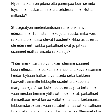
Myös matkainfon pitäisi olla parempaa kuin se mitä
löysimme matkavalmisteluja tehdessämme. Mutta
millaista?
Strategiatyön mielenkiintoisin vaihe onkin nyt
edessämme: Tunnistammeko jotain uutta, mikä voisi
ratkaista olemassa olevat haasteet? Miksi asiat eivät
ole edenneet, vaikka paikalliset ovat jo pitkään
osanneet esittää viisaita ratkaisuja?
Yhden merkittävän oivalluksen olemme saaneet
kuunnellessamme paikallisten huolia ja kuvatessamme
heidän kyliään halkovia valtateitä sekä kaikkein
haavoittuvimmille liikkujille osoitettuja kapoisia
marginaaleja: Aivan kuten porot eivät ylitä tietämme
vaan meidän tiemme ylittävät niiden reitit, paikalliset
ihmisetkään eivät lainaa valtatien laitaa arkielämänsä
liikkumistarpeisiin, vaan valtatiet lainaavat kansallisiin
tarkoituksiin paikallisten arkiympäristöä. Olemmekohan