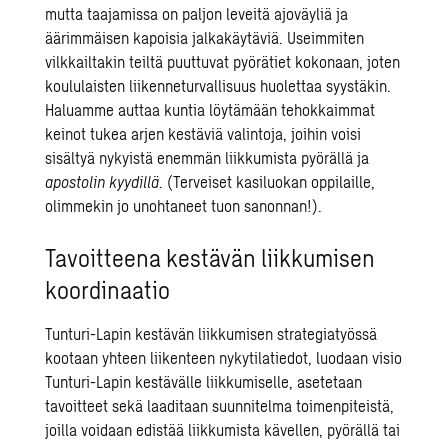
mutta taajamissa on paljon leveitä ajoväyliä ja
äärimmäisen kapoisia jalkakäytäviä. Useimmiten
vilkkailtakin teiltä puuttuvat pyörätiet kokonaan, joten
koululaisten liikenneturvallisuus huolettaa syystäkin.
Haluamme auttaa kuntia löytämään tehokkaimmat
keinot tukea arjen kestäviä valintoja, joihin voisi
sisältyä nykyistä enemmän liikkumista pyörällä ja
apostolin kyydillä
. (Terveiset kasiluokan oppilaille,
olimmekin jo unohtaneet tuon sanonnan!).
Tavoitteena kestävän liikkumisen
koordinaatio
Tunturi-Lapin kestävän liikkumisen strategiatyössä
kootaan yhteen liikenteen nykytilatiedot, luodaan visio
Tunturi-Lapin kestävälle liikkumiselle, asetetaan
tavoitteet sekä laaditaan suunnitelma toimenpiteistä,
joilla voidaan edistää liikkumista kävellen, pyörällä tai