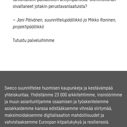
oivaltaneet jotakin perustavanlaatuista?
–
Jani Päivänen
, suunnittelupäällikkö ja
Mikko Raninen
,
projektipäällikkö
Tutustu palveluihimme
Sweco suunnittelee huomisen kaupunkeja ja kestävämpää
yhteiskuntaa. Yhdistämme 23 000 arkkitehtimme, insinöörimme
ja muun asiantuntijamme osaamisen ja työskentelemme
asiakkaidemme kanssa edistääksemme vihreää siirtymää,
maksimoidaksemme digitalisaation mahdollisuudet ja
vahvistaaksemme Euroopan kilpailukykyä ja resilienssiä.