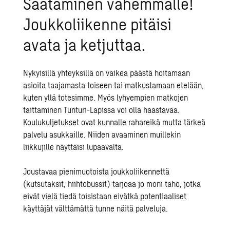
Säätäminen vähemmälle!
Joukkoliikenne pitäisi
avata ja ketjuttaa.
Nykyisillä yhteyksillä on vaikea päästä hoitamaan
asioita taajamasta toiseen tai matkustamaan etelään,
kuten yllä totesimme. Myös lyhyempien matkojen
taittaminen Tunturi-Lapissa voi olla haastavaa.
Koulukuljetukset ovat kunnalle rahareikä mutta tärkeä
palvelu asukkaille. Niiden avaaminen muillekin
liikkujille näyttäisi lupaavalta.
Joustavaa pienimuotoista joukkoliikennettä
(kutsutaksit, hiihtobussit) tarjoaa jo moni taho, jotka
eivät vielä tiedä toisistaan eivätkä potentiaaliset
käyttäjät välttämättä tunne näitä palveluja.