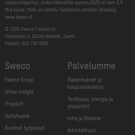
asiantuntijayritys, jonka liikevaihto vuonna 2025 oli noin 2,9
Mrd euroa. Yhtiö on listattu Tukholman pörssiin (Nasdaq).
www.sweco.fi
© 2026 Sweco Finland Oy
Ilmalantori 4, 00240 Helsinki, Suomi
Puhelin:
020 739 3000
Sweco
Palvelumme
Sweco Group
Rakennukset ja
kaupunkikehitys
Urban Insight
Teollisuus, energia ja
Projektit
ympäristö
Uutishuone
Infra ja liikenne
Avoimet työpaikat
Arkkitehtuuri