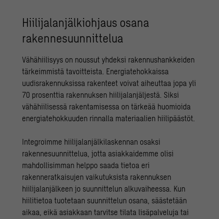
Hiilijalanjälkiohjaus osana
rakennesuunnittelua
Vähähiilisyys on noussut yhdeksi rakennushankkeiden
tärkeimmistä tavoitteista. Energiatehokkaissa
uudisrakennuksissa rakenteet voivat aiheuttaa jopa yli
70 prosenttia rakennuksen hiilijalanjäljestä. Siksi
vähähiilisessä rakentamisessa on tärkeää huomioida
energiatehokkuuden rinnalla materiaalien hiilipäästöt.
Integroimme
hiilijalanjälkilaskennan
osaksi
rakennesuunnittelua, jotta asiakkaidemme olisi
mahdollisimman helppo saada tietoa eri
rakenneratkaisujen vaikutuksista rakennuksen
hiilijalanjälkeen jo suunnittelun alkuvaiheessa. Kun
hiilitietoa tuotetaan suunnittelun osana, säästetään
aikaa, eikä asiakkaan tarvitse tilata lisäpalveluja tai