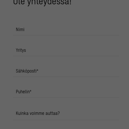
Ole yh­tey­des­sä!
Nimi
Yritys
Sähköposti
*
Puhelin
*
Kuinka voimme auttaa?