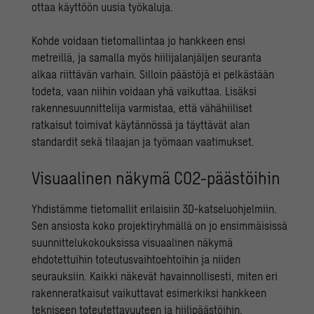
ottaa käyttöön uusia työkaluja.
Kohde voidaan tietomallintaa jo hankkeen ensi
metreillä, ja samalla myös hiilijalanjäljen seuranta
alkaa riittävän varhain. Silloin päästöjä ei pelkästään
todeta, vaan niihin voidaan yhä vaikuttaa. Lisäksi
rakennesuunnittelija varmistaa, että vähähiiliset
ratkaisut toimivat käytännössä ja täyttävät alan
standardit sekä tilaajan ja työmaan vaatimukset.
Visuaalinen näkymä CO2-päästöihin
Yhdistämme tietomallit erilaisiin 3D-katseluohjelmiin.
Sen ansiosta koko projektiryhmällä on jo ensimmäisissä
suunnittelukokouksissa visuaalinen näkymä
ehdotettuihin toteutusvaihtoehtoihin ja niiden
seurauksiin. Kaikki näkevät havainnollisesti, miten eri
rakenneratkaisut vaikuttavat esimerkiksi hankkeen
tekniseen toteutettavuuteen ja hiilipäästöihin.