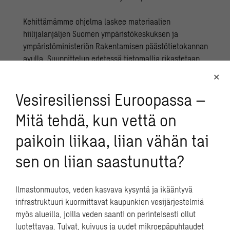
Kehittämämme ohjelma laskee materiaalien
hiilijalanjäljen Suomen ympäristökeskuksen ja
ympäristöministeriön
Rakentamisen päästötietokannan
avulla. Suunnittelun edetessä tietomallia rikastetaan
yksittäisten tuotteiden päästökertoimilla. Näin
vähähiilisyys ohjaa päätöksentekoa hankkeen kaikissa
Vesiresilienssi Euroopassa –
vaiheissa, ja automatisoitu hiililaskenta lisää eri
osapuolten tietoisuutta rakentamisen
Mitä tehdä, kun vettä on
ympäristövaikutuksista.
paikoin liikaa, liian vähän tai
sen on liian saastunutta?
Ilmastonmuutos, veden kasvava kysyntä ja ikääntyvä
infrastruktuuri kuormittavat kaupunkien vesijärjestelmiä
Digitaaliset ratkaisut
myös alueilla, joilla veden saanti on perinteisesti ollut
luotettavaa. Tulvat, kuivuus ja uudet mikroepäpuhtaudet