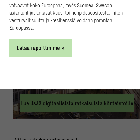
kiinteistöille
vaivaavat koko Eurooppaa, myös Suomea. Swecon
asiantuntijat antavat kuusi toimenpidesuositusta, miten
vesiturvallisuutta ja -resilienssiä voidaan parantaa
Digitaalisilla palveluilla tehostetaan
Euroopassa.
rakennushankkeiden suunnittelua ja toteutusta sekä
tiedon virtausta kiinteistöjen ylläpitoon. Tarjoamme
moderneja automaatio- ja robotiikkateknologioita sekä
Lataa raporttimme »
simulointi- ja optimointityökaluja. Päätöksentekoa
tuetaan visuaalisilla 3D-tietomalleilla ja
virtuaaliympäristöillä sekä rakennusten
hiilijalanjälkilaskennalla, jonka hyödyt näkyvät
rakennuksen koko elinkaarella.
Lue lisää digitaalisista ratkaisuista kiinteistöille