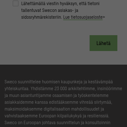
Lähettämällä viestin hyväksyn, että tietoni
tallentuvat Swecon asiakas- ja
sidosryhmärekisteriin.
Lue tietosuojaseloste
>
Lähetä
Sweco suunnittelee huomisen kaupunkeja ja kestävämpää
yhteiskuntaa. Yhdistämme 23 000 arkkitehtimme, insinöörimme
ja muun asiantuntijamme osaamisen ja työskentelemme
asiakkaidemme kanssa edistääksemme vihreää siirtymää,
maksimoidaksemme digitalisaation mahdollisuudet ja
vahvistaaksemme Euroopan kilpailukykyä ja resilienssiä.
Sweco on Euroopan johtava suunnittelun ja konsultoinnin