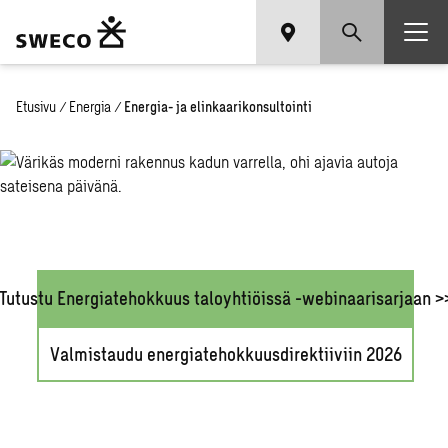
Etusivu
/
Energia
/
Energia- ja elinkaarikonsultointi
Tutustu Energiatehokkuus taloyhtiöissä -webinaarisarjaan >
Valmistaudu energiatehokkuusdirektiiviin 2026