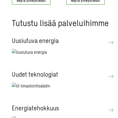
Näytä yhteystiedot
Näytä yhteystiedot
Tu­tus­tu lisää pal­ve­lui­him­me
Uusiu­tu­va ener­gia
Uudet tek­no­lo­giat
Ener­gia­te­hok­kuus