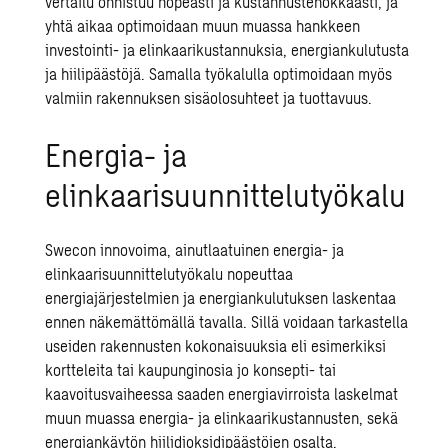
vertailu onnistuu nopeasti ja kustannustehokkaasti, ja
yhtä aikaa optimoidaan muun muassa hankkeen
investointi- ja elinkaarikustannuksia, energiankulutusta
ja hiilipäästöjä. Samalla työkalulla optimoidaan myös
valmiin rakennuksen sisäolosuhteet ja tuottavuus.
E
nergia- ja
elinkaarisuunnittelutyökalu
Swecon innovoima, ainutlaatuinen
energia- ja
elinkaarisuunnittelutyökalu
nopeuttaa
energiajärjestelmien ja energiankulutuksen laskentaa
ennen näkemättömällä tavalla. Sillä voidaan tarkastella
useiden rakennusten kokonaisuuksia eli esimerkiksi
kortteleita tai kaupunginosia jo konsepti- tai
kaavoitusvaiheessa saaden energiavirroista laskelmat
muun muassa energia- ja elinkaarikustannusten, sekä
energiankäytön hiilidioksidipäästöjen osalta.