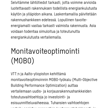
Selvitämme lähtötiedot tarkasti, jotta voimme arvioida
luotettavasti rakennuksen todellista energiankulutusta
käytön ja ylläpidon aikana. Laskentamallia päivitetään
rakennushankkeen edetessä. Lopullinen tavoite-
energiamalli vastaa tarkasti valmista rakennusta. Asia
voidaan todentaa simuloitua ja toteutunutta
energiankulutusta vertailemalla.
Monitavoiteoptimointi
(MOBO)
VTT:n ja Aalto-yliopiston kehittämä
monitavoiteoptimoinnin MOBO-työkalu (Multi-Objective
Building Performance Optimization) auttaa
vertailemaan uudis- ja korjausrakennushankkeiden
toteutusvaihtoehtoja jo investointi- ja
esisuunnitteluvaiheessa. Tuhansien vaihtoehtojen