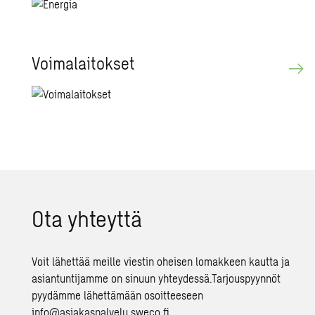
Voi­ma­lai­tok­set
Ota yh­teyt­tä
Voit lähettää meille viestin oheisen lomakkeen kautta ja
asiantuntijamme on sinuun yhteydessä.Tarjouspyynnöt
pyydämme lähettämään osoitteeseen
info@asiakaspalvelu.sweco.fi.