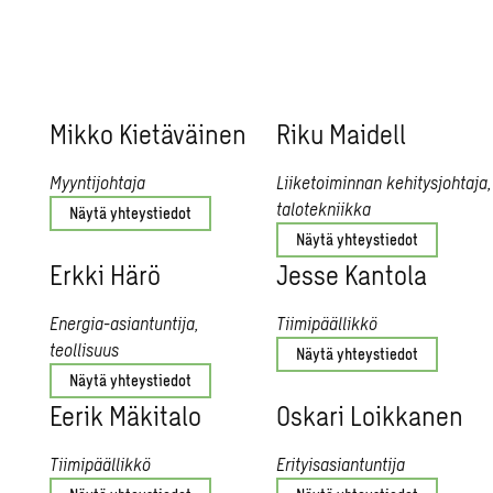
Mikko Kie­tä­väi­nen
Riku Mai­dell
Myyntijohtaja
Liiketoiminnan kehitysjohtaja,
talotekniikka
Näytä yhteystiedot
Näytä yhteystiedot
Erkki Härö
Jesse Kan­to­la
Energia-asiantuntija,
Tiimipäällikkö
teollisuus
Näytä yhteystiedot
Näytä yhteystiedot
Eerik Mä­ki­ta­lo
Os­ka­ri Loik­ka­nen
Tiimipäällikkö
Erityisasiantuntija