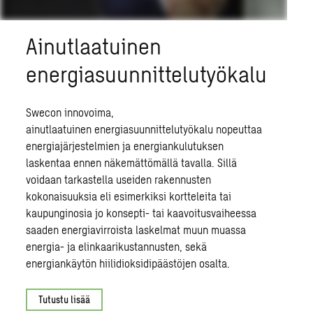
A
inutlaatuinen
energiasuunnittelutyökalu
Swecon innovoima,
ainutlaatuinen
energiasuunnittelutyökalu
nopeuttaa
energiajärjestelmien ja energiankulutuksen
laskentaa ennen näkemättömällä tavalla. Sillä
voidaan tarkastella useiden rakennusten
kokonaisuuksia eli esimerkiksi kortteleita tai
kaupunginosia jo konsepti- tai kaavoitusvaiheessa
saaden energiavirroista laskelmat muun muassa
energia- ja elinkaarikustannusten, sekä
energiankäytön hiilidioksidipäästöjen osalta.
Tutustu lisää