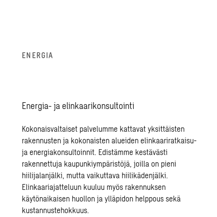
ENER­GIA
Ener­gia- ja elin­kaa­ri­kon­sul­toin­ti
Kokonaisvaltaiset palvelumme kattavat yksittäisten
rakennusten ja kokonaisten alueiden elinkaariratkaisu-
ja energiakonsultoinnit. Edistämme kestävästi
rakennettuja kaupunkiympäristöjä, joilla on pieni
hiilijalanjälki, mutta vaikuttava hiilikädenjälki.
Elinkaariajatteluun kuuluu myös rakennuksen
käytönaikaisen huollon ja ylläpidon helppous sekä
kustannustehokkuus.