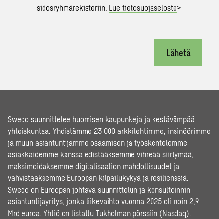
sidosryhmärekisteriin.
Lue tietosuojaseloste
>
Lähetä
Sweco suunnittelee huomisen kaupunkeja ja kestävämpää
yhteiskuntaa. Yhdistämme 23 000 arkkitehtimme, insinöörimme
ja muun asiantuntijamme osaamisen ja työskentelemme
asiakkaidemme kanssa edistääksemme vihreää siirtymää,
maksimoidaksemme digitalisaation mahdollisuudet ja
vahvistaaksemme Euroopan kilpailukykyä ja resilienssiä.
Sweco on Euroopan johtava suunnittelun ja konsultoinnin
asiantuntijayritys, jonka liikevaihto vuonna 2025 oli noin 2,9
Mrd euroa. Yhtiö on listattu Tukholman pörssiin (Nasdaq).