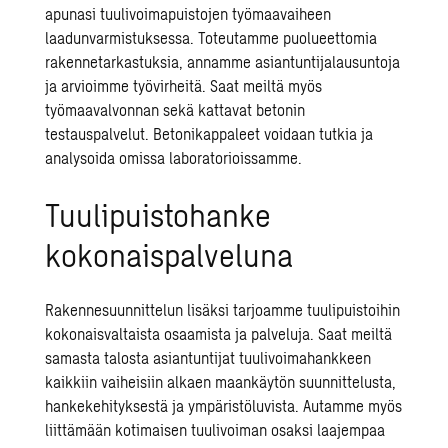
apunasi tuulivoimapuistojen
työmaavaiheen
laadunvarmistuksessa
. Toteutamme puolueettomia
rakennetarkastuksia, annamme asiantuntijalausuntoja
ja arvioimme työvirheitä. Saat meiltä myös
työmaavalvonnan sekä kattavat betonin
testauspalvelut. Betonikappaleet voidaan tutkia ja
analysoida omissa laboratorioissamme.
Tuulipuistohanke
kokonaispalveluna
Rakennesuunnittelun lisäksi tarjoamme tuulipuistoihin
kokonaisvaltaista osaamista ja palveluja. Saat meiltä
samasta talosta asiantuntijat
tuulivoimahankkeen
kaikkiin vaiheisiin
alkaen maankäytön suunnittelusta,
hankekehityksestä ja ympäristöluvista. Autamme myös
liittämään kotimaisen tuulivoiman osaksi laajempaa