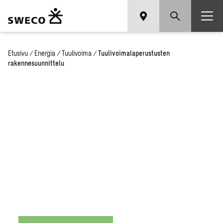
Etusivu
/
Energia
/
Tuulivoima
/
Tuulivoimalaperustusten
rakennesuunnittelu
Tuulivoimaloiden
perustusten
rakennesuunnittelu