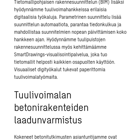
Tietomallipohjaisen rakennesuunnittelun (BIM) lisäksi
hyödynnämme tuulivoimahankkeissa erilaisia
digitaalisia työkaluja.
Parametrinen suunnittelu
lisää
suunnittelun automaatiota, parantaa tiedonkulkua ja
mahdollistaa suunnitelmien nopean päivittämisen koko
hankkeen ajan. Hyödynnämme tuulipuistojen
rakennesuunnittelussa myös kehittämäämme
SmartDrawings-visualisointipalvelua
, joka tuo
tietomallit helposti kaikkien osapuolten käyttöön.
Visuaaliset digityökalut tukevat paperittomia
tuulivoimalatyömaita.
Tuulivoimalan
betonirakenteiden
laadunvarmistus
Kokeneet betonitutkimusten asiantuntijamme ovat