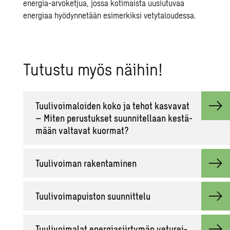
energia-arvoketjua, jossa kotimaista uusiutuvaa
energiaa hyödynnetään esimerkiksi vetytaloudessa.
Tu­tus­tu myös näi­hin!
Tuu­li­voi­ma­loi­den koko ja tehot kas­va­vat
– Miten pe­rus­tuk­set suun­ni­tel­laan kes­tä­
mään val­ta­vat kuor­mat?
Tuu­li­voi­man ra­ken­ta­mi­nen
Tuu­li­voi­ma­puis­ton suun­nit­te­lu
Tuu­li­voi­ma­lat ener­gia­siir­ty­män ve­tu­rei­