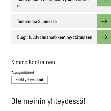
na
Tuu­li­voi­ma Suo­mes­sa
Blogi: tuu­li­voi­ma­hank­keet myö­tä­tuu­leen
Kimmo Kon­tiai­nen
Tiimipäällikkö
Näytä yhteystiedot
Ole mei­hin yh­tey­des­sä!