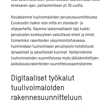
elinkaaren ajan, parhaimmillaan yli 30 vuotta.
Noudatamme tuulivoimaloiden perustussuunnittelussa
Eurokoodin lisäksi noin viittä eri standardi- ja
ohjeperhettä. Käymme laskennallisesti läpi kaikki
perustusten kestävyyteen vaikuttavat ehdot ja ilmiöt.
Esimerkiksi rakenteiden väsymismitoituksessa
huomioidaan tuulivoimalan perustuksiin kohdistuvat
dynaamiset ja jaksottaiset kuormat. Hyödynnämme
tuulivoimaloiden suunnittelussa myös
jälkijännitettyjen
paikallavalurakenteiden
suunnitteluosaamistamme.
Digitaaliset työkalut
tuulivoimaloiden
rakennesuunnitteluun