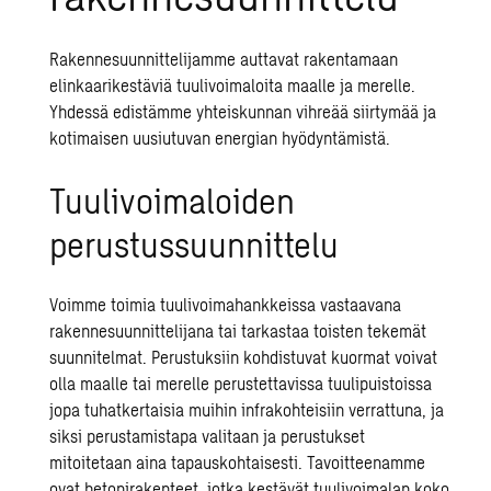
Rakennesuunnittelijamme auttavat rakentamaan
elinkaarikestäviä tuulivoimaloita maalle ja merelle.
Yhdessä edistämme yhteiskunnan vihreää siirtymää ja
kotimaisen uusiutuvan energian hyödyntämistä.
Tuulivoimaloiden
perustussuunnittelu
Voimme toimia tuulivoimahankkeissa vastaavana
rakennesuunnittelijana tai tarkastaa toisten tekemät
suunnitelmat. Perustuksiin kohdistuvat kuormat voivat
olla maalle tai merelle perustettavissa tuulipuistoissa
jopa tuhatkertaisia muihin infrakohteisiin verrattuna, ja
siksi perustamistapa valitaan ja perustukset
mitoitetaan aina tapauskohtaisesti. Tavoitteenamme
ovat betonirakenteet, jotka kestävät tuulivoimalan koko