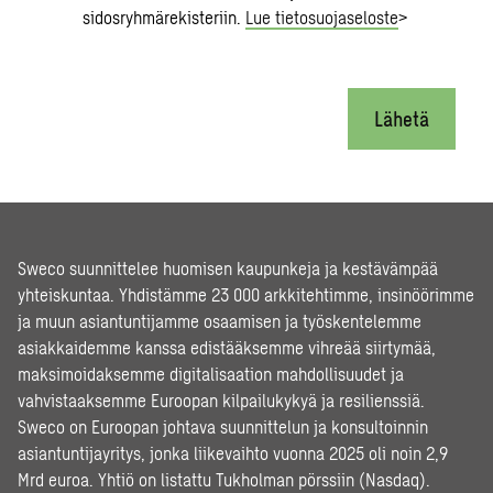
sidosryhmärekisteriin.
Lue tietosuojaseloste
>
Lähetä
Sweco suunnittelee huomisen kaupunkeja ja kestävämpää
yhteiskuntaa. Yhdistämme 23 000 arkkitehtimme, insinöörimme
ja muun asiantuntijamme osaamisen ja työskentelemme
asiakkaidemme kanssa edistääksemme vihreää siirtymää,
maksimoidaksemme digitalisaation mahdollisuudet ja
vahvistaaksemme Euroopan kilpailukykyä ja resilienssiä.
Sweco on Euroopan johtava suunnittelun ja konsultoinnin
asiantuntijayritys, jonka liikevaihto vuonna 2025 oli noin 2,9
Mrd euroa. Yhtiö on listattu Tukholman pörssiin (Nasdaq).