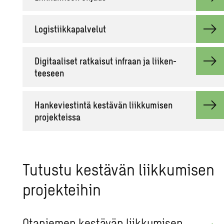
Lo­gis­tiik­ka­pal­ve­lut
Di­gi­taa­li­set rat­kai­sut in­fraan ja lii­ken­
tee­seen
Han­ke­vies­tin­tä kes­tä­vän liik­ku­mi­sen
pro­jek­teis­sa
Tu­tus­tu kes­tä­vän liik­ku­mi­sen
pro­jek­tei­hin
Ota­nie­men kes­tä­vän liik­ku­mi­sen