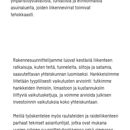
ympäristöystävällisiä, turvallisia ja elinvoimaisia
asuinalueita, joiden liikennevirrat toimivat
tehokkaasti.
Rakennesuunnittelijamme luovat kestäviä liikenteen
ratkaisuja, kuten teitä, tunneleita, siltoja ja satamia,
saavutettavan yhteiskunnan luomiseksi. Hankkeisiimme
liitetään tyypillisesti
vaikutusten arviointi
: tutkimme
hankkeiden ihmisiin, ilmastoon ja kustannuksiin
liittyviä vaikutusketjuja, ja voimme arvioida julkisen
investoinnin vaikutuksia koko yhteiskuntaan.
Meillä työskentelee myös rautateiden ja
raideliikenteen
parhaat tekniset asiantuntijat, jotka ovat mukana
uusien ratojen suunnitteluhankkeissa
sekä olemassa