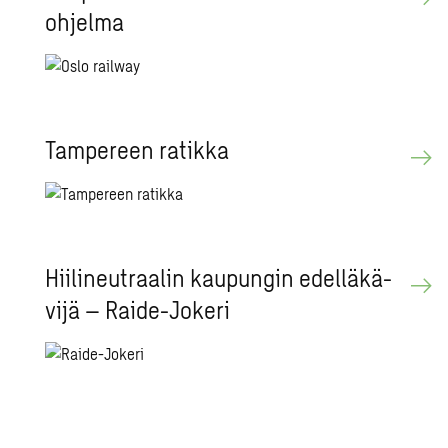
oh­jel­ma
Tam­pe­reen ra­tik­ka
Hii­li­neut­raa­lin kau­pun­gin edel­lä­kä­
vi­jä – Raide-Jo­ke­ri