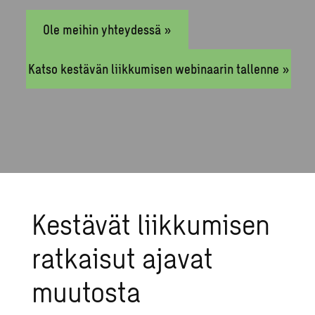
Ole meihin yhteydessä »
Katso kestävän liikkumisen webinaarin tallenne »
Kestävät liikkumisen
ratkaisut ajavat
muutosta