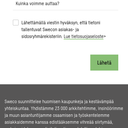
Kuinka voimme auttaa?
Lähettämällä viestin hyväksyn, että tietoni
tallentuvat Swecon asiakas- ja
sidosryhmärekisteriin.
Lue tietosuojaseloste
>
Lähetä
Sweco suunnittelee huomisen kaupunkeja ja kestävämpää
yhteiskuntaa. Yhdistämme 23 000 arkkitehtimme, insinöörimme
ja muun asiantuntijamme osaamisen ja työskentelemme
asiakkaidemme kanssa edistääksemme vihreää siirtymää,