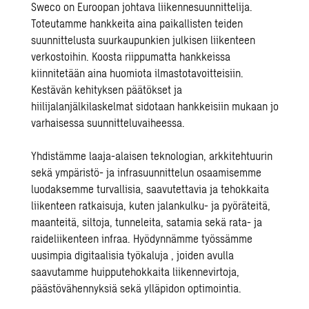
Sweco on Euroopan johtava
liikennesuunnittelija
.
Toteutamme hankkeita aina paikallisten teiden
suunnittelusta suurkaupunkien julkisen liikenteen
verkostoihin. Koosta riippumatta hankkeissa
kiinnitetään aina huomiota ilmastotavoitteisiin.
Kestävän kehityksen päätökset ja
hiilijalanjälkilaskelmat
sidotaan hankkeisiin mukaan jo
varhaisessa suunnitteluvaiheessa.
Yhdistämme laaja-alaisen teknologian, arkkitehtuurin
sekä ympäristö- ja
infrasuunnittelun
osaamisemme
luodaksemme turvallisia, saavutettavia ja tehokkaita
liikenteen ratkaisuja, kuten jalankulku- ja pyöräteitä,
maanteitä, siltoja, tunneleita, satamia sekä rata- ja
raideliikenteen infraa
. Hyödynnämme työssämme
uusimpia digitaalisia työkaluja
, joiden avulla
saavutamme huipputehokkaita liikennevirtoja,
päästövähennyksiä sekä ylläpidon optimointia.