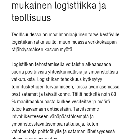
mukainen logistiikka ja
teollisuus
Teollisuudessa on maailmanlaajuinen tarve kestäville
logistiikan ratkaisuille, muun muassa verkkokaupan
räjähdysmäisen kasvun myötä.
Logistiikan tehostamisella
voitaisiin aikaansaada
suuria positiivisia yhteiskunnallisia ja ympäristöllisiä
vaikutuksia. Logistiikan tehokkuus kytkeytyy
toimitusketjujen turvaamiseen, joissa avainasemassa
ovat satamat ja laivaliikenne. Tällä hetkellä noin 80
% maailmankaupasta kulkee vesiteitse ja määrä
tulee kasvamaan entisestään. Tarvitsemme
laivaliikenteeseen vähäpäästöisempiä ja
ympäristöystävällisempiä ratkaisuja, kuten
vaihtoehtoja polttoöljylle ja sataman läheisyydessä
olevia energiavarastoja.