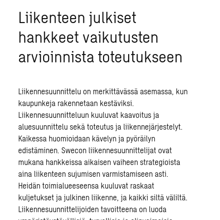
Liikenteen julkiset
hankkeet vaikutusten
arvioinnista toteutukseen
Liikennesuunnittelu
on merkittävässä asemassa, kun
kaupunkeja rakennetaan kestäviksi.
Liikennesuunnitteluun
kuuluvat kaavoitus ja
aluesuunnittelu
sekä toteutus ja liikennejärjestelyt.
Kaikessa huomioidaan kävelyn ja
pyöräilyn
edistäminen. Swecon liikennesuunnittelijat ovat
mukana hankkeissa aikaisen vaiheen strategioista
aina liikenteen sujumisen varmistamiseen asti.
Heidän toimialueeseensa kuuluvat raskaat
kuljetukset ja
julkinen liikenne
, ja kaikki siltä väliltä.
Liikennesuunnittelijoiden tavoitteena on luoda