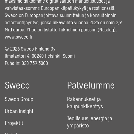
maksimoidaksemme digitalisaation mahdollisuudet ja
vahvistaaksemme Euroopan kilpailukykyä ja resilienssiä.
Sweco on Euroopan johtava suunnittelun ja konsultoinnin
asiantuntijayritys, jonka liikevaihto vuonna 2025 oli noin 2,9
Mrd euroa. Yhtiö on listattu Tukholman pörssiin (Nasdaq).
www.sweco.fi
© 2026 Sweco Finland Oy
Ilmalantori 4, 00240 Helsinki, Suomi
Puhelin:
020 739 3000
Sweco
Palvelumme
Sweco Group
Rakennukset ja
kaupunkikehitys
Urban Insight
Teollisuus, energia ja
Projektit
ympäristö