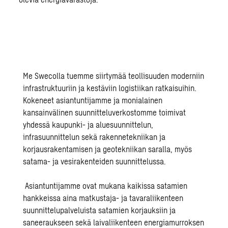
Me Swecolla tuemme siirtymää teollisuuden moderniin
infrastruktuuriin ja kestäviin logistiikan ratkaisuihin.
Kokeneet asiantuntijamme ja monialainen
kansainvälinen suunnitteluverkostomme toimivat
yhdessä kaupunki- ja
aluesuunnittelun
,
infrasuunnittelun
sekä rakennetekniikan ja
korjausrakentamisen ja geotekniikan saralla, myös
satama- ja vesirakenteiden suunnittelussa.
Asiantuntijamme ovat mukana
kaikissa satamien
hankkeissa
aina
matkustaja- ja tavaraliikenteen
suunnittelupalveluista satamien korjauksiin ja
saneeraukseen sekä laivaliikenteen energiamurroksen