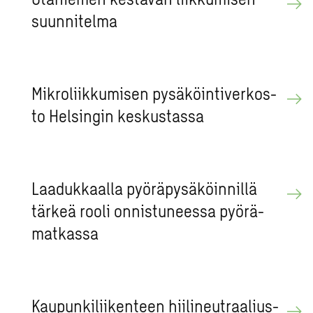
suun­ni­tel­ma
Mik­ro­liik­ku­mi­sen py­sä­köin­ti­ver­kos­
to Hel­sin­gin kes­kus­tas­sa
Laa­duk­kaal­la pyö­rä­py­sä­köin­nil­lä
tär­keä rooli on­nis­tu­nees­sa pyö­rä­
mat­kas­sa
Kau­pun­ki­lii­ken­teen hii­li­neut­raa­lius­