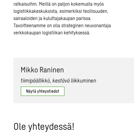
ratkaisuihin. Meillä on paljon kokemusta myös
logistiikkakeskuksista, esimerkiksi
teollisuuden
,
sairaaloiden
ja kuluttajakaupan parissa.
Tavoitteenamme on olla strateginen neuvonantaja
verkkokaupan logistiikan kehityksessä.
Mikko Ra­ni­nen
tiimipäällikkö, kestävä liikkuminen
Näytä yhteystiedot
Ole yh­tey­des­sä!