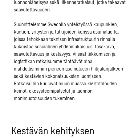
luonnonläheisyys sekä liikenneratkaisut, jotka takaavat
saavutettavuuden.
Suunnittelemme Swecolla yhteistyössä kaupunkien,
kuntien, yritysten ja tutkijoiden kanssa asuinalueita,
joissa tehokkaan teknisen infrastruktuurin rinnalla
kukoistaa sosiaalinen yhdenmukaisuus: tasa-arvo,
saavutettavuus ja kestävyys.
Viisaat liikkumisen
ja
logistiikan ratkaisumme tähtäävät aina
mahdollisimman pieneen asuinalueen hiilijalanjälkeen
sekä kestävien kokonaisuuksien luomiseen.
Ratkaisuihin kuuluvat muun muassa kiertotalouden
keinot, ekosysteemipalvelut ja luonnon
monimuotoisuuden tukeminen.
Kestävän kehityksen