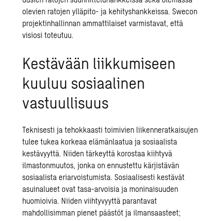
olevien ratojen ylläpito- ja kehityshankkeissa. Swecon
projektinhallinnan ammattilaiset varmistavat, että
visiosi toteutuu.
Kestävään liikkumiseen
kuuluu sosiaalinen
vastuullisuus
Teknisesti ja tehokkaasti toimivien liikenneratkaisujen
tulee tukea korkeaa elämänlaatua ja sosiaalista
kestävyyttä. Niiden tärkeyttä korostaa kiihtyvä
ilmastonmuutos, jonka on ennustettu kärjistävän
sosiaalista eriarvoistumista. Sosiaalisesti kestävät
asuinalueet ovat tasa-arvoisia ja moninaisuuden
huomioivia. Niiden viihtyvyyttä parantavat
mahdollisimman pienet päästöt ja ilmansaasteet;