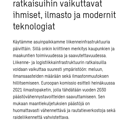
ratkaisuihin vaikuttavat
ihmiset
, ilmasto
ja modernit
teknologiat
Käytämme asuinpaikkamme liikenneinfrastruktuuria
päivittäin.
Sillä onkin kriittinen merkitys kaupunkien ja
maakuntien toimivuudessa ja saavutettavuudessa.
Liikenne- ja logistiikkainfrastruktuurin ratkaisuilla
voidaan vaikuttaa suuresti ympäristöön: meluun,
ilmansaasteiden määrään sekä ilmastonmuutoksen
hillitsemiseen. Euroopan komissio esitteli heinäkuussa
2021 ilmastopaketin, jolla tähdätään vuoden 2030
päästövähennystavoitteiden saavuttamiseen. Sen
mukaan maantiekuljetuksien päästöjä on
huomattavasti vähennettävä ja rautatieverkostoja sekä
raideliikennettä
vahvistettava.