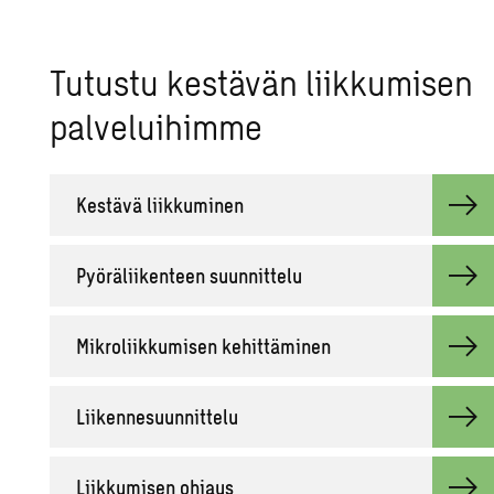
Tu­tus­tu kes­tä­vän liik­ku­mi­sen
pal­ve­lui­him­me
Kes­tä­vä liik­ku­mi­nen
Pyö­rä­lii­ken­teen suun­nit­te­lu
Mik­ro­liik­ku­mi­sen ke­hit­tä­mi­nen
Lii­ken­ne­suun­nit­te­lu
Liik­ku­mi­sen oh­jaus