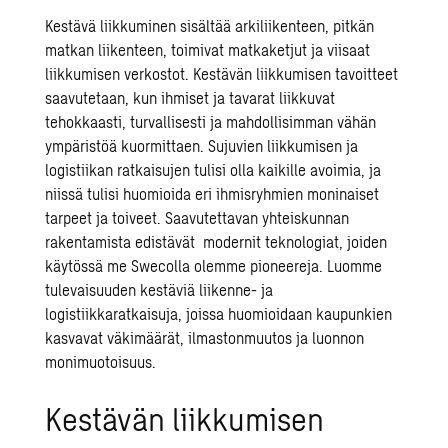
Kestävä liikkuminen
sisältää arkiliikenteen, pitkän
matkan liikenteen, toimivat matkaketjut ja
viisaat
liikkumisen
verkostot.
Kestävän liikkumisen
tavoitteet
saavutetaan, kun ihmiset ja tavarat liikkuvat
tehokkaasti, turvallisesti ja mahdollisimman vähän
ympäristöä kuormittaen. Sujuvien liikkumisen ja
logistiikan ratkaisujen tulisi olla kaikille avoimia, ja
niissä tulisi huomioida eri ihmisryhmien moninaiset
tarpeet ja toiveet. Saavutettavan yhteiskunnan
rakentamista
edistävät
modernit
teknologiat, jo
iden
käytössä
me
Swecolla
olemme pioneereja. Luomme
tulevaisuuden kestäviä liikenne- ja
logistiikkaratkaisuja, joissa huomioidaan kaupunkien
kasvavat väkimäärät, ilmastonmuutos
ja
luonnon
monimuotoisuus.
Kestävän liikkumisen