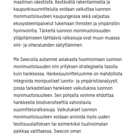
maailman väestöstä.
Kestävällä rakentamisella ja
kaupunkisuunnittelulla
voidaan vaikuttaa
luonnon
monimuotoisuuteen
kaupungeissa sekä valjastaa
ekosysteemipalvelut
tukemaan ihmisten ja ympäristön
hyvinvointia. Tärkeitä
l
uonnon monimuotoisuuden
ylläpitämiseen tähtääviä ratkaisuja ovat muun muassa
sini- ja viheralueiden säilyttäminen.
Me Swecolla autamme asiakasta huomioimaan
luonnon
monimuotoisuuden
niin yrityksen
strategisella tasolla
kuin
hankkessa
. Hankesuunnitteluumme on mahdollista
integroida monipuoliset
luonto-
ja ympäristöanalyysit,
joissa tarkastellaan hankkeen vaikutuksia luonnon
monimuotoisuuteen. Sen pohjalta voimme ehdottaa
hankkeelle biodiversiteettiä vahvistavia
suunnitteluratkaisuja. Vaikutukset luonnon
monimuotoisuuteen voidaan arvioida myös uuden
teollisuuslaitoksen
tai esimerkiksi
tuulivoimalan
paikkaa valittaessa. Swecon oman