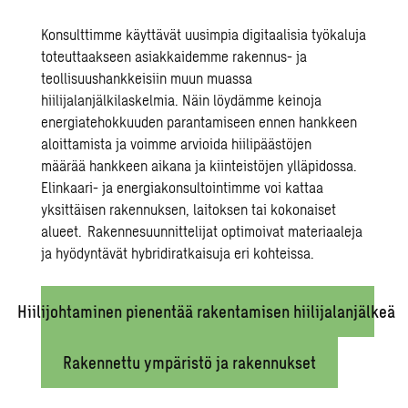
Konsulttimme käyttävät uusimpia digitaalisia työkaluja
toteuttaakseen asiakkaidemme rakennus- ja
teollisuushankkeisiin muun muassa
hiilijalanjälkilaskelmia
. Näin löydämme keinoja
energiatehokkuuden parantamiseen
ennen hankkeen
aloittamista ja voimme arvioida hiilipäästöjen
määrää
hankkeen aikana ja kiinteistöjen ylläpidossa.
Elinkaari- ja energiakonsultointimme
voi kattaa
yksittäisen rakennuksen, laitoksen tai kokonaiset
alueet.
Rakennesuunnittelijat optimoivat materiaaleja
ja hyödyntävät hybridiratkaisuja eri kohteissa.
Hiilijohtaminen pienentää rakentamisen hiilijalanjälkeä
Rakennettu ympäristö ja rakennukset