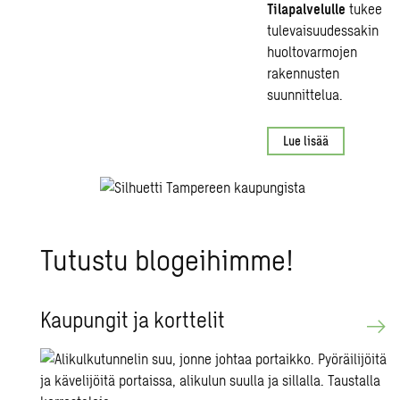
Tilapalvelulle
tukee
tulevaisuudessakin
huoltovarmojen
rakennusten
suunnittelua.
Lue lisää
Tu­tus­tu blo­gei­him­me!
Kau­pun­git ja kort­te­lit