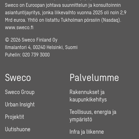
Sweco on Euroopan johtava suunnittelun ja konsultoinnin
asiantuntijayritys, jonka liikevaihto vuonna 2025 oli noin 2,9
Mrd euroa. Yhtiö on listattu Tukholman pörssiin (Nasdaq).
www.sweco.fi
© 2026 Sweco Finland Oy
Ilmalantori 4, 00240 Helsinki, Suomi
Puhelin:
020 739 3000
Sweco
Palvelumme
Sweco Group
Rakennukset ja
kaupunkikehitys
Urban Insight
Teollisuus, energia ja
Projektit
ympäristö
Uutishuone
Infra ja liikenne