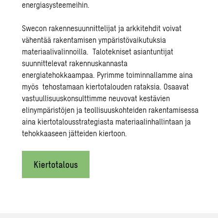
energiasysteemeihin
.
Swecon
rakennesuunnittelijat
ja
arkkitehdit
voivat
vähentää rakentamisen ympäristövaikutuksia
materiaalivalinnoilla.
Talotekniset asiantuntijat
suunnittelevat rakennuskannasta
energiatehokkaampaa. Pyrimme toiminnallamme aina
myös
tehostamaan kiertotalouden rataksia.
Osaavat
vastuullisuuskonsulttimme
neuvovat kestävien
elinympäristöjen ja teollisuuskohteiden rakentamisessa
aina kiertotalousstrategiasta materiaalinhallintaan ja
tehokkaaseen jätteiden kiertoon.
Kiertotalous