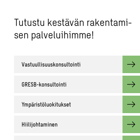
Tu­tus­tu kes­tä­vän ra­ken­ta­mi­
sen pal­ve­lui­him­me!
Vas­tuul­li­suus­kon­sul­toin­ti
GRESB-kon­sul­toin­ti
Ym­pä­ris­tö­luo­ki­tuk­set
Hii­li­joh­ta­mi­nen