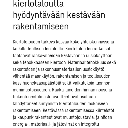
kiertotaloutta
hyödyntävään kestävään
rakentamiseen
Kiertotalouden
tärkeys kasvaa koko yhteiskunnassa ja
kaikilla teollisuuden aloilla.
Kiertotalouden ratkaisut
tähtäävät raaka-aineiden kestävään ja uusiokäyttöön
sekä tehokkaaseen kiertoon. Materiaalitehokkuus sekä
rakenteiden ja rakennusmateriaalien uusiokäyttö
vähentää maankäytön, rakentamisen ja teollisuuden
kasvihuonekaasupäästöjä
sekä
vaikutuksia
luonnon
monimuotoisuuteen. Raaka-aineiden hinnan nousu ja
tiukentuneet ilmastotavoitteet ovat osaltaan
kiihdyttäneet siirtymistä
kiertotalouden
mukaiseen
rakentamiseen. Kestävässä rakentamisessa kiinteistöt
ja kaupunkirakenteet
ovat muuntojoustavia, ja niiden
energia-, materiaali- ja jätevirrat on integroitu