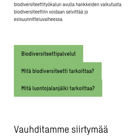
biodiversiteettityökalun
avulla hankkeiden vaikutusta
biodiversiteettiin voidaan selvittää jo
esisuunnitteluvaiheessa.
Biodiversiteettipalvelut
Mitä biodiversiteetti tarkoittaa?
Mitä luontojalanjälki tarkoittaa?
Vauhditamme siirtymää