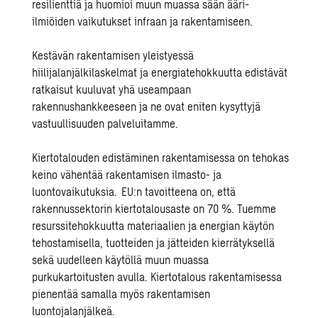
resilienttiä ja huomioi muun muassa sään ääri-
ilmiöiden vaikutukset infraan ja rakentamiseen.
Kestävän rakentamisen
yleistyessä
hiilijalanjälkilaskelmat
ja
energiatehokkuutta edistävät
ratkaisut kuuluvat yhä useampaan
rakennushankkeeseen ja ne ovat eniten kysyttyjä
vastuullisuuden palveluitamme.
Kiertotalouden edistäminen rakentamisessa on tehokas
keino vähentää rakentamisen ilmasto- ja
luontovaikutuksia.
EU:n tavoitteena on, että
rakennussektorin kiertotalousaste on 70 %.
Tuemme
resurssitehokkuutta
materiaalien ja energian käytön
tehostamisella, tuotteiden ja jätteiden kierrätyksellä
sekä uudelleen käytöllä muun muassa
purkukartoitusten avulla
. Kiertotalous rakentamisessa
pienentää samalla myös rakentamisen
luontojalanjälkeä
.