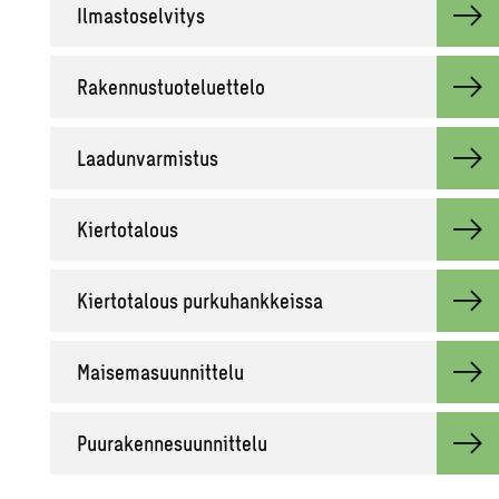
Il­mas­to­sel­vi­tys
Ra­ken­nus­tuo­te­luet­te­lo
Laa­dun­var­mis­tus
Kier­to­ta­lous
Kier­to­ta­lous pur­ku­hank­keis­sa
Mai­se­ma­suun­nit­te­lu
Puu­ra­ken­ne­suun­nit­te­lu