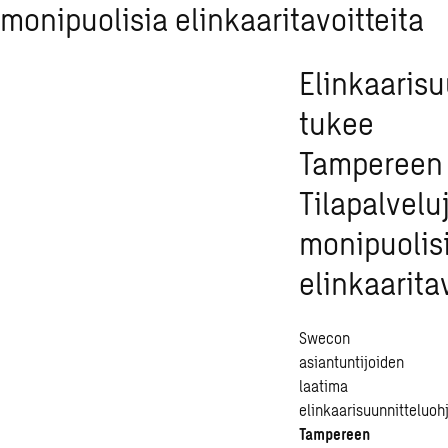
monipuolisia elinkaaritavoitteita
Elinkaarisu
tukee
Tampereen
Tilapalvelu
monipuolis
elinkaarita
Swecon
asiantuntijoiden
laatima
elinkaarisuunnitteluoh
Tampereen