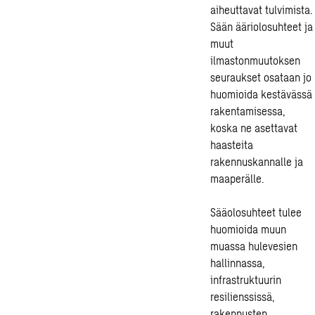
aiheuttavat tulvimista.
Sään ääriolosuhteet ja
muut
ilmastonmuutoksen
seuraukset osataan jo
huomioida
kestävässä
rakentamisessa,
koska ne asettavat
haasteita
rakennuskannalle ja
maaperälle.
Sääolosuhteet tulee
huomioida muun
muassa hulevesien
hallinnassa,
infrastruktuurin
resilienssissä
,
rakennusten