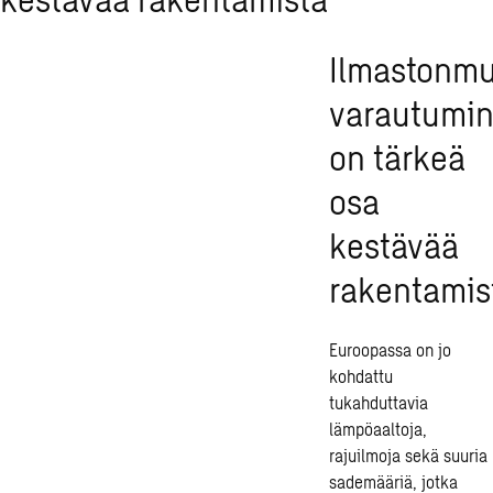
Ilmastonm
varautumi
on tärkeä
osa
kestävää
rakentamis
Euroopassa on jo
kohdattu
tukahduttavia
lämpöaaltoja
,
rajuilmoja sekä suuria
sademääriä
, jotka