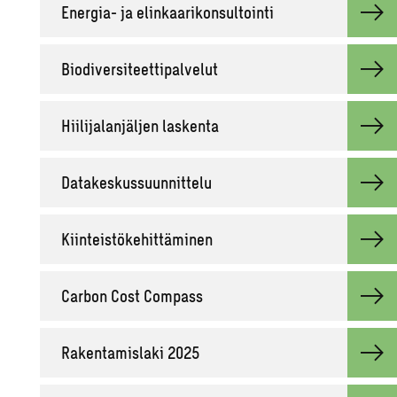
Ener­gia- ja elin­kaa­ri­kon­sul­toin­ti
Bio­di­ver­si­teet­ti­pal­ve­lut
Hii­li­ja­lan­jäl­jen las­ken­ta
Da­ta­kes­kus­suun­nit­te­lu
Kiin­teis­tö­ke­hit­tä­mi­nen
Car­bon Cost Com­pass
Ra­ken­ta­mis­la­ki 2025