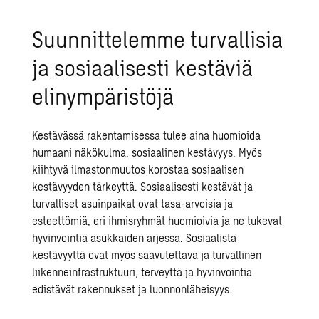
Suunnittelemme turvallisia
ja sosiaalisesti kestäviä
elinympäristöjä
Kestävässä rakentamisessa
tulee aina huomioida
humaani näkökulma,
sosiaalinen kestävyys
. Myös
kiihtyvä ilmastonmuutos korostaa
sosiaalisen
kestävyyden
tärkeyttä.
Sosiaalisesti kestävät
ja
turvalliset asuinpaikat ovat tasa-arvoisia ja
esteettömiä, eri ihmisryhmät huomioivia ja ne tukevat
hyvinvointia asukkaiden arjessa. Sosiaalista
kestävyyttä ovat myös saavutettava ja turvallinen
liikenneinfrastruktuuri
, terveyttä ja hyvinvointia
edistävät rakennukset ja
luonnonläheisyys
.