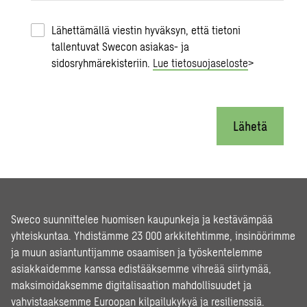
Lähettämällä viestin hyväksyn, että tietoni
tallentuvat Swecon asiakas- ja
sidosryhmärekisteriin.
Lue tietosuojaseloste
>
Lähetä
Sweco suunnittelee huomisen kaupunkeja ja kestävämpää
yhteiskuntaa. Yhdistämme 23 000 arkkitehtimme, insinöörimme
ja muun asiantuntijamme osaamisen ja työskentelemme
asiakkaidemme kanssa edistääksemme vihreää siirtymää,
maksimoidaksemme digitalisaation mahdollisuudet ja
vahvistaaksemme Euroopan kilpailukykyä ja resilienssiä.