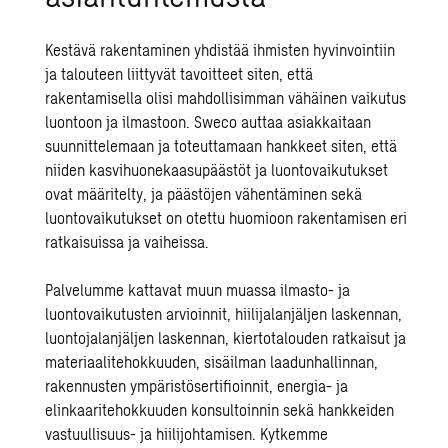
Kestävä rakentaminen yhdistää ihmisten hyvinvointiin
ja talouteen liittyvät tavoitteet siten, että
rakentamisella olisi mahdollisimman vähäinen vaikutus
luontoon ja ilmastoon. Sweco auttaa asiakkaitaan
suunnittelemaan ja toteuttamaan hankkeet siten, että
niiden kasvihuonekaasupäästöt ja luontovaikutukset
ovat määritelty, ja päästöjen vähentäminen sekä
luontovaikutukset on otettu huomioon rakentamisen eri
ratkaisuissa ja vaiheissa.
Palvelumme kattavat muun muassa
ilmasto-
ja
luontovaikutusten
arvioinnit,
hiilijalanjäljen laskennan
,
luontojalanjäljen laskennan
,
kiertotalouden ratkaisut
ja
materiaalitehokkuuden,
sisäilman laadunhallinnan
,
rakennusten ympäristösertifioinnit
,
energia- ja
elinkaaritehokkuuden
konsultoinnin sekä hankkeiden
vastuullisuus-
ja
hiilijohtamisen
. Kytkemme