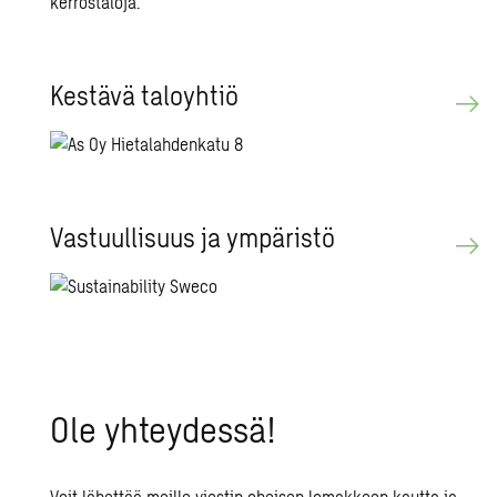
Kes­tä­vä ta­lo­yh­tiö
Vas­tuul­li­suus ja ym­pä­ris­tö
Ole yh­tey­des­sä!
Voit lähettää meille viestin oheisen lomakkeen kautta ja