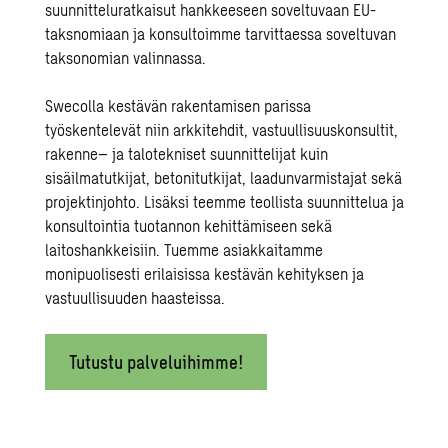
suunnitteluratkaisut hankkeeseen soveltuvaan
EU-
taksnomiaan
ja konsultoimme tarvittaessa soveltuvan
taksonomian valinnassa.
Swecolla kestävän rakentamisen parissa
työskentelevät niin
arkkitehdit
,
vastuullisuuskonsultit
,
rakenne
– ja
talotekniset
suunnittelijat kuin
sisäilmatutkijat
,
betonitutkijat
,
laadunvarmistajat
sekä
projektinjohto
. Lisäksi teemme
teollista suunnittelua
ja
konsultointia tuotannon kehittämiseen sekä
laitoshankkeisiin. Tuemme asiakkaitamme
monipuolisesti erilaisissa
kestävän kehityksen
ja
vastuullisuuden haasteissa.
Tutustu palveluihimme!