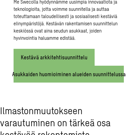
Me Swecolla hyödynnämme uusimpia innovaatiota ja
teknologioita, jotta voimme suunnitella ja auttaa
toteuttamaan taloudellisesti ja sosiaalisesti kestäviä
elinympäristöjä.
Kestävän rakentamisen suunnittelun
keskiössä ovat aina seudun asukkaat, joiden
hyvinvointia haluamme edistää.
Kestävä arkkitehtisuunnittelu
Asukkaiden huomioiminen alueiden suunnittelussa
Ilmastonmuutokseen
varautuminen on tärkeä osa
kestävää rakentamista