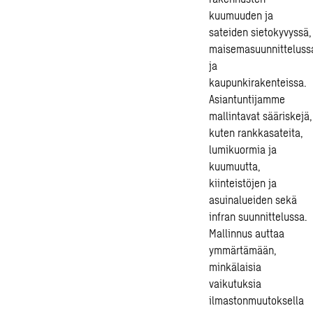
kuumuuden ja
sateiden sietokyvyssä,
maisemasuunnitteluss
ja
kaupunkirakenteissa.
Asiantuntijamme
mallintavat sääriskejä,
kuten rankkasateita,
lumikuormia ja
kuumuutta,
kiinteistöjen ja
asuinalueiden sekä
infran suunnittelussa.
Mallinnus auttaa
ymmärtämään,
minkälaisia
vaikutuksia
ilmastonmuutoksella