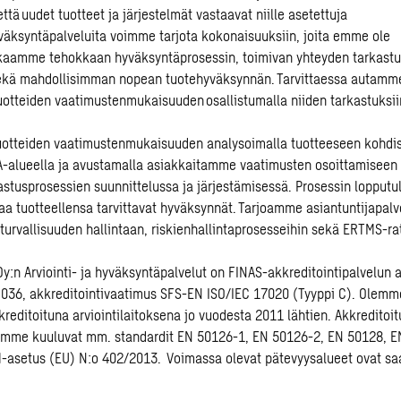
tä uudet tuotteet ja järjestelmät vastaavat niille asetettuja
väksyntäpalveluita voimme tarjota kokonaisuuksiin, joita emme ole
kaamme tehokkaan hyväksyntäprosessin, toimivan yhteyden tarkastus
sekä mahdollisimman nopean tuotehyväksynnän. Tarvittaessa autamm
otteiden vaatimustenmukaisuuden osallistumalla niiden tarkastuksii
otteiden vaatimustenmukaisuuden analysoimalla tuotteeseen kohdis
-alueella ja avustamalla asiakkaitamme vaatimusten osoittamiseen 
kastusprosessien suunnittelussa ja järjestämisessä. Prosessin lopput
 tuotteellensa tarvittavat hyväksynnät. Tarjoamme asiantuntijapalv
 turvallisuuden hallintaan, riskienhallintaprosesseihin sekä ERTMS-ra
y:n Arviointi- ja hyväksyntäpalvelut on FINAS-akkreditointipalvelun 
 I036, akkreditointivaatimus SFS-EN ISO/IEC 17020 (Tyyppi C). Olemm
reditoituna arviointilaitoksena jo vuodesta 2011 lähtien. Akkreditoit
iimme kuuluvat mm. standardit EN 50126-1, EN 50126-2, EN 50128, E
-asetus (EU) N:o 402/2013. Voimassa olevat pätevyysalueet ovat sa