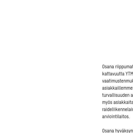
Osana riippumat
kattavuutta YTM
vaatimustenmuk
asiakkaillemme
turvallisuuden 
myös asiakkaita
raideliikennela
arviointilaitos.
Osana hyväksynt