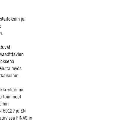
laitoksiin ja
e
n.
tuvat
vaadittavien
uloksena
eluita myös
tkaisuihin.
akkreditoima
e toimineet
uihin
N 50129 ja EN
atavissa
FINAS
:in