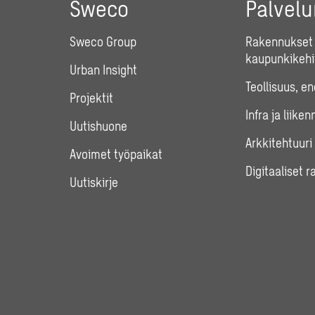
Sweco
Palvel
Sweco Group
Rakennukset 
kaupunkikehi
Urban Insight
Teollisuus, e
Projektit
Infra ja liiken
Uutishuone
Arkkitehtuuri
Avoimet työpaikat
Digitaaliset r
Uutiskirje