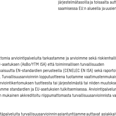
järjestelmätasoilla ja toisaalta a
saamisessa EU:n alueella ja uusie
tomia arviointipalveluita tarkastamme ja arvioimme sekä riskienhall
-asetuksen (AsBo/YTM ISA) että toiminnallisen turvallisuuden
aisuutta EN-standardien perusteella (CENELEC EN ISA) sekä raporto
. Turvallisuusarvioinnin lopputuotteena tuotamme vaatimustenmukai
arviointikertomuksen tuotteesta tai järjestelmästä tai niiden muuto
mme standardien ja EU-asetuksien tulkitsemisessa. Arviointipalvel
in mukainen akkreditoitu riippumattomasta turvallisuusarvioinnista v
äpalveluita turvallisuusarvioinnin asiantuntijamme auttavat asiakk