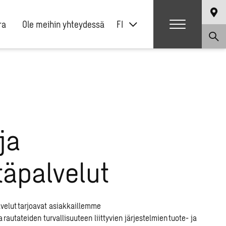
ra
Ole meihin yhteydessä
FI
ja
äpalvelut
lvelut tarjoavat asiakkaillemme
 rautateiden turvallisuuteen liittyvien järjestelmien tuote- ja