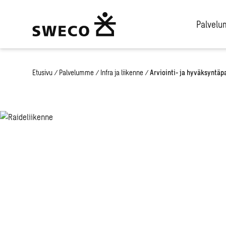
Palvel
Etusivu
/
Palvelumme
/
Infra ja liikenne
/
Arviointi- ja hyväksyntäp