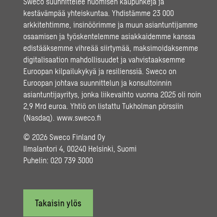
Sweco suunnittelee huomisen kaupunkeja ja
kestävämpää yhteiskuntaa. Yhdistämme 23 000
arkkitehtimme, insinöörimme ja muun asiantuntijamme
osaamisen ja työskentelemme asiakkaidemme kanssa
edistääksemme vihreää siirtymää, maksimoidaksemme
digitalisaation mahdollisuudet ja vahvistaaksemme
Euroopan kilpailukykyä ja resilienssiä. Sweco on
Euroopan johtava suunnittelun ja konsultoinnin
asiantuntijayritys, jonka liikevaihto vuonna 2025 oli noin
2,9 Mrd euroa. Yhtiö on listattu Tukholman pörssiin
(Nasdaq).
www.sweco.fi
© 2026 Sweco Finland Oy
Ilmalantori 4, 00240 Helsinki, Suomi
Puhelin:
020 739 3000
Takaisin ylös