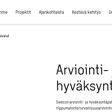
umme
Projektit
Ajankohtaista
Kestävä kehitys
U
alvelut
Arviointi- 
hyväksynt
Swecon
arviointi- ja hyväksyntäpa
riippumatonta turvallisuusarviointia