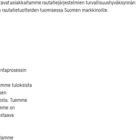
uttavat asiakkaitamme rautatiejärjestelmien turvallisuushyväksynnän
n rautatietuotteiden tuomisessa Suomen markkinoille.
intaprosessin
imme tuloksista
sen
ksesta. Tuemme
umme on
astaava
aitamme