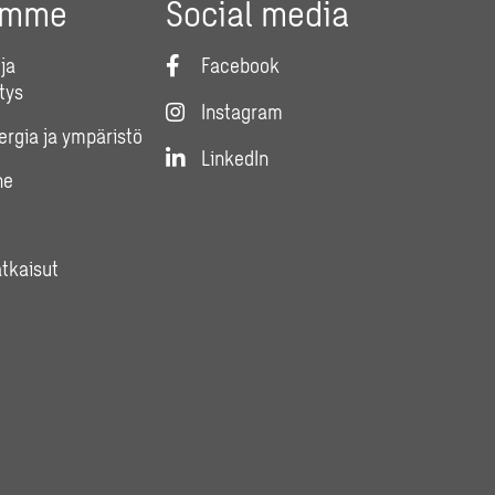
umme
Social media
ja
Facebook
tys
Instagram
nergia ja ympäristö
LinkedIn
ne
atkaisut