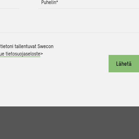
Puhelin
*
 tietoni tallentuvat Swecon
ue tietosuojaseloste
>
Lähetä