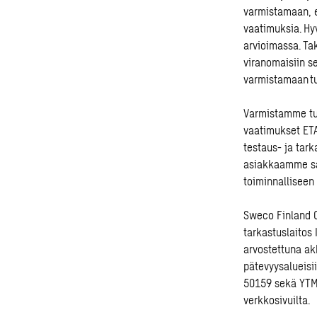
varmistamaan, et
vaatimuksia. Hy
arvioimassa. Ta
viranomaisiin 
varmistamaan tu
Varmistamme tu
vaatimukset ETA
testaus- ja tar
asiakkaamme saa
toiminnalliseen
Sweco Finland O
tarkastuslaitos
arvostettuna akk
pätevyysalueis
50159 sekä YTM
verkkosivuilta.