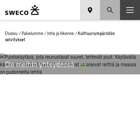
Etusivu
/
Palvelumme
/
Infra ja liikenne
/
Kulttuuriympäristön
selvitykset
Ole meihin
yhteydessä