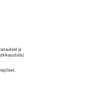
kairaukset ja
tkikalustolla)
näytteet,