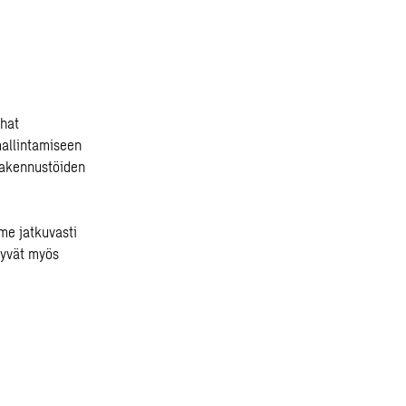
nhat
mallintamiseen
 rakennustöiden
me jatkuvasti
tyvät myös