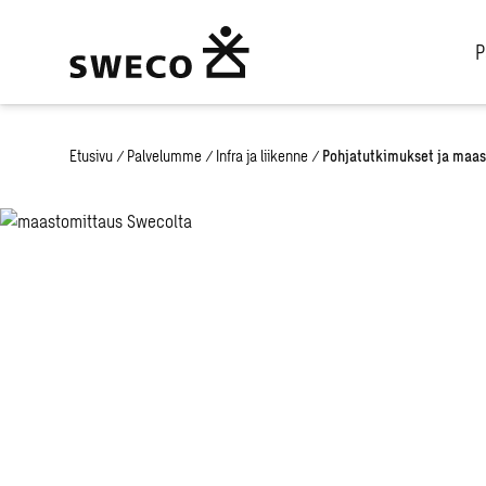
P
Etusivu
/
Palvelumme
/
Infra ja liikenne
/
Pohjatutkimukset ja maa