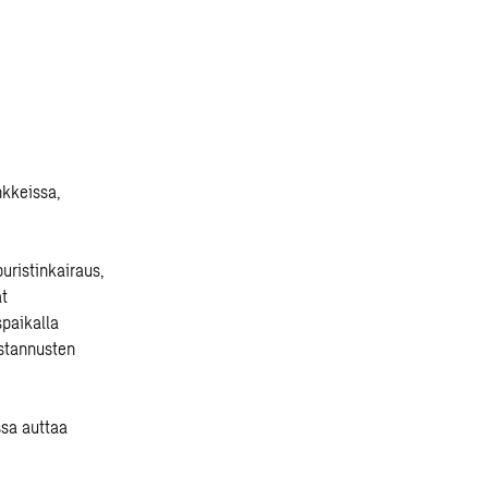
kkeissa,
uristinkairaus,
ät
paikalla
ustannusten
ssa auttaa