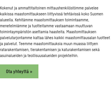
Kokenut ja ammattitaitoinen mittaushenkilöstömme palvelee
kaikissa maastomittaukseen liittyvissä tehtävissä koko Suomen
alueella. Kehitämme maastomittauksen toimintaamme,
menetelmiämme ja tuotteitamme vastaamaan muuttuvan
toimintaympäristön asettamia haasteita. Maastomittauksen
palvelutarjontamme kattaa lähes kaikki maastomittausalan tuotteet
ja palvelut. Teemme maastomittauksia muun muassa liittyen
ratarakentamisen, tierakentamisen ja katurakentamisen sekä
asuinalueiden ja teollisuusalueiden projekteihin.
Ota yhteyttä »