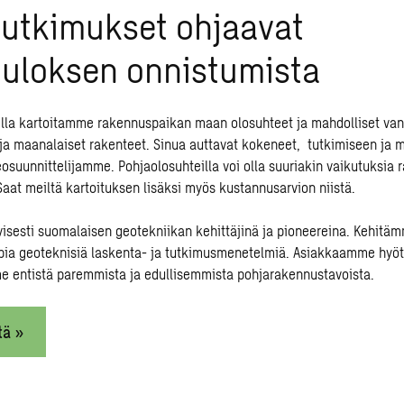
tutkimukset ohjaavat
tuloksen onnistumista
lla kartoitamme rakennuspaikan maan olosuhteet ja mahdolliset va
ja maanalaiset rakenteet. Sinua auttavat kokeneet, tutkimiseen ja 
eosuunnittelijamme. Pohjaolosuhteilla voi olla suuriakin vaikutuksia
Saat meiltä kartoituksen lisäksi myös kustannusarvion niistä.
isesti suomalaisen geotekniikan kehittäjinä ja pioneereina. Kehitäm
mpia
geoteknisiä
laskenta- ja tutkimusmenetelmiä. Asiakkaamme hyö
 entistä paremmista ja edullisemmista pohjarakennustavoista.
tä »