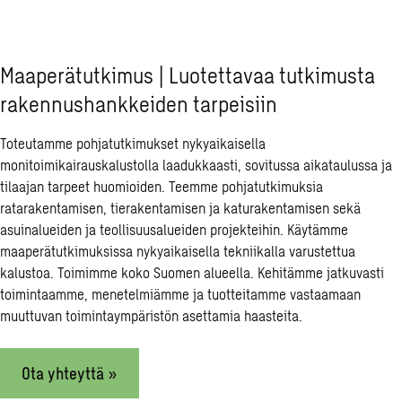
Maaperätutkimus | Luotettavaa tutkimusta
rakennushankkeiden tarpeisiin
Toteutamme pohjatutkimukset nykyaikaisella
monitoimikairauskalustolla laadukkaasti, sovitussa aikataulussa ja
tilaajan tarpeet huomioiden. Teemme pohjatutkimuksia
ratarakentamisen, tierakentamisen ja katurakentamisen sekä
asuinalueiden ja teollisuusalueiden projekteihin. Käytämme
maaperätutkimuksissa nykyaikaisella tekniikalla varustettua
kalustoa. Toimimme koko Suomen alueella. Kehitämme jatkuvasti
toimintaamme, menetelmiämme ja tuotteitamme vastaamaan
muuttuvan toimintaympäristön asettamia haasteita.
Ota yhteyttä »