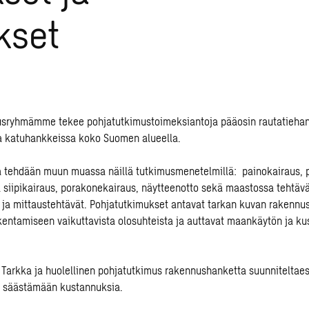
kset
sryhmämme tekee pohjatutkimustoimeksiantoja pääosin rautatiehan
a katuhankkeissa koko Suomen alueella.
 tehdään muun muassa näillä tutkimusmenetelmillä: painokairaus, p
ja siipikairaus, porakonekairaus, näytteenotto sekä maastossa tehtäv
 ja mittaustehtävät.
Pohjatutkimukset antavat tarkan kuvan rakennus
rakentamiseen vaikuttavista olosuhteista ja auttavat maankäytön ja k
 Tarkka ja huolellinen pohjatutkimus rakennushanketta suunniteltae
 säästämään kustannuksia.