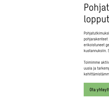
Pohja
loppu
Pohjatutkimuksi
pohjarakenteet 
erikoistuneet g
kustannuksiin. 
Toimimme aktiiv
uusia ja tarke
kehittämistämme
Ota yhteyt