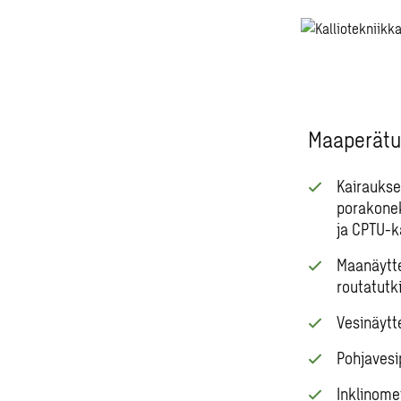
Maaperätu
Kairaukset
porakonek
ja CPTU-ka
Maanäytte
routatutk
Vesinäytt
Pohjavesi
Inklinome