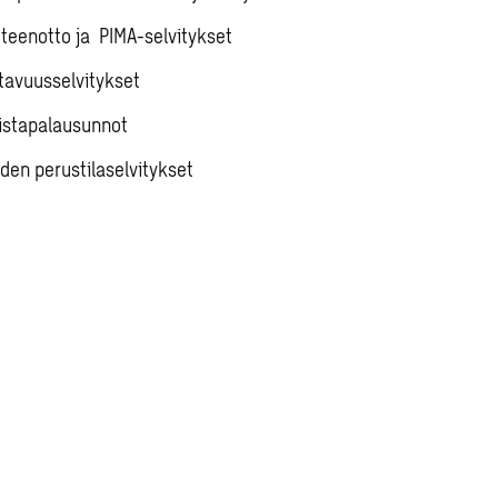
teenotto ja PIMA-selvitykset
avuusselvitykset
istapalausunnot
den perustilaselvitykset