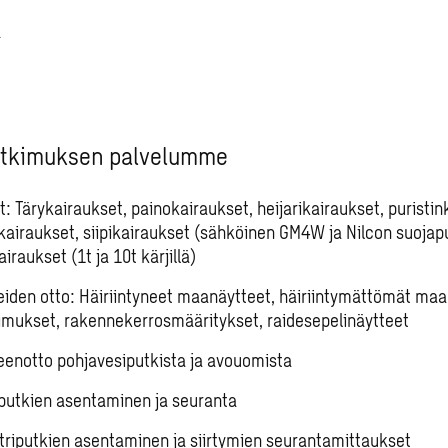
tkimuksen palvelumme
: Tärykairaukset, painokairaukset, heijarikairaukset, puristin
airaukset, siipikairaukset (sähköinen GM4W ja Nilcon suojapu
iraukset (1t ja 10t kärjillä)
iden otto: Häiriintyneet maanäytteet, häiriintymättömät maa
imukset, rakennekerrosmääritykset, raidesepelinäytteet
eenotto pohjavesiputkista ja avouomista
putkien asentaminen ja seuranta
triputkien asentaminen ja siirtymien seurantamittaukset