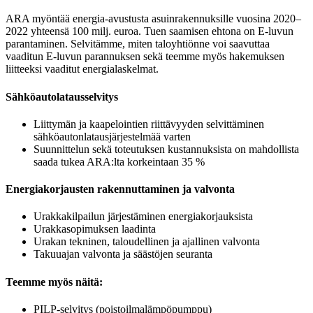
ARA myöntää energia-avustusta asuinrakennuksille vuosina 2020–
2022 yhteensä 100 milj. euroa. Tuen saamisen ehtona on E-luvun
parantaminen. Selvitämme, miten taloyhtiönne voi saavuttaa
vaaditun E-luvun parannuksen sekä teemme myös hakemuksen
liitteeksi vaaditut energialaskelmat.
Sähköautolatausselvitys
Liittymän ja kaapelointien riittävyyden selvittäminen
sähköautonlatausjärjestelmää varten
Suunnittelun sekä toteutuksen kustannuksista on mahdollista
saada tukea ARA:lta korkeintaan 35 %
Energiakorjausten rakennuttaminen ja valvonta
Urakkakilpailun järjestäminen energiakorjauksista
Urakkasopimuksen laadinta
Urakan tekninen, taloudellinen ja ajallinen valvonta
Takuuajan valvonta ja säästöjen seuranta
Teemme myös näitä:
PILP-selvitys (poistoilmalämpöpumppu)