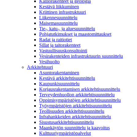
Kalliorakenteet ja geologia
Kestävä liikkuminen
Kriittinen infrastruktuuri
Liikennesuunnittelu
Maisemasuunnittelu
Tie-, katu-, ja aluesuunnittelu
Pohjatutkimukset ja maastomittaukset
Radat ja raitiotiet
Sillat ja taitorakenteet
Vastuullisuuskonsultointi
Vesirakenteiden infrastruktuurin suunnittelu
Vesihuolto
Arkkitehtuuri
Asuntorakentaminen
Kestävä arkkitehtisuunnittelu
Kaupunkisuunnittelu
Korjausrakentamisen arkkitehtisuunnittelu
Terveydenhuollon arkkitehtisuunnittelu
Oppimisympäristöjen arkkitehtisuunnittelu
Työympäristöjen arkkitehtisuunnittelu
Teollisuuden arkkitehtisuunnittelu
Infrahankkeiden arkkitehtisuunnittelu
Sisustusarkkitehtisuunnittelu
Maankäytön suunnittelu ja kaavoitus
Kulttuuriympäristöpalvelut