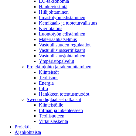
EU-taksonomia
Hankeviestintä
Hiilijohtaminen
Ilmastotyön edistäminen
Kemikaali- ja tuoteturvallisuus
Kiertotalous
Luontotyön edistäminen
Materiaalikatselmus
Vastuullisuuden regulaatiot
Vastuullisuussertifikaatit
Vastuullisuusjohtaminen
Ympäristöpalvelut
Projektinjohto ja rakennuttaminen
Kiinteistöt
Teollisuus
Energia
Infra
Hankkeen toteutusmuodot
Swecon digitaaliset ratkaisut
Kiinteistöille
Infraan ja liikenteeseen
Teollisuuteen
Virtauslaskenta
Projektit
Ajankohtaista