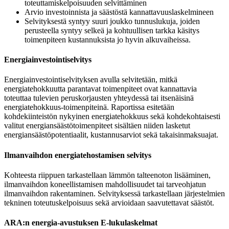
toteuttamiskelpoisuuden selvittäminen
Arvio investoinnista ja säästöstä kannattavuuslaskelmineen
Selvityksestä syntyy suuri joukko tunnuslukuja, joiden
perusteella syntyy selkeä ja kohtuullisen tarkka käsitys
toimenpiteen kustannuksista jo hyvin alkuvaiheissa.
Energiainvestointiselvitys
Energiainvestointiselvityksen avulla selvitetään, mitkä
energiatehokkuutta parantavat toimenpiteet ovat kannattavia
toteuttaa tulevien peruskorjausten yhteydessä tai itsenäisinä
energiatehokkuus-toimenpiteinä. Raportissa esitetään
kohdekiinteistön nykyinen energiatehokkuus sekä kohdekohtaisesti
valitut energiansäästötoimenpiteet sisältäen niiden lasketut
energiansäästöpotentiaalit, kustannusarviot sekä takaisinmaksuajat.
Ilmanvaihdon energiatehostamisen selvitys
Kohteesta riippuen tarkastellaan lämmön talteenoton lisääminen,
ilmanvaihdon koneellistamisen mahdollisuudet tai tarveohjatun
ilmanvaihdon rakentaminen. Selvityksessä tarkastellaan järjestelmien
tekninen toteutuskelpoisuus sekä arvioidaan saavutettavat säästöt.
ARA:n energia-avustuksen E-lukulaskelmat