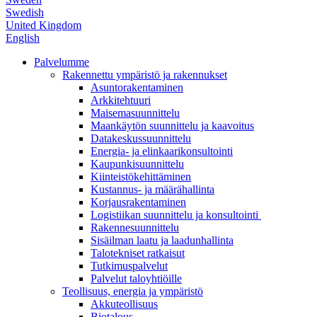
Swedish
United Kingdom
English
Palvelumme
Rakennettu ympäristö ja rakennukset
Asuntorakentaminen
Arkkitehtuuri
Maisemasuunnittelu
Maankäytön suunnittelu ja kaavoitus
Datakeskussuunnittelu
Energia- ja elinkaarikonsultointi
Kaupunkisuunnittelu
Kiinteistökehittäminen
Kustannus- ja määrähallinta
Korjausrakentaminen
Logistiikan suunnittelu ja konsultointi
Rakennesuunnittelu
Sisäilman laatu ja laadunhallinta
Talotekniset ratkaisut
Tutkimuspalvelut
Palvelut taloyhtiöille
Teollisuus, energia ja ympäristö
Akkuteollisuus
Biotalous