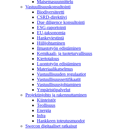
Maisemasuunnittelu
Vastuullisuuskonsultointi
Biodiversiteetti
CSRD-direktiivi
Due diligence konsultointi
ESG-raportointi
EU-taksonomia
Hankeviestintä
Hiilijohtaminen
Ilmastotyön edistäminen
Kemikaali- ja tuoteturvallisuus
Kiertotalous
Luontotyön edistäminen
Materiaalikatselmus
Vastuullisuuden regulaatiot
Vastuullisuussertifikaatit
Vastuullisuusjohtaminen
Ympäristöpalvelut
Projektinjohto ja rakennuttaminen
Kiinteistöt
Teollisuus
Energia
Infra
Hankkeen toteutusmuodot
Swecon digitaaliset ratkaisut