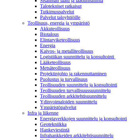
Sisäilman laatu ja laadunhallinta
Talotekniset ratkaisut
Tutkimuspalvelut
Palvelut taloyhtiöille
Teollisuus, energia ja ympäristö
Akkuteollisuus
Biotalous
Elintarviketeollisuus
Energia
Kaivos- ja metalliteollisuus
Logistiikan suunnittelu ja konsultointi
Lääketeollisuus
Metsäteollisuus
Projektinjohto ja rakennuttaminen
Puolustus ja turvallisuus
Teollisuuden suunnittelu ja konsultointi
Teollisuuden turvallisuussuunnittelu
Teollisuuden arkkitehtisuunnittelu
Ydinvoimaloiden suunnittelu
Ympäristöpalvelut
Infra ja liikenne
Energiaverkkojen suunnittelu ja konsultointi
Geotekniikka
Hankeviestintä
Infrahankkeiden arkkitehtisuunnittelu