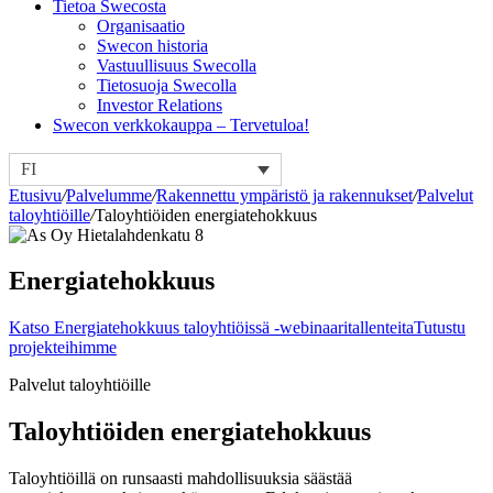
Tietoa Swecosta
Organisaatio
Swecon historia
Vastuullisuus Swecolla
Tietosuoja Swecolla
Investor Relations
Swecon verkkokauppa – Tervetuloa!
FI
Etusivu
/
Palvelumme
/
Rakennettu ympäristö ja rakennukset
/
Palvelut
taloyhtiöille
/
Taloyhtiöiden energiatehokkuus
Energiatehokkuus
Katso Energiatehokkuus taloyhtiöissä -webinaaritallenteita
Tutustu
projekteihimme
Palvelut taloyhtiöille
Taloyhtiöiden energiatehokkuus
Taloyhtiöillä on runsaasti mahdollisuuksia säästää