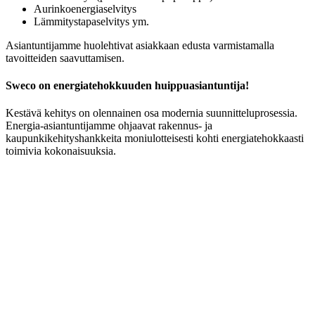
Aurinkoenergiaselvitys
Lämmitystapaselvitys ym.
Asiantuntijamme huolehtivat asiakkaan edusta varmistamalla
tavoitteiden saavuttamisen.
Sweco on energiatehokkuuden huippuasiantuntija!
Kestävä kehitys on olennainen osa modernia suunnitteluprosessia.
Energia-asiantuntijamme ohjaavat rakennus- ja
kaupunkikehityshankkeita moniulotteisesti kohti energiatehokkaasti
toimivia kokonaisuuksia.