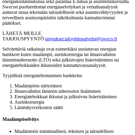
energiakustannuksissa sekä parantaa E-lukua ja asumismukavuutta.
Swecon puolueettomat energiaselvitykset ja vertailuanalyysit
auttavat sinua tekemään taloudellisesti sekä asumisviihtyvyyden ja
terveellisen asuinympäristön näkökulmasta kannattavimmat
päätökset.
LÄHETÄ MEILLE
TARJOUSPYYNTÖ
tarjoukset.taloyhtiopalvelut@sweco.fi
Selvitettäviä ratkaisuja ovat esimerkiksi uusiutuvan energian
hankkeet kuten maalämpö, aurinkoenergia tai ilmanvaihdon
lämmöntalteenotto (LTO) sekä julkisivujen lisäeristäminen tai
energiatehokkaiden ikkunoiden kannattavuusanalyysit.
Tyypillisiä energiatehostamisen hankkeita:
Maalämpöön siirtyminen
Ilmanvaihdon lämmön talteenoton lisääminen
Energiatehokkaat ikkunat ja julkisivun lisäeristäminen
Aurinkoenergia
Lämmitysverkoston säätö
Maalämpöselvitys
Maalämmön toiminnallisen, teknisen ja taloudellisen