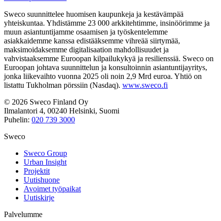
Sweco suunnittelee huomisen kaupunkeja ja kestävämpää
yhteiskuntaa. Yhdistämme 23 000 arkkitehtimme, insinöörimme ja
muun asiantuntijamme osaamisen ja työskentelemme
asiakkaidemme kanssa edistääksemme vihreää siirtymää,
maksimoidaksemme digitalisaation mahdollisuudet ja
vahvistaaksemme Euroopan kilpailukykyä ja resilienssiä. Sweco on
Euroopan johtava suunnittelun ja konsultoinnin asiantuntijayritys,
jonka liikevaihto vuonna 2025 oli noin 2,9 Mrd euroa. Yhtiö on
listattu Tukholman pörssiin (Nasdaq).
www.sweco.fi
© 2026 Sweco Finland Oy
Ilmalantori 4, 00240 Helsinki, Suomi
Puhelin:
020 739 3000
Sweco
Sweco Group
Urban Insight
Projektit
Uutishuone
Avoimet työpaikat
Uutiskirje
Palvelumme