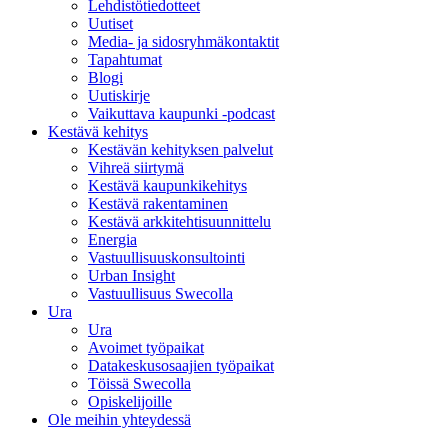
Lehdistötiedotteet
Uutiset
Media- ja sidosryhmäkontaktit
Tapahtumat
Blogi
Uutiskirje
Vaikuttava kaupunki -podcast
Kestävä kehitys
Kestävän kehityksen palvelut
Vihreä siirtymä
Kestävä kaupunkikehitys
Kestävä rakentaminen
Kestävä arkkitehtisuunnittelu
Energia
Vastuullisuuskonsultointi
Urban Insight
Vastuullisuus Swecolla
Ura
Ura
Avoimet työpaikat
Datakeskusosaajien työpaikat
Töissä Swecolla
Opiskelijoille
Ole meihin yhteydessä