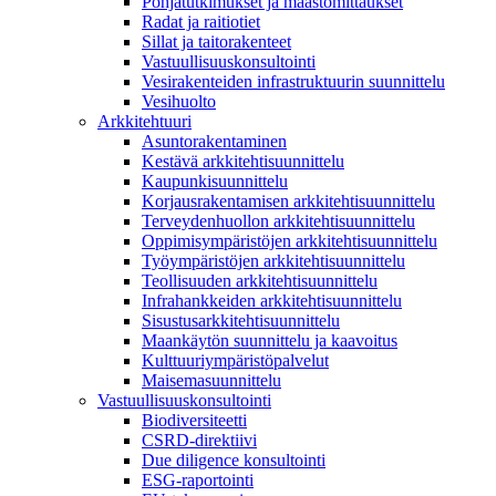
Pohjatutkimukset ja maastomittaukset
Radat ja raitiotiet
Sillat ja taitorakenteet
Vastuullisuuskonsultointi
Vesirakenteiden infrastruktuurin suunnittelu
Vesihuolto
Arkkitehtuuri
Asuntorakentaminen
Kestävä arkkitehtisuunnittelu
Kaupunkisuunnittelu
Korjausrakentamisen arkkitehtisuunnittelu
Terveydenhuollon arkkitehtisuunnittelu
Oppimisympäristöjen arkkitehtisuunnittelu
Työympäristöjen arkkitehtisuunnittelu
Teollisuuden arkkitehtisuunnittelu
Infrahankkeiden arkkitehtisuunnittelu
Sisustusarkkitehtisuunnittelu
Maankäytön suunnittelu ja kaavoitus
Kulttuuriympäristöpalvelut
Maisemasuunnittelu
Vastuullisuuskonsultointi
Biodiversiteetti
CSRD-direktiivi
Due diligence konsultointi
ESG-raportointi