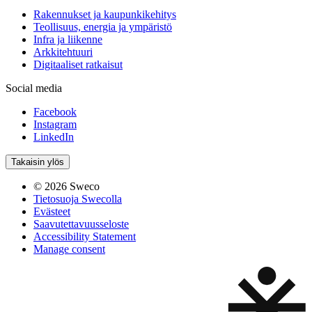
Rakennukset ja kaupunkikehitys
Teollisuus, energia ja ympäristö
Infra ja liikenne
Arkkitehtuuri
Digitaaliset ratkaisut
Social media
Facebook
Instagram
LinkedIn
Takaisin ylös
© 2026 Sweco
Tietosuoja Swecolla
Evästeet
Saavutettavuusseloste
Accessibility Statement
Manage consent