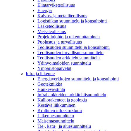
Elintarviketeollisuus
Energia
Kaivos- ja metalliteollisuus
Logistiikan suunnittelu ja konsultointi
Lääketeollisuus
Metsäteollisuus
Projektinjohto ja rakennuttaminen
Puolustus ja turvallisuus
Teollisuuden suunnittelu ja konsultointi
Teollisuuden turvallisuussuunnittelu
Teollisuuden arkkitehtisuunnittelu
Ydinvoimaloiden suunnittelu
Ympäristöpalvelut
Infra ja liikenne
Energiaverkkojen suunnittelu ja konsultointi
Geotekniikka
Hankeviestintä
Infrahankkeiden arkkitehtisuunnittelu
Kalliorakenteet ja geologia
Kestävä liikkuminen
Kriittinen infrastruktuuri
Liikennesuunnittelu
Maisemasuunnittelu
Tie-, katu-, ja aluesuunnittelu