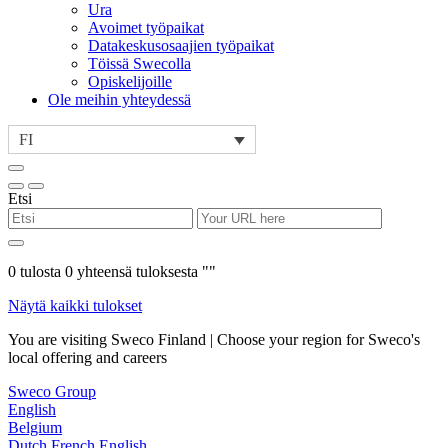
Ura
Avoimet työpaikat
Datakeskusosaajien työpaikat
Töissä Swecolla
Opiskelijoille
Ole meihin yhteydessä
FI
Etsi
0
tulosta
0
yhteensä tuloksesta "
"
Näytä kaikki tulokset
You are visiting Sweco Finland | Choose your region for Sweco's
local offering and careers
Sweco Group
English
Belgium
Dutch
French
English