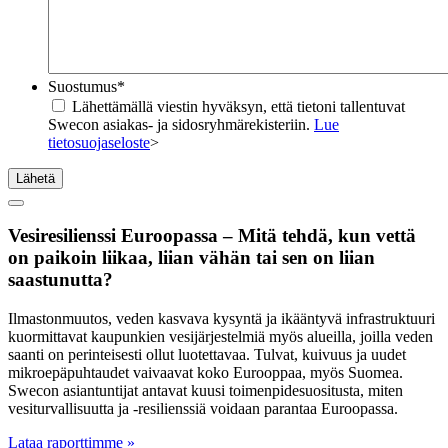
Suostumus
*
Lähettämällä viestin hyväksyn, että tietoni tallentuvat
Swecon asiakas- ja sidosryhmärekisteriin.
Lue
tietosuojaseloste
>
Lähetä
Vesiresilienssi Euroopassa – Mitä tehdä, kun vettä
on paikoin liikaa, liian vähän tai sen on liian
saastunutta?
Ilmastonmuutos, veden kasvava kysyntä ja ikääntyvä infrastruktuuri
kuormittavat kaupunkien vesijärjestelmiä myös alueilla, joilla veden
saanti on perinteisesti ollut luotettavaa. Tulvat, kuivuus ja uudet
mikroepäpuhtaudet vaivaavat koko Eurooppaa, myös Suomea.
Swecon asiantuntijat antavat kuusi toimenpidesuositusta, miten
vesiturvallisuutta ja -resilienssiä voidaan parantaa Euroopassa.
Lataa raporttimme »