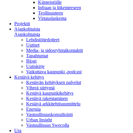
Kiinteistöille
Infraan ja liikenteeseen
Teollisuuteen
Virtauslaskenta
Projektit
Ajankohtaista
Ajankohtaista
Lehdistötiedotteet
Uutiset
Media- ja sidosryhmäkontaktit
Tapahtumat
Blogi
Uutiskirje
Vaikuttava kaupunki -podcast
Kestävä kehitys
Kestävän kehityksen palvelut
Vihreä siirtymä
Kestävä kaupunkikehitys
Kestävä rakentaminen
Kestävä arkkitehtisuunnittelu
Energia
Vastuullisuuskonsultointi
Urban Insight
Vastuullisuus Swecolla
Ura