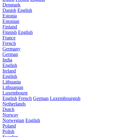
Denmark
Danish
English
Estonia
Estonian
Finland
Finnish
English
France
French
Germany
German
India
English
Ireland
English
Lithuania
Lithuanian
Luxembourg
English
French
German
Luxembourgish
Netherlands
Dutch
Norway
Norwegian
English
Poland
Polish
Sweden