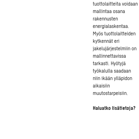
tuottolaitteita voidaan
mallintaa osana
rakennusten
energialaskentaa.
Myös tuottolaitteiden
kytkennät eri
jakelujärjestelmiin on
mallinnettavissa
tarkasti.
Hyötyjä
työkalulla saadaan
niin ikään ylläpidon
aikaisiin
muutostarpeisiin.
Haluatko lisätietoja?