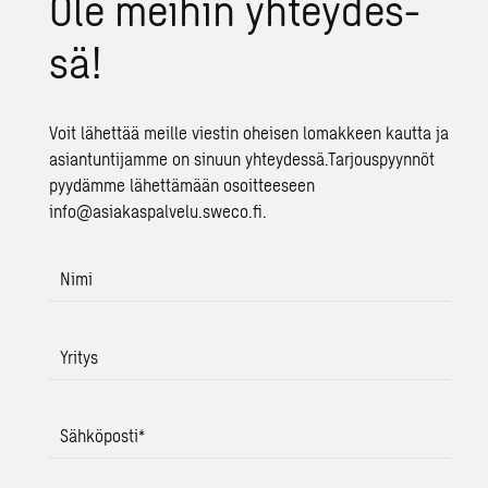
Ole mei­hin yh­tey­des­
sä!
Voit lähettää meille viestin oheisen lomakkeen kautta ja
asiantuntijamme on sinuun yhteydessä.Tarjouspyynnöt
pyydämme lähettämään osoitteeseen
info@asiakaspalvelu.sweco.fi.
Nimi
Yritys
Sähköposti
*