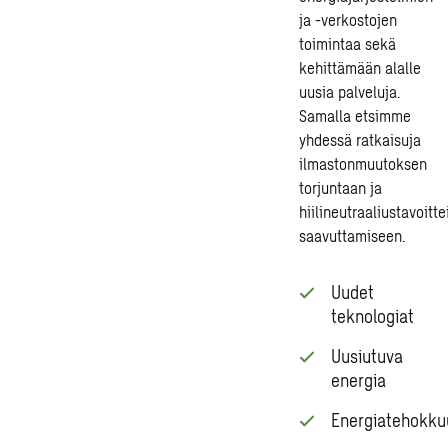
ja -verkostojen
toimintaa sekä
kehittämään alalle
uusia palveluja.
Samalla etsimme
yhdessä ratkaisuja
ilmastonmuutoksen
torjuntaan ja
hiilineutraaliustavoitt
saavuttamiseen.
Uudet
teknologiat
Uusiutuva
energia
Energiatehokku