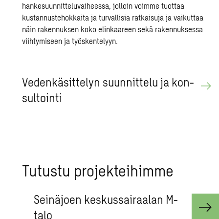
Ve­den­kä­sit­te­lyn suun­nit­te­lu ja kon­
sul­toin­ti
Tu­tus­tu pro­jek­tei­him­me
Seinäjoen keskussairaalan M-
talo