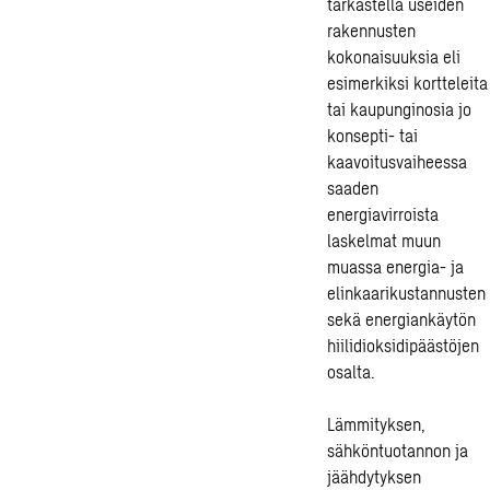
tarkastella useiden
rakennusten
kokonaisuuksia eli
esimerkiksi kortteleita
tai kaupunginosia jo
konsepti- tai
kaavoitusvaiheessa
saaden
energiavirroista
laskelmat muun
muassa energia- ja
elinkaarikustannusten
sekä energiankäytön
hiilidioksidipäästöjen
osalta.
Lämmityksen,
sähköntuotannon ja
jäähdytyksen