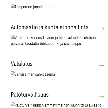
Au­to­maa­tio ja kiin­teis­tön­hal­lin­ta
Va­lais­tus
Pa­lo­tur­val­li­suus