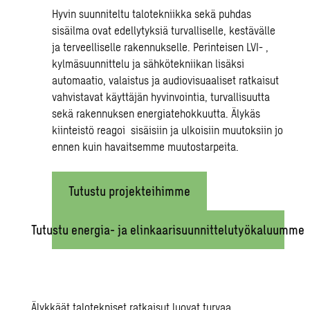
Hyvin suunniteltu talotekniikka sekä puhdas
sisäilma ovat edellytyksiä turvalliselle, kestävälle
ja terveelliselle rakennukselle.
Perinteisen
LVI-
,
kylmäsuunnittelu
ja
sähkötekniikan
lisäksi
automaatio, valaistu
s
ja audiovisuaalis
et
ratkaisut
vahvistavat käyttäjän hyvinvointia, turvallisuutta
sekä rakennuksen energiatehokkuutta.
Älykäs
kiinteistö reagoi sisäisiin ja ulkoisiin muutoksiin
jo
ennen kuin havaitsemme muutostarpeita.
Tutustu projekteihimme
Tutustu energia- ja elinkaarisuunnittelutyökaluumme
Älykkäät talotekniset ratkaisut luovat turvaa