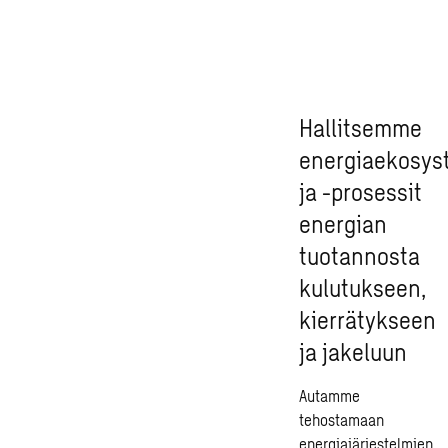
Hallitsemme
energiaekosys
ja -prosessit
energian
tuotannosta
kulutukseen,
kierrätykseen
ja jakeluun
Autamme
tehostamaan
energiajärjestelmien