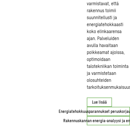
varmistavat, että
rakennus toimii
suunnitellusti ja
energiatehokkaasti
koko elinkaarensa
ajan. Palveluiden
avulla havaitaan
poikkeamat ajoissa,
optimoidaan
talotekniikan toiminta
ja varmistetaan
olosuhteiden
tarkoituksenmukaisuus
Lue lisää
Energiatehokkuusparannukset peruskorja
Rakennuskannan energia-analyysi ja en