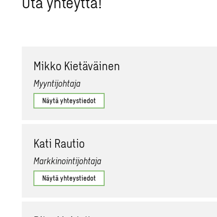
Ota yh­teyt­tä!
Mikko Kie­tä­väi­nen
Myyntijohtaja
Näytä yhteystiedot
Kati Rau­tio
Markkinointijohtaja
Näytä yhteystiedot