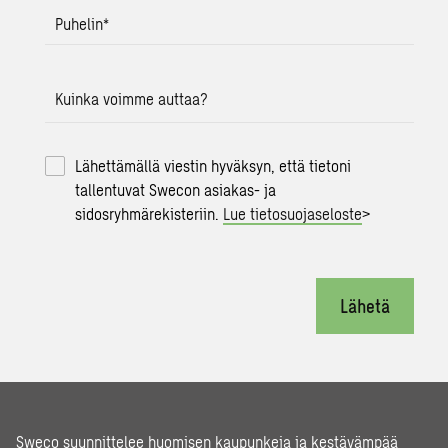
Puhelin
*
Kuinka voimme auttaa?
Lähettämällä viestin hyväksyn, että tietoni
tallentuvat Swecon asiakas- ja
sidosryhmärekisteriin.
Lue tietosuojaseloste
>
Lähetä
Sweco suunnittelee huomisen kaupunkeja ja kestävämpää