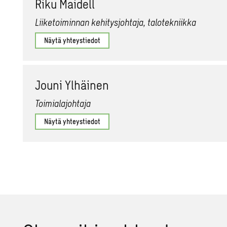
Riku Mai­dell
Liiketoiminnan kehitysjohtaja, talotekniikka
Näytä yhteystiedot
Jouni Yl­häi­nen
Toimialajohtaja
Näytä yhteystiedot