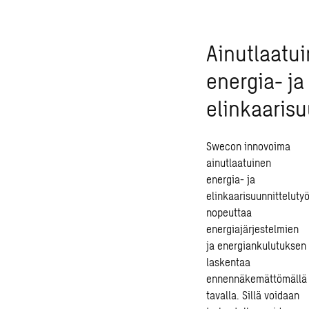
A
inutlaatu
energia- ja
elinkaarisu
Swecon innovoima
ainutlaatuinen
energia- ja
elinkaarisuunnitteluty
nopeuttaa
energiajärjestelmien
ja energiankulutuksen
laskentaa
ennennäkemättömällä
tavalla. Sillä voidaan