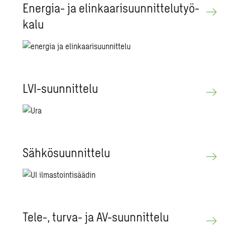
Ener­gia- ja elin­kaa­ri­suun­nit­te­lu­työ­
ka­lu
LVI-suun­nit­te­lu
Säh­kö­suun­nit­te­lu
Tele-, turva- ja AV-suun­nit­te­lu