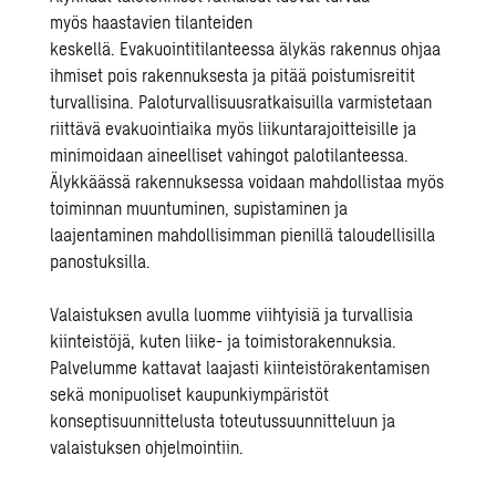
myös haastavien tilanteiden
keskellä.
Evakuointitilanteessa älykäs rakennus ohjaa
ihmiset
pois rakennuksesta
ja pitää poistumisreitit
turvallisina. Paloturvallisuusratkaisuilla varmistetaan
riittävä evakuointiaika myös liikuntarajoitteisille ja
minimoidaan aineelliset vahingot palotilanteessa.
Älykkäässä rakennuksessa voidaan mahdollistaa myös
toiminnan muuntuminen, supistaminen ja
laajentaminen mahdollisimman pienillä taloudellisilla
panostuksilla.
Valaistuksen avulla luomme viihtyisiä
ja turvallisia
kiinteistöjä, kuten liike- ja toimistorakennuksia.
Palvelumme kattavat laajasti kiinteistörakentamisen
sekä monipuoliset kaupunkiympäristöt
konseptisuunnittelusta toteutussuunnitteluun ja
valaistuksen ohjelmointiin.