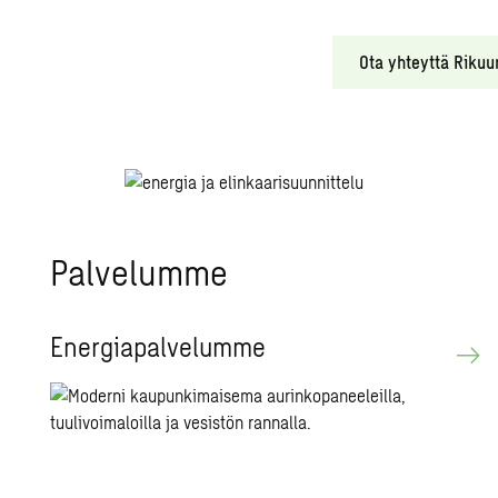
Ota yhteyttä Rikuu
Pal­ve­lum­me
Ener­gia­pal­ve­lum­me