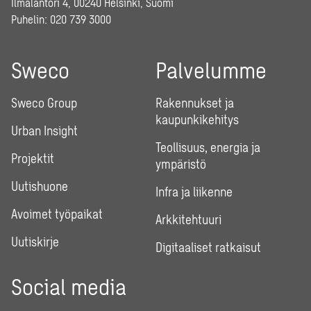
Ilmalantori 4, 00240 Helsinki, Suomi
Puhelin:
020 739 3000
Sweco
Palvelumme
Sweco Group
Rakennukset ja
kaupunkikehitys
Urban Insight
Teollisuus, energia ja
Projektit
ympäristö
Uutishuone
Infra ja liikenne
Avoimet työpaikat
Arkkitehtuuri
Uutiskirje
Digitaaliset ratkaisut
Social media