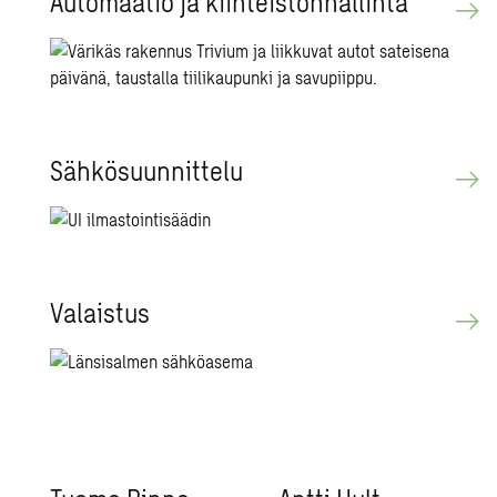
Au­to­maa­tio ja kiin­teis­tön­hal­lin­ta
Säh­kö­suun­nit­te­lu
Va­lais­tus