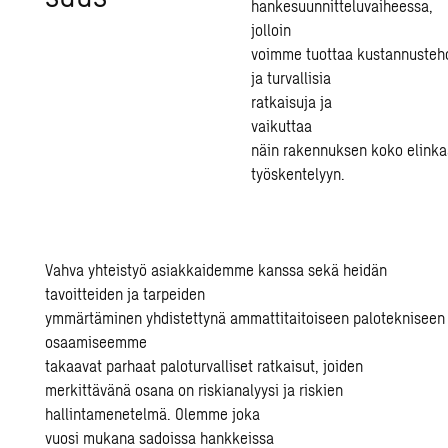
hankesuunnitteluvaiheessa,
jolloin
voimme
tuottaa
kustannus
teh
ja turvallisia
ratkaisuja
ja
vaikuttaa
näin
rakennu
ksen
koko
elink
työskentelyyn
.
Vahva yhteistyö asiakkaidemme kanssa sekä heidän
tavoitteiden ja tarpeiden
ymmärtäminen yhdistettynä ammattitaitoiseen palotekniseen
osaamiseemme
takaavat parhaat paloturvalliset ratkaisut, joiden
merkittävänä osana on riskianalyysi ja riskien
hallintamenetelmä. Olemme joka
vuosi mukana sadoissa hankkeissa