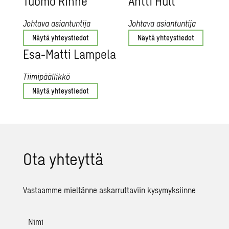
Tuomo Rinne
Antti Hult
Johtava asiantuntija
Johtava asiantuntija
Näytä yhteystiedot
Näytä yhteystiedot
Esa-Matti Lam­pe­la
Tiimipäällikkö
Näytä yhteystiedot
Ota yh­teyt­tä
Vastaamme mieltänne askarruttaviin kysymyksiinne
Nimi