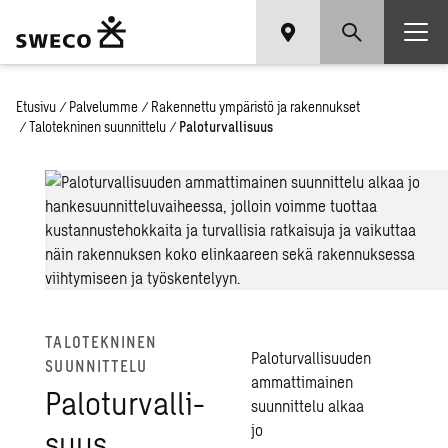
Etusivu
/
Palvelumme
/
Rakennettu ympäristö ja rakennukset
/
Talotekninen suunnittelu
/
Paloturvallisuus
TA­LO­TEK­NI­NEN
Paloturvallisuuden
SUUN­NIT­TE­LU
ammattimainen
Pa­lo­tur­val­li­
suunnittelu
alkaa
jo
suus