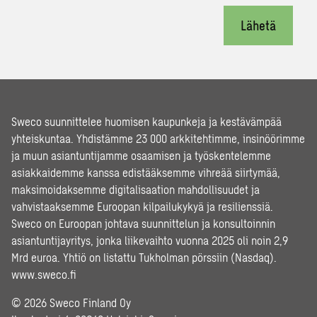
Lähetä
Sweco suunnittelee huomisen kaupunkeja ja kestävämpää
yhteiskuntaa. Yhdistämme 23 000 arkkitehtimme, insinöörimme
ja muun asiantuntijamme osaamisen ja työskentelemme
asiakkaidemme kanssa edistääksemme vihreää siirtymää,
maksimoidaksemme digitalisaation mahdollisuudet ja
vahvistaaksemme Euroopan kilpailukykyä ja resilienssiä.
Sweco on Euroopan johtava suunnittelun ja konsultoinnin
asiantuntijayritys, jonka liikevaihto vuonna 2025 oli noin 2,9
Mrd euroa. Yhtiö on listattu Tukholman pörssiin (Nasdaq).
www.sweco.fi
© 2026 Sweco Finland Oy