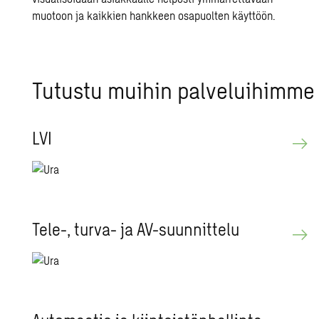
muotoon ja kaikkien han
kkeen osapuolten käyttöön
.
Tu­tus­tu mui­hin pal­ve­lui­him­me
LVI
Tele-, turva- ja AV-suun­nit­te­lu