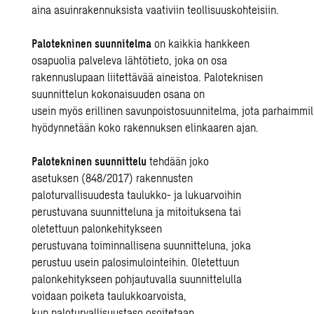
aina asuinrakennuksista vaativiin teollisuuskohteisiin.
Palotekninen suunnitelma
on
kaikkia
hankkeen
osapuolia palveleva lähtötieto, joka on osa
rakennuslupaan liitettävää aineistoa.
Paloteknisen
suunnittelun kokonaisuu
d
en
osana on
usein
myös
erillinen
savunpoistosuunnitelma
,
jota
parhaimmil
hyödynnetään koko rakennuksen
elinkaaren
ajan.
Palotekninen suunnittelu
tehdään joko
asetuksen
(848/2017) rakennusten
paloturvallisuudesta
taulukko- ja lukuarvoihin
perustuvana suunnitteluna ja mitoituksena tai
oletettuun palonkehitykseen
perustuvana
toiminnallisena suunnitteluna, joka
perustuu
usein
palosimulointeihin.
Oletettuun
palonkehitykseen pohjautuva
lla
suunnittelu
lla
voidaan
poike
t
a taulukkoarvoista
,
kun
palo
turvallisuustaso osoitetaan