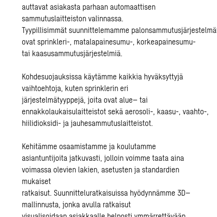
auttavat asiakasta parhaan a
utomaattisen
sammutuslaitteiston
valinnassa.
Tyypillisimmät
suunnittelemamme
palonsammutus
järjestelmä
o
vat
sprinkleri-, matalapainesumu-, korkeapainesumu-
tai kaasusammutusjärjestelm
i
ä
.
Kohdesuojauksissa käytämme kaikkia hyväksyttyjä
vaihtoehtoja, kuten
sprinklerin eri
järjestelmätyyppejä,
joita ovat
alue
–
tai
ennakkolaukaisulaitteist
ot
sekä
aerosoli-,
kaasu-,
vaahto
-,
hiilidioksidi- ja jauhesammutuslaitteisto
t.
Kehitämme osaamistamme ja koulutamme
asiantuntijoita jatkuvasti, jolloin voimme taata aina
voimassa olevien lakien, asetusten ja standardien
mukaiset
ratkaisut.
Suunnittelu
ratkaisuissa
hyödyn
nämme
3
D
–
mallinnusta,
jo
nka
avulla ratkaisut
visualisoidaan
asiakkaalle helposti ymmärrettävään