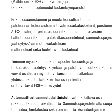
(
Pathfinder
,
FDS+Evac
,
Pyrosim
) ja
tehokka
immat
optimoidut
laskentaympäristöt.
Erikoisosaamistamme ja muuta konsultointia
on
palokunnan
kokonaistoimintavalmiusaikalaskelmat
,
poistumis
ATEX-asiakirjat,
pelastussuunnitelmat,
sammutusvesien
hallintasuunnitelmat,
palokatkosuunnitelmat,
sammutusjärjes
jäähdytys-/sammutusvaikutuksen
mallinnu
kset
sekä
luotettavuuslaskelmat.
Teemme myös
kolmannen osapuolen lausuntoja
ja
tarkastuksia
tuotehyväksyntään
ja
paloturvallisuuteen
.
Palos
voivat osallistua myös tarvittaessa palontutkintaan
yhdessä
pelastuslaitoksen kanssa
ja heillä
on
tarvittavat FISE
–
pätevyydet.
Automaattiset sammutuslaitteistot
o
v
at
merkittävä osa
rakennu
sten
paloturvallisuutta.
Sammutusjärjestelmällä
suoj
tuotantoa,
henkilöstöä
sekä
omaisuutta.
Asiantuntijamme