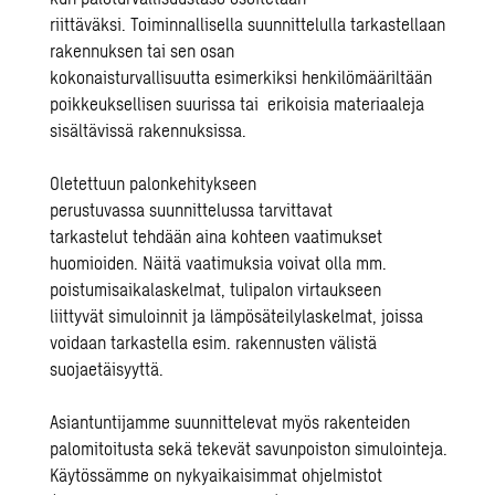
riittäväksi
.
T
oiminnallisella suunnittelulla
tarkastellaan
rakennuksen tai sen osan
kokonaisturvallisuutta
esimerkiksi henkilömääriltään
poikkeuksellisen suurissa
tai
erikoisia
materiaaleja
sisältävissä rakennuksissa.
Oletettuun palonkehitykseen
perustuvassa
suunnittelussa
tarvittavat
tarkastelut
tehdään aina kohteen vaatimukset
huomioiden.
Näitä vaatimuksia
voi
vat
olla
mm.
poistumisaikalaskelma
t
, tulipalon virtaukseen
liittyv
ät
simuloin
nit
ja
lämpösäteilylaskelm
at
,
joissa
voidaan tarkastella
esi
m. rakennusten välistä
suojaetäisyyttä.
Asiantuntijamme suunnittelevat myös
rakenteiden
palomitoitusta sekä
tekevät
savunpoiston simulointeja.
Käytössämme on nykyaikais
i
mmat
ohjelmistot