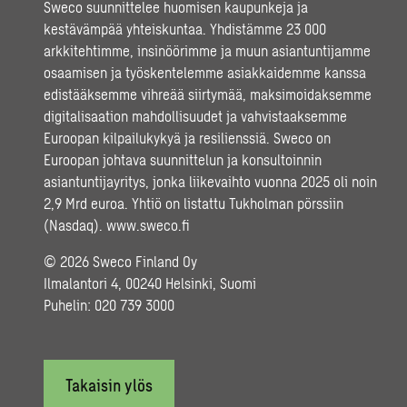
Sweco suunnittelee huomisen kaupunkeja ja
kestävämpää yhteiskuntaa. Yhdistämme 23 000
arkkitehtimme, insinöörimme ja muun asiantuntijamme
osaamisen ja työskentelemme asiakkaidemme kanssa
edistääksemme vihreää siirtymää, maksimoidaksemme
digitalisaation mahdollisuudet ja vahvistaaksemme
Euroopan kilpailukykyä ja resilienssiä. Sweco on
Euroopan johtava suunnittelun ja konsultoinnin
asiantuntijayritys, jonka liikevaihto vuonna 2025 oli noin
2,9 Mrd euroa. Yhtiö on listattu Tukholman pörssiin
(Nasdaq).
www.sweco.fi
© 2026 Sweco Finland Oy
Ilmalantori 4, 00240 Helsinki, Suomi
Puhelin:
020 739 3000
Takaisin ylös