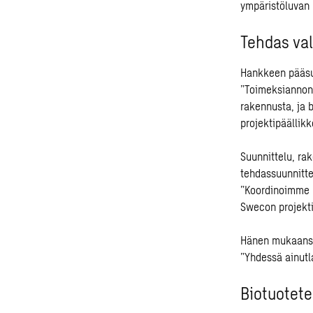
ympäristöluvan 
Tehdas val
Hankkeen pääsuu
”Toimeksiannon l
rakennusta, ja 
projektipäällik
Suunnittelu, ra
tehdassuunnitte
”Koordinoimme m
Swecon projekt
Hänen mukaansa 
”Yhdessä ainutl
Biotuotete