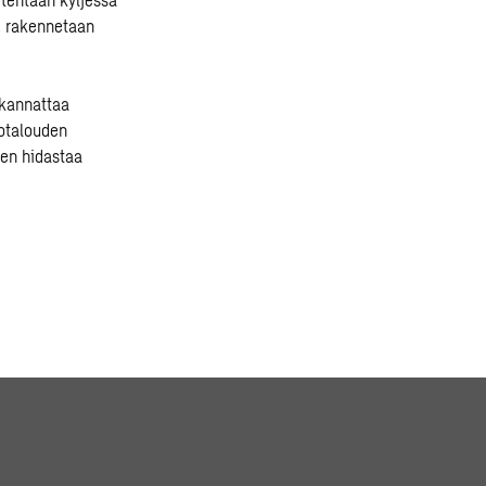
le rakennetaan
 kannattaa
iotalouden
nen hidastaa