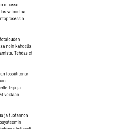
uun muassa
hdas valmistaa
antoprosessin
iotalouden
ssa noin kahdella
tamista. Tehdas ei
n fossiilitonta
aan
llettejä ja
et voidaan
ua ja tuotannon
ekosysteemin
etehtaan kyljessä