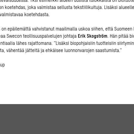
n koetehdas, joka valmistaa sellusta tekstiilikuituja. Lisäksi alueel
 valmistavaa koetehdasta.
 on epäilemättä vahvistanut maailmalla uskoa siihen, että Suomeen
teaa Swecon teollisuuspalvelujen johtaja
Erik Skogström
. Hän pitää b
ntiaalia lähes rajattomana. ”Lisäksi biopohjaisiin tuotteisiin siirtymi
a, vähentää jätteitä ja ehkäisee luonnonvarojen saastumista.”
oup