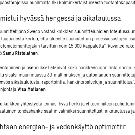
päästörajoissa huolimatta liki kolminkertaistuneesta tuotantokapasit
mistui hyvässä hengessä ja aikataulussa
nnittelijana Sweco vastasi kaikkien suunnittelualojen toteutussuunn
aajuudesta kertoo, että alueelle suunniteltiin prosessiosastojen lisä
betonielementtejäkin tarvittiin noin 15 000 kappaletta”, kuvailee rak
kö
Samu Ristolainen
.
kentaminen ja asennukset etenivät koko hankkeen ajan rinta rinnan. 
lu sisälsi muun muassa 3D-mallinnuksen ja automaation suunnittelu
yös aikataulutusta, raportointia, hankintapalveluja ja suunnittelua”,
injohtaja
Visa Moilanen
.
kaikkea yhteistyötä leimasi hyvä henki ja yhteen hiileen puhaltami
aatuinen tehdashanke saatiin valmiiksi suunnitellusti aikataulussa ja
htaan energian- ja vedenkäyttö optimoitiin