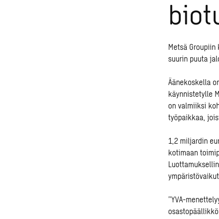
biot
Metsä Groupiin 
suurin puuta jal
Äänekoskella on 
käynnistetylle 
on valmiiksi ko
työpaikkaa, jois
1,2 miljardin e
kotimaan toimip
Luottamuksellin
ympäristövaikut
”YVA-menettely
osastopäällikk