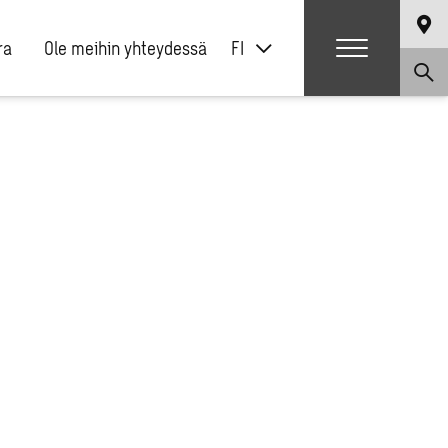
ra
Ole meihin yhteydessä
FI