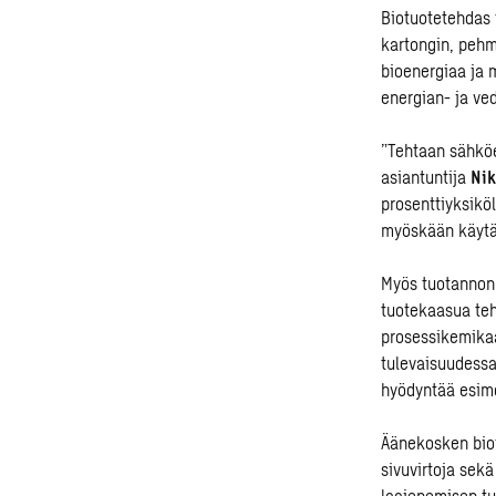
Biotuotetehdas 
kartongin, pehm
bioenergiaa ja 
energian- ja ve
”Tehtaan sähköe
asiantuntija
Nik
prosenttiyksikö
myöskään käytä 
Myös tuotannon 
tuotekaasua teh
prosessikemikaa
tulevaisuudessa
hyödyntää esime
Äänekosken biot
sivuvirtoja sekä
laajenemisen tu