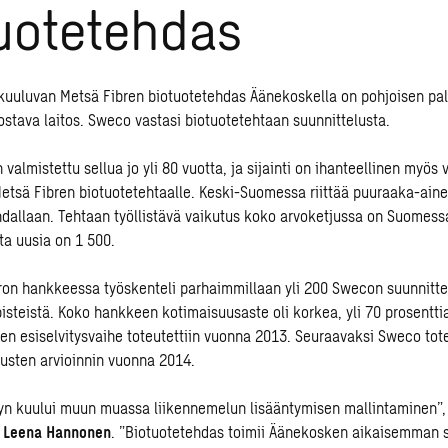
uotetehdas
kuuluvan Metsä Fibren biotuotetehdas Äänekoskella on pohjoisen pa
ostava laitos. Sweco vastasi biotuotetehtaan suunnittelusta.
valmistettu sellua jo yli 80 vuotta, ja sijainti on ihanteellinen myös
Metsä Fibren biotuotetehtaalle. Keski-Suomessa riittää puuraaka-ainet
hdallaan. Tehtaan työllistävä vaikutus koko arvoketjussa on Suomess
ta uusia on 1 500.
uron hankkeessa työskenteli parhaimmillaan yli 200 Swecon suunnittel
isteistä. Koko hankkeen kotimaisuusaste oli korkea, yli 70 prosentti
en esiselvitysvaihe toteutettiin vuonna 2013. Seuraavaksi Sweco tote
usten arvioinnin vuonna 2014.
yn kuului muun muassa liikennemelun lisääntymisen mallintaminen”
ö
Leena Hannonen
. ”Biotuotetehdas toimii Äänekosken aikaisemman 