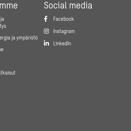
umme
Social media
ja
Facebook
tys
Instagram
nergia ja ympäristö
LinkedIn
ne
atkaisut