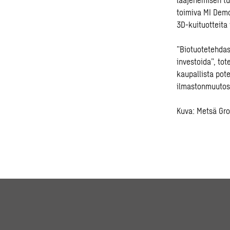
toimiva MI Demo
3D-kuituotteita
”Biotuotetehdas
investoida”, to
kaupallista pote
ilmastonmuutost
Kuva: Metsä Gr