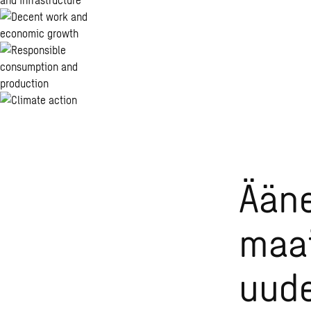
Ääne
maa
uud