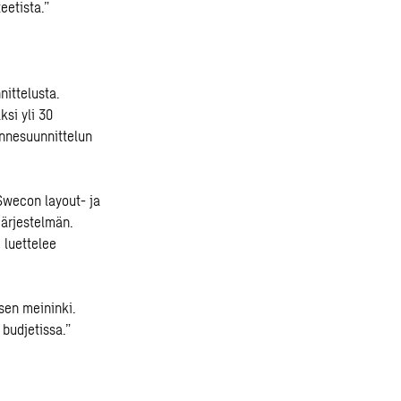
eetista.”
ittelusta.
ksi yli 30
ennesuunnittelun
Swecon layout- ja
järjestelmän.
 luettelee
sen meininki.
 budjetissa.”