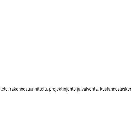
avapaa
s
ittelu, rakennesuunnittelu, projektinjohto ja valvonta, kustannuslask