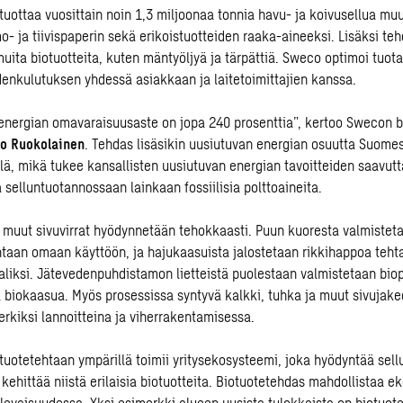
tuottaa vuosittain noin 1,3 miljoonaa tonnia havu- ja koivusellua m
o- ja tiivispaperin sekä erikoistuotteiden raaka-aineeksi. Lisäksi te
muita biotuotteita, kuten mäntyöljyä ja tärpättiä. Sweco optimoi tuot
denkulutuksen yhdessä asiakkaan ja laitetoimittajien kanssa.
nergian omavaraisuusaste on jopa 240 prosenttia”, kertoo Swecon b
o Ruokolainen
. Tehdas lisäsikin uusiutuvan energian osuutta Suome
llä, mikä tukee kansallisten uusiutuvan energian tavoitteiden saavut
selluntuotannossaan lainkaan fossiilisia polttoaineita.
muut sivuvirrat hyödynnetään tehokkaasti. Puun kuoresta valmistetaa
taan omaan käyttöön, ja hajukaasuista jalostetaan rikkihappoa teht
liksi. Jätevedenpuhdistamon lietteistä puolestaan valmistetaan biope
 biokaasua. Myös prosessissa syntyvä kalkki, tuhka ja muut sivujake
rkiksi lannoitteina ja viherrakentamisessa.
uotetehtaan ympärillä toimii yritysekosysteemi, joka hyödyntää sell
 kehittää niistä erilaisia biotuotteita. Biotuotetehdas mahdollistaa 
levaisuudessa. Yksi esimerkki alueen uusista tulokkaista on biotuot