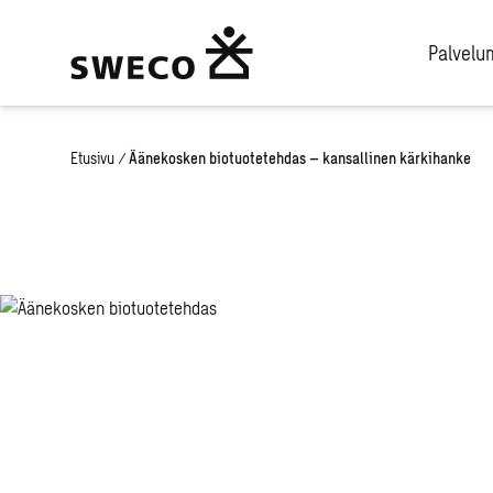
Palvel
Etusivu
/
Äänekosken biotuotetehdas – kansallinen kärkihanke
Äänekoskelle s
maailman ens