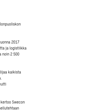
llonpuoliskon
 vuonna 2017
ta ja logistiikka
a noin 2 500
ijaa kaikista
a.
utti
, kertoo Swecon
sellutehtaan