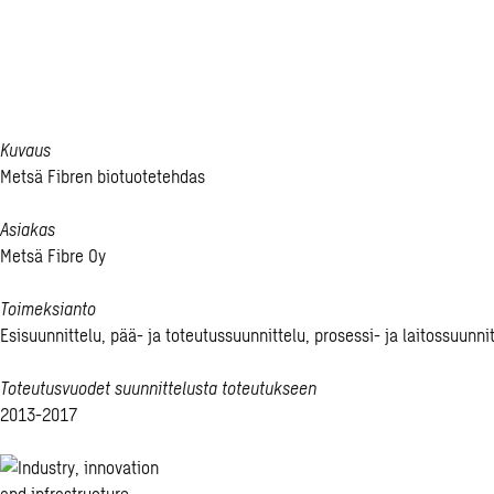
fossiilienergi
biotuotetehda
Kuvaus
Metsä Fibren biotuotetehdas
Asiakas
Metsä Fibre Oy
Toimeksianto
Esisuunnittelu, pää- ja toteutussuunnittelu, prosessi- ja laitossuunn
Toteutusvuodet suunnittelusta toteutukseen
2013-2017