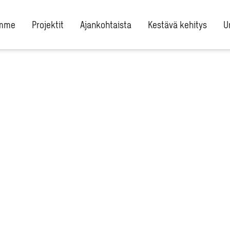
umme
Projektit
Ajankohtaista
Kestävä kehitys
U
uunniteltiin
immäinen