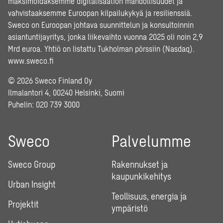
maksimoidaksemme digitalisaation mahdollisuudet ja
vahvistaaksemme Euroopan kilpailukykyä ja resilienssiä.
Sweco on Euroopan johtava suunnittelun ja konsultoinnin
asiantuntijayritys, jonka liikevaihto vuonna 2025 oli noin 2,9
Mrd euroa. Yhtiö on listattu Tukholman pörssiin (Nasdaq).
www.sweco.fi
© 2026 Sweco Finland Oy
Ilmalantori 4, 00240 Helsinki, Suomi
Puhelin:
020 739 3000
Sweco
Palvelumme
Sweco Group
Rakennukset ja
kaupunkikehitys
Urban Insight
Teollisuus, energia ja
Projektit
ympäristö