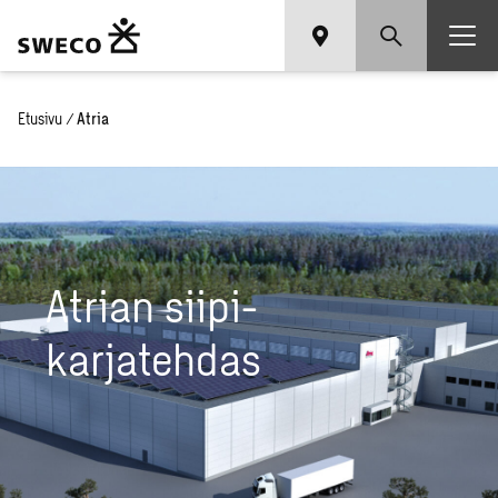
Etusivu
/
Atria
At­rian sii­pi­
kar­ja­teh­das