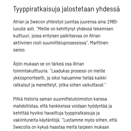
Tyyppiratkaisuja jalostetaan yhdessä
Atrian ja Swecon yhteistyö juontaa juurensa aina 1980-
luvulle asti. ”Meille on kehittynyt yhdessä tekemisen
kulttuuri, jossa erityisen palkitsevaa on Atrian
aktiivinen rooli suunnitteluprosessissa”, Marttinen
sanoo.
Äijön mukaan se on tärkeä osa Atrian
toimintakulttuuria. ”Laadukas prosessi on meille
ykkösprioriteetti, ja siksi haluamme tietää kaikki
ratkaisut ja menettelyt, jotka siihen vaikuttavat.”
Pitkä historia saman suunnittelutoimiston kanssa
mahdollistaa, että hankkeissa voidaan hyödyntää ja
kehittää hyviksi havaittuja tyyppiratkaisuja ja
vakiintuneita käytäntöjä. ”Luotamme myös siihen, että
Swecolla on kykyä haastaa meitä tarpeen mukaan