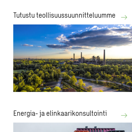
Tu­tus­tu teol­li­suus­suun­nit­te­luum­me
Ener­gia- ja elin­kaa­ri­kon­sul­toin­ti