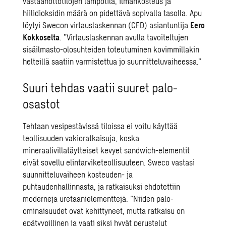
vastaanottotilojen lämpötila, ilmankosteus ja
hiilidioksidin määrä on pidettävä sopivalla tasolla. Apu
löytyi Swecon virtauslaskennan (CFD) asiantuntija
Eero
Kokkoselta
. ”Virtauslaskennan avulla tavoiteltujen
sisäilmasto-olosuhteiden toteutuminen kovimmillakin
helteillä saatiin varmistettua jo suunnitteluvaiheessa.”
Suuri tehdas vaatii suuret palo-
osastot
Tehtaan vesipestävissä tiloissa ei voitu käyttää
teollisuuden vakioratkaisuja, koska
mineraalivillatäytteiset kevyet sandwich-elementit
eivät sovellu elintarviketeollisuuteen. Sweco vastasi
suunnitteluvaiheen kosteuden- ja
puhtaudenhallinnasta, ja ratkaisuksi ehdotettiin
moderneja uretaanielementtejä. ”Niiden palo-
ominaisuudet ovat kehittyneet, mutta ratkaisu on
epätyypillinen ja vaati siksi hyvät perustelut