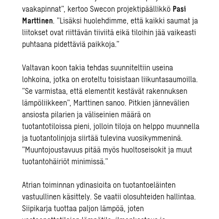
vaakapinnat”, kertoo Swecon projektipäällikkö
Pasi
Marttinen
. ”Lisäksi huolehdimme, että kaikki saumat ja
liitokset ovat riittävän tiiviitä eikä tiloihin jää vaikeasti
puhtaana pidettäviä paikkoja.”
Valtavan koon takia tehdas suunniteltiin useina
lohkoina, jotka on eroteltu toisistaan liikuntasaumoilla.
”Se varmistaa, että elementit kestävät rakennuksen
lämpöliikkeen”, Marttinen sanoo. Pitkien jännevälien
ansiosta pilarien ja väliseinien määrä on
tuotantotiloissa pieni, jolloin tiloja on helppo muunnella
ja tuotantolinjoja siirtää tulevina vuosikymmeninä.
”Muuntojoustavuus pitää myös huoltoseisokit ja muut
tuotantohäiriöt minimissä.”
Atrian toiminnan ydinasioita on tuotantoeläinten
vastuullinen käsittely. Se vaatii olosuhteiden hallintaa.
Siipikarja tuottaa paljon lämpöä, joten