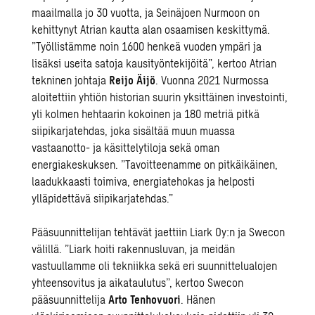
maailmalla jo 30 vuotta, ja Seinäjoen Nurmoon on
kehittynyt Atrian kautta alan osaamisen keskittymä.
”Työllistämme noin 1600 henkeä vuoden ympäri ja
lisäksi useita satoja kausityöntekijöitä”, kertoo Atrian
tekninen johtaja
Reijo Äijö
. Vuonna 2021 Nurmossa
aloitettiin yhtiön historian suurin yksittäinen investointi,
yli kolmen hehtaarin kokoinen ja 180 metriä pitkä
siipikarjatehdas, joka sisältää muun muassa
vastaanotto- ja käsittelytiloja sekä oman
energiakeskuksen. ”Tavoitteenamme on pitkäikäinen,
laadukkaasti toimiva, energiatehokas ja helposti
ylläpidettävä siipikarjatehdas.”
Pääsuunnittelijan tehtävät jaettiin Liark Oy:n ja Swecon
välillä. ”Liark hoiti rakennusluvan, ja meidän
vastuullamme oli tekniikka sekä eri suunnittelualojen
yhteensovitus ja aikataulutus”, kertoo Swecon
pääsuunnittelija
Arto Tenhovuori
. Hänen