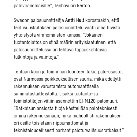
paloviranomaisille”, Tenhovuori kertoo.
Swecon palosuunnittelija
Antti Hult
korostaakin, että
teollisuuslaitoksen palosuunnittelu vaatii aina tiivistä
yhteistyötä viranomaisten kanssa. ”Jokainen
tuotantolaitos on siinä määrin erityislaatuinen, että
palosuunnittelussa on tehtävä tapauskohtaisia
tulkintoja ja valintoja.”
Tehtaan koon ja toiminnan luonteen takia palo-osastot
ovat Nurmossa poikkeuksellisen suuria, mikä edellytti
rakennuksen varustamista automaattisella
sammutuslaitteistolla. Lisäksi tuotanto- ja
toimistotilojen väliin asennettiin EI-M120-palomuuri.
”Ratkaisun ansiosta tiloja käsitellään paloteknisesti
omina rakennuksinaan, mikä mahdollisti rakennuksen
eri osille toisistaan riippumattomat ja
teknistaloudellisesti parhaat paloturvallisuusratkaisut.”