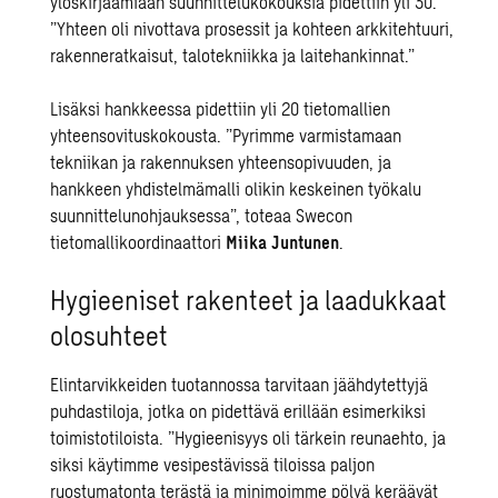
ylöskirjaamiaan suunnittelukokouksia pidettiin yli 30.
”Yhteen oli nivottava prosessit ja kohteen arkkitehtuuri,
rakenneratkaisut, talotekniikka ja laitehankinnat.”
Lisäksi hankkeessa pidettiin yli 20 tietomallien
yhteensovituskokousta. ”Pyrimme varmistamaan
tekniikan ja rakennuksen yhteensopivuuden, ja
hankkeen yhdistelmämalli olikin keskeinen työkalu
suunnittelunohjauksessa”, toteaa Swecon
tietomallikoordinaattori
Miika Juntunen
.
Hygieeniset rakenteet ja laadukkaat
olosuhteet
Elintarvikkeiden tuotannossa tarvitaan jäähdytettyjä
puhdastiloja, jotka on pidettävä erillään esimerkiksi
toimistotiloista. ”Hygieenisyys oli tärkein reunaehto, ja
siksi käytimme vesipestävissä tiloissa paljon
ruostumatonta terästä ja minimoimme pölyä keräävät