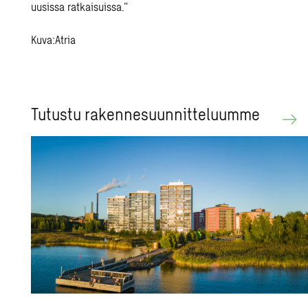
uusissa ratkaisuissa.”
Kuva:Atria
Tu­tus­tu ra­ken­ne­suun­nit­te­luum­me