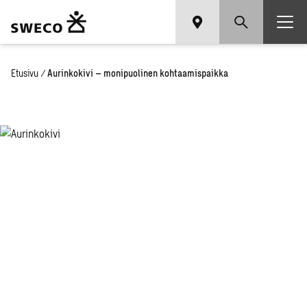
Etusivu
/
Aurinkokivi – monipuolinen kohtaamispaikka
Au­rin­ko­ki­vi
– mo­ni­puo­
li­nen koh­
taa­mis­paik­
ka