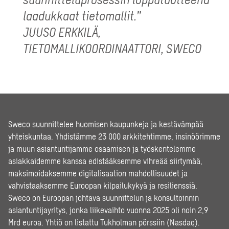
laadukkaat tietomallit.”
JUUSO ERKKILÄ,
TIETOMALLIKOORDINAATTORI, SWECO
Sweco suunnittelee huomisen kaupunkeja ja kestävämpää
yhteiskuntaa. Yhdistämme 23 000 arkkitehtimme, insinöörimme
ja muun asiantuntijamme osaamisen ja työskentelemme
asiakkaidemme kanssa edistääksemme vihreää siirtymää,
maksimoidaksemme digitalisaation mahdollisuudet ja
vahvistaaksemme Euroopan kilpailukykyä ja resilienssiä.
Sweco on Euroopan johtava suunnittelun ja konsultoinnin
asiantuntijayritys, jonka liikevaihto vuonna 2025 oli noin 2,9
Mrd euroa. Yhtiö on listattu Tukholman pörssiin (Nasdaq).