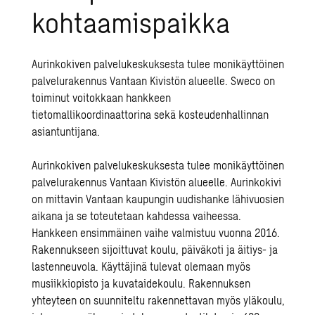
kohtaamispaikka
Aurinkokiven palvelukeskuksesta tulee monikäyttöinen
palvelurakennus Vantaan Kivistön alueelle. Sweco on
toiminut voitokkaan hankkeen
tietomallikoordinaattorina sekä kosteudenhallinnan
asiantuntijana.
Aurinkokiven palvelukeskuksesta tulee monikäyttöinen
palvelurakennus Vantaan Kivistön alueelle. Aurinkokivi
on mittavin Vantaan kaupungin uudishanke lähivuosien
aikana ja se toteutetaan kahdessa vaiheessa.
Hankkeen ensimmäinen vaihe valmistuu vuonna 2016.
Rakennukseen sijoittuvat koulu, päiväkoti ja äitiys- ja
lastenneuvola. Käyttäjinä tulevat olemaan myös
musiikkiopisto ja kuvataidekoulu. Rakennuksen
yhteyteen on suunniteltu rakennettavan myös yläkoulu,