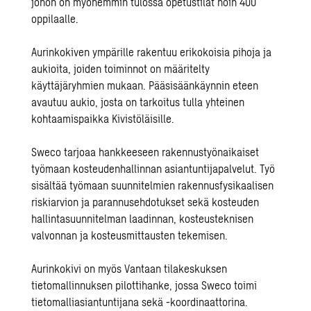
johon on myöhemmin tulossa opetustilat noin 400
oppilaalle.
Aurinkokiven ympärille rakentuu erikokoisia pihoja ja
aukioita, joiden toiminnot on määritelty
käyttäjäryhmien mukaan. Pääsisäänkäynnin eteen
avautuu aukio, josta on tarkoitus tulla yhteinen
kohtaamispaikka Kivistöläisille.
Sweco tarjoaa hankkeeseen rakennustyönaikaiset
työmaan kosteudenhallinnan asiantuntijapalvelut. Työ
sisältää työmaan suunnitelmien rakennusfysikaalisen
riskiarvion ja parannusehdotukset sekä kosteuden
hallintasuunnitelman laadinnan, kosteusteknisen
valvonnan ja kosteusmittausten tekemisen.
Aurinkokivi on myös Vantaan tilakeskuksen
tietomallinnuksen pilottihanke, jossa Sweco toimi
tietomalliasiantuntijana sekä -koordinaattorina.