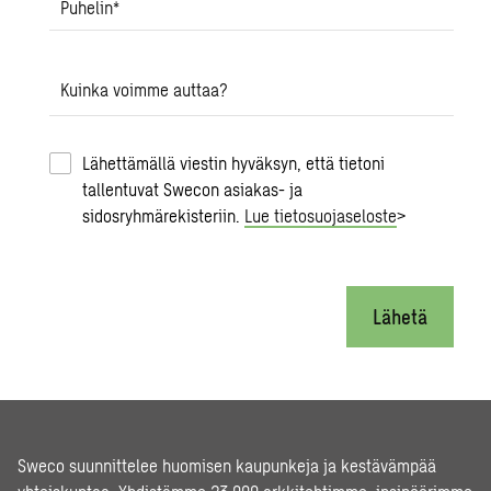
Puhelin
*
Kuinka voimme auttaa?
Lähettämällä viestin hyväksyn, että tietoni
tallentuvat Swecon asiakas- ja
sidosryhmärekisteriin.
Lue tietosuojaseloste
>
Lähetä
Sweco suunnittelee huomisen kaupunkeja ja kestävämpää