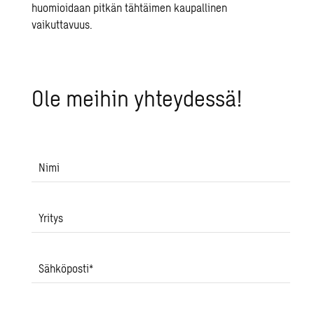
huomioidaan pitkän tähtäimen kaupallinen
vaikuttavuus.
Ole mei­hin yh­tey­des­sä!
Nimi
Yritys
Sähköposti
*