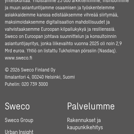
yhteiskuntaa. Yhdistämme 23 000 arkkitehtimme, insinöörimme
ja muun asiantuntijamme osaamisen ja työskentelemme
asiakkaidemme kanssa edistääksemme vihreää siirtymää,
maksimoidaksemme digitalisaation mahdollisuudet ja
vahvistaaksemme Euroopan kilpailukykyä ja resilienssiä.
Sweco on Euroopan johtava suunnittelun ja konsultoinnin
asiantuntijayritys, jonka liikevaihto vuonna 2025 oli noin 2,9
Mrd euroa. Yhtiö on listattu Tukholman pörssiin (Nasdaq).
www.sweco.fi
© 2026 Sweco Finland Oy
Ilmalantori 4, 00240 Helsinki, Suomi
Puhelin:
020 739 3000
Sweco
Palvelumme
Sweco Group
Rakennukset ja
kaupunkikehitys
Urban Insight