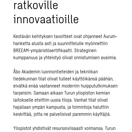
ratkoville
innovaatioille
Kestävän kehityksen tavoitteet ovat ohjanneet Aurum-
hanketta alusta asti ja suunnittelulle myönnettiin
BREEAM-ympäristösertifikaatti. Strateginen
kumppanuus ja yhteistyö olivat onnistumisen avaimia.
Åbo Akademin luonnontieteiden ja tekniikan
tiedekunnan tilat olivat tulleet käyttöikänsä päähän,
eivätkä enää vastanneet modernin huippututkimuksen
tarpeisiin. Samaan aikaan Turun yl
iopiston kemian
laitokselle etsittiin uusia tiloja. Vanhat tilat olivat
hajallaan ympäri kampusta, ja toimintoja haluttiin
keskittää, jotta ne palvelisivat paremmin käyttäjiä.
Yliopistot yhdistivät resurssiviisaasti voimansa. Turun