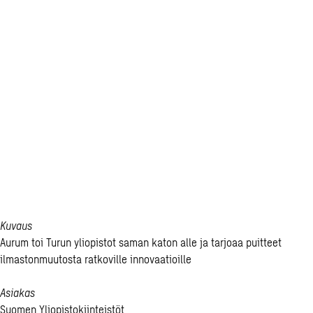
tar­jo­aa puit­
teet il­mas­
ton­muu­tos­
ta rat­ko­vil­le
in­no­vaa­
tioil­le
Kuvaus
Aurum toi Turun yliopistot saman katon alle ja tarjoaa puitteet
ilmastonmuutosta ratkoville innovaatioille
Asiakas
Suomen Yliopistokiinteistöt