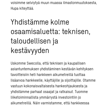
voisimme selviytyä muun muassa
ilmastonmuutoksesta,
Hupa kiteyttää.
Yhdistämme kolme
osaamisaluetta: teknisen,
taloudellisen ja
kestävyyden
Uskomme Swecolla, että teknisen ja kaupallisen
asiantuntemuksen yhdistäminen kestävän kehityksen
tavoitteisiin heti hankkeen alkumetreillä tuottaa
lisäarvoa hankkeelle, käyttäjille ja sijoittajille. Otamme
vastuun kokonaisvaltaisesta hankeohjauksesta ja
yhdistämme
parhaat osaajat ja ratkaisut.
Tuomme
liiketoiminnallista ymmärrystä investointiin jo
alkumetreillä. Näin varmistamme, että hankkeessa