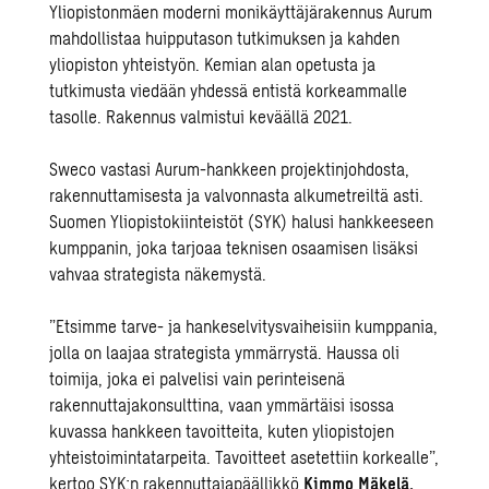
Yliopistonmäen
moderni monikäyttäjärakennus Aurum
mahdollistaa huipputason tutkimuksen ja kahden
yliopiston yhteistyön. Kemian alan opetusta ja
tutkimusta viedään yhdessä entistä korkeammalle
tasolle. Rakennus valmistui keväällä 2021.
Sweco vastasi Aurum-hankkeen
projektinjohdosta,
rakennuttamisesta ja valvonnast
a alkumetreiltä asti.
Suomen Yliopistokiinteistöt (SYK) halusi hankkeeseen
kumppanin, joka tarjoaa teknisen osaamisen lisäksi
vahvaa strategista näkemystä.
”Etsimme tarve- ja hankeselvitysvaiheisiin kumppania,
jolla on laajaa strategista ymmärrys
tä. Haussa oli
toimija, joka ei palvelisi vain perinteisenä
rakennuttajakonsulttina, vaan ymmärtäisi isossa
kuvassa hankkeen tavoitteita, kuten yliopistojen
yhteistoimintatarpeita. Tavoitteet asetettiin korkealle”,
kertoo SYK:n rakennuttajapäällikkö
Kimmo M
äkelä.