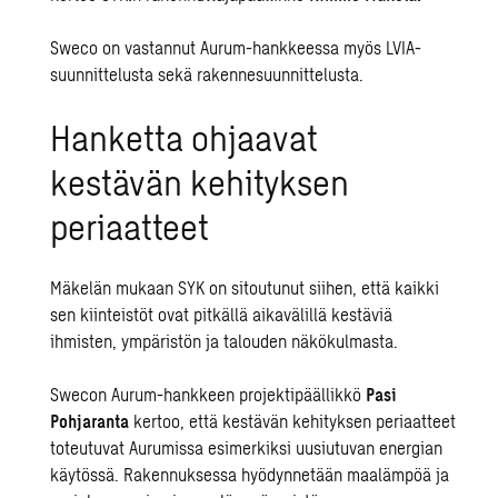
Sweco on vastannut Aurum-hankkeessa myös
LVIA-
suunnittelusta
sekä
rakennesuunnittelusta
.
Hanketta ohjaavat
kestävän kehityksen
periaatteet
Mäkelän mukaan SYK on sitoutunut siihen, että k
aikki
sen kiinteistöt ovat pitkällä aikavälillä kestäviä
ihmisten, ympäristön ja talouden näkökulmasta.
Swecon Aurum-hankkeen projektipäällikkö
Pasi
Pohjaranta
kertoo, että kestävän kehityksen periaatteet
toteutuvat Aurumissa esimerkiksi uusiutuvan energian
käytössä. Rakennuksessa hyödynnetään maalämpöä ja