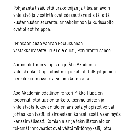
Pohjaranta lisää, että urakoitsijan ja tilaajan avoin
yhteistyö ja viestintä ovat edesauttaneet
sitä, että
kustannusten seuranta, ennakoiminen ja kurissapito
ovat olleet helppoa.
”Minkäänlaista vanhan koulukunnan
vastakkainasettelua ei ole ollut”, Pohjaranta sanoo.
Aurum oli Turun yliopiston ja Åbo Akademin
yhteishanke. Oppilaitosten opiskelijat,
tutkijat ja muu
henkilökunta ovat nyt saman katon alla.
Åbo Akademin edellinen rehtori Mikko Hupa on
todennut
, että uusien tarkoituksenmukais
ten ja
yhteistyötä tukevien tilojen ansiosta yliopistot voivat
johtaa kehitystä, ei ainoastaan kansallisesti, vaan myös
kansainvälisesti. Kemian alan ja teknillisten alojen
tekemät
innovaatiot ovat välttämättömyyksiä, jotta