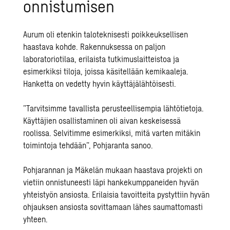
onnistumisen
Aurum oli etenkin
taloteknisesti poikkeuksellisen
haastava kohde. Rakennuksessa on paljon
laboratoriotilaa, erilaista tutkimuslaitteistoa ja
esimerkiksi tiloja, joissa käsitellään kemikaaleja.
Hanketta on vedetty hyvin käyttäjälähtöisesti.
”Tarvitsimme tavallista perustee
llisempia lähtötietoja.
Käyttäjien osallistaminen oli aivan keskeisessä
roolissa. Selvitimme esimerkiksi, mitä varten mitäkin
toimintoja tehdään”, Pohjaranta sanoo.
Pohjarannan ja Mäkelän mukaan haastava projekti on
vietiin onnistuneesti läpi
hankekumppaneiden hyvän
yhteistyön ansiosta. Erilaisia tavoitteita pystyttiin hyvän
ohjauksen ansiosta sovittamaan lähes saumattomasti
yhteen.