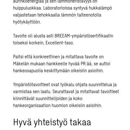
aurinkoenergiaa ja sen lämmöneristävyys on
huippuluokkaa. Laboratorioissa syntyvä hukkalämpö
valjastetaan te
hokkaalla lämmön talteenotolla
hyötykäyttöön.
Tavoite oli alusta asti BREEAM-ympäristösertifikaatin
toiseksi korkein, Excellent-taso.
Paitsi että konkreettinen ja mitattava tavoite on
Mäkelän mukaan hankkeelle hyvää PR:ää, se auttoi
hankeosapuolia keskittymään oikeisiin asioihin.
Ympäristötavoitteet ovat työkalu ohjata suunnittelua ja
varmistaa sen laatu. Seurattavat ja mitattavat tavoitteet
kiinnittävät suunnittelijoiden ja koko
hankeorganisaation huomion oikeisiin asioihin.
Hyvä yhteistyö takaa