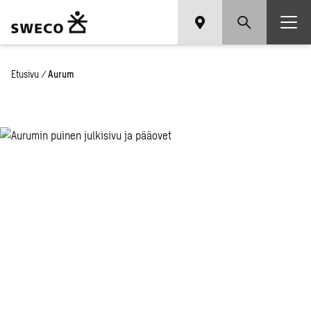
Etusivu
/
Aurum
Aurum toi­
Tu­run yli­
opis­tot
saman
katon alle ja