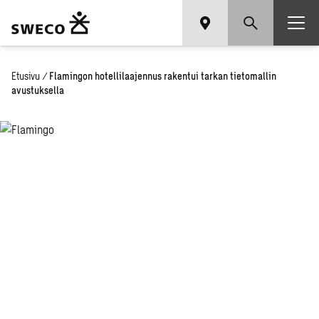
Etusivu
/
Flamingon hotellilaajennus rakentui tarkan tietomallin
avustuksella
Fla­min­gon
ho­tel­li­laa­
jen­nus ra­
ken­tui tar­