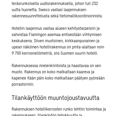
teräsrunkoisella uudisrakennuksella, johon tuli 232
uutta huonetta. Sweco vastasi laajennuksen
rakennesuunnittelusta
sekä
tietomallikoordinoinnista
.
Hotellin laajennus vastaa alueen kehitystarpeisiin ja
vahvistaa Flamingon asemaa entisestään viihtymisen
keskuksena. Siiven muotoinen, kirkkaanpunainen ja
upean näköinen hotellirakennus on pinta-alaltaan noin
9 700 kerrosneliömetriä, siis Suomen suurin hotelli.
Rakennuksessa mielenkiintoista ja haastavaa on sen
muoto. Rakennus on koko matkaltaan kaareva ja
kapenee itään päin koko matkaltaan päätyen pyöreään
porrastorniin.
Tilankäyttöön muuntojoustavuutta
Rakennuksen hotellikerrosten runko tehtiin toimintaa ja
rakennukseen tilankäytön tehokkuutta ja