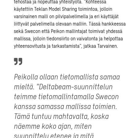
tehostaa ja nopeuttaa yhteistyötä. ”Kohteessa
käytettiin Teklan Model Sharing toimintoa, jolloin
varsinainen malli on pilvipalvelimella ja eri käyttäjät
liittyvät palvelimella olevaan malliin. Tässä hankkeessa
sekä Swecon että Peikon mallintajat toimivat yhdessä
mallissa, jolloin tiedonsiirto on vaivatonta ja helpottaa
yhteensovitusta ja tarkastamista”, jatkaa Tarvainen.
Peikolla ollaan tietomallista samaa
mieltä. ”Deltabeam-suunnittelun
teimme tietomallintamalla Swecon
kanssa samassa mallissa toimien.
Tämä tuntuu mahtavalta, koska
näemme koko ajan, miten
suunnittelu etenee ja mitä