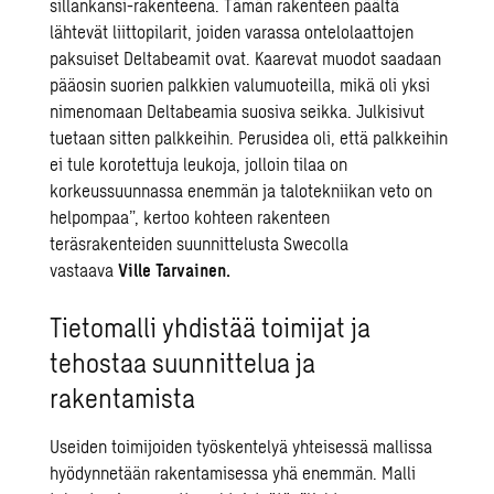
sillankansi-rakenteena. Tämän rakenteen päältä
lähtevät liittopilarit, joiden varassa ontelolaattojen
paksuiset Deltabeamit ovat. Kaarevat muodot saadaan
pääosin suorien palkkien valumuoteilla, mikä oli yksi
nimenomaan Deltabeamia suosiva seikka. Julkisivut
tuetaan sitten palkkeihin. Perusidea oli, että palkkeihin
ei tule korotettuja leukoja, jolloin tilaa on
korkeussuunnassa enemmän ja talotekniikan veto on
helpompaa”, kertoo kohteen rakenteen
teräsrakenteiden suunnittelusta Swecolla
vastaava
Ville Tarvainen.
Tietomalli yhdistää toimijat ja
tehostaa suunnittelua ja
rakentamista
Useiden toimijoiden työskentelyä yhteisessä mallissa
hyödynnetään rakentamisessa yhä enemmän. Malli