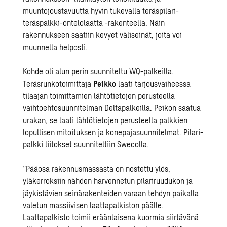
muuntojoustavuutta hyvin tukevalla teräspilari-
teräspalkki-ontelolaatta -rakenteella. Näin
rakennukseen saatiin kevyet väliseinät, joita voi
muunnella helposti.
Kohde oli alun perin suunniteltu WQ-palkeilla.
Teräsrunkotoimittaja
Peikko
laati tarjousvaiheessa
tilaajan toimittamien lähtötietojen perusteella
vaihtoehtosuunnitelman Deltapalkeilla. Peikon saatua
urakan, se laati lähtötietojen perusteella palkkien
lopullisen mitoituksen ja konepajasuunnitelmat. Pilari-
palkki liitokset suunniteltiin Swecolla.
”Pääosa rakennusmassasta on nostettu ylös,
yläkerroksiin nähden harvennetun pilariruudukon ja
jäykistävien seinärakenteiden varaan tehdyn paikalla
valetun massiivisen laattapalkiston päälle.
Laattapalkisto toimii eräänlaisena kuormia siirtävänä