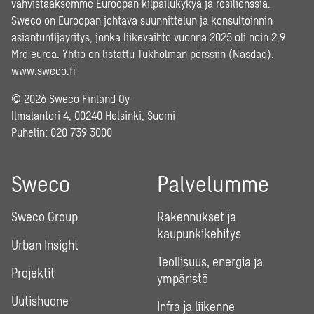
vahvistaaksemme Euroopan kilpailukykyä ja resilienssiä.
Sweco on Euroopan johtava suunnittelun ja konsultoinnin
asiantuntijayritys, jonka liikevaihto vuonna 2025 oli noin 2,9
Mrd euroa. Yhtiö on listattu Tukholman pörssiin (Nasdaq).
www.sweco.fi
© 2026 Sweco Finland Oy
Ilmalantori 4, 00240 Helsinki, Suomi
Puhelin:
020 739 3000
Sweco
Palvelumme
Sweco Group
Rakennukset ja
kaupunkikehitys
Urban Insight
Teollisuus, energia ja
Projektit
ympäristö
Uutishuone
Infra ja liikenne