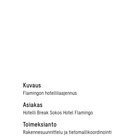
kan tie­to­
mal­lin avus­
tuk­sel­la
Kuvaus
Flamingon hotellilaajennus
Asiakas
Hotelli Break Sokos Hotel Flamingo
Toimeksianto
Rakennesuunnittelu ja tietomallikoordinointi