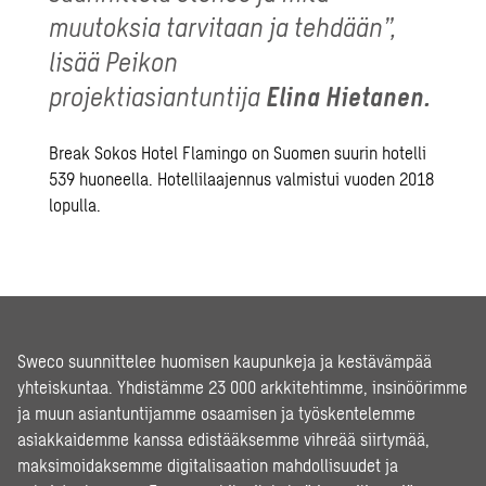
muutoksia tarvitaan ja tehdään”,
lisää Peikon
projektiasiantuntija
Elina Hietanen.
Break Sokos Hotel Flamingo on Suomen suurin hotelli
539 huoneella. Hotellilaajennus valmistui vuoden 2018
lopulla.
Sweco suunnittelee huomisen kaupunkeja ja kestävämpää
yhteiskuntaa. Yhdistämme 23 000 arkkitehtimme, insinöörimme
ja muun asiantuntijamme osaamisen ja työskentelemme
asiakkaidemme kanssa edistääksemme vihreää siirtymää,
maksimoidaksemme digitalisaation mahdollisuudet ja