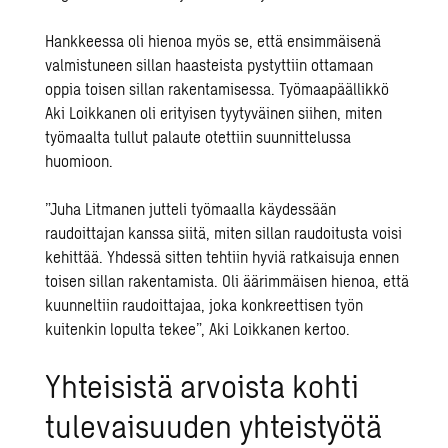
Hankkeessa oli hienoa myös se, että ensimmäisenä
valmistuneen sillan haasteista pystyttiin ottamaan
oppia toisen sillan rakentamisessa. Työmaapäällikkö
Aki Loikkanen oli erityisen tyytyväinen siihen, miten
työmaalta tullut palaute otettiin suunnittelussa
huomioon.
”Juha Litmanen jutteli työmaalla käydessään
raudoittajan kanssa siitä, miten sillan raudoitusta voisi
kehittää. Yhdessä sitten tehtiin hyviä ratkaisuja ennen
toisen sillan rakentamista. Oli äärimmäisen hienoa, että
kuunneltiin raudoittajaa, joka konkreettisen työn
kuitenkin lopulta tekee”, Aki Loikkanen kertoo.
Yhteisistä arvoista kohti
tulevaisuuden yhteistyötä