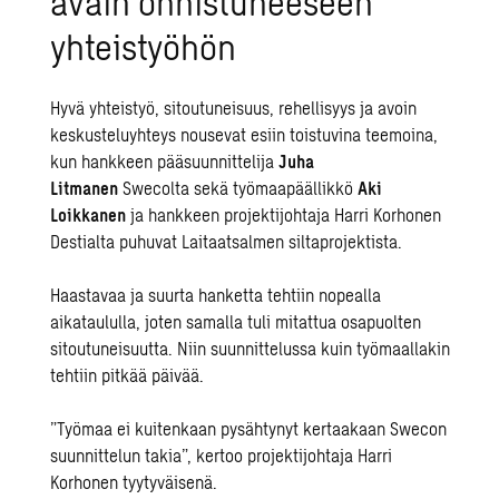
avain onnistuneeseen
yhteistyöhön
Hyvä yhteistyö, sitoutuneisuus, rehellisyys ja avoin
keskusteluyhteys nousevat esiin toistuvina teemoina,
kun hankkeen pääsuunnittelija
Juha
Litmanen
Swecolta sekä työmaapäällikkö
Aki
Loikkanen
ja hankkeen projektijohtaja Harri Korhonen
Destialta puhuvat Laitaatsalmen siltaprojektista.
Haastavaa ja suurta hanketta tehtiin nopealla
aikataululla, joten samalla tuli mitattua osapuolten
sitoutuneisuutta. Niin suunnittelussa kuin työmaallakin
tehtiin pitkää päivää.
”Työmaa ei kuitenkaan pysähtynyt kertaakaan Swecon
suunnittelun takia”, kertoo projektijohtaja Harri
Korhonen tyytyväisenä.