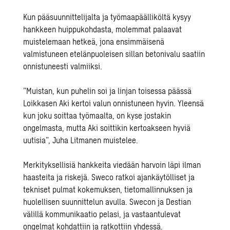
Kun pääsuunnittelijalta ja työmaapäälliköltä kysyy
hankkeen huippukohdasta, molemmat palaavat
muistelemaan hetkeä, jona ensimmäisenä
valmistuneen etelänpuoleisen sillan betonivalu saatiin
onnistuneesti valmiiksi.
”Muistan, kun puhelin soi ja linjan toisessa päässä
Loikkasen Aki kertoi valun onnistuneen hyvin. Yleensä
kun joku soittaa työmaalta, on kyse jostakin
ongelmasta, mutta Aki soittikin kertoakseen hyviä
uutisia”, Juha Litmanen muistelee.
Merkityksellisiä hankkeita viedään harvoin läpi ilman
haasteita ja riskejä. Sweco ratkoi ajankäytölliset ja
tekniset pulmat kokemuksen, tietomallinnuksen ja
huolellisen suunnittelun avulla. Swecon ja Destian
välillä kommunikaatio pelasi, ja vastaantulevat
ongelmat kohdattiin ja ratkottiin yhdessä.