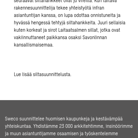
seuraavat siltahankkeet ovat jo vireillä. Kun taitava
rakennesuunnittelija tekee yhteistyötä infran
asiantuntijan kanssa, on lupa odottaa onnistuneita ja
hyvässä hengessä tehtyjä siltahankkeita. Juuri sellaisia
kuten korkeat ja sirot Laitaatsalmen sillat, jotka ovat
vakiinnuttaneet paikkansa osaksi Savonlinnan
kansallismaisemaa.
Lue lisää siltasuunnittelusta.
Sweco suunnittelee huomisen kaupunkeja ja kestävämpää
yhteiskuntaa. Yhdistämme 23 000 arkkitehtimme, insinöörimme
ja muun asiantuntijamme osaamisen ja työskentelemme