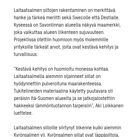
Laitaatsalmen siltojen rakentaminen on merkittävä
hanke ja tärkeä meriitti sekä Swecolle että Destialle.
Kyseessä on Savonlinnan alueella näkyvä maamerkki,
joka vaikuttaa alueen liikenteen sujuvuuteen.
Projektissa otettiin huomioon myös molemmille
yrityksille tärkeät arvot, joita ovat kestävä kehitys ja
turvallisuus.
”Kestävä kehitys on huomioitu monessa kohtaa.
Laitaatsalmella aiemmin sijainneet sillat on
hyödynnettiin pulveroituna maarakenteessa.
Tukitelineiden materiaalina käytetty puutavara oli
peräisin Itä-Suomen alueelta ja se jatkojalostettiin
hakkeeksi lämmöntuotannon tarpeisiin”, Aki Loikkanen
luettelee.
Laitaatsalmen silloille siirtynyt liikenne kulki aiemmin
Kyrönsalmen yli. Kyrönsalmen sillat ovat läppäsiltoja,