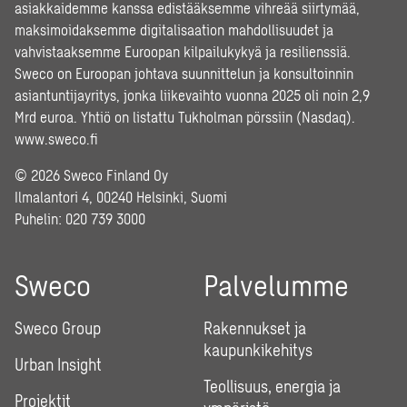
asiakkaidemme kanssa edistääksemme vihreää siirtymää,
maksimoidaksemme digitalisaation mahdollisuudet ja
vahvistaaksemme Euroopan kilpailukykyä ja resilienssiä.
Sweco on Euroopan johtava suunnittelun ja konsultoinnin
asiantuntijayritys, jonka liikevaihto vuonna 2025 oli noin 2,9
Mrd euroa. Yhtiö on listattu Tukholman pörssiin (Nasdaq).
www.sweco.fi
© 2026 Sweco Finland Oy
Ilmalantori 4, 00240 Helsinki, Suomi
Puhelin:
020 739 3000
Sweco
Palvelumme
Sweco Group
Rakennukset ja
kaupunkikehitys
Urban Insight
Teollisuus, energia ja
Projektit