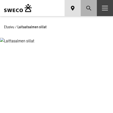
Etusivu
/
Laitaatsalmen sillat
Lai­taat­sal­
men sil­lat