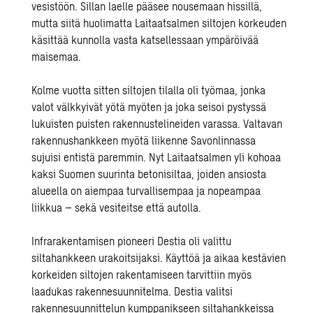
vesistöön. Sillan laelle pääsee nousemaan hissillä,
mutta siitä huolimatta Laitaatsalmen siltojen korkeuden
käsittää kunnolla vasta katsellessaan ympäröivää
maisemaa.
Kolme vuotta sitten siltojen tilalla oli työmaa, jonka
valot välkkyivät yötä myöten ja joka seisoi pystyssä
lukuisten puisten rakennustelineiden varassa. Valtavan
rakennushankkeen myötä liikenne Savonlinnassa
sujuisi entistä paremmin. Nyt Laitaatsalmen yli kohoaa
kaksi Suomen suurinta betonisiltaa, joiden ansiosta
alueella on aiempaa turvallisempaa ja nopeampaa
liikkua – sekä vesiteitse että autolla.
Infrarakentamisen pioneeri Destia oli valittu
siltahankkeen urakoitsijaksi. Käyttöä ja aikaa kestävien
korkeiden siltojen rakentamiseen tarvittiin myös
laadukas rakennesuunnitelma. Destia valitsi
rakennesuunnittelun kumppanikseen siltahankkeissa