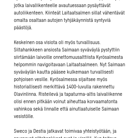
jotka laivaliikenteelle avautuessaan pysäyttävät
autoliikenteen. Kiinteät Laitaatsalmen sillat vähentävät
omalta osaltaan autojen tyhjäkäynnistä syntyviä
päästöjä.
Keskeinen osa visiota oli myös turvallisuus.
Siltahankkeen ansiosta Saimaan syväväylä pystyttiin
siirtämään laivoille onnettomuusalttiista Kyrösalmesta
helpommin navigoitavaan Laitaatsalmeen. Nyt Saimaan
syväväylän kautta pääsee kulkemaan turvallisesti
pohjoisen vesille. Kyrösalmessa sijaitsee myös
historiallisesti merkittävä 1400-luvulla rakennettu
Olavinlinna. Risteilevä ja tapaturma-altis laivaliikenne
olisi ennen pitkään voinut aiheuttaa korvaamatonta
vahinkoa sekä linnalle että ainutlaatuiselle Saimaan
vesistölle.
Sweco ja Destia jatkavat toimivaa yhteistyötään, ja