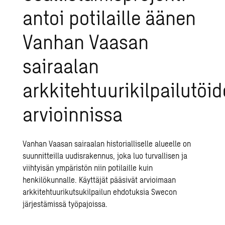
antoi potilaille äänen
Vanhan Vaasan
sairaalan
arkkitehtuurikilpailutöi
arvioinnissa
Vanhan Vaasan sairaalan historialliselle alueelle on
suunnitteilla uudisrakennus, joka luo turvallisen ja
viihtyisän ympäristön niin potilaille kuin
henkilökunnalle. Käyttäjät pääsivät arvioimaan
arkkitehtuurikutsukilpailun ehdotuksia Swecon
järjestämissä työpajoissa.