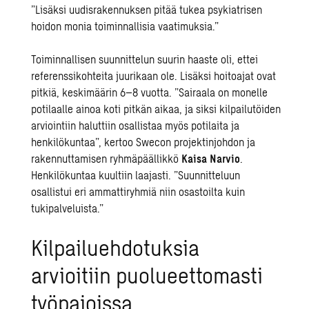
”Lisäksi uudisrakennuksen pitää tukea psykiatrisen
hoidon monia toiminnallisia vaatimuksia.”
Toiminnallisen suunnittelun suurin haaste oli, ettei
referenssikohteita juurikaan ole. Lisäksi hoitoajat ovat
pitkiä, keskimäärin 6–8 vuotta. ”Sairaala on monelle
potilaalle ainoa koti pitkän aikaa, ja siksi kilpailutöiden
arviointiin haluttiin osallistaa myös potilaita ja
henkilökuntaa”, kertoo Swecon projektinjohdon ja
rakennuttamisen ryhmäpäällikkö
Kaisa Narvio
.
Henkilökuntaa kuultiin laajasti. ”Suunnitteluun
osallistui eri ammattiryhmiä niin osastoilta kuin
tukipalveluista.”
Kilpailuehdotuksia
arvioitiin puolueettomasti
työpajoissa