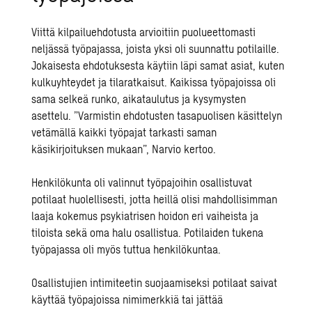
Viittä kilpailuehdotusta arvioitiin puolueettomasti
neljässä työpajassa, joista yksi oli suunnattu potilaille.
Jokaisesta ehdotuksesta käytiin läpi samat asiat, kuten
kulkuyhteydet ja tilaratkaisut. Kaikissa työpajoissa oli
sama selkeä runko, aikataulutus ja kysymysten
asettelu. ”Varmistin ehdotusten tasapuolisen käsittelyn
vetämällä kaikki työpajat tarkasti saman
käsikirjoituksen mukaan”, Narvio kertoo.
Henkilökunta oli valinnut työpajoihin osallistuvat
potilaat huolellisesti, jotta heillä olisi mahdollisimman
laaja kokemus psykiatrisen hoidon eri vaiheista ja
tiloista sekä oma halu osallistua. Potilaiden tukena
työpajassa oli myös tuttua henkilökuntaa.
Osallistujien intimiteetin suojaamiseksi potilaat saivat
käyttää työpajoissa nimimerkkiä tai jättää