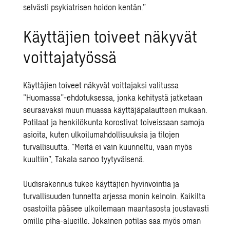
selvästi psykiatrisen hoidon kentän.”
Käyttäjien toiveet näkyvät
voittajatyössä
Käyttäjien toiveet näkyvät voittajaksi valitussa
”Huomassa”-ehdotuksessa, jonka kehitystä jatketaan
seuraavaksi muun muassa käyttäjäpalautteen mukaan.
Potilaat ja henkilökunta korostivat toiveissaan samoja
asioita, kuten ulkoilumahdollisuuksia ja tilojen
turvallisuutta. ”Meitä ei vain kuunneltu, vaan myös
kuultiin”, Takala sanoo tyytyväisenä.
Uudisrakennus tukee käyttäjien hyvinvointia ja
turvallisuuden tunnetta arjessa monin keinoin. Kaikilta
osastoilta pääsee ulkoilemaan maantasosta joustavasti
omille piha-alueille. Jokainen potilas saa myös oman