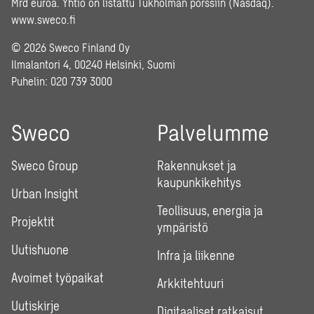
Mrd euroa. Yhtiö on listattu Tukholman pörssiin (Nasdaq).
www.sweco.fi
© 2026 Sweco Finland Oy
Ilmalantori 4, 00240 Helsinki, Suomi
Puhelin:
020 739 3000
Sweco
Palvelumme
Sweco Group
Rakennukset ja
kaupunkikehitys
Urban Insight
Teollisuus, energia ja
Projektit
ympäristö
Uutishuone
Infra ja liikenne
Avoimet työpaikat
Arkkitehtuuri
Uutiskirje
Digitaaliset ratkaisut