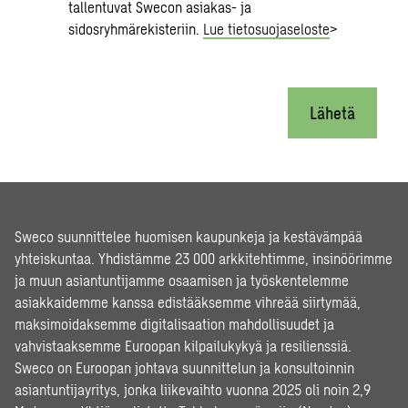
tallentuvat Swecon asiakas- ja
sidosryhmärekisteriin.
Lue tietosuojaseloste
>
Lähetä
Sweco suunnittelee huomisen kaupunkeja ja kestävämpää
yhteiskuntaa. Yhdistämme 23 000 arkkitehtimme, insinöörimme
ja muun asiantuntijamme osaamisen ja työskentelemme
asiakkaidemme kanssa edistääksemme vihreää siirtymää,
maksimoidaksemme digitalisaation mahdollisuudet ja
vahvistaaksemme Euroopan kilpailukykyä ja resilienssiä.
Sweco on Euroopan johtava suunnittelun ja konsultoinnin
asiantuntijayritys, jonka liikevaihto vuonna 2025 oli noin 2,9