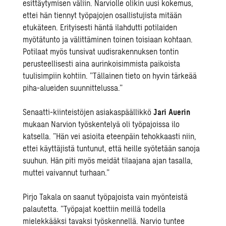
esittäytymisen väliin. Narviolle olikin uusi kokemus,
ettei hän tiennyt työpajojen osallistujista mitään
etukäteen. Erityisesti häntä ilahdutti potilaiden
myötätunto ja välittäminen toinen toisiaan kohtaan.
Potilaat myös tunsivat uudisrakennuksen tontin
perusteellisesti aina aurinkoisimmista paikoista
tuulisimpiin kohtiin. ”Tällainen tieto on hyvin tärkeää
piha-alueiden suunnittelussa.”
Senaatti-kiinteistöjen asiakaspäällikkö
Jari Auerin
mukaan Narvion työskentelyä oli työpajoissa ilo
katsella. ”Hän vei asioita eteenpäin tehokkaasti niin,
ettei käyttäjistä tuntunut, että heille syötetään sanoja
suuhun. Hän piti myös meidät tilaajana ajan tasalla,
muttei vaivannut turhaan.”
Pirjo Takala on saanut työpajoista vain myönteistä
palautetta. ”Työpajat koettiin meillä todella
mielekkääksi tavaksi työskennellä. Narvio tuntee