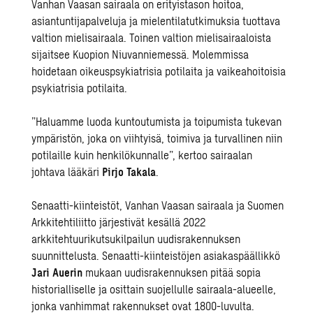
Vanhan Vaasan sairaala on erityistason hoitoa,
asiantuntijapalveluja ja mielentilatutkimuksia tuottava
valtion mielisairaala. Toinen valtion mielisairaaloista
sijaitsee Kuopion Niuvanniemessä. Molemmissa
hoidetaan oikeuspsykiatrisia potilaita ja vaikeahoitoisia
psykiatrisia potilaita.
”Haluamme luoda kuntoutumista ja toipumista tukevan
ympäristön, joka on viihtyisä, toimiva ja turvallinen niin
potilaille kuin henkilökunnalle”, kertoo sairaalan
johtava lääkäri
Pirjo Takala
.
Senaatti-kiinteistöt, Vanhan Vaasan sairaala ja Suomen
Arkkitehtiliitto järjestivät kesällä 2022
arkkitehtuurikutsukilpailun
uudisrakennuksen
suunnittelusta. Senaatti-kiinteistöjen asiakaspäällikkö
Jari Auerin
mukaan uudisrakennuksen pitää sopia
historialliselle ja osittain suojellulle sairaala-alueelle,
jonka vanhimmat rakennukset ovat 1800-luvulta.