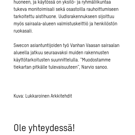
huoneen, ja käytössä on yksilö- ja ryhmäliikuntaa
tukeva monitoimisali sekä osastoilla rauhoittumiseen
tarkoitettu aistihuone. Uudisrakennukseen sijoittuu
myös sairaala-alueen valmistuskeittiö ja henkilöstön
ruokasali.
Swecon asiantuntijoiden työ Vanhan Vaasan sairaalan
alueella jatkuu seuraavaksi muiden rakennusten
käyttötarkoitusten suunnittelulla. ”Muodostamme
tiekartan pitkälle tulevaisuuteen”, Narvio sanoo.
Kuva: Lukkaroinen Arkkitehdit
Ole yh­tey­des­sä!