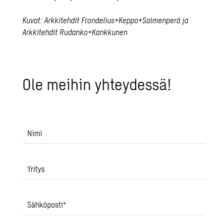
Kuvat: Arkkitehdit Frondelius+Keppo+Salmenperä ja
Arkkitehdit Rudanko+Kankkunen
Ole mei­hin yh­tey­des­sä!
Nimi
Yritys
Sähköposti
*