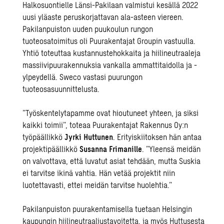
Halkosuontielle Länsi-Pakilaan valmistui kesällä 2022
uusi yläaste peruskorjattavan ala-asteen viereen.
Pakilanpuiston uuden puukoulun rungon
tuoteosatoimitus oli Puurakentajat Groupin vastuulla.
Yhtiö toteuttaa kustannustehokkaita ja hiilineutraaleja
massiivipuurakennuksia vankalla ammattitaidolla ja -
ylpeydellä. Sweco vastasi puurungon
tuoteosasuunnittelusta.
”Työskentelytapamme ovat hioutuneet yhteen, ja siksi
kaikki toimii”, toteaa Puurakentajat Rakennus Oy:n
työpäällikkö
Jyrki Huttunen
. Erityiskiitoksen hän antaa
projektipäällikkö
Susanna Frimanille
. ”Yleensä meidän
on valvottava, että luvatut asiat tehdään, mutta Suskia
ei tarvitse ikinä vahtia. Hän vetää projektit niin
luotettavasti, ettei meidän tarvitse huolehtia.”
Pakilanpuiston puurakentamisella tuetaan Helsingin
kaupungin hiilineutraaliustavoitetta, ja myös Huttusesta