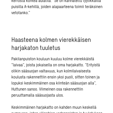
kerrosta korkea aulatila. ”Se on kannateltu tyylikkäillä
puisilla A-kehillä, joiden alapaarteena toimii teräksinen
vetotanko.”
Haasteena kolmen vierekkäisen
harjakaton tuuletus
Pakilanpuiston kouluun kuuluu kolme vierekkäistä
”laivaa”, joista jokaisella on oma harjakatto. ”Erityistä
olikin sääsuojan valtavuus, kun kolmilaivaisesta
koulusta rakennettiin ensin yksi puoli, sitten toinen ja
lopuksi keskimmäinen osa kiinteän sääsuojan alla”,
Huttunen sanoo. Viimeinen osa rakennettiin
peruuttamalla sääsuojasta ulos.
Keskimmäinen harjakatto on kahden muun keskellä