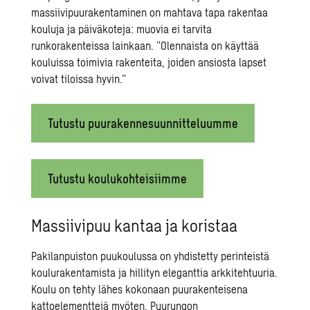
massiivipuurakentaminen on mahtava tapa rakentaa
kouluja ja päiväkoteja: muovia ei tarvita
runkorakenteissa lainkaan. ”Olennaista on käyttää
kouluissa toimivia rakenteita, joiden ansiosta lapset
voivat tiloissa hyvin.”
Tutustu puurakennesuunnitteluumme
Tutustu koulukohteisiimme
Massiivipuu kantaa ja koristaa
Pakilanpuiston puukoulussa on yhdistetty perinteistä
koulurakentamista ja hillityn eleganttia arkkitehtuuria.
Koulu on tehty lähes kokonaan puurakenteisena
kattoelementtejä myöten. Puurungon