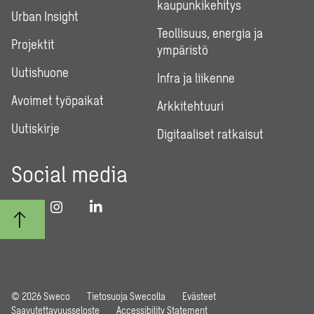
kaupunkikehitys
Urban Insight
Teollisuus, energia ja
Projektit
ympäristö
Uutishuone
Infra ja liikenne
Avoimet työpaikat
Arkkitehtuuri
Uutiskirje
Digitaaliset ratkaisut
Social media
© 2026 Sweco
Tietosuoja Swecolla
Evästeet
Saavutettavuusseloste
Accessibility Statement