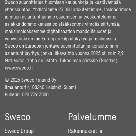
Sweco suunnittelee huomisen kaupunkeja ja kestävämpää
yhteiskuntaa. Yhdistämme 23 000 arkkitehtimme, insinöörimme
ja muun asiantuntijamme osaamisen ja työskentelemme
asiakkaidemme kanssa edistääksemme vihreää siirtymää,
maksimoidaksemme digitalisaation mahdollisuudet ja
vahvistaaksemme Euroopan kilpailukykyä ja resilienssiä.
Sweco on Euroopan johtava suunnittelun ja konsultoinnin
asiantuntijayritys, jonka liikevaihto vuonna 2025 oli noin 2,9
Mrd euroa. Yhtiö on listattu Tukholman pörssiin (Nasdaq).
www.sweco.fi
© 2026 Sweco Finland Oy
Ilmalantori 4, 00240 Helsinki, Suomi
Puhelin:
020 739 3000
Sweco
Palvelumme
Sweco Group
Rakennukset ja