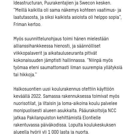
Ideastructuran, Puurakentajien ja Swecon kesken.
”Meillä kaikilla oli sama näkemys kohteen vaatimus- ja
laatutasosta, ja siksi kaikista asioista oli helppo sopia”,
Friman kertoo.
Myös suunnittelunohjaus toimi hänen mielestään
allianssihankkeessa hienosti, ja säännölliset
viikkopalaverit ja aikatauluseuranta pitivät
kokonaisuuden jämptisti hallinnassa. ”Niinpä myös
työmaa eteni saumattomasti ilman suurempia yllätyksiä
tai hikkoja.”
Halkosuontien uusi koulurakennus otettiin käyttöön
keväällä 2022. Samassa rakennuksessa toimivat myös
nuorisotilat, ja iltaisin ja loma-aikoina koulu palvelee
monipuolisesti alueen asukkaita. Pääurakoitsija NCC
jatkaa Pakilanpuiston kehittämistä Elontielle
rakentuvassa päiväkodissa. Lopulta koulukeskuksen
alueella hyörii yli 1 000 lasta ja nuorta.