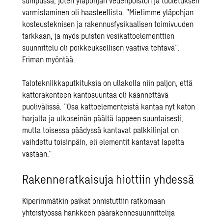
sumpussa, joten yläpohjan vedenpoiston ja tuuletuksen
varmistaminen oli haasteellista. ”Mietimme yläpohjan
kosteusteknisen ja rakennusfysikaalisen toimivuuden
tarkkaan, ja myös puisten vesikattoelementtien
suunnittelu oli poikkeuksellisen vaativa tehtävä”,
Friman myöntää.
Talotekniikkaputkituksia on ullakolla niin paljon, että
kattorakenteen kantosuuntaa oli käännettävä
puolivälissä. ”Osa kattoelementeistä kantaa nyt katon
harjalta ja ulkoseinän päältä lappeen suuntaisesti,
mutta toisessa päädyssä kantavat palkkilinjat on
vaihdettu toisinpäin, eli elementit kantavat lapetta
vastaan.”
Rakenneratkaisuja hiottiin yhdessä
Kiperimmätkin paikat onnistuttiin ratkomaan
yhteistyössä hankkeen päärakennesuunnittelija