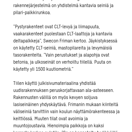
rakennejärjestelmä on yhdistelmä kantavia seiniä ja
pilari-palkkirunkoa.
”Pystyrakenteet ovat
CLT-levyä ja liimapuuta
,
vaakarakenteet puolestaan CLT-laattoja ja kantavia
deltapalkkeja”, Swecon Friman kertoo. Jäykistyksessä
on käytetty CLT-seiniä, mastopilareita ja levymäisiä
tasorakenteita. ”Vain perustukset ja alapohja ovat
betonia, ja ulkoseinät on verhoiltu tiilellä. Puuta on
käytetty yli 1500 kuutiometriä.”
Tiilen käyttö julkisivumateriaalina yhdistää
uudisrakennuksen peruskorjattavaan ala-asteeseen.
Rakennusten välillä on myös kevyen soljuva
lasiseinäinen yhdyskäytävä. Frimanin mukaan kiinteitä
väliseiniä tarvittiin vain koulun näyttämörakenteessa ja
keittiössä. Muuten tilat ovat avoimia ja
muuntojoustavia. Hienoimpia paikkoja on kaksi