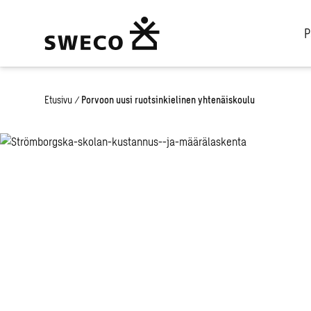
P
Etusivu
/
Porvoon uusi ruotsinkielinen yhtenäiskoulu
Porvoon uude