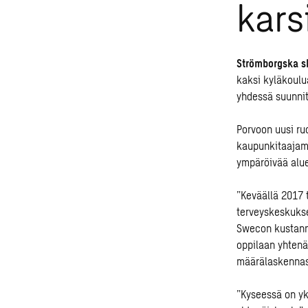
kars
Strömborgska s
kaksi kyläkoulu
yhdessä suunnitt
Porvoon uusi ru
kaupunkitaajama
ympäröivää alue
”Keväällä 2017 
terveyskeskukse
Swecon kustann
oppilaan yhtenäi
määrälaskennas
”Kyseessä on yk