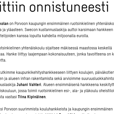
ittiin onnistuneesti
kolan
on Porvoon kaupungin ensimmäinen ruotsinkielinen yhtenäisko
a ja yläasteen. Swecon kustannuslaskija auttoi karsimaan hankkeen
elijoiden kanssa lopulta kahdella miljoonalla eurolla.
otsinkielinen yhtenäiskoulu sijaitsee mäkisessä maastossa keskellä
a. Hanke liittyy laajempaan kokonaisuuteen, jonka tavoitteena on 
tta.
tutkimme kaupunkikehityshankkeeseen liittyen koulujen, päiväkotien
n ja alueen infran rakentamista sekä arvioimme suuruusluokkahintoj
uslaskija
Juhani Vahteri
. Alueen ensimmäisenä hankkeena keskitytt
skouluun, jossa toimii ruotsinkielinen esi-, ala- ja yläkoulu oheistil
ta vastasi
Tiina Kipinäinen
.
si Porvoon suurimmista kouluhankkeista ja kaupungin ensimmäinen r