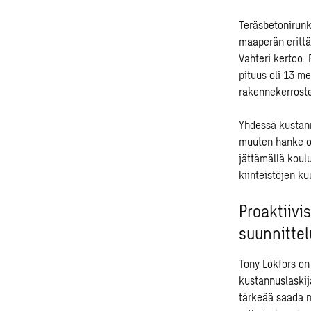
Teräsbetonirunk
maaperän erittä
Vahteri kertoo.
pituus oli 13 me
rakennekerroste
Yhdessä kustann
muuten hanke ol
jättämällä koul
kiinteistöjen k
Proaktiivi
suunnitte
Tony Lökfors on
kustannuslaskij
tärkeää saada 