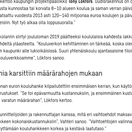
 kertoo kaupungin projektipäällikkö
Tony Lökfors
. Uudisrakennus on 
usta kunnostaa tai korvata 8–10 alueen koulua ja saman verran päiv
atsattu vuodesta 2013 asti 120–140 miljoonaa euroa koulujen ja päi
isiin. Nyt työ alkaa olla loppusuoralla.”
olaniin siirtyi joululoman 2019 päätteeksi koululaisia kahdesta lakk
yhdeltä yläasteelta. ”Kouluverkon kehittäminen on tärkeää, koska o
 kaupunki alle lukioikäisissä. Suuri yhtenäiskoulu ajantasaisine til
 kouluverkkoamme”, Lökfors sanoo.
mia karsittiin määrärahojen mukaan
onan euron kouluhanke kilpailutettiin ensimmäisen kerran, kun käytös
rustukset. ”Se toi epävarmuutta kustannuksiin, ja ensimmäinen kust
le varatun määrärahan”, Lökfors kertoo.
unnittelijoiden ja rakennuttajan kanssa, mitä eri vaihtoehdot maksav
kkeen kokonaiskustannuksiin”, Vahteri sanoo. ”Vaihtoehtojen valinnas
äilyttämään kouluhankkeen korkea ja kestävä laatutaso.”