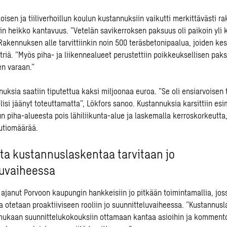
oisen ja tiiliverhoillun koulun kustannuksiin vaikutti merkittävästi 
in heikko kantavuus. ”Vetelän savikerroksen paksuus oli paikoin yli k
 Rakennuksen alle tarvittiinkin noin 500 teräsbetonipaalua, joiden k
triä. ”Myös piha- ja liikennealueet perustettiin poikkeuksellisen pak
n varaan.”
uksia saatiin tiputettua kaksi miljoonaa euroa. ”Se oli ensiarvoisen
isi jäänyt toteuttamatta”, Lökfors sanoo. Kustannuksia karsittiin esi
un piha-alueesta pois lähiliikunta-alue ja laskemalla kerroskorkeutta
uutiomäärää.
sta kustannuslaskentaa tarvitaan jo
luvaiheessa
 ajanut Porvoon kaupungin hankkeisiin jo pitkään toimintamallia, jos
a otetaan proaktiiviseen rooliin jo suunnitteluvaiheessa. ”Kustannusl
mukaan suunnittelukokouksiin ottamaan kantaa asioihin ja kommento