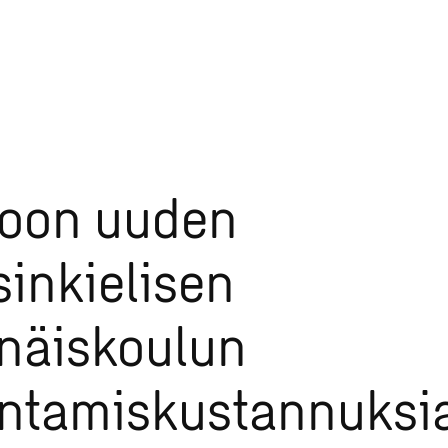
voon uuden
sinkielisen
näiskoulun
ntamiskustannuksi