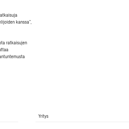
atkaisuja
lijoiden kanssa”,
ta ratkaisujen
uttaa
iantuntemusta
Yritys