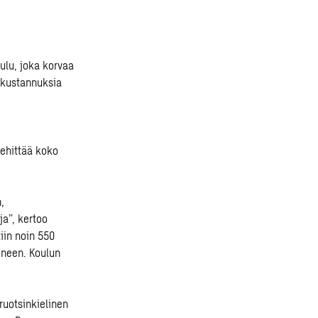
ulu, joka korvaa
 kustannuksia
kehittää koko
,
a”, kertoo
iin noin 550
oineen. Koulun
uotsinkielinen