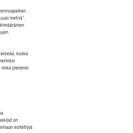
rakennuspaikan
uusi metriä”,
eskimääräinen
sujen
 tärkeää, koska
merkiksi
, mikä pienensi
sa
askijat on
imaan esitettyjä