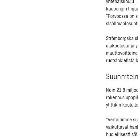
yhtenäiskoulu”,
kaupungin linja
”Porvoossa on s
sisäilmaolosuhte
Strömborgska sk
alakoulusta ja 
muuttovoittoinen
ruotsinkielistä
Suunnitel
Noin 21,8 miljo
rakennuslupapii
ylittikin koulul
”Vertailimme su
vaikuttavat han
huolellisesti s