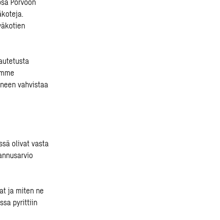
osa Porvoon
äkoteja.
väkotien
autetusta
lemme
oineen vahvistaa
sä olivat vasta
annusarvio
at ja miten ne
sa pyrittiin