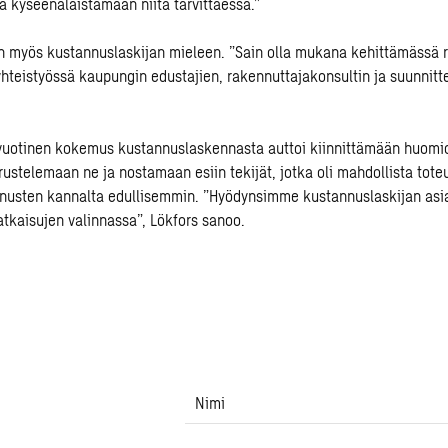
a kyseenalaistamaan niitä tarvittaessa.”
n myös kustannuslaskijan mieleen. ”Sain olla mukana kehittämässä r
hteistyössä kaupungin edustajien, rakennuttajakonsultin ja suunnitte
-vuotinen kokemus kustannuslaskennasta auttoi kiinnittämään huomio
rustelemaan ne ja nostamaan esiin tekijät, jotka oli mahdollista tote
nusten kannalta edullisemmin. ”Hyödynsimme kustannuslaskijan as
atkaisujen valinnassa”, Lökfors sanoo.
Nimi