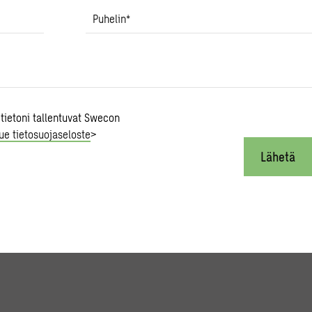
Puhelin
*
 tietoni tallentuvat Swecon
ue tietosuojaseloste
>
Lähetä