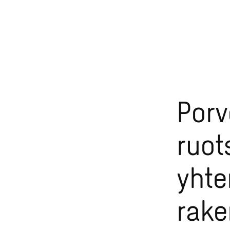
Por
ruot
yhte
rake