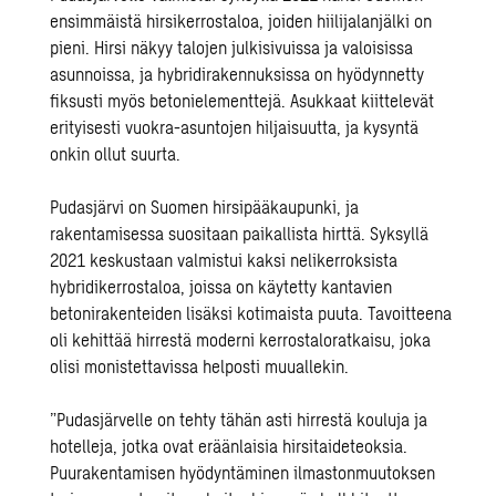
ensimmäistä hirsikerrostaloa, joiden hiilijalanjälki on
pieni. Hirsi näkyy talojen julkisivuissa ja valoisissa
asunnoissa, ja hybridirakennuksissa on hyödynnetty
fiksusti myös betonielementtejä. Asukkaat kiittelevät
erityisesti vuokra-asuntojen hiljaisuutta, ja kysyntä
onkin ollut suurta.
Pudasjärvi on Suomen hirsipääkaupunki, ja
rakentamisessa suositaan paikallista hirttä. Syksyllä
2021 keskustaan valmistui kaksi nelikerroksista
hybridikerrostaloa, joissa on käytetty kantavien
betonirakenteiden lisäksi kotimaista puuta. Tavoitteena
oli kehittää hirrestä moderni kerrostaloratkaisu, joka
olisi monistettavissa helposti muuallekin.
”Pudasjärvelle on tehty tähän asti hirrestä kouluja ja
hotelleja, jotka ovat eräänlaisia hirsitaideteoksia.
Puurakentamisen hyödyntäminen ilmastonmuutoksen