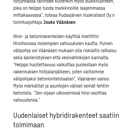
torjunnassa tarvitsee kuitenkin myös bulkkituotteen,
joka on helppo tuoda markkinoille laajemmassa
mittakaavassa”, toteaa Pudasjärven Vuokratalot Oy:n
toimitusjohtaja
Jouko Väänänen
.
Hirsi- ja betonirakenteiden käyttöä mietittiin
Hirsihovissa molempien vahvuuksien kautta. Puinen
välipohja voi Väänäsen mukaan olla riskialtis ratkaisu
sekä äänieristyksen että vesivahinkojen kannalta.
”Helppo huollettavuus vaikuttaa puolestaan myös
rakennuksen hiilijalanjälkeen, joten valitsimme
välipohjaksi betoniontelolaatan”, Väänänen sanoo.
Myös märkätilat ja asuntojen väliset seinät tehtiin
betonista. ”Sen sijaan ulkoseinissä hirsi osoittaa
vahvuutensa.”
Uudenlaiset hybridirakenteet saatiin
toimimaan