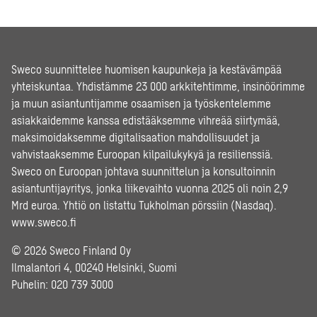
Sweco suunnittelee huomisen kaupunkeja ja kestävämpää
yhteiskuntaa. Yhdistämme 23 000 arkkitehtimme, insinöörimme
ja muun asiantuntijamme osaamisen ja työskentelemme
asiakkaidemme kanssa edistääksemme vihreää siirtymää,
maksimoidaksemme digitalisaation mahdollisuudet ja
vahvistaaksemme Euroopan kilpailukykyä ja resilienssiä.
Sweco on Euroopan johtava suunnittelun ja konsultoinnin
asiantuntijayritys, jonka liikevaihto vuonna 2025 oli noin 2,9
Mrd euroa. Yhtiö on listattu Tukholman pörssiin (Nasdaq).
www.sweco.fi
© 2026 Sweco Finland Oy
Ilmalantori 4, 00240 Helsinki, Suomi
Puhelin:
020 739 3000