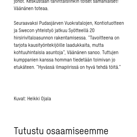
jonot. Keskustaan tarvittaisiinkin toiset samanlaiset!”
Väänänen toteaa.
Seuraavaksi Pudasjärven Vuokratalojen, Kontiotuotteen
ja Swecon yhteistyö jatkuu Syötteellä 20
hirsirivitaloasunnon rakentamisessa. ”Tavoitteena on
tarjota kausityöntekijöille laadukkaita, mutta
kohtuuhintaisia asuntoja”, Väänänen sanoo. Tuttujen
kumppanien kanssa homman tiedetään toimivan jo
etukäteen. ”Hyvässä ilmapiirissä on hyvä tehdä töitä.”
Kuvat: Heikki Ojala
Tu­tus­tu osaa­mi­seem­me