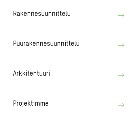
Ra­ken­ne­suun­nit­te­lu
Puu­ra­ken­ne­suun­nit­te­lu
Ark­ki­teh­tuu­ri
Pro­jek­tim­me