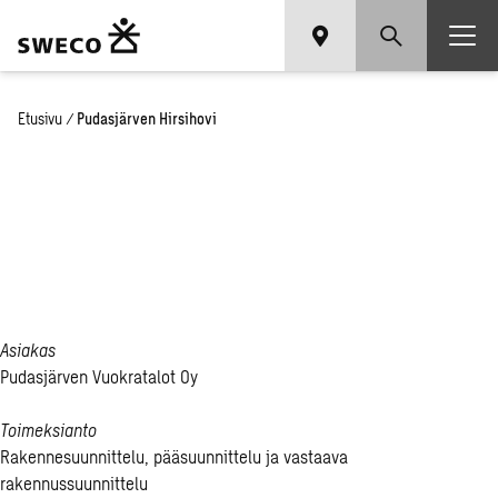
Etusivu
/
Pudasjärven Hirsihovi
Pu­das­jär­ven
Hir­si­ho­vi
Asiakas
Pudasjärven Vuokratalot Oy
Toimeksianto
Rakennesuunnittelu, pääsuunnittelu ja vastaava
rakennussuunnittelu