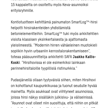
15 kappaletta on osoitettu myös Keva-asunnoiksi
erityisryhmille.
Kontiotuotteen kehittämä painumaton SmartLog™-hirsi
helpotti hirsirakenteiden yhdistämistä
betonielementteihin. SmartLog™ tuki myös arkkitehtien
visiota klassisen yksinkertaisesta ja ajattomasta
yleisilmeestä. ”Modernin hirren vähäeleinen muotokieli
sopiikin hyvin urbaaniin kerrostalorakentamiseen”,
toteaa pääsuunnittelija arkkitehti SAFA
Jaakko Kallio-
Koski
. ”Hirsihovissa ei ole esimerkiksi lainkaan
perinnehirsitaloille tyypillisiä ristinurkkia.”
Pudasjärvellä ollaan tyytyväisiä siihen, miten Hirsihovi
on kohottanut kaupunkikuvaa ja tuonut seudulle hyvää
mainetta. Myös asukkaat ovat viihtyneet asunnoissa,
joissa hirsi näkyy sisälläkin julkisivu- ja väliseinissä.
”Asunnot ovat olleet niin suosittuja, että niihin on pitkät