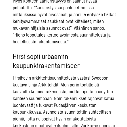
Myös kohteen äänieristävyys on saanut hyvää
palautetta. ”Äänieristys sai puolueettomissa
mittauksissa hyvät arvosanat, ja äänille erityisen herkät
kehitysvammaiset asukkaat ovat kiitelleet, miten
mukavan hiljaisia asunnot ovat”, Väänänen sanoo.
”Hieno lopputulos kertoo avoimesta suunnittelusta ja
huolellisesta rakentamisesta.”
Hirsi sopii urbaaniin
kaupunkirakentamiseen
Hirsihovin arkkitehtisuunnittelusta vastasi Swecoon
kuuluva Linja Arkkitehdit. Alun perin tontille oli
kaavailtu kolmea rakennusta, mutta lopulta päädyttiin
kahteen suurempaan. Näin rakennukset rajaavat katua
luontevasti ja tukevat Pudasjärven keskustan
kaupunkikuvaa. Asunnoista suunniteltiin suhteellisen
pieniä, jotta ne sopivat hyvin omakotitaloista
keskustaan muuttaville ikäihmisille. Vuokra-asunnoista