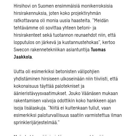
Hirsihovi on Suomen ensimmäisiä monikerroksisia
hirsirakennuksia, joten koko projektiryhmän
ratkottavana oli monia uusia haasteita. ”Meidän
tehtävämme oli sovittaa yhteen betoni- ja
hirsirakenteet sekä tuotannon reunaehdot niin, että
lopputulos on järkevä ja kustannustehokas”, kertoo
Swecon rakennetekniikan asiantuntija
Tuomas
Jaakkola
.
Uutta oli esimerkiksi betonisten välipohjien
yhdistäminen hirsiseen ulkoseinään niin tiiviisti, että
kokonaisuus täyttää palotekniset ja
äänieristävyysvaatimukset. Jouko Väänäsen mukaan
rakentamisen valvoja odottikin koko hankkeen ajan
isoja lisälaskuja. ”Niitä ei kuitenkaan tullut, vaan
esimerkiksi paloturvallisuus saatiin varmistettua ilman
sprinklerijärjestelmää.”