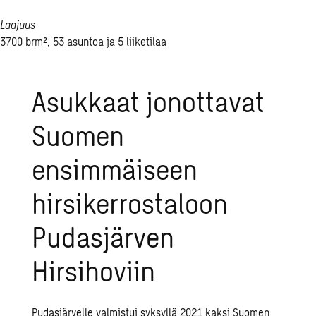
Laajuus
3700 brm², 53 asuntoa ja 5 liiketilaa
Asukkaat jonottavat
Suomen
ensimmäiseen
hirsikerrostaloon
Pudasjärven
Hirsihoviin
Pudasjärvelle valmistui syksyllä 2021 kaksi Suomen